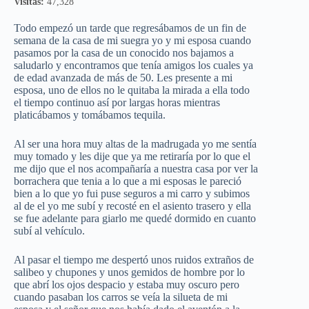
Visitas:
47,328
Todo empezó un tarde que regresábamos de un fin de
semana de la casa de mi suegra yo y mi esposa cuando
pasamos por la casa de un conocido nos bajamos a
saludarlo y encontramos que tenía amigos los cuales ya
de edad avanzada de más de 50. Les presente a mi
esposa, uno de ellos no le quitaba la mirada a ella todo
el tiempo continuo así por largas horas mientras
platicábamos y tomábamos tequila.
Al ser una hora muy altas de la madrugada yo me sentía
muy tomado y les dije que ya me retiraría por lo que el
me dijo que el nos acompañaría a nuestra casa por ver la
borrachera que tenia a lo que a mi esposas le pareció
bien a lo que yo fui puse seguros a mi carro y subimos
al de el yo me subí y recosté en el asiento trasero y ella
se fue adelante para giarlo me quedé dormido en cuanto
subí al vehículo.
Al pasar el tiempo me despertó unos ruidos extraños de
salibeo y chupones y unos gemidos de hombre por lo
que abrí los ojos despacio y estaba muy oscuro pero
cuando pasaban los carros se veía la silueta de mi