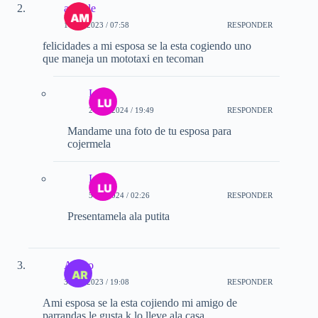
amable
11-11-2023 / 07:58
RESPONDER
felicidades a mi esposa se la esta cogiendo uno
que maneja un mototaxi en tecoman
Luis
24-05-2024 / 19:49
RESPONDER
Mandame una foto de tu esposa para
cojermela
Luis
5-07-2024 / 02:26
RESPONDER
Presentamela ala putita
Arturo
30-11-2023 / 19:08
RESPONDER
Ami esposa se la esta cojiendo mi amigo de
parrandas le gusta k lo lleve ala casa