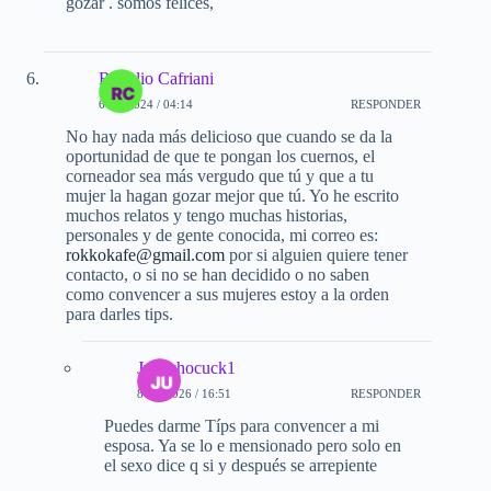
gozar . somos felices,
Rogelio Cafriani
6-01-2024 / 04:14
RESPONDER
No hay nada más delicioso que cuando se da la
oportunidad de que te pongan los cuernos, el
corneador sea más vergudo que tú y que a tu
mujer la hagan gozar mejor que tú. Yo he escrito
muchos relatos y tengo muchas historias,
personales y de gente conocida, mi correo es:
rokkokafe@gmail.com
por si alguien quiere tener
contacto, o si no se han decidido o no saben
como convencer a sus mujeres estoy a la orden
para darles tips.
Juanchocuck1
8-02-2026 / 16:51
RESPONDER
Puedes darme Típs para convencer a mi
esposa. Ya se lo e mensionado pero solo en
el sexo dice q si y después se arrepiente