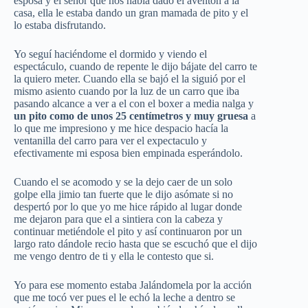
esposa y el señor que nos había dado el aventón a la
casa, ella le estaba dando un gran mamada de pito y el
lo estaba disfrutando.
Yo seguí haciéndome el dormido y viendo el
espectáculo, cuando de repente le dijo bájate del carro te
la quiero meter. Cuando ella se bajó el la siguió por el
mismo asiento cuando por la luz de un carro que iba
pasando alcance a ver a el con el boxer a media nalga y
un pito como de unos 25 centímetros y muy gruesa
a
lo que me impresiono y me hice despacio hacía la
ventanilla del carro para ver el expectaculo y
efectivamente mi esposa bien empinada esperándolo.
Cuando el se acomodo y se la dejo caer de un solo
golpe ella jimio tan fuerte que le dijo asómate si no
despertó por lo que yo me hice rápido al lugar donde
me dejaron para que el a sintiera con la cabeza y
continuar metiéndole el pito y así continuaron por un
largo rato dándole recio hasta que se escuchó que el dijo
me vengo dentro de ti y ella le contesto que si.
Yo para ese momento estaba Jalándomela por la acción
que me tocó ver pues el le echó la leche a dentro se