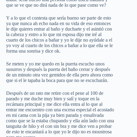
que se ve que no dirá nada de lo que pase como ve?
Y a lo que el contesta que sería bueno ser parte de esto
ya que nunca ah echo nada en su vida de eso entonces
le dije quieres entrar al baño y ducharte y el asintió con
la cabeza y entro a lo que mi esposa dijo me iré al
cuarto de los chicos a bañar y yo le dije no ayúdale a el
yo voy al cuarto de los chicos a bañar a lo que ella se le
forma una sonrisa y dice ok.
Se meten y yo me quedo en la puerta escucho unos
susurros y después la puerta del baño cerrar y después
de un minuto otra vez gemidos de ella pero ahora como
que si el le tapaba la boca para que no se escucharán.
Después de un rato me retire con el pene al 100 de
parado y me duche muy bien y salí y toque en la
recámara principal y me dice ella entra al lo que al
entrar me encuentro con una escena especial el acostado
en mi cama con la pija ya bien parada y ensalivada
como que se la estaba chupando y ella aún lado con una
tanguita de hilo y el con sin bra y me dice ven a probar
de esto te encantará a lo que yo le dijo no es moustrosa