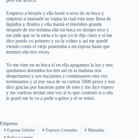
pero me acerco.
Empiezo a besarla y ella huele a sexo de su boca y
empiezo a mamarle su vajina la cual esta muy llena de
líquidos y fluidos y ella mamá el miembro grande
después de eso termina ella mi boca en tiempo reco y
me pide que se la meta a lo que yo le dijo claro y el me
dice puedo yo primero y yo la volteo y así me quedé
viendo como el viejo penetraba a mi esposa hasta que
terminó ella tres veces.
Yo me vine en su boca el en ella apagamos la luz y nos
quedamos dormidos los tres así en la mañana nos
despertamos y nos hacíamos y continuamos otra vez
terminamos y al irse saca de su cartera 5000 pesos y nos
dice gracias por hacerme parte de esto y me dice espero
y me vuelvas invitar otra vez al lo que contestó si a ella
le gustó me lo va a pedir a gritos y el se retiró.
Etiquetas
#
Esposas Infieles
#
Esposos Cornudos
#
Mamadas
#
Pollas Grandes