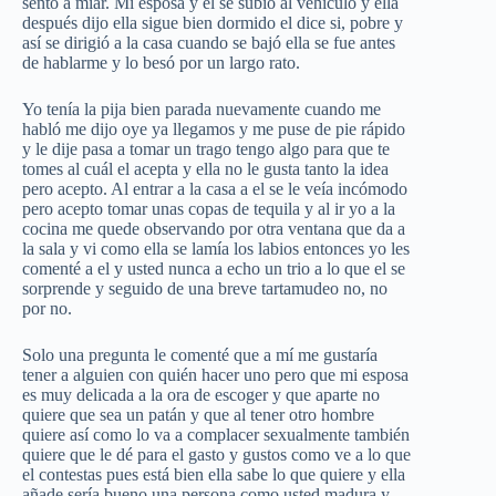
sentó a miar. Mi esposa y el se subió al vehículo y ella
después dijo ella sigue bien dormido el dice si, pobre y
así se dirigió a la casa cuando se bajó ella se fue antes
de hablarme y lo besó por un largo rato.
Yo tenía la pija bien parada nuevamente cuando me
habló me dijo oye ya llegamos y me puse de pie rápido
y le dije pasa a tomar un trago tengo algo para que te
tomes al cuál el acepta y ella no le gusta tanto la idea
pero acepto. Al entrar a la casa a el se le veía incómodo
pero acepto tomar unas copas de tequila y al ir yo a la
cocina me quede observando por otra ventana que da a
la sala y vi como ella se lamía los labios entonces yo les
comenté a el y usted nunca a echo un trio a lo que el se
sorprende y seguido de una breve tartamudeo no, no
por no.
Solo una pregunta le comenté que a mí me gustaría
tener a alguien con quién hacer uno pero que mi esposa
es muy delicada a la ora de escoger y que aparte no
quiere que sea un patán y que al tener otro hombre
quiere así como lo va a complacer sexualmente también
quiere que le dé para el gasto y gustos como ve a lo que
el contestas pues está bien ella sabe lo que quiere y ella
añade sería bueno una persona como usted madura y