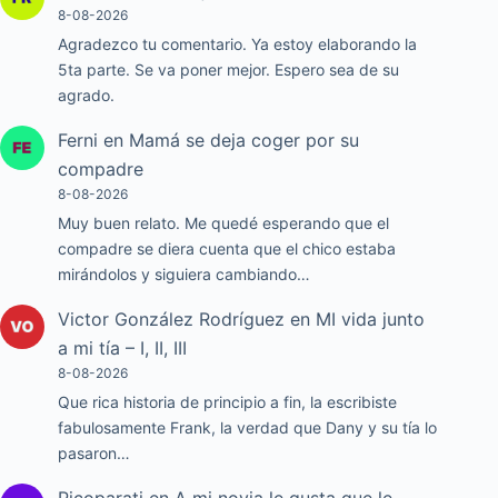
8-08-2026
Agradezco tu comentario. Ya estoy elaborando la
5ta parte. Se va poner mejor. Espero sea de su
agrado.
Ferni
en
Mamá se deja coger por su
compadre
8-08-2026
Muy buen relato. Me quedé esperando que el
compadre se diera cuenta que el chico estaba
mirándolos y siguiera cambiando…
Victor González Rodríguez
en
MI vida junto
a mi tía – I, II, III
8-08-2026
Que rica historia de principio a fin, la escribiste
fabulosamente Frank, la verdad que Dany y su tía lo
pasaron…
Picoparati
en
A mi novia le gusta que le