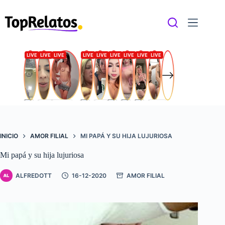
Saltar
al
contenido
INICIO
AMOR FILIAL
MI PAPÁ Y SU HIJA LUJURIOSA
Mi papá y su hija lujuriosa
ALFREDOTT
16-12-2020
AMOR FILIAL