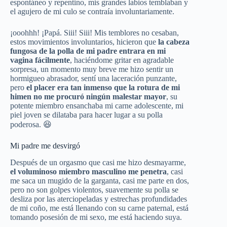
espontáneo y repentino, mis grandes labios temblaban y
el agujero de mi culo se contraía involuntariamente.
¡ooohhh! ¡Papá. Siii! Siii! Mis temblores no cesaban,
estos movimientos involuntarios, hicieron que
la cabeza
fungosa de la polla de mi padre entrara en mi
vagina fácilmente
, haciéndome gritar en agradable
sorpresa, un momento muy breve me hizo sentir un
hormigueo abrasador, sentí una laceración punzante,
pero
el placer era tan inmenso que la rotura de mi
himen no me procuró ningún malestar mayor
, su
potente miembro ensanchaba mi carne adolescente, mi
piel joven se dilataba para hacer lugar a su polla
poderosa. 😆
Mi padre me desvirgó
Después de un orgasmo que casi me hizo desmayarme,
el voluminoso miembro masculino me penetra
, casi
me saca un mugido de la garganta, casi me parte en dos,
pero no son golpes violentos, suavemente su polla se
desliza por las aterciopeladas y estrechas profundidades
de mi coño, me está llenando con su carne paternal, está
tomando posesión de mi sexo, me está haciendo suya.