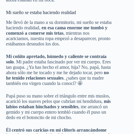
Mi sueño se estaba haciendo realidad
Me llevó de la mano a su dormitorio, mi sueño se estaba
haciendo realidad,
en esa cama enorme me tumbó y
comenzó a comerse mis tetas
, mientras nos
acariciamos, nuestra ropa empezó a desaparecer, pronto
estábamos desnudos los dos.
Mi coñito apretado, húmedo y caliente se contraía
solo
. Mi padre estaba fascinado por ver mi cuerpo. Eres
tan guapa. ¿Ya has hecho el amor, hija? No, papá, hasta
ahora sólo me he tocado y me he dejado tocar, pero
no
he tenido relaciones sexuales
. ¿sabes que tu madre
también era virgen cuando la conocí? 🤩
Papá puso su mano sobre el triángulo entre mis muslos,
acarició los suaves pelos que cubrían mi hendidura,
mis
labios estaban hinchados y sensibles
, me arrancó un
gemido y mi cuerpo entero tembló cuando él puso un
dedo en el botoncito de mi chocho.
Él centró sus caricias en mi clítoris arrancándome