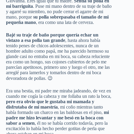
Giovanna. Eres igual que tu madre.
Sentía su polla en
mi barriguita
. Puse mi mano dentro de su traje de baño
y agarré su miembro, no pude cerrar el agarre de mi
mano, porque
su polla sobrepasaba el tamaño de mi
pequeña mano
, era como una lata de cerveza.
Bajé su traje de baño porque quería echar un
vistazo a esa polla tan grande
, hasta ahora había
tenido penes de chicos adolescentes, nunca de un
hombre adulto como papá, me ha parecido hermoso su
glande casi no entraba en mi boca, su cabeza reluciente
era como un hongo, sus cojones cubiertos de pelo me
parecían apetitosos, primero uno y luego el otro, me las
arreglé para lamerlos y tomarlos dentro de mi boca
devoradora de pollas. 😉
Era una bestia, mi padre me miraba jadeando, de vez en
cuando me cogía la cabeza y me follaba un rato la boca,
pero era obvio que le gustaba mi mamada y
disfrutaba de mi maestría
, mi coño mientras tanto
había formado un charco en las baldosas en el piso,
mi
padre me hizo levantar y me besó en la boca con
sabor a semen
, él no se había corrido todavía, pero la
excitación lo había hecho perder gotitas de perla que
ahora estaban en mi boca.