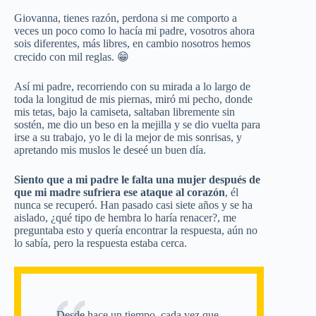
Giovanna, tienes razón, perdona si me comporto a
veces un poco como lo hacía mi padre, vosotros ahora
sois diferentes, más libres, en cambio nosotros hemos
crecido con mil reglas. 😁
Así mi padre, recorriendo con su mirada a lo largo de
toda la longitud de mis piernas, miró mi pecho, donde
mis tetas, bajo la camiseta, saltaban libremente sin
sostén, me dio un beso en la mejilla y se dio vuelta para
irse a su trabajo, yo le di la mejor de mis sonrisas, y
apretando mis muslos le deseé un buen día.
Siento que a mi padre le falta una mujer después de
que mi madre sufriera ese ataque al corazón
, él
nunca se recuperó. Han pasado casi siete años y se ha
aislado, ¿qué tipo de hembra lo haría renacer?, me
preguntaba esto y quería encontrar la respuesta, aún no
lo sabía, pero la respuesta estaba cerca.
Desde hace un tiempo, cada vez que