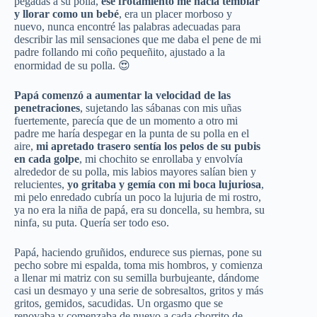
pegadas a su polla,
ese frotamiento me hacía temblar
y llorar como un bebé
, era un placer morboso y
nuevo, nunca encontré las palabras adecuadas para
describir las mil sensaciones que me daba el pene de mi
padre follando mi coño pequeñito, ajustado a la
enormidad de su polla. 😍
Papá comenzó a aumentar la velocidad de las
penetraciones
, sujetando las sábanas con mis uñas
fuertemente, parecía que de un momento a otro mi
padre me haría despegar en la punta de su polla en el
aire,
mi apretado trasero sentía los pelos de su pubis
en cada golpe
, mi chochito se enrollaba y envolvía
alrededor de su polla, mis labios mayores salían bien y
relucientes,
yo gritaba y gemía con mi boca lujuriosa
,
mi pelo enredado cubría un poco la lujuria de mi rostro,
ya no era la niña de papá, era su doncella, su hembra, su
ninfa, su puta. Quería ser todo eso.
Papá, haciendo gruñidos, endurece sus piernas, pone su
pecho sobre mi espalda, toma mis hombros, y comienza
a llenar mi matriz con su semilla burbujeante, dándome
casi un desmayo y una serie de sobresaltos, gritos y más
gritos, gemidos, sacudidas. Un orgasmo que se
renovaba y comenzaba de nuevo a cada chorrito de