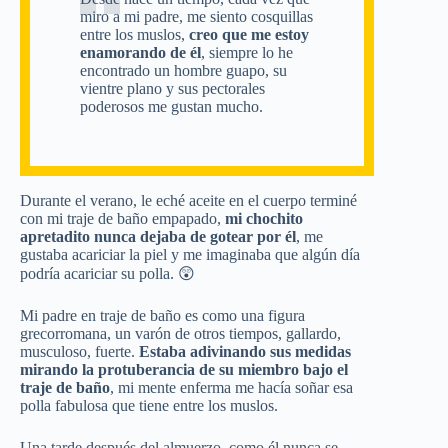
miro a mi padre, me siento cosquillas
entre los muslos,
creo que me estoy
enamorando de él
, siempre lo he
encontrado un hombre guapo, su
vientre plano y sus pectorales
poderosos me gustan mucho.
Durante el verano, le eché aceite en el cuerpo terminé
con mi traje de baño empapado,
mi chochito
apretadito nunca dejaba de gotear por él
, me
gustaba acariciar la piel y me imaginaba que algún día
podría acariciar su polla. 😲
Mi padre en traje de baño es como una figura
grecorromana, un varón de otros tiempos, gallardo,
musculoso, fuerte.
Estaba adivinando sus medidas
mirando la protuberancia de su miembro bajo el
traje de baño
, mi mente enferma me hacía soñar esa
polla fabulosa que tiene entre los muslos.
Una tarde después del almuerzo, como él nunca se