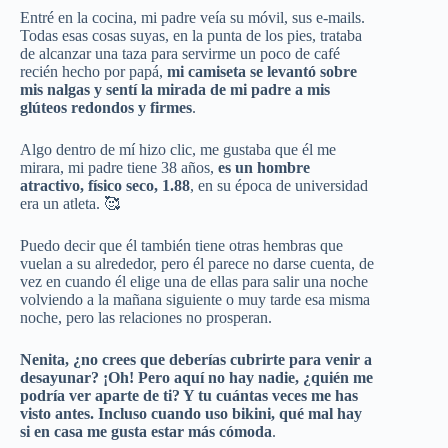
Entré en la cocina, mi padre veía su móvil, sus e-mails.
Todas esas cosas suyas, en la punta de los pies, trataba
de alcanzar una taza para servirme un poco de café
recién hecho por papá,
mi camiseta se levantó sobre
mis nalgas y sentí la mirada de mi padre a mis
glúteos redondos y firmes
.
Algo dentro de mí hizo clic, me gustaba que él me
mirara, mi padre tiene 38 años,
es un hombre
atractivo, físico seco, 1.88
, en su época de universidad
era un atleta. 🥰
Puedo decir que él también tiene otras hembras que
vuelan a su alrededor, pero él parece no darse cuenta, de
vez en cuando él elige una de ellas para salir una noche
volviendo a la mañana siguiente o muy tarde esa misma
noche, pero las relaciones no prosperan.
Nenita, ¿no crees que deberías cubrirte para venir a
desayunar? ¡Oh! Pero aquí no hay nadie, ¿quién me
podría ver aparte de ti? Y tu cuántas veces me has
visto antes. Incluso cuando uso bikini, qué mal hay
si en casa me gusta estar más cómoda
.