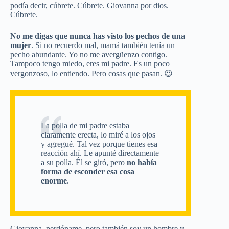
podía decir, cúbrete. Cúbrete. Giovanna por dios.
Cúbrete.
No me digas que nunca has visto los pechos de una
mujer
. Si no recuerdo mal, mamá también tenía un
pecho abundante. Yo no me avergüenzo contigo.
Tampoco tengo miedo, eres mi padre. Es un poco
vergonzoso, lo entiendo. Pero cosas que pasan. 😍
La polla de mi padre estaba
claramente erecta, lo miré a los ojos
y agregué. Tal vez porque tienes esa
reacción ahí. Le apunté directamente
a su polla. Él se giró, pero
no había
forma de esconder esa cosa
enorme
.
Giovanna, perdóname, pero también soy un hombre y