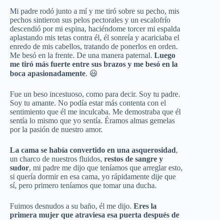
Mi padre rodó junto a mí y me tiró sobre su pecho, mis
pechos sintieron sus pelos pectorales y un escalofrío
descendió por mi espina, haciéndome torcer mi espalda
aplastando mis tetas contra él, él sonreía y acariciaba el
enredo de mis cabellos, tratando de ponerlos en orden.
Me besó en la frente. De una manera paternal.
Luego
me tiró más fuerte entre sus brazos y me besó en la
boca apasionadamente
. 😃
Fue un beso incestuoso, como para decir. Soy tu padre.
Soy tu amante. No podía estar más contenta con el
sentimiento que él me inculcaba. Me demostraba que él
sentía lo mismo que yo sentía. Éramos almas gemelas
por la pasión de nuestro amor.
La cama se había convertido en una asquerosidad
,
un charco de nuestros fluidos,
restos de sangre y
sudor
, mi padre me dijo que teníamos que arreglar esto,
si quería dormir en esa cama, yo rápidamente dije que
sí, pero primero teníamos que tomar una ducha.
Fuimos desnudos a su baño, él me dijo.
Eres la
primera mujer que atraviesa esa puerta después de