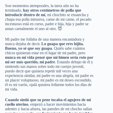
Son momentos atemporales, la tarea aún no ha
terminado,
hay otros centímetros de polla que
introducir dentro de mí
, mi chochito se ensancha y
chupa esa polla intrusiva, carne de mi carne, el pecado
incestuoso está en curso, padre e hija, hija y padre se
aman carnalmente el uno al otro. 😈
Mi padre me follaba de una manera encantadora y
nunca dejaba de decir.
Lo guapa que eres hijita.
Bueno, yo sé que soy guapa
. Quién sabe cuántos
chicos quisieran estar en el lugar de mi padre, pero
nunca en mi vida pensé que mi himen sería roto por
mi ser más querido, mi padre
. Estando debajo de él y
sintiendo sus manos sobre todo mi cuerpo juvenil,
puedo decir que quisiera repetir mil veces una
experiencia similar, mi padre es una alegría, mi padre es
un placer voluptuoso, mi padre es mi deseo escondido,
él es mi varón, ojalá quisiera follarme todos los días de
mi vida.
Cuando sintió que su pene tocaba el agujero de mi
cuello uterino
, empezó a hacer movimientos hacia
adentro y hacia afuera, las paredes de mi chocho salían