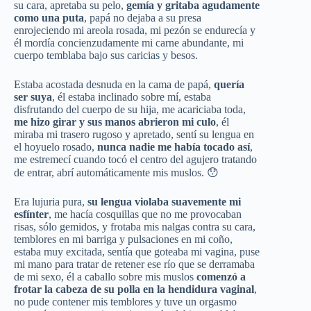
su cara, apretaba su pelo,
gemía y gritaba agudamente
como una puta
, papá no dejaba a su presa
enrojeciendo mi areola rosada, mi pezón se endurecía y
él mordía concienzudamente mi carne abundante, mi
cuerpo temblaba bajo sus caricias y besos.
Estaba acostada desnuda en la cama de papá,
quería
ser suya
, él estaba inclinado sobre mí, estaba
disfrutando del cuerpo de su hija, me acariciaba toda,
me hizo girar y sus manos abrieron mi culo
, él
miraba mi trasero rugoso y apretado, sentí su lengua en
el hoyuelo rosado,
nunca nadie me había tocado así
,
me estremecí cuando tocó el centro del agujero tratando
de entrar, abrí automáticamente mis muslos. 😯
Era lujuria pura,
su lengua violaba suavemente mi
esfínter
, me hacía cosquillas que no me provocaban
risas, sólo gemidos, y frotaba mis nalgas contra su cara,
temblores en mi barriga y pulsaciones en mi coño,
estaba muy excitada, sentía que goteaba mi vagina, puse
mi mano para tratar de retener ese río que se derramaba
de mi sexo, él a caballo sobre mis muslos
comenzó a
frotar la cabeza de su polla en la hendidura vaginal
,
no pude contener mis temblores y tuve un orgasmo