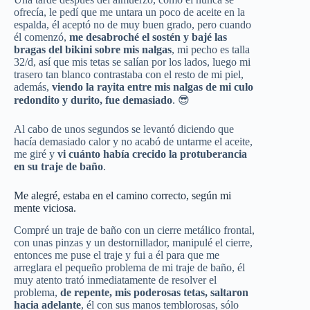
ofrecía, le pedí que me untara un poco de aceite en la
espalda, él aceptó no de muy buen grado, pero cuando
él comenzó,
me desabroché el sostén y bajé las
bragas del bikini sobre mis nalgas
, mi pecho es talla
32/d, así que mis tetas se salían por los lados, luego mi
trasero tan blanco contrastaba con el resto de mi piel,
además,
viendo la rayita entre mis nalgas de mi culo
redondito y durito, fue demasiado
. 😎
Al cabo de unos segundos se levantó diciendo que
hacía demasiado calor y no acabó de untarme el aceite,
me giré y
vi cuánto había crecido la protuberancia
en su traje de baño
.
Me alegré, estaba en el camino correcto, según mi
mente viciosa.
Compré un traje de baño con un cierre metálico frontal,
con unas pinzas y un destornillador, manipulé el cierre,
entonces me puse el traje y fui a él para que me
arreglara el pequeño problema de mi traje de baño, él
muy atento trató inmediatamente de resolver el
problema,
de repente, mis poderosas tetas, saltaron
hacia adelante
, él con sus manos temblorosas, sólo