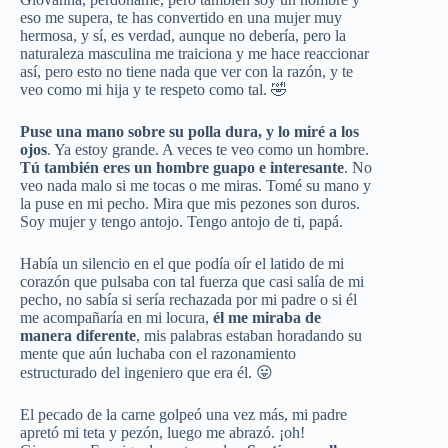
eso me supera, te has convertido en una mujer muy
hermosa, y sí, es verdad, aunque no debería, pero la
naturaleza masculina me traiciona y me hace reaccionar
así, pero esto no tiene nada que ver con la razón, y te
veo como mi hija y te respeto como tal. 🤣
Puse una mano sobre su polla dura, y lo miré a los
ojos
. Ya estoy grande. A veces te veo como un hombre.
Tú también eres un hombre guapo e interesante
. No
veo nada malo si me tocas o me miras. Tomé su mano y
la puse en mi pecho. Mira que mis pezones son duros.
Soy mujer y tengo antojo. Tengo antojo de ti, papá.
Había un silencio en el que podía oír el latido de mi
corazón que pulsaba con tal fuerza que casi salía de mi
pecho, no sabía si sería rechazada por mi padre o si él
me acompañaría en mi locura,
él me miraba de
manera diferente
, mis palabras estaban horadando su
mente que aún luchaba con el razonamiento
estructurado del ingeniero que era él. 😛
El pecado de la carne golpeó una vez más, mi padre
apretó mi teta y pezón, luego me abrazó. ¡oh!