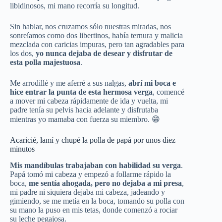
libidinosos, mi mano recorría su longitud.
Sin hablar, nos cruzamos sólo nuestras miradas, nos
sonreíamos como dos libertinos, había ternura y malicia
mezclada con caricias impuras, pero tan agradables para
los dos,
yo nunca dejaba de desear y disfrutar de
esta polla majestuosa
.
Me arrodillé y me aferré a sus nalgas,
abrí mi boca e
hice entrar la punta de esta hermosa verga
, comencé
a mover mi cabeza rápidamente de ida y vuelta, mi
padre tenía su pelvis hacia adelante y disfrutaba
mientras yo mamaba con fuerza su miembro. 😁
Acaricié, lamí y chupé la polla de papá por unos diez
minutos
Mis mandíbulas trabajaban con habilidad su verga
.
Papá tomó mi cabeza y empezó a follarme rápido la
boca,
me sentía ahogada, pero no dejaba a mi presa
,
mi padre ni siquiera dejaba mi cabeza, jadeando y
gimiendo, se me metía en la boca, tomando su polla con
su mano la puso en mis tetas, donde comenzó a rociar
su leche pegajosa.