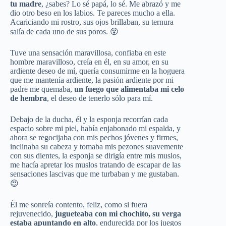
tu madre
, ¿sabes? Lo sé papá, lo sé. Me abrazó y me
dio otro beso en los labios. Te pareces mucho a ella.
Acariciando mi rostro, sus ojos brillaban, su ternura
salía de cada uno de sus poros. 😵
Tuve una sensación maravillosa, confiaba en este
hombre maravilloso, creía en él, en su amor, en su
ardiente deseo de mí, quería consumirme en la hoguera
que me mantenía ardiente, la pasión ardiente por mi
padre me quemaba,
un fuego que alimentaba mi celo
de hembra
, el deseo de tenerlo sólo para mí.
Debajo de la ducha, él y la esponja recorrían cada
espacio sobre mi piel, había enjabonado mi espalda, y
ahora se regocijaba con mis pechos jóvenes y firmes,
inclinaba su cabeza y tomaba mis pezones suavemente
con sus dientes, la esponja se dirigía entre mis muslos,
me hacía apretar los muslos tratando de escapar de las
sensaciones lascivas que me turbaban y me gustaban.
😍
Él me sonreía contento, feliz, como si fuera
rejuvenecido,
jugueteaba con mi chochito, su verga
estaba apuntando en alto
, endurecida por los juegos