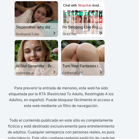
Stepbrother, why did you show me your dick? Now I want to fuck you with my wet pussy
I'm Stripping Live Right Now
RedhandsTube
StripChat
AI Slut Generator - Bring your Fantasies to life 🔥
Turn Your Fantasies into Reality
ourdream.ai
GirlfriendGPT
Para prevenir la entrada de menores, esta web ha sido
etiquetada por la RTA (Restricted To Adults, Restringido A los
Adultos, en español). Puede bloquear fácilmente el acceso a
esta web mediante un filtro de navegación.
Todo el contenido publicado en este sitio es completamente
ficticio y está destinado exclusivamente para entretenimiento
de adultos. Cualquier semejanza con personas reales, es pura
coincidencia. Este sitio contiene material explícito de carácter