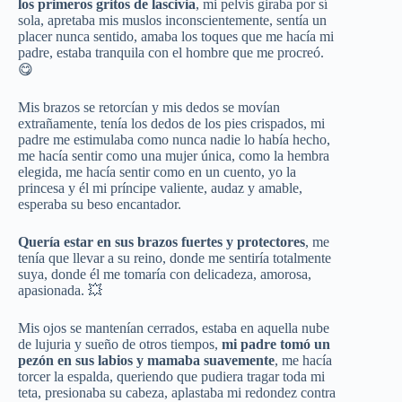
los primeros gritos de lascivia
, mi pelvis giraba por sí
sola, apretaba mis muslos inconscientemente, sentía un
placer nunca sentido, amaba los toques que me hacía mi
padre, estaba tranquila con el hombre que me procreó.
😋
Mis brazos se retorcían y mis dedos se movían
extrañamente, tenía los dedos de los pies crispados, mi
padre me estimulaba como nunca nadie lo había hecho,
me hacía sentir como una mujer única, como la hembra
elegida, me hacía sentir como en un cuento, yo la
princesa y él mi príncipe valiente, audaz y amable,
esperaba su beso encantador.
Quería estar en sus brazos fuertes y protectores
, me
tenía que llevar a su reino, donde me sentiría totalmente
suya, donde él me tomaría con delicadeza, amorosa,
apasionada. 💥
Mis ojos se mantenían cerrados, estaba en aquella nube
de lujuria y sueño de otros tiempos,
mi padre tomó un
pezón en sus labios y mamaba suavemente
, me hacía
torcer la espalda, queriendo que pudiera tragar toda mi
teta, presionaba su cabeza, aplastaba mi redondez contra