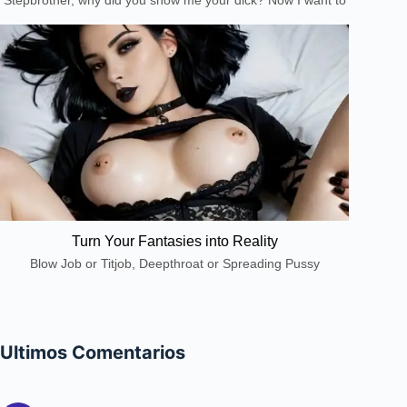
Stepbrother, why did you show me your dick? Now I want to
fuck you with my wet pussy
Turn Your Fantasies into Reality
Blow Job or Titjob, Deepthroat or Spreading Pussy
Ultimos Comentarios