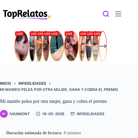
Saltar
al
contenido
INICIO
INFIDELIDADES
MI MARIDO PELEA POR OTRA MUJER, GANA Y COBRA EL PREMIO
Mi marido pelea por otra mujer, gana y cobra el premio
IVANMONT
16-05-2026
INFIDELIDADES
Duración estimada de lectura:
8 minutos