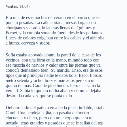
Visitas:
14,647
Era una de esas noches de verano en el barrio que se
ponían pesadas. La calle cortada, mesas largas con
choripanes y asado, heladeras llenas de Quilmes y
Fernet, y la cumbia sonando fuerte desde los parlantes.
Luces de colores colgaban entre los cables y el aire olía
a humo, cerveza y sudor.
Sofía estaba apoyada contra la pared de la casa de los
vecinos, con una birra en la mano, mirando todo con
esa mezcla de nervios y calor entre las piernas que ya
conocía demasiado bien. Su marido, Enzo, era de esos
tipos que al principio nadie le daba bola: flaco, fibroso,
metro setenta y ocho, brazos marcados pero sin un
gramo de más. Cara de pibe bueno. Pero ella sabía la
verdad. Sabía lo que escondía abajo y cómo la dejaba
destruida cada vez que se ponía malo.
Del otro lado del patio, cerca de la pileta inflable, estaba
Cami. Una pendeja bajita, no pasaba del metro
cincuenta y cinco, pero con un cuerpo que era un
pecado: tetas grandes y pesadas que se le salían del top