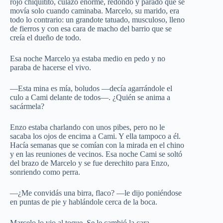
rojo chiquitito, culazo enorme, redondo y parado que se
movía solo cuando caminaba. Marcelo, su marido, era
todo lo contrario: un grandote tatuado, musculoso, lleno
de fierros y con esa cara de macho del barrio que se
creía el dueño de todo.
Esa noche Marcelo ya estaba medio en pedo y no
paraba de hacerse el vivo.
—Esta mina es mía, boludos —decía agarrándole el
culo a Cami delante de todos—. ¿Quién se anima a
sacármela?
Enzo estaba charlando con unos pibes, pero no le
sacaba los ojos de encima a Cami. Y ella tampoco a él.
Hacía semanas que se comían con la mirada en el chino
y en las reuniones de vecinos. Esa noche Cami se soltó
del brazo de Marcelo y se fue derechito para Enzo,
sonriendo como perra.
—¿Me convidás una birra, flaco? —le dijo poniéndose
en puntas de pie y hablándole cerca de la boca.
Marcelo lo vio al toque. Se le cambió la cara.