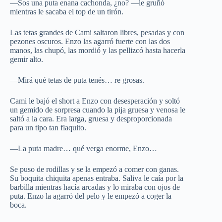
—Sos una puta enana cachonda, ¿no? —le gruñó
mientras le sacaba el top de un tirón.
Las tetas grandes de Cami saltaron libres, pesadas y con
pezones oscuros. Enzo las agarró fuerte con las dos
manos, las chupó, las mordió y las pellizcó hasta hacerla
gemir alto.
—Mirá qué tetas de puta tenés… re grosas.
Cami le bajó el short a Enzo con desesperación y soltó
un gemido de sorpresa cuando la pija gruesa y venosa le
saltó a la cara. Era larga, gruesa y desproporcionada
para un tipo tan flaquito.
—La puta madre… qué verga enorme, Enzo…
Se puso de rodillas y se la empezó a comer con ganas.
Su boquita chiquita apenas entraba. Saliva le caía por la
barbilla mientras hacía arcadas y lo miraba con ojos de
puta. Enzo la agarró del pelo y le empezó a coger la
boca.