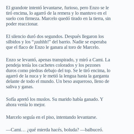
El grandote intentó levantarse, furioso, pero Enzo se le
tiró encima, lo agarró de la remera y lo mantuvo en el
suelo con firmeza. Marcelo quedó tirado en la tierra, sin
poder reaccionar.
El silencio duró dos segundos. Después llegaron los
silbidos y los “¡uuhhh!” del barrio. Nadie se esperaba
que el flaco de Enzo le ganara al toro de Marcelo.
Enzo se levantó, apenas transpirado, y miró a Cami. La
pendeja tenía los cachetes colorados y los pezones
duros como piedras debajo del top. Se le tiró encima, lo
agarró de la nuca y le metió la lengua hasta la garganta
delante de todo el mundo. Un beso asqueroso, lleno de
saliva y ganas.
Sofía apretó los muslos. Su marido había ganado. Y
ahora venía lo mejor.
Marcelo seguía en el piso, intentando levantarse.
—Cami… ¿qué mierda hacés, boluda? —balbuceó.