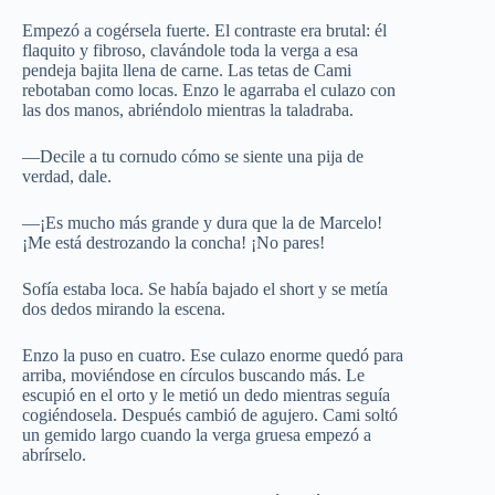
Empezó a cogérsela fuerte. El contraste era brutal: él
flaquito y fibroso, clavándole toda la verga a esa
pendeja bajita llena de carne. Las tetas de Cami
rebotaban como locas. Enzo le agarraba el culazo con
las dos manos, abriéndolo mientras la taladraba.
—Decile a tu cornudo cómo se siente una pija de
verdad, dale.
—¡Es mucho más grande y dura que la de Marcelo!
¡Me está destrozando la concha! ¡No pares!
Sofía estaba loca. Se había bajado el short y se metía
dos dedos mirando la escena.
Enzo la puso en cuatro. Ese culazo enorme quedó para
arriba, moviéndose en círculos buscando más. Le
escupió en el orto y le metió un dedo mientras seguía
cogiéndosela. Después cambió de agujero. Cami soltó
un gemido largo cuando la verga gruesa empezó a
abrírselo.