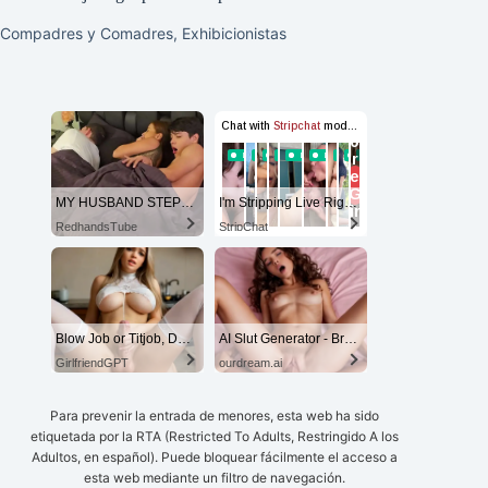
Compadres y Comadres
,
Exhibicionistas
MY HUSBAND STEPSON MISTAKENLY GIVES ME IN THE ASS
I'm Stripping Live Right Now
RedhandsTube
StripChat
Blow Job or Titjob, Deepthroat or Spreading Pussy
AI Slut Generator - Bring your Fantasies to life 🔥
GirlfriendGPT
ourdream.ai
Para prevenir la entrada de menores, esta web ha sido
etiquetada por la RTA (Restricted To Adults, Restringido A los
Adultos, en español). Puede bloquear fácilmente el acceso a
esta web mediante un filtro de navegación.