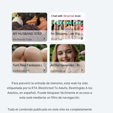
MY HUSBAND STEPSON MISTAKENLY GIVES ME IN THE ASS
I'm Stripping Live Right Now
RedhandsTube
StripChat
Turn Your Fantasies into Reality
AI Slut Generator - Bring your Fantasies to life 🔥
GirlfriendGPT
ourdream.ai
Para prevenir la entrada de menores, esta web ha sido
etiquetada por la RTA (Restricted To Adults, Restringido A los
Adultos, en español). Puede bloquear fácilmente el acceso a
esta web mediante un filtro de navegación.
Todo el contenido publicado en este sitio es completamente