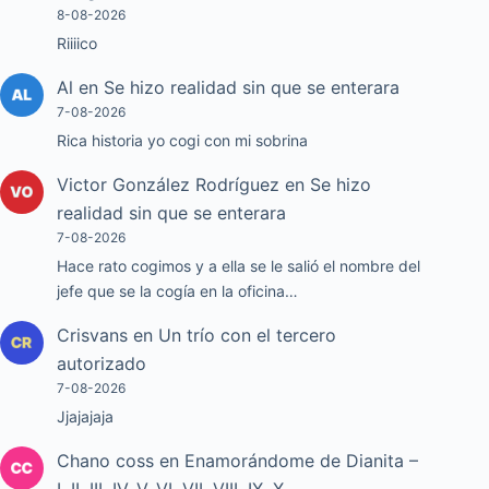
8-08-2026
Riiiico
Al
en
Se hizo realidad sin que se enterara
7-08-2026
Rica historia yo cogi con mi sobrina
Victor González Rodríguez
en
Se hizo
realidad sin que se enterara
7-08-2026
Hace rato cogimos y a ella se le salió el nombre del
jefe que se la cogía en la oficina…
Crisvans
en
Un trío con el tercero
autorizado
7-08-2026
Jjajajaja
Chano coss
en
Enamorándome de Dianita –
I, II, III, IV, V, VI, VII, VIII, IX, X