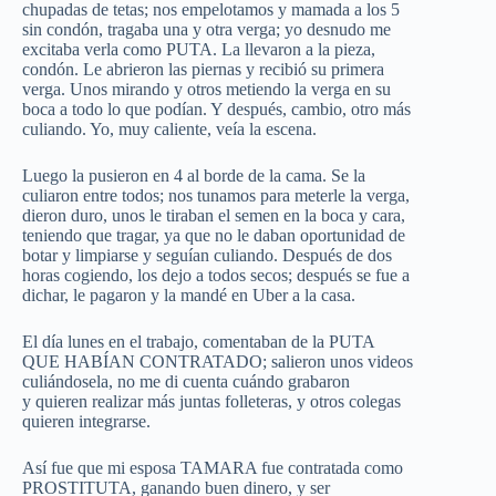
chupadas de tetas; nos empelotamos y mamada a los 5
sin condón, tragaba una y otra verga; yo desnudo me
excitaba verla como PUTA. La llevaron a la pieza,
condón. Le abrieron las piernas y recibió su primera
verga. Unos mirando y otros metiendo la verga en su
boca a todo lo que podían. Y después, cambio, otro más
culiando. Yo, muy caliente, veía la escena.
Luego la pusieron en 4 al borde de la cama. Se la
culiaron entre todos; nos tunamos para meterle la verga,
dieron duro, unos le tiraban el semen en la boca y cara,
teniendo que tragar, ya que no le daban oportunidad de
botar y limpiarse y seguían culiando. Después de dos
horas cogiendo, los dejo a todos secos; después se fue a
dichar, le pagaron y la mandé en Uber a la casa.
El día lunes en el trabajo, comentaban de la PUTA
QUE HABÍAN CONTRATADO; salieron unos videos
culiándosela, no me di cuenta cuándo grabaron
y quieren realizar más juntas folleteras, y otros colegas
quieren integrarse.
Así fue que mi esposa TAMARA fue contratada como
PROSTITUTA, ganando buen dinero, y ser