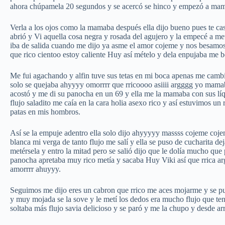
ahora chúpamela 20 segundos y se acercó se hinco y empezó a mama
Verla a los ojos como la mamaba después ella dijo bueno pues te ca
abrió y Vi aquella cosa negra y rosada del agujero y la empecé a met
iba de salida cuando me dijo ya asme el amor cojeme y nos besamos 
que rico cientoo estoy caliente Huy así mételo y dela enpujaba me be
Me fui agachando y alfin tuve sus tetas en mi boca apenas me camb
solo se quejaba ahyyyy omorrrr que rricoooo asiiii argggg yo mamab
acostó y me di su panocha en un 69 y ella me la mamaba con sus líq
flujo saladito me caía en la cara holia asexo rico y así estuvimos un 
patas en mis hombros.
Así se la empuje adentro ella solo dijo ahyyyyy massss cojeme coje
blanca mi verga de tanto flujo me salí y ella se puso de cucharita de
metérsela y entro la mitad pero se salió dijo que le dolía mucho qu
panocha apretaba muy rico metía y sacaba Huy Viki así que rrica
amorrrr ahuyyy.
Seguimos me dijo eres un cabron que rrico me aces mojarme y se pu
y muy mojada se la sove y le metí los dedos era mucho flujo que t
soltaba más flujo savia delicioso y se paró y me la chupo y desde a