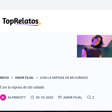
Saltar
al
contenido
INICIO
AMOR FILIAL
CON LA ESPOSA DE MI CUÑADO
Con la esposa de mi cuñado
ALFREDOTT
20-10-2022
AMOR FILIAL
2