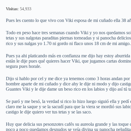
Visitas:
54,933
Pues les cuento lo que vivo con Viki esposa de mi cuñado ella 38 
Todo en peso hace tres semanas cuando Viki y yo nos quedamos solos
tetas y sus nalgotas paraditas piernas torneadas y si panocha delici
rico y sus nalgas yo 1.70 ni gordo ni flaco unos 18 cm de mi amigo
Pues ya ahi platicando más en confianza me dijo hay estoy aburrida
están le dije pues qué quieres hacer Viki, que jugamos cartas domino 
segura pues horale.
Dijo si hablo por cel y me dice ya tenemos como 3 horas andan por e
hombre aparte de mi cuñado y dice ahy le dije ni modo y dijo castigo 
Guantes Viki y le dije dame un beso rico en los labios y dijo así tú
Se paró y me besó, la verdad si rico lo hizo luego siguió ella y pedí 
claro me la saque y se la sacudí para que la viera se mordió sus labi
castigo le dije quiero ver tus tetas y se las saco.
Huy que delicia sus pesonzotes cafés su aureola grande y las toque du
poco a poco quedamos desnudos se veía divina su panocha peludita s