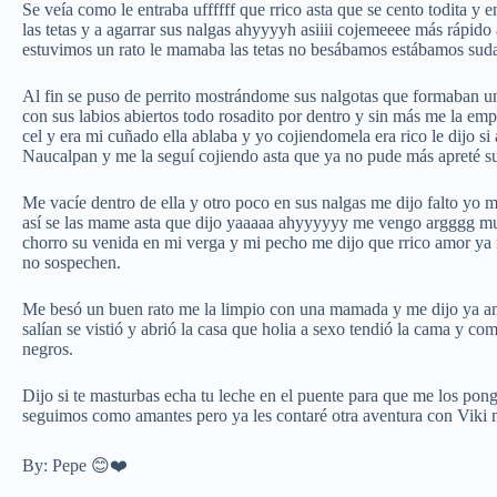
Se veía como le entraba uffffff que rrico asta que se cento todita y
las tetas y a agarrar sus nalgas ahyyyyh asiiii cojemeeee más rápido
estuvimos un rato le mamaba las tetas no besábamos estábamos sud
Al fin se puso de perrito mostrándome sus nalgotas que formaban un
con sus labios abiertos todo rosadito por dentro y sin más me la empe
cel y era mi cuñado ella ablaba y yo cojiendomela era rico le dijo si 
Naucalpan y me la seguí cojiendo asta que ya no pude más apreté su
Me vacíe dentro de ella y otro poco en sus nalgas me dijo falto yo
así se las mame asta que dijo yaaaaa ahyyyyyy me vengo argggg muév
chorro su venida en mi verga y mi pecho me dijo que rrico amor ya 
no sospechen.
Me besó un buen rato me la limpio con una mamada y me dijo ya amo
salían se vistió y abrió la casa que holia a sexo tendió la cama y co
negros.
Dijo si te masturbas echa tu leche en el puente para que me los pon
seguimos como amantes pero ya les contaré otra aventura con Viki m
By: Pepe 😊❤️