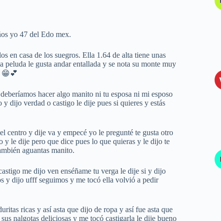
años yo 47 del Edo mex.
 en casa de los suegros. Ella 1.64 de alta tiene unas
osa peluda le gusta andar entallada y se nota su monte muy
. 😁💕
 deberíamos hacer algo manito ni tu esposa ni mi esposo
y dijo verdad o castigo le dije pues si quieres y estás
l centro y dije va y empecé yo le pregunté te gusta otro
y le dije pero que dice pues lo que quieras y le dijo te
 también aguantas manito.
castigo me dijo ven enséñame tu verga le dije si y dijo
os y dijo ufff seguimos y me tocó ella volvió a pedir
ritas ricas y así asta que dijo de ropa y así fue asta que
us nalgotas deliciosas y me tocó castigarla le dije bueno