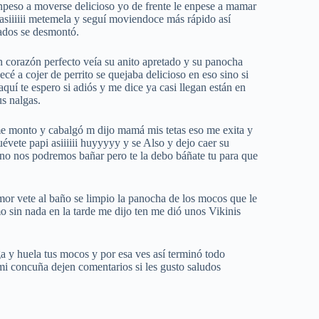
 enpeso a moverse delicioso yo de frente le enpese a mamar
 asiiiiii metemela y seguí moviendoce más rápido así
ados se desmontó.
 corazón perfecto veía su anito apretado y su panocha
cé a cojer de perrito se quejaba delicioso en eso sino si
aquí te espero si adiós y me dice ya casi llegan están en
s nalgas.
 me monto y cabalgó m dijo mamá mis tetas eso me exita y
ete papi asiiiiii huyyyyy y se Also y dejo caer su
no nos podremos bañar pero te la debo báñate tu para que
r vete al baño se limpio la panocha de los mocos que le
mo sin nada en la tarde me dijo ten me dió unos Vikinis
ga y huela tus mocos y por esa ves así terminó todo
i concuña dejen comentarios si les gusto saludos