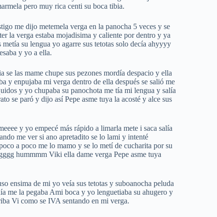
rmela pero muy rica centi su boca tibia.
stigo me dijo metemela verga en la panocha 5 veces y se
er la verga estaba mojadisima y caliente por dentro y ya
metía su lengua yo agarre sus tetotas solo decía ahyyyy
saba y yo a ella.
ia se las mame chupe sus pezones mordía despacio y ella
a y enpujaba mi verga dentro de ella después se salió me
uidos y yo chupaba su panochota me tía mi lengua y salía
rato se paró y dijo así Pepe asme tuya la acosté y alce sus
meeee y yo empecé más rápido a limarla mete i saca salía
jando me ver si ano apretadito se lo lami y intenté
e poco a poco me lo mamo y se lo metí de cucharita por su
 argggg hummmm Viki ella dame verga Pepe asme tuya
so ensima de mi yo veía sus tetotas y suboanocha peluda
enía me la pegaba Ami boca y yo lenguetiaba su ahugero y
rriba Vi como se IVA sentando en mi verga.