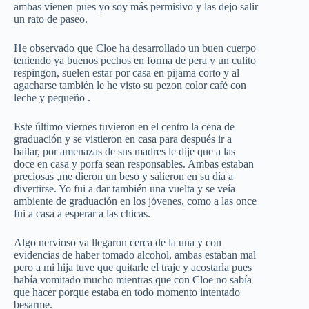
ambas vienen pues yo soy más permisivo y las dejo salir
un rato de paseo.
He observado que Cloe ha desarrollado un buen cuerpo
teniendo ya buenos pechos en forma de pera y un culito
respingon, suelen estar por casa en pijama corto y al
agacharse también le he visto su pezon color café con
leche y pequeño .
Este último viernes tuvieron en el centro la cena de
graduación y se vistieron en casa para después ir a
bailar, por amenazas de sus madres le dije que a las
doce en casa y porfa sean responsables. Ambas estaban
preciosas ,me dieron un beso y salieron en su día a
divertirse. Yo fui a dar también una vuelta y se veía
ambiente de graduación en los jóvenes, como a las once
fui a casa a esperar a las chicas.
Algo nervioso ya llegaron cerca de la una y con
evidencias de haber tomado alcohol, ambas estaban mal
pero a mi hija tuve que quitarle el traje y acostarla pues
había vomitado mucho mientras que con Cloe no sabía
que hacer porque estaba en todo momento intentado
besarme.