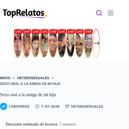
Saltar
al
contenido
INICIO
HETEROSEXUALES
SEXO ORAL A LA AMIGA DE MI HIJA
Sexo oral a la amiga de mi hija
LOBOFEROZ
7-07-2026
HETEROSEXUALES
Duración estimada de lectura:
5 minutos