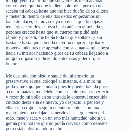
trabajo yendo al ritmo que sus gémidos me marcaban,
como joven quería que le diera solo polla pero yo no
sacaba mi cabeza hasta que me hice dueño de su clitoris
y metiendo dentro de ella dos dedos empezamos un
baile de placer, se movía y ya no decía que lo dejase,
tenía ojos cerrados, cabeza hacia atrás en almohada y
pezones erectos hasta que su cuerpo me pidió más
rápido y procedi, me bebía toda lo que soltaba, y era
bastante hasta que como la mayoría empezó a gritar y
moverse mientras me apretaba con sus manos mi cabeza
hacia su interior haciendo giros de su cabeza llegando a
un gran orgasmo y diciendo entre risas joderrrr que
bueno.
Me desnude completo y saqué de mi armario un
preservativo el cual coloqué al instante, ella miro mi
polla y me dijo que cuidado pues le puede doler,la puse
a cuatro patas y me deleite con ese culo joven y perfecto
y rozando mi polla en su entrada la conseguí enseguida,
cuidado decía ella de nuevo, yo despacio la penetre y
ella estaba rígida, seguí metiendo mientras con una
mano intentaba relajar sus nervios hasta que entro del
todo, mete y saca y en un rato más humedad, ahora ya
gemia pero notaba que no podía clavarla como deseaba
pero estaba disfrutando mucho.