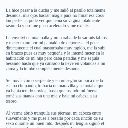
La hice pasar a la ducha y me salió al pasillo totalmente
desnuda, mis ojos hacían magia para no mirar esa cosa
tan perfecta, pude ver que tenía su vagina totalmente
rasurada y eso me puso acelerado y me excité.
La envolvi en una toalla y no paraba de besar mis labios
y meter mano por mi pantalón de deportes a el pene
directamente el cual masturbaba muy rápido, me la subí
en brazos pues es muy pequeña y la intenté meter en la
habitación de mi hija pero daba patadas y me seguía
besando hasta que ya cansado la lleve en volandas a mi
cama y la tumbé completamente desnuda.
Se movía como serpiente y en un según su boca me la
estaba chupando, lo hacía de maravilla y se notaba que
ya había tenido novios, hasta que usando mi fuerza
tomé sus manos con una mía y baje mi cabeza a su
tesoro.
Al verme abrió tranquila sus piernas, mi cabeza entro
suavemente y me puse a besarla por cada rincón de su
sexo durante un buen rato, después mi lengua siguió el