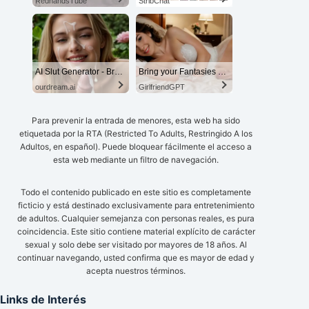
RedhandsTube
StripChat
AI Slut Generator - Bring your Fantasies to life 🔥
Bring your Fantasies to life
ourdream.ai
GirlfriendGPT
Para prevenir la entrada de menores, esta web ha sido
etiquetada por la RTA (Restricted To Adults, Restringido A los
Adultos, en español). Puede bloquear fácilmente el acceso a
esta web mediante un filtro de navegación.
Todo el contenido publicado en este sitio es completamente
ficticio y está destinado exclusivamente para entretenimiento
de adultos. Cualquier semejanza con personas reales, es pura
coincidencia. Este sitio contiene material explícito de carácter
sexual y solo debe ser visitado por mayores de 18 años. Al
continuar navegando, usted confirma que es mayor de edad y
acepta nuestros términos.
Links de Interés