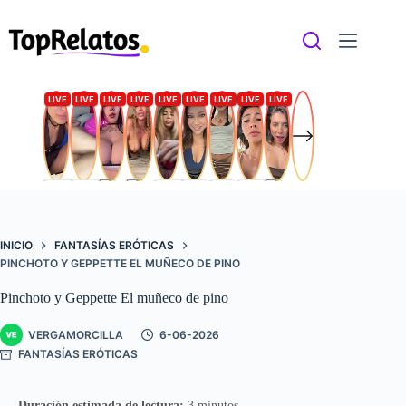
Saltar
al
contenido
INICIO
FANTASÍAS ERÓTICAS
PINCHOTO Y GEPPETTE EL MUÑECO DE PINO
Pinchoto y Geppette El muñeco de pino
VERGAMORCILLA
6-06-2026
FANTASÍAS ERÓTICAS
Duración estimada de lectura:
3 minutos