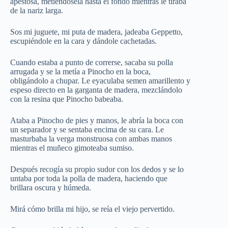
apestosa, metiéndosela hasta el fondo mientras le tiraba
de la nariz larga.
Sos mi juguete, mi puta de madera, jadeaba Geppetto,
escupiéndole en la cara y dándole cachetadas.
Cuando estaba a punto de correrse, sacaba su polla
arrugada y se la metía a Pinocho en la boca,
obligándolo a chupar. Le eyaculaba semen amarillento y
espeso directo en la garganta de madera, mezclándolo
con la resina que Pinocho babeaba.
Ataba a Pinocho de pies y manos, le abría la boca con
un separador y se sentaba encima de su cara. Le
masturbaba la verga monstruosa con ambas manos
mientras el muñeco gimoteaba sumiso.
Después recogía su propio sudor con los dedos y se lo
untaba por toda la polla de madera, haciendo que
brillara oscura y húmeda.
Mirá cómo brilla mi hijo, se reía el viejo pervertido.