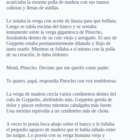
acariciaba la enorme polla de madera con sus manos
callosas y llenas de astillas.
Le untaba la verga con aceite de linaza para que brillara.
Luego se subía encima del banco y se sentaba
lentamente sobre la verga gigantesca de Pinocho,
forzándola dentro de su culo viejo y arrugado. El ano de
Geppetto estaba permanentemente dilatado y flojo de
tanto usarlo. Mientras se follaba a sí mismo con la polla
de su creación, le daba órdenes:
Mentí, Pinocho. Decime que me querés como padre.
Te quiero, papá, respondía Pinocho con voz temblorosa.
La verga de madera crecía varios centímetros dentro del
culo de Geppetto, abriéndolo más. Geppetto gemía de
dolor y placer enfermo mientras cabalgaba más fuerte.
Una mentira equivalía a un centímetro más de chota.
A veces lo ponía boca abajo sobre el banco y le follaba
el pequeño agujero de madera que le había tallado entre
las nalgas. Lo poseía con su verga humana vieja y