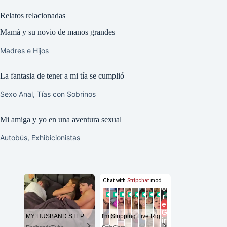
Relatos relacionadas
Mamá y su novio de manos grandes
Madres e Hijos
La fantasia de tener a mi tía se cumplió
Sexo Anal
,
Tías con Sobrinos
Mi amiga y yo en una aventura sexual
Autobús
,
Exhibicionistas
MY HUSBAND STEPSON MISTAKENLY GIVES ME IN THE ASS
I'm Stripping Live Right Now