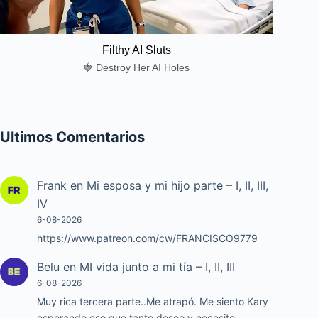
Filthy AI Sluts
🍓 Destroy Her AI Holes
Ultimos Comentarios
Frank
en
Mi esposa y mi hijo parte – I, II, III,
IV
6-08-2026
https://www.patreon.com/cw/FRANCISCO9779
Belu
en
MI vida junto a mi tía – I, II, III
6-08-2026
Muy rica tercera parte..Me atrapó. Me siento Kary
esperando eso que tanto deseo y necesito.