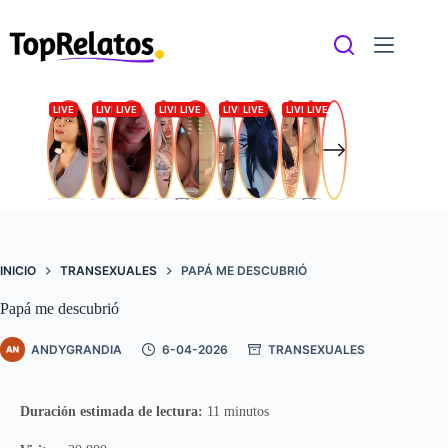
Saltar
al
contenido
INICIO
TRANSEXUALES
PAPÁ ME DESCUBRIÓ
Papá me descubrió
ANDYGRANDIA
6-04-2026
TRANSEXUALES
Duración estimada de lectura:
11 minutos