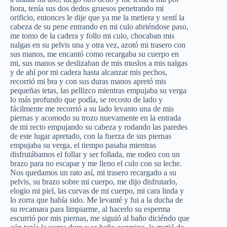
hora, tenía sus dos dedos gruesos penetrando mi
orificio, entonces le dije que ya me la metiera y sentí la
cabeza de su pene entrando en mi culo abriéndose paso,
me tomo de la cadera y follo mi culo, chocaban mis
nalgas en su pelvis una y otra vez, azotó mi trasero con
sus manos, me encantó como recargaba su cuerpo en
mi, sus manos se deslizaban de mis muslos a mis nalgas
y de ahí por mi cadera hasta alcanzar mis pechos,
recorrió mi bra y con sus duras manos apretó mis
pequeñas tetas, las pellizco mientras empujaba su verga
lo más profundo que podía, se recosto de lado y
fácilmente me recorrió a su lado levanto una de mis
piernas y acomodo su trozo nuevamente en la entrada
de mi recto empujando su cabeza y rodando las paredes
de este lugar apretado, con la fuerza de sus piernas
empujaba su verga, el tiempo pasaba mientras
disfrutábamos el follar y ser follada, me rodeo con un
brazo para no escapar y me lleno el culo con su leche.
Nos quedamos un rato así, mi trasero recargado a su
pelvis, su brazo sobre mi cuerpo, me dijo disfrutarlo,
elogio mi piel, las curvas de mi cuerpo, mi cara linda y
lo zorra que había sido. Me levanté y fui a la ducha de
su recamara para limpiarme, al hacerlo su esperma
escurrió por mis piernas, me siguió al baño diciéndo que