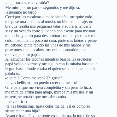
-te gustaría verme vestida?
Me miró por un par de segundos y me dijo sí.
-esperame no tardó.
Corri por las escaleras a mi habitación, me quité todo,
me puse unas medias al muslo, un hilo con encaje, un
bra que resalta mis pequeñas tetas y sobre la lencería
sexy un vestido corto y liviano con escote para mostrar
mi pecho y corto para deslumbrar con mis piernas y mi
culo, maquille un poco mi cara, pinte mis labios y peine
mi cabello, pinte rápido las uñas de mis manos y me
puse unos tacones altos, me veia encantadora, me
motive para mí papá.
Al escuchar los tacones mientras bajaba las escaleras
papá voltio a verme y me siguió con la miraba hasta que
llegue hasta donde estaba él quien se había quedado sin
palabras.
-que tal? Como me veo? Te gusta?
-te ves bellísima, no puedo creer que seas tú.
Gire para que me viera completita y sin pena lo hizo,
me mira de arriba para abajo, miraba mis muslos y mi
trasero, se notaba que me sabroseaba.
-me veo rica?
-te ves buenísima, hasta celos me da, así es como se
siente tener una hija?
Avance hacia él y me senté en su pierna, lo tomé de su