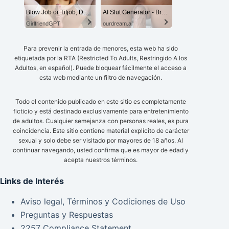
Blow Job or Titjob, Deepthroat or Spreading Pussy
AI Slut Generator - Bring your Fantasies to life 🔥
GirlfriendGPT
ourdream.ai
Para prevenir la entrada de menores, esta web ha sido
etiquetada por la RTA (Restricted To Adults, Restringido A los
Adultos, en español). Puede bloquear fácilmente el acceso a
esta web mediante un filtro de navegación.
Todo el contenido publicado en este sitio es completamente
ficticio y está destinado exclusivamente para entretenimiento
de adultos. Cualquier semejanza con personas reales, es pura
coincidencia. Este sitio contiene material explícito de carácter
sexual y solo debe ser visitado por mayores de 18 años. Al
continuar navegando, usted confirma que es mayor de edad y
acepta nuestros términos.
Links de Interés
Aviso legal, Términos y Codiciones de Uso
Preguntas y Respuestas
2257 Compliance Statement