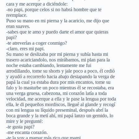
cara y me acerque a diciéndole:
-no papi, porque celos si no habrá hombre que te
reemplace.
Puso su mano en mi pierna y la acaricio, me dijo que
eran suaves.
-sabes que te amo y puedo darte el amor que quieras
papi?
-te atreverías a coger conmigo?
-claro, eres mi papi.
Su mano se deslizaba por mi pierna y subía hasta mi
trasero acariciandolo, nos mirábamos, mi plan para la
noche estaba cambiando, lentamente me fui
arrodillando, tome su shorts y jale poco a poco, él cedió
y ayudó a recorrerlo hacia abajo destapando la verga de
papá la cual ya estaba dura por mis encantos, tome su
falo y lo masturbe un poco mientras él se recostaba, era
una verga gruesa, cabezona, mi corazón latía a toda
velocidad, me acerque a ella y le pase la lengua por toda
ella, le di pequeños mordiscos, llegué al glande y recogí
con mi lengua su líquido preseminal, después abrí la
boca grande y la metí ahí, mi papá lanzo un gemido, lo
mire y le pregunté:
-te gusta papi?
-me encanta corazón.
-te la voy a mamar más rico que mami.