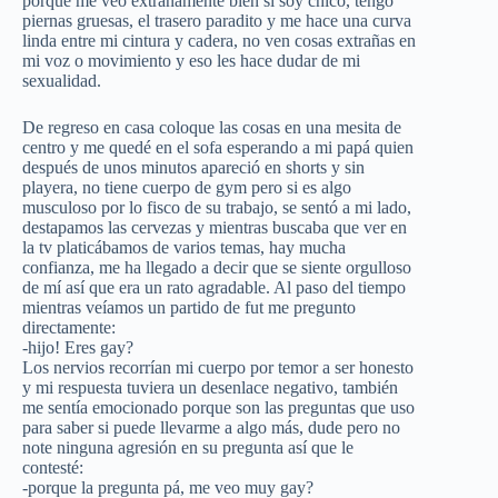
porque me veo extrañamente bien si soy chico, tengo
piernas gruesas, el trasero paradito y me hace una curva
linda entre mi cintura y cadera, no ven cosas extrañas en
mi voz o movimiento y eso les hace dudar de mi
sexualidad.
De regreso en casa coloque las cosas en una mesita de
centro y me quedé en el sofa esperando a mi papá quien
después de unos minutos apareció en shorts y sin
playera, no tiene cuerpo de gym pero si es algo
musculoso por lo fisco de su trabajo, se sentó a mi lado,
destapamos las cervezas y mientras buscaba que ver en
la tv platicábamos de varios temas, hay mucha
confianza, me ha llegado a decir que se siente orgulloso
de mí así que era un rato agradable. Al paso del tiempo
mientras veíamos un partido de fut me pregunto
directamente:
-hijo! Eres gay?
Los nervios recorrían mi cuerpo por temor a ser honesto
y mi respuesta tuviera un desenlace negativo, también
me sentía emocionado porque son las preguntas que uso
para saber si puede llevarme a algo más, dude pero no
note ninguna agresión en su pregunta así que le
contesté:
-porque la pregunta pá, me veo muy gay?