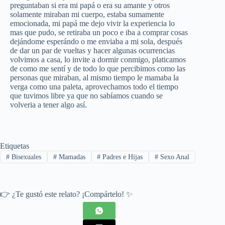
preguntaban si era mi papá o era su amante y otros
solamente miraban mi cuerpo, estaba sumamente
emocionada, mi papá me dejo vivir la experiencia lo
mas que pudo, se retiraba un poco e iba a comprar cosas
dejándome esperándo o me enviaba a mi sola, después
de dar un par de vueltas y hacer algunas ocurrencias
volvimos a casa, lo invite a dormir conmigo, platicamos
de como me sentí y de todo lo que percibimos como las
personas que miraban, al mismo tiempo le mamaba la
verga como una paleta, aprovechamos todo el tiempo
que tuvimos libre ya que no sabíamos cuando se
volveria a tener algo así.
Etiquetas
#
Bisexuales
#
Mamadas
#
Padres e Hijas
#
Sexo Anal
👉 ¿Te gustó este relato? ¡Compártelo! ✨