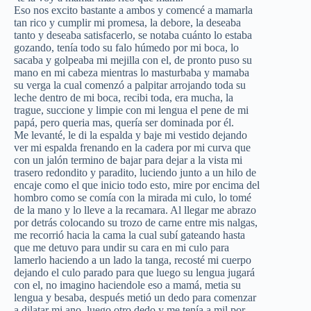
Eso nos excito bastante a ambos y comencé a mamarla
tan rico y cumplir mi promesa, la debore, la deseaba
tanto y deseaba satisfacerlo, se notaba cuánto lo estaba
gozando, tenía todo su falo húmedo por mi boca, lo
sacaba y golpeaba mi mejilla con el, de pronto puso su
mano en mi cabeza mientras lo masturbaba y mamaba
su verga la cual comenzó a palpitar arrojando toda su
leche dentro de mi boca, recibi toda, era mucha, la
trague, succione y limpie con mi lengua el pene de mi
papá, pero queria mas, quería ser dominada por él.
Me levanté, le di la espalda y baje mi vestido dejando
ver mi espalda frenando en la cadera por mi curva que
con un jalón termino de bajar para dejar a la vista mi
trasero redondito y paradito, luciendo junto a un hilo de
encaje como el que inicio todo esto, mire por encima del
hombro como se comía con la mirada mi culo, lo tomé
de la mano y lo lleve a la recamara. Al llegar me abrazo
por detrás colocando su trozo de carne entre mis nalgas,
me recorrió hacia la cama la cual subí gateando hasta
que me detuvo para undir su cara en mi culo para
lamerlo haciendo a un lado la tanga, recosté mi cuerpo
dejando el culo parado para que luego su lengua jugará
con el, no imagino haciendole eso a mamá, metia su
lengua y besaba, después metió un dedo para comenzar
a dilatar mi ano, luego otro dedo y me tenía a mil por