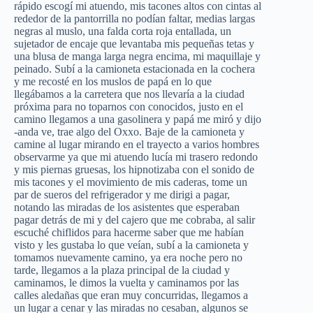
rápido escogí mi atuendo, mis tacones altos con cintas al
rededor de la pantorrilla no podían faltar, medias largas
negras al muslo, una falda corta roja entallada, un
sujetador de encaje que levantaba mis pequeñas tetas y
una blusa de manga larga negra encima, mi maquillaje y
peinado. Subí a la camioneta estacionada en la cochera
y me recosté en los muslos de papá en lo que
llegábamos a la carretera que nos llevaría a la ciudad
próxima para no toparnos con conocidos, justo en el
camino llegamos a una gasolinera y papá me miró y dijo
-anda ve, trae algo del Oxxo. Baje de la camioneta y
camine al lugar mirando en el trayecto a varios hombres
observarme ya que mi atuendo lucía mi trasero redondo
y mis piernas gruesas, los hipnotizaba con el sonido de
mis tacones y el movimiento de mis caderas, tome un
par de sueros del refrigerador y me dirigi a pagar,
notando las miradas de los asistentes que esperaban
pagar detrás de mi y del cajero que me cobraba, al salir
escuché chiflidos para hacerme saber que me habían
visto y les gustaba lo que veían, subí a la camioneta y
tomamos nuevamente camino, ya era noche pero no
tarde, llegamos a la plaza principal de la ciudad y
caminamos, le dimos la vuelta y caminamos por las
calles aledañas que eran muy concurridas, llegamos a
un lugar a cenar y las miradas no cesaban, algunos se