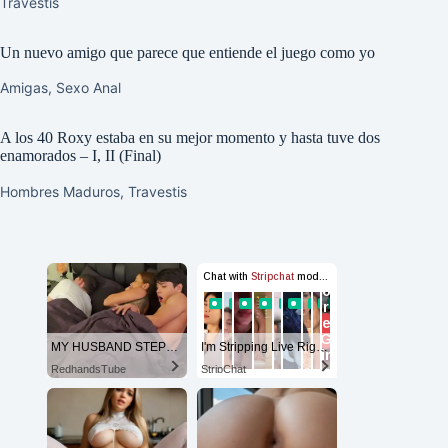
Travestis
Un nuevo amigo que parece que entiende el juego como yo
Amigas
,
Sexo Anal
A los 40 Roxy estaba en su mejor momento y hasta tuve dos
enamorados – I, II (Final)
Hombres Maduros
,
Travestis
MY HUSBAND STEPSON MISTAKENLY GIVES ME IN THE ASS
I'm Stripping Live Right Now
RedhandsTube
StripChat