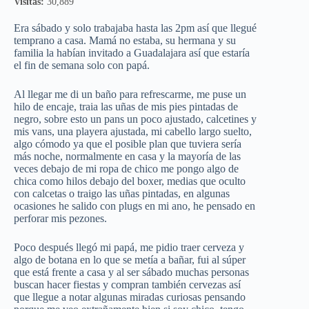
Visitas:
30,889
Era sábado y solo trabajaba hasta las 2pm así que llegué
temprano a casa. Mamá no estaba, su hermana y su
familia la habían invitado a Guadalajara así que estaría
el fin de semana solo con papá.
Al llegar me di un baño para refrescarme, me puse un
hilo de encaje, traia las uñas de mis pies pintadas de
negro, sobre esto un pans un poco ajustado, calcetines y
mis vans, una playera ajustada, mi cabello largo suelto,
algo cómodo ya que el posible plan que tuviera sería
más noche, normalmente en casa y la mayoría de las
veces debajo de mi ropa de chico me pongo algo de
chica como hilos debajo del boxer, medias que oculto
con calcetas o traigo las uñas pintadas, en algunas
ocasiones he salido con plugs en mi ano, he pensado en
perforar mis pezones.
Poco después llegó mi papá, me pidio traer cerveza y
algo de botana en lo que se metía a bañar, fui al súper
que está frente a casa y al ser sábado muchas personas
buscan hacer fiestas y compran también cervezas así
que llegue a notar algunas miradas curiosas pensando