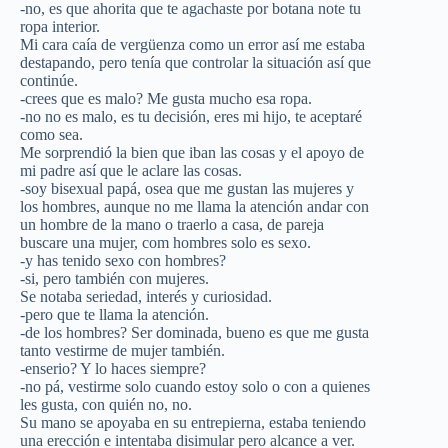
-no, es que ahorita que te agachaste por botana note tu
ropa interior.
Mi cara caía de vergüenza como un error así me estaba
destapando, pero tenía que controlar la situación así que
continúe.
-crees que es malo? Me gusta mucho esa ropa.
-no no es malo, es tu decisión, eres mi hijo, te aceptaré
como sea.
Me sorprendió la bien que iban las cosas y el apoyo de
mi padre así que le aclare las cosas.
-soy bisexual papá, osea que me gustan las mujeres y
los hombres, aunque no me llama la atención andar con
un hombre de la mano o traerlo a casa, de pareja
buscare una mujer, com hombres solo es sexo.
-y has tenido sexo con hombres?
-si, pero también con mujeres.
Se notaba seriedad, interés y curiosidad.
-pero que te llama la atención.
-de los hombres? Ser dominada, bueno es que me gusta
tanto vestirme de mujer también.
-enserio? Y lo haces siempre?
-no pá, vestirme solo cuando estoy solo o con a quienes
les gusta, con quién no, no.
Su mano se apoyaba en su entrepierna, estaba teniendo
una erección e intentaba disimular pero alcance a ver.