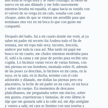
aún tenía la verga dura y se baño conmigo, la metió de
nuevo en mi ano dilatado y me follo suavemente
mientras besaba mi espalda, el agua hacia su sonido con
el vaiven de su verga en mi culo, sonaba con cada
choque, antes de que se viniera me arrodille para que
terminara otra vez en mi boca lo que con gusto me
compartió.
Después del baño, fui a mi cuarto donde me vesti, al ya
saber mi padre mi secreto fui Andrea todo el fin de
semana, use mi ropa más sexy, tacones, lencería,
anduve por toda la casa así. Mas tarde mi papá me
busco en mi cuarto, me chuleo mientras modelaba para
él, subí a la cama y me puse de perrito para recibir otra
cogida. Lo hicimos varias veces de varias formas, con
mis piernas en sus hombros, montada sobre él, además
de las poses ya descritas, lo hicimos en mi cama, en la
suya, en la sala, en la ducha, termine con el culo
adolorido y dilatado, me dolían las piernas pero era
placentero, la leche de mi padre en mi culo, en mi boca
y sobre mi cuerpo. En momentos de descanso
platicábamos, me preguntaba sobre mis inicios, sobre
mis gustos, experiencias y fantasías, de esto último le
dije que me gustaría salir a la calle así, me dijo arréglate
y vamos a salir, mi cara se ilumino con una sonrisa y