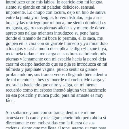
introduzco entre mis labios, lo acaricio con mi lengua,
siento su glande en mi paladar, delicioso, sensual,
imponente. Lo chupo con locura, dejo un hilo de saliva
entre la punta y mi lengua, lo veo disfrutar, bajo a sus
bolas y las restriego por mi boca, me siento dominada y
me gusta, agarro sus piernas atleticas y muero de deseo,
apreto sus nalgas mientras intruduzco su pene hasta
donde el tamaño de mi boca lo permita, el lo saca, me
golpea en la cara con su garrote húmedo y yo mirandolo
a los ojos y casi a modo de suplica le digo «hazme tuya,
metemela toda» el me carga en sus brazos abriendo mis
piernas y lentamente con mi espalda hacia la pared deja
caer mi cuerpo haciendo que su pija se introduzca en mi
húmeda y palpinate vagina, puedo sentir su glande
profanandome, sus tronco venoso llegando bien adentro
de mi mientras el besa y muerde mi cuello. Me carga y
me suelta haciendo que entre y salga, en mi mente
recuerdo como mi esposo intentó alguna vez hacérmelo
en esa posición y nunca pudo, para mi amante es muy
fácil.
Sin soltarme y aun con su tranca dentro de mi me
acuesta en la cama y me sigue penetrando pero ahora sí
directamente con embestidas con la fuerza de sus
caderas, siento que me llega al tope, agarro su cara para