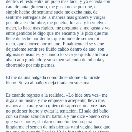
dentro, el resto entra un poco más fácil, y yo echada con
cara de puta gimiendo, me gusta no se por que, el
simple hecho de sentirme sucia me excita más, de
sentirme entregada de la manera mas grosera y vulgar
posible a ese hombre, me penetra, lo saca y lo vuelve a
meter, lo hace mas rápido, me pregunta si me gusta y yo
entre gemidos le digo que me encanta y le pido que me
llene de leche por dentro, que inunde de semen mi
recto, que chorree por mi ano. Finalmente el se viene
dejandome sentir ese fluido calido dentro de ano, son
algunas emisiones, y cuando lo saca yo quedo ahí boca
abajo aun gimiendo y su semen saliendo de mi cola y
chorrendo por mis piernas.
El me da una nalgada como diciendome «lo hiciste
bien». Se va al baño y deja tirada en su cama.
Es cuando regreso a la realidad. «Lo hice otra vez» me
digo a mi misma y me empiezo a arrepentir, llevo mis
manos a la cara y solo quiero desaprecer, una vez más
no pude ser fuerte y evitar la tentación. El sale del baño,
con su mano acaricia mi barbilla y me dice «bueno creo
que ya es hora», sin darme mucho tiempo para
limpiarme el semen de mis piernas y mi vagina hace que