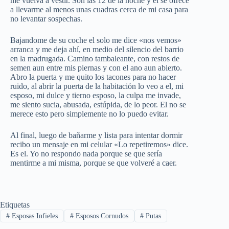
me vuelva a vestir. Son las 12 de la noche y el se ofrece
a llevarme al menos unas cuadras cerca de mi casa para
no levantar sospechas.
Bajandome de su coche el solo me dice «nos vemos»
arranca y me deja ahí, en medio del silencio del barrio
en la madrugada. Camino tambaleante, con restos de
semen aun entre mis piernas y con el ano aun abierto.
Abro la puerta y me quito los tacones para no hacer
ruido, al abrir la puerta de la habitación lo veo a el, mi
esposo, mi dulce y tierno esposo, la culpa me invade,
me siento sucia, abusada, estúpida, de lo peor. El no se
merece esto pero simplemente no lo puedo evitar.
Al final, luego de bañarme y lista para intentar dormir
recibo un mensaje en mi celular «Lo repetiremos» dice.
Es el. Yo no respondo nada porque se que sería
mentirme a mi misma, porque se que volveré a caer.
Etiquetas
#
Esposas Infieles
#
Esposos Cornudos
#
Putas