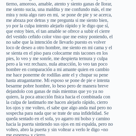
tierno, amoroso, amable, atento y siento ganas de llorar,
me siento sucia, una maldita y me confundo más, el me
mira y nota algo raro en mi, se pone de pie y se acerca,
me abraza por detras y me pregunta si me siento bien,
yo por la culpa intento alejarlo rápido y le digo que sí,
que estoy bien, el tan amable se ofrece a subir el cierre
del vestido ceñido color vino que me estoy poniendo, el
no sabe que la intención de llevarlo puesto es volver
loco de deseo a otro hombre, me siento en mi cama y el
se sienta en el piso para colocarme mis tacones en los
pies, lo veo y me sonríe, me despierta ternura y culpa
pero a la vez rechazo, nula atracción, lo veo tan poco
hombre en comparación a mi amante quien en cambio
me hace ponerme de rodillas ante el y chupar su pene
hasta atragantarme. Mi esposo se pone de pie e intenta
besarme pobre hombre, lo beso pero de manera breve
dejandolo con ganas de más mientras que yo ya no
quiero, la poca atracción fisica hacia el combinada con
la culpa de lastimarlo me hacen alejarlo rápido, cierro
los ojos y me volteo, el sabe que algo anda mal pero no
sospecha para nada que se trate de una infidelidad. Se
queda sentado en el sofa, yo agarro mi bolso y camino
hacia la puerta sintiendo sus ojos en mi espalda, pero no
volteo, abro la puerta y sin voltear a verlo le digo «no
me esperes» y cierro.