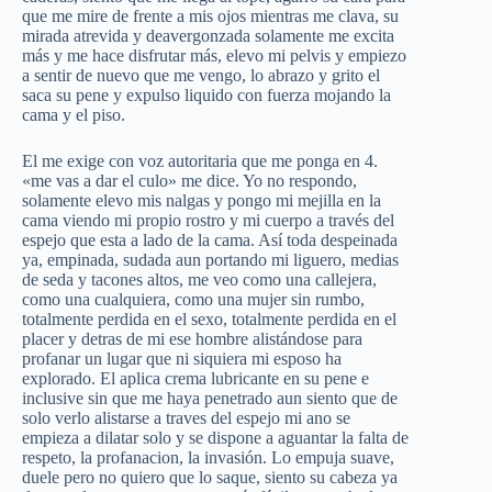
que me mire de frente a mis ojos mientras me clava, su
mirada atrevida y deavergonzada solamente me excita
más y me hace disfrutar más, elevo mi pelvis y empiezo
a sentir de nuevo que me vengo, lo abrazo y grito el
saca su pene y expulso liquido con fuerza mojando la
cama y el piso.
El me exige con voz autoritaria que me ponga en 4.
«me vas a dar el culo» me dice. Yo no respondo,
solamente elevo mis nalgas y pongo mi mejilla en la
cama viendo mi propio rostro y mi cuerpo a través del
espejo que esta a lado de la cama. Así toda despeinada
ya, empinada, sudada aun portando mi liguero, medias
de seda y tacones altos, me veo como una callejera,
como una cualquiera, como una mujer sin rumbo,
totalmente perdida en el sexo, totalmente perdida en el
placer y detras de mi ese hombre alistándose para
profanar un lugar que ni siquiera mi esposo ha
explorado. El aplica crema lubricante en su pene e
inclusive sin que me haya penetrado aun siento que de
solo verlo alistarse a traves del espejo mi ano se
empieza a dilatar solo y se dispone a aguantar la falta de
respeto, la profanacion, la invasión. Lo empuja suave,
duele pero no quiero que lo saque, siento su cabeza ya