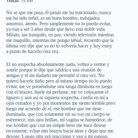
Visitas:
19,490
No se que me pasa, él jamás me ha traicionado, nunca
me ha sido infiel, es un buen hombre, trabajador,
amoroso, atento. Pero simplemente no lo puedo evitar,
ya van a ser 3 años desde que llevo esta doble vida.
Míralo, tan tranquilo, en paz, viendo televisión mientras
me maquillo, mientras me pongo labial, recuerdo que la
última vez dije que ya no lo volvería hacer y hoy estoy
a punto de hacerlo otra vez.
El no sospecha absolutamente nada, voltea a verme y
sonríe porque le dije que saldría a una reunión de
amigas y el sin dudarlo me permitió ir otra vez. No
quiero hacerle daño pero al mismo tiempo no lo puedo
evitar, me ve poniéndome una tanga diminuta en juego
con el brazier, huele mi perfume, me ve colocarme el
liguero y aun así ni siquiera sospecha, confía en mi a
ojos cerrados y yo por momentos me siento terrible pero
luego me acuerdo de el, ese hombre que me tiene
dominada, que con solamente oir su voz mi cuerpo se
estremece, mis ojos brillan, mi vagina se humedece, de
ese hombre que con un simple beso me hace desear
recostarme, echar mis brazos hacia atras y dejar que me
devore. Luego otra vez reacciono y veo a mi esposo,