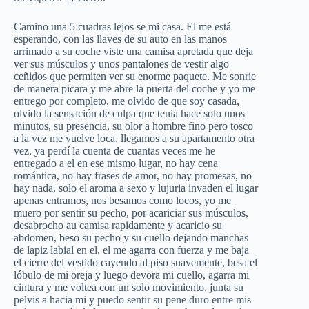
Camino una 5 cuadras lejos se mi casa. El me está
esperando, con las llaves de su auto en las manos
arrimado a su coche viste una camisa apretada que deja
ver sus músculos y unos pantalones de vestir algo
ceñidos que permiten ver su enorme paquete. Me sonrie
de manera picara y me abre la puerta del coche y yo me
entrego por completo, me olvido de que soy casada,
olvido la sensación de culpa que tenia hace solo unos
minutos, su presencia, su olor a hombre fino pero tosco
a la vez me vuelve loca, llegamos a su apartamento otra
vez, ya perdí la cuenta de cuantas veces me he
entregado a el en ese mismo lugar, no hay cena
romántica, no hay frases de amor, no hay promesas, no
hay nada, solo el aroma a sexo y lujuria invaden el lugar
apenas entramos, nos besamos como locos, yo me
muero por sentir su pecho, por acariciar sus músculos,
desabrocho au camisa rapidamente y acaricio su
abdomen, beso su pecho y su cuello dejando manchas
de lapiz labial en el, el me agarra con fuerza y me baja
el cierre del vestido cayendo al piso suavemente, besa el
lóbulo de mi oreja y luego devora mi cuello, agarra mi
cintura y me voltea con un solo movimiento, junta su
pelvis a hacia mi y puedo sentir su pene duro entre mis