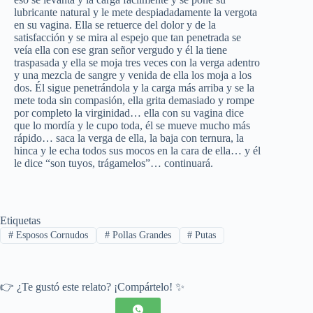
lubricante natural y le mete despiadadamente la vergota
en su vagina. Ella se retuerce del dolor y de la
satisfacción y se mira al espejo que tan penetrada se
veía ella con ese gran señor vergudo y él la tiene
traspasada y ella se moja tres veces con la verga adentro
y una mezcla de sangre y venida de ella los moja a los
dos. Él sigue penetrándola y la carga más arriba y se la
mete toda sin compasión, ella grita demasiado y rompe
por completo la virginidad… ella con su vagina dice
que lo mordía y le cupo toda, él se mueve mucho más
rápido… saca la verga de ella, la baja con ternura, la
hinca y le echa todos sus mocos en la cara de ella… y él
le dice “son tuyos, trágamelos”… continuará.
Etiquetas
#
Esposos Cornudos
#
Pollas Grandes
#
Putas
👉 ¿Te gustó este relato? ¡Compártelo! ✨