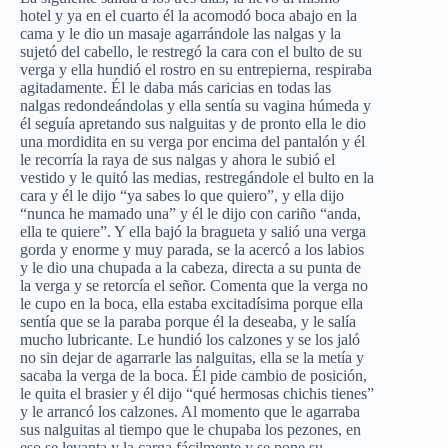
hotel y ya en el cuarto él la acomodó boca abajo en la
cama y le dio un masaje agarrándole las nalgas y la
sujetó del cabello, le restregó la cara con el bulto de su
verga y ella hundió el rostro en su entrepierna, respiraba
agitadamente. Él le daba más caricias en todas las
nalgas redondeándolas y ella sentía su vagina húmeda y
él seguía apretando sus nalguitas y de pronto ella le dio
una mordidita en su verga por encima del pantalón y él
le recorría la raya de sus nalgas y ahora le subió el
vestido y le quitó las medias, restregándole el bulto en la
cara y él le dijo “ya sabes lo que quiero”, y ella dijo
“nunca he mamado una” y él le dijo con cariño “anda,
ella te quiere”. Y ella bajó la bragueta y salió una verga
gorda y enorme y muy parada, se la acercó a los labios
y le dio una chupada a la cabeza, directa a su punta de
la verga y se retorcía el señor. Comenta que la verga no
le cupo en la boca, ella estaba excitadísima porque ella
sentía que se la paraba porque él la deseaba, y le salía
mucho lubricante. Le hundió los calzones y se los jaló
no sin dejar de agarrarle las nalguitas, ella se la metía y
sacaba la verga de la boca. Él pide cambio de posición,
le quita el brasier y él dijo “qué hermosas chichis tienes”
y le arrancó los calzones. Al momento que le agarraba
sus nalguitas al tiempo que le chupaba los pezones, en
eso se levanta y la carga fácilmente y se pone su