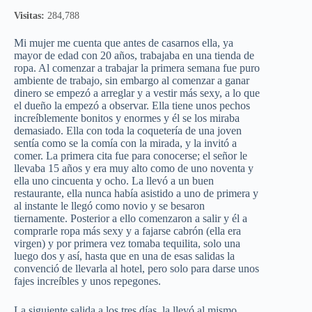
Visitas:
284,788
Mi mujer me cuenta que antes de casarnos ella, ya
mayor de edad con 20 años, trabajaba en una tienda de
ropa. Al comenzar a trabajar la primera semana fue puro
ambiente de trabajo, sin embargo al comenzar a ganar
dinero se empezó a arreglar y a vestir más sexy, a lo que
el dueño la empezó a observar. Ella tiene unos pechos
increíblemente bonitos y enormes y él se los miraba
demasiado. Ella con toda la coquetería de una joven
sentía como se la comía con la mirada, y la invitó a
comer. La primera cita fue para conocerse; el señor le
llevaba 15 años y era muy alto como de uno noventa y
ella uno cincuenta y ocho. La llevó a un buen
restaurante, ella nunca había asistido a uno de primera y
al instante le llegó como novio y se besaron
tiernamente. Posterior a ello comenzaron a salir y él a
comprarle ropa más sexy y a fajarse cabrón (ella era
virgen) y por primera vez tomaba tequilita, solo una
luego dos y así, hasta que en una de esas salidas la
convenció de llevarla al hotel, pero solo para darse unos
fajes increíbles y unos repegones.
La siguiente salida a los tres días, la llevó al mismo