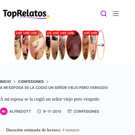
Saltar
al
contenido
INICIO
CONFESIONES
A MI ESPOSA SE LA COGIÓ UN SEÑOR VIEJO PERO VERGUDO
A mi esposa se la cogió un señor viejo pero vergudo
ALFREDOTT
9-11-2015
CONFESIONES
Duración estimada de lectura:
4 minutos