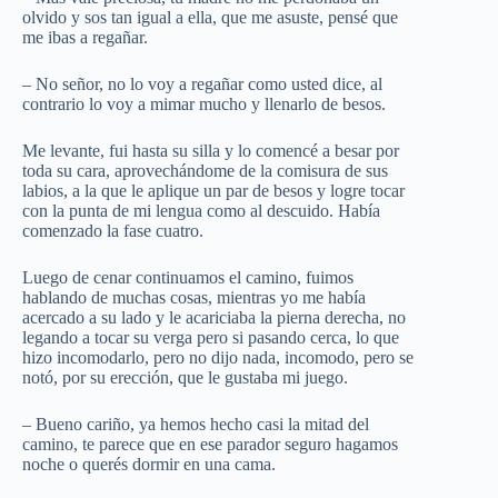
olvido y sos tan igual a ella, que me asuste, pensé que
me ibas a regañar.
– No señor, no lo voy a regañar como usted dice, al
contrario lo voy a mimar mucho y llenarlo de besos.
Me levante, fui hasta su silla y lo comencé a besar por
toda su cara, aprovechándome de la comisura de sus
labios, a la que le aplique un par de besos y logre tocar
con la punta de mi lengua como al descuido. Había
comenzado la fase cuatro.
Luego de cenar continuamos el camino, fuimos
hablando de muchas cosas, mientras yo me había
acercado a su lado y le acariciaba la pierna derecha, no
legando a tocar su verga pero si pasando cerca, lo que
hizo incomodarlo, pero no dijo nada, incomodo, pero se
notó, por su erección, que le gustaba mi juego.
– Bueno cariño, ya hemos hecho casi la mitad del
camino, te parece que en ese parador seguro hagamos
noche o querés dormir en una cama.