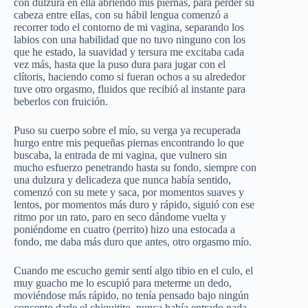
con dulzura en ella abriendo mis piernas, para perder su
cabeza entre ellas, con su hábil lengua comenzó a
recorrer todo el contorno de mi vagina, separando los
labios con una habilidad que no tuvo ninguno con los
que he estado, la suavidad y tersura me excitaba cada
vez más, hasta que la puso dura para jugar con el
clítoris, haciendo como si fueran ochos a su alrededor
tuve otro orgasmo, fluidos que recibió al instante para
beberlos con fruición.
Puso su cuerpo sobre el mío, su verga ya recuperada
hurgo entre mis pequeñas piernas encontrando lo que
buscaba, la entrada de mi vagina, que vulnero sin
mucho esfuerzo penetrando hasta su fondo, siempre con
una dulzura y delicadeza que nunca había sentido,
comenzó con su mete y saca, por momentos suaves y
lentos, por momentos más duro y rápido, siguió con ese
ritmo por un rato, paro en seco dándome vuelta y
poniéndome en cuatro (perrito) hizo una estocada a
fondo, me daba más duro que antes, otro orgasmo mío.
Cuando me escucho gemir sentí algo tibio en el culo, el
muy guacho me lo escupió para meterme un dedo,
moviéndose más rápido, no tenía pensado bajo ningún
concepto darle el chiquitito, nunca había entrado nada