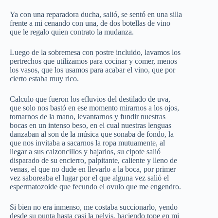
Ya con una reparadora ducha, salió, se sentó en una silla
frente a mi cenando con una, de dos botellas de vino
que le regalo quien contrato la mudanza.
Luego de la sobremesa con postre incluido, lavamos los
pertrechos que utilizamos para cocinar y comer, menos
los vasos, que los usamos para acabar el vino, que por
cierto estaba muy rico.
Calculo que fueron los efluvios del destilado de uva,
que solo nos bastó en ese momento mirarnos a los ojos,
tomarnos de la mano, levantarnos y fundir nuestras
bocas en un intenso beso, en el cual nuestras lenguas
danzaban al son de la música que sonaba de fondo, la
que nos invitaba a sacarnos la ropa mutuamente, al
llegar a sus calzoncillos y bajarlos, su cipote salió
disparado de su encierro, palpitante, caliente y lleno de
venas, el que no dude en llevarlo a la boca, por primer
vez saboreaba el lugar por el que alguna vez salió el
espermatozoide que fecundo el ovulo que me engendro.
Si bien no era inmenso, me costaba succionarlo, yendo
desde su punta hasta casi la pelvis, haciendo tope en mi