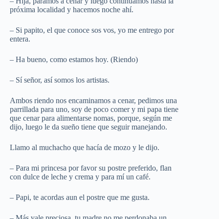
– Hija, paramos a cenar y luego continuamos hasta la
próxima localidad y hacemos noche ahí.
– Si papito, el que conoce sos vos, yo me entrego por
entera.
– Ha bueno, como estamos hoy. (Riendo)
– Sí señor, así somos los artistas.
Ambos riendo nos encaminamos a cenar, pedimos una
parrillada para uno, soy de poco comer y mi papa tiene
que cenar para alimentarse nomas, porque, según me
dijo, luego le da sueño tiene que seguir manejando.
Llamo al muchacho que hacía de mozo y le dijo.
– Para mi princesa por favor su postre preferido, flan
con dulce de leche y crema y para mí un café.
– Papi, te acordas aun el postre que me gusta.
– Más vale preciosa, tu madre no me perdonaba un