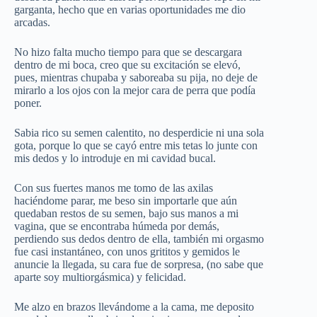
garganta, hecho que en varias oportunidades me dio
arcadas.
No hizo falta mucho tiempo para que se descargara
dentro de mi boca, creo que su excitación se elevó,
pues, mientras chupaba y saboreaba su pija, no deje de
mirarlo a los ojos con la mejor cara de perra que podía
poner.
Sabia rico su semen calentito, no desperdicie ni una sola
gota, porque lo que se cayó entre mis tetas lo junte con
mis dedos y lo introduje en mi cavidad bucal.
Con sus fuertes manos me tomo de las axilas
haciéndome parar, me beso sin importarle que aún
quedaban restos de su semen, bajo sus manos a mi
vagina, que se encontraba húmeda por demás,
perdiendo sus dedos dentro de ella, también mi orgasmo
fue casi instantáneo, con unos grititos y gemidos le
anuncie la llegada, su cara fue de sorpresa, (no sabe que
aparte soy multiorgásmica) y felicidad.
Me alzo en brazos llevándome a la cama, me deposito