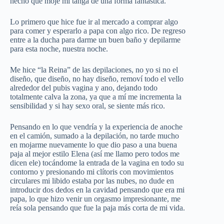
hecho que moje mi tanga de una forma fantástica.
Lo primero que hice fue ir al mercado a comprar algo
para comer y esperarlo a papa con algo rico. De regreso
entre a la ducha para darme un buen baño y depilarme
para esta noche, nuestra noche.
Me hice “la Reina” de las depilaciones, no yo si no el
diseño, que diseño, no hay diseño, removí todo el vello
alrededor del pubis vagina y ano, dejando todo
totalmente calva la zona, ya que a mí me incrementa la
sensibilidad y si hay sexo oral, se siente más rico.
Pensando en lo que vendría y la experiencia de anoche
en el camión, sumado a la depilación, no tarde mucho
en mojarme nuevamente lo que dio paso a una buena
paja al mejor estilo Elena (así me llamo pero todos me
dicen ele) tocándome la entrada de la vagina en todo su
contorno y presionando mi clítoris con movimientos
circulares mi libido estaba por las nubes, no dude en
introducir dos dedos en la cavidad pensando que era mi
papa, lo que hizo venir un orgasmo impresionante, me
reía sola pensando que fue la paja más corta de mi vida.