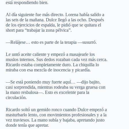
está respondiendo bien.
Al día siguiente fue más directo. Lorena había salido a
las seis de la mañana. Dulce llegó a las ocho. Después
de los ejercicios de espalda, le pidió que se quitara el
short para “trabajar la zona pélvica”.
—Relájese… esto es parte de la terapia —susurró.
Le untó aceite caliente y empezó a masajearle los
muslos internos. Sus dedos rozaban cada vez más cerca.
Ricardo estaba completamente duro. La chiquilla lo
miraba con esa mezcla de inocencia y picardía.
—Se está poniendo muy fuerte aquí… —dijo bajito,
casi sorprendida, mientras rodeaba su verga gruesa con
la mano resbalosa—. Esto es excelente para la
circulación.
Ricardo soltó un gemido ronco cuando Dulce empezó a
masturbarlo lento, con movimientos profesionales y a la
vez traviesos. La mano subía y bajaba, apretando justo
donde tenía que apretar.