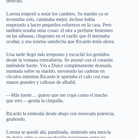
derecho.
Lorena empezó a notar los cambios. Su marido ya se
levantaba solo, caminaba mejor, incluso había
empezado a hacer pequeños esfuerzos en la casa. Pero
también notaba otras cosas: el olor a perfume femenino
en las sábanas, chupones en el cuello que él intentaba
ocultar, y esa sonrisa satisfecha que Ricardo tenía ahora.
Una tarde llegó más temprano y escuchó los gemidos
desde la ventana entreabierta. Se asomó con el corazón
latiéndole fuerte. Vio a Dulce completamente desnuda,
montada sobre su marido, moviendo las caderas en
círculos mientras Ricardo le apretaba el culo con esas
manos grandes y callosas de albañil.
—Más fuerte… quiero que me cojas como el macho
que eres —gemía la chiquilla.
Ricardo la embestía desde abajo con renovada potencia,
gruñendo.
Lorena se quedó ahí, paralizada, sintiendo una mezcla
de dolor, rabia y una excitación traicionera entre las