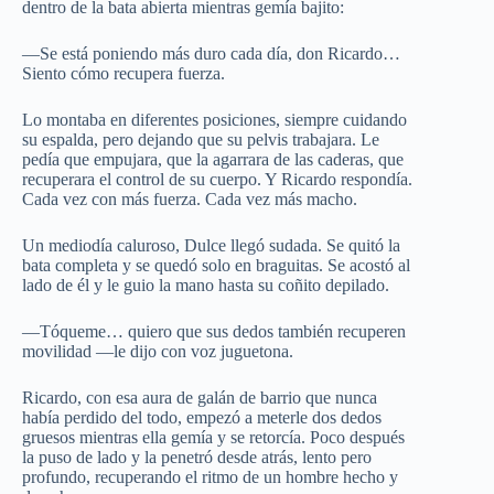
dentro de la bata abierta mientras gemía bajito:
—Se está poniendo más duro cada día, don Ricardo…
Siento cómo recupera fuerza.
Lo montaba en diferentes posiciones, siempre cuidando
su espalda, pero dejando que su pelvis trabajara. Le
pedía que empujara, que la agarrara de las caderas, que
recuperara el control de su cuerpo. Y Ricardo respondía.
Cada vez con más fuerza. Cada vez más macho.
Un mediodía caluroso, Dulce llegó sudada. Se quitó la
bata completa y se quedó solo en braguitas. Se acostó al
lado de él y le guio la mano hasta su coñito depilado.
—Tóqueme… quiero que sus dedos también recuperen
movilidad —le dijo con voz juguetona.
Ricardo, con esa aura de galán de barrio que nunca
había perdido del todo, empezó a meterle dos dedos
gruesos mientras ella gemía y se retorcía. Poco después
la puso de lado y la penetró desde atrás, lento pero
profundo, recuperando el ritmo de un hombre hecho y