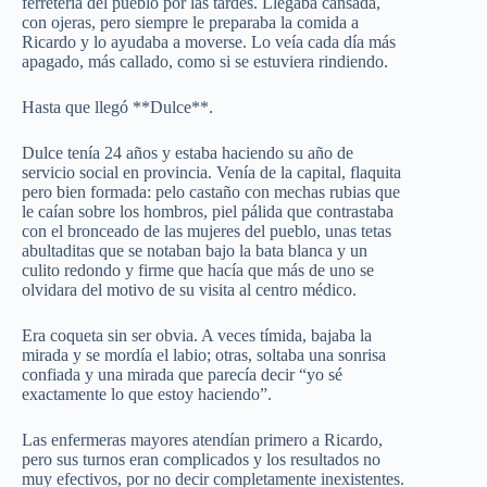
ferretería del pueblo por las tardes. Llegaba cansada,
con ojeras, pero siempre le preparaba la comida a
Ricardo y lo ayudaba a moverse. Lo veía cada día más
apagado, más callado, como si se estuviera rindiendo.
Hasta que llegó **Dulce**.
Dulce tenía 24 años y estaba haciendo su año de
servicio social en provincia. Venía de la capital, flaquita
pero bien formada: pelo castaño con mechas rubias que
le caían sobre los hombros, piel pálida que contrastaba
con el bronceado de las mujeres del pueblo, unas tetas
abultaditas que se notaban bajo la bata blanca y un
culito redondo y firme que hacía que más de uno se
olvidara del motivo de su visita al centro médico.
Era coqueta sin ser obvia. A veces tímida, bajaba la
mirada y se mordía el labio; otras, soltaba una sonrisa
confiada y una mirada que parecía decir “yo sé
exactamente lo que estoy haciendo”.
Las enfermeras mayores atendían primero a Ricardo,
pero sus turnos eran complicados y los resultados no
muy efectivos, por no decir completamente inexistentes.