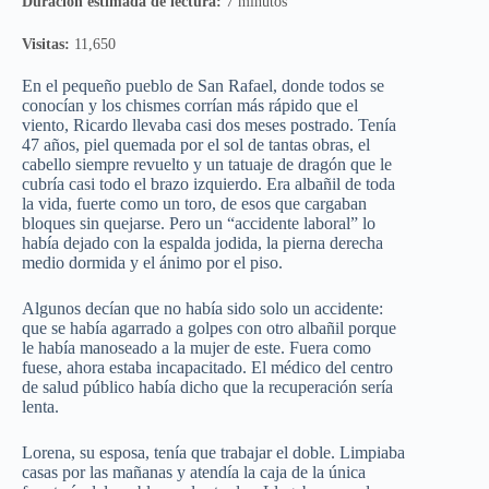
Duración estimada de lectura:
7 minutos
Visitas:
11,650
En el pequeño pueblo de San Rafael, donde todos se
conocían y los chismes corrían más rápido que el
viento, Ricardo llevaba casi dos meses postrado. Tenía
47 años, piel quemada por el sol de tantas obras, el
cabello siempre revuelto y un tatuaje de dragón que le
cubría casi todo el brazo izquierdo. Era albañil de toda
la vida, fuerte como un toro, de esos que cargaban
bloques sin quejarse. Pero un “accidente laboral” lo
había dejado con la espalda jodida, la pierna derecha
medio dormida y el ánimo por el piso.
Algunos decían que no había sido solo un accidente:
que se había agarrado a golpes con otro albañil porque
le había manoseado a la mujer de este. Fuera como
fuese, ahora estaba incapacitado. El médico del centro
de salud público había dicho que la recuperación sería
lenta.
Lorena, su esposa, tenía que trabajar el doble. Limpiaba
casas por las mañanas y atendía la caja de la única