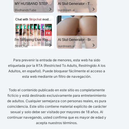
MY HUSBAND STEPSON MISTAKENLY GIVES ME IN THE ASS
AI Slut Generator - Turn Your Fantasies into Reality
RedhandsTube
ourdream.ai
I'm Stripping Live Right Now
AI Slut Generator - Bring your Fantasies to life 🔥
StripChat
ourdream.ai
Para prevenir la entrada de menores, esta web ha sido
etiquetada por la RTA (Restricted To Adults, Restringido A los
Adultos, en español). Puede bloquear fácilmente el acceso a
esta web mediante un filtro de navegación.
Todo el contenido publicado en este sitio es completamente
ficticio y está destinado exclusivamente para entretenimiento
de adultos. Cualquier semejanza con personas reales, es pura
coincidencia. Este sitio contiene material explícito de carácter
sexual y solo debe ser visitado por mayores de 18 años. Al
continuar navegando, usted confirma que es mayor de edad y
acepta nuestros términos.