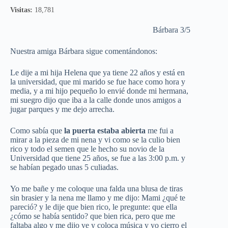
Visitas:
18,781
Bárbara 3/5
Nuestra amiga Bárbara sigue comentándonos:
Le dije a mi hija Helena que ya tiene 22 años y está en
la universidad, que mi marido se fue hace como hora y
media, y a mi hijo pequeño lo envié donde mi hermana,
mi suegro dijo que iba a la calle donde unos amigos a
jugar parques y me dejo arrecha.
Como sabía que
la puerta estaba abierta
me fui a
mirar a la pieza de mi nena y vi como se la culio bien
rico y todo el semen que le hecho su novio de la
Universidad que tiene 25 años, se fue a las 3:00 p.m. y
se habían pegado unas 5 culiadas.
Yo me bañe y me coloque una falda una blusa de tiras
sin brasier y la nena me llamo y me dijo: Mami ¿qué te
pareció? y le dije que bien rico, le pregunte: que ella
¿cómo se había sentido? que bien rica, pero que me
faltaba algo y me dijo ve y coloca música y yo cierro el