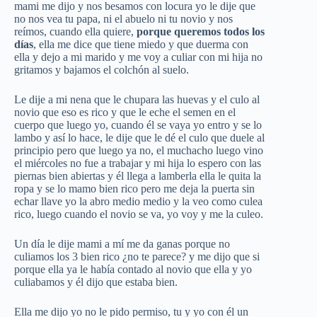
mami me dijo y nos besamos con locura yo le dije que
no nos vea tu papa, ni el abuelo ni tu novio y nos
reímos, cuando ella quiere,
porque queremos todos los
días
, ella me dice que tiene miedo y que duerma con
ella y dejo a mi marido y me voy a culiar con mi hija no
gritamos y bajamos el colchón al suelo.
Le dije a mi nena que le chupara las huevas y el culo al
novio que eso es rico y que le eche el semen en el
cuerpo que luego yo, cuando él se vaya yo entro y se lo
lambo y así lo hace, le dije que le dé el culo que duele al
principio pero que luego ya no, el muchacho luego vino
el miércoles no fue a trabajar y mi hija lo espero con las
piernas bien abiertas y él llega a lamberla ella le quita la
ropa y se lo mamo bien rico pero me deja la puerta sin
echar llave yo la abro medio medio y la veo como culea
rico, luego cuando el novio se va, yo voy y me la culeo.
Un día le dije mami a mí me da ganas porque no
culiamos los 3 bien rico ¿no te parece? y me dijo que si
porque ella ya le había contado al novio que ella y yo
culiabamos y él dijo que estaba bien.
Ella me dijo yo no le pido permiso, tu y yo con él un