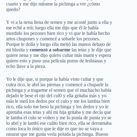
cuarto y me dijo mírame la pichinga a ver ¿cómo
quedo?
Y vi a la nena llena de semen y me acosté junto a ella y
me eché a reír, luego ella me dijo que él le había
mordido los pezones bien rico y vi que le había hecho
artos chupones y comencé a sobarle los pezones.
Porque le dolía y luego ella metió las manos debajo de
mi blusita y
comenzó a sobarme
las tetas y le dije que
quiere nena y me dijo quiero culiar más mami y espera
quiero esto y puso una película porno de lesbianas y
echo llave a la pieza.
Yo le dije que, si porque la había visto culiar y que
culea rico, le abrí las piernas y comencé a chuparle la
pichinga y a tragarme el semen que el muchacho había
dejado le bese el ojo del cul0 y ella gritaba más y yo
más le metí los dedos por el culo y me los lambia bien
rico, ella solo me beso la pichinga y los dedos y yo le
apretaba esas tetas y ahí mi hija gritaba y me decía que
le lamba el culo se volteo y me lo ponía de punta yo se
lo abrí y le lambí ese culito bien rico, ella se derramaba
como loca lo único que le dije es que no se vaya a
rasurar que me gusta verla peluda la pichinga. Bueno