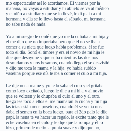
trio espectacular así lo acordamos. El viernes por la
mañana, no vayas a estudiar y tu abuelo se va al médico
y el niño a estudiar y que se lo llevé, le di plata a mi
hermana y ella se lo llevo hasta el sábado, mi hermana
no sabe nada de nada.
Yo a mi suegro le conté que yo me la culiaba a mi hija y
él me dijo que no importaba pero que él no se iba a
comer a su nieta que luego había problemas, él se fue
todo el día. Sonó el timbre y era el novio de mi hija le
dije que desayune y que suba mientras las dos nos
desnudamos y nos besamos, cuando llego él se desvistió
y dijo me toca la mama y la hija, yo había subido
vaselina porque ese día le iba a comer el culo a mi hija.
Le dije nena mame y yo le besaba el culo y el gritaba
como loco excitado, luego le dije a mi hija y al novio
que se volteen y le chupaba el culo al uno y al otro,
luego les toco a ellos el me mamaran la cucha y mi hija
las tetas estábamos poseídos, cuando él se venía nos
daba el semen en la boca luego, para el 2do palo le dije
papi, la nena te va hacer un regalo, la excite tanto que le
eche vaselina en el culo y le dije que la rompa y él lo
hizo, primero le metió la punta suave y dijo que no,