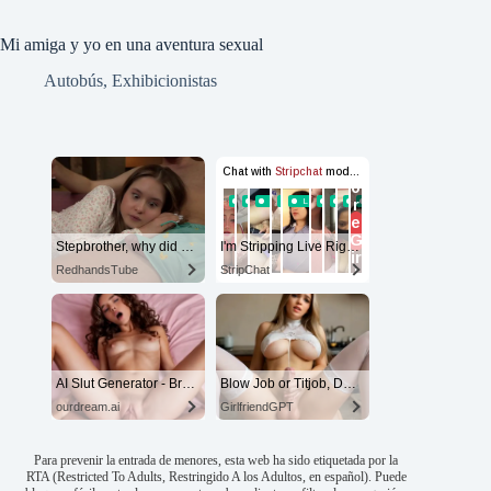
Mi amiga y yo en una aventura sexual
Autobús
,
Exhibicionistas
Stepbrother, why did you show me your dick? Now I want to fuck you with my wet pussy
I'm Stripping Live Right Now
RedhandsTube
StripChat
AI Slut Generator - Bring your Fantasies to life 🔥
Blow Job or Titjob, Deepthroat or Spreading Pussy
ourdream.ai
GirlfriendGPT
Para prevenir la entrada de menores, esta web ha sido etiquetada por la
RTA (Restricted To Adults, Restringido A los Adultos, en español). Puede