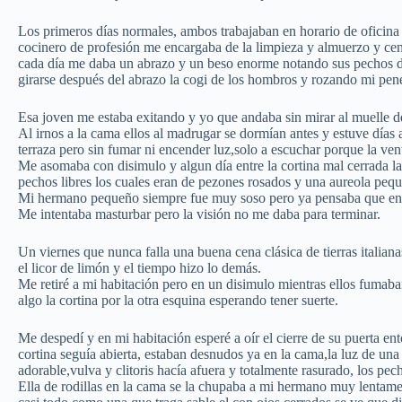
Los primeros días normales, ambos trabajaban en horario de oficina y
cocinero de profesión me encargaba de la limpieza y almuerzo y cen
cada día me daba un abrazo y un beso enorme notando sus pechos 
girarse después del abrazo la cogi de los hombros y rozando mi pene 
Esa joven me estaba exitando y yo que andaba sin mirar al muelle
Al irnos a la cama ellos al madrugar se dormían antes y estuve días a
terraza pero sin fumar ni encender luz,solo a escuchar porque la ven
Me asomaba con disimulo y algun día entre la cortina mal cerrada la
pechos libres los cuales eran de pezones rosados y una aureola peq
Mi hermano pequeño siempre fue muy soso pero ya pensaba que en
Me intentaba masturbar pero la visión no me daba para terminar.
Un viernes que nunca falla una buena cena clásica de tierras italian
el licor de limón y el tiempo hizo lo demás.
Me retiré a mi habitación pero en un disimulo mientras ellos fumaban
algo la cortina por la otra esquina esperando tener suerte.
Me despedí y en mi habitación esperé a oír el cierre de su puerta en
cortina seguía abierta, estaban desnudos ya en la cama,la luz de u
adorable,vulva y clitoris hacía afuera y totalmente rasurado, los p
Ella de rodillas en la cama se la chupaba a mi hermano muy lentame