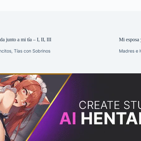
a junto a mi tía – I, II, III
Mi esposa y
ncitos
,
Tías con Sobrinos
Madres e H