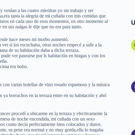
 venían a las cuatro mientras yo sin trabajo y ser
a,era tanta la alegría de mi cuñada con mis comidas que
duros en cada uno de esos momentos, en otro momento al
U
en sus nalgas le dije que no era para tanto.
 desde hace meses mi morbo aumentó.
 ver si los escuchaba, otras noches empecé a salir a la
tana de su habitación daba a dicha terraza.
 pude ver pasearse por ls habitación en bragas y con los
ueña.
cima era bobo.
as con varias botellas de vino rosado espumoso y la música
 ya borrachos en la terraza entre en su habitación y abrí
tonces procedí a ubicarme en la terraza y efectivamente la
na mesa de noche encendida, mi cuñada con un sexo
echos como decía perfectamente bien colocados y duros.
nte, su pene era normal y no muy gorda,ella lo tragaba