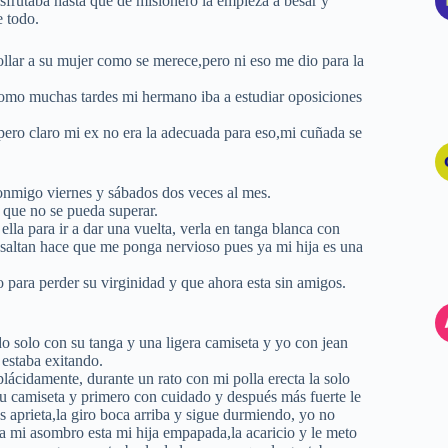
isfrutaba hasta que de misionero la empieza a besar y
e todo.
llar a su mujer como se merece,pero ni eso me dio para la
como muchas tardes mi hermano iba a estudiar oposiciones
ero claro mi ex no era la adecuada para eso,mi cuñada se
onmigo viernes y sábados dos veces al mes.
que no se pueda superar.
la para ir a dar una vuelta, verla en tanga blanca con
esaltan hace que me ponga nervioso pues ya mi hija es una
para perder su virginidad y que ahora esta sin amigos.
o solo con su tanga y una ligera camiseta y yo con jean
estaba exitando.
ácidamente, durante un rato con mi polla erecta la solo
u camiseta y primero con cuidado y después más fuerte le
as aprieta,la giro boca arriba y sigue durmiendo, yo no
a mi asombro esta mi hija empapada,la acaricio y le meto