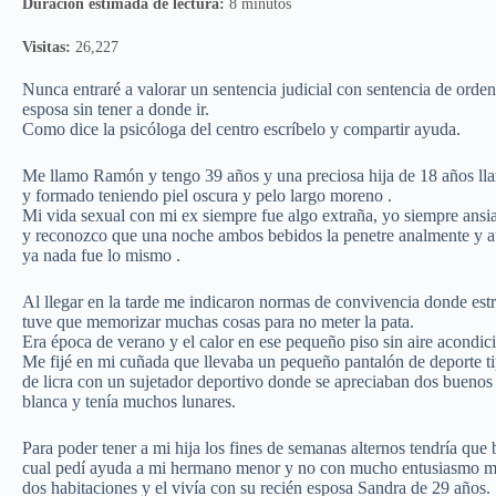
Duración estimada de lectura:
8 minutos
Visitas:
26,227
Nunca entraré a valorar un sentencia judicial con sentencia de orde
esposa sin tener a donde ir.
Como dice la psicóloga del centro escríbelo y compartir ayuda.
Me llamo Ramón y tengo 39 años y una preciosa hija de 18 años lla
y formado teniendo piel oscura y pelo largo moreno .
Mi vida sexual con mi ex siempre fue algo extraña, yo siempre ans
y reconozco que una noche ambos bebidos la penetre analmente y a
ya nada fue lo mismo .
Al llegar en la tarde me indicaron normas de convivencia donde estre
tuve que memorizar muchas cosas para no meter la pata.
Era época de verano y el calor en ese pequeño piso sin aire acondici
Me fijé en mi cuñada que llevaba un pequeño pantalón de deporte ti
de licra con un sujetador deportivo donde se apreciaban dos buenos
blanca y tenía muchos lunares.
Para poder tener a mi hija los fines de semanas alternos tendría que 
cual pedí ayuda a mi hermano menor y no con mucho entusiasmo me 
dos habitaciones y el vivía con su recién esposa Sandra de 29 años.