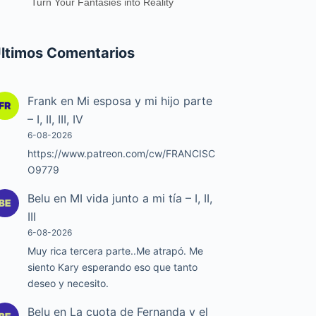
Turn Your Fantasies into Reality
ltimos Comentarios
Frank
en
Mi esposa y mi hijo parte
– I, II, III, IV
6-08-2026
https://www.patreon.com/cw/FRANCISC
O9779
Belu
en
MI vida junto a mi tía – I, II,
III
6-08-2026
Muy rica tercera parte..Me atrapó. Me
siento Kary esperando eso que tanto
deseo y necesito.
Belu
en
La cuota de Fernanda y el