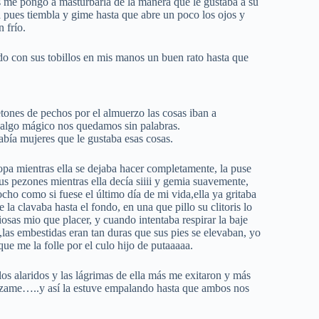
s me pongo a masturbarla de la manera que le gustaba a su
ta pues tiembla y gime hasta que abre un poco los ojos y
 frío.
ndo con sus tobillos en mis manos un buen rato hasta que
tones de pechos por el almuerzo las cosas iban a
algo mágico nos quedamos sin palabras.
ía mujeres que le gustaba esas cosas.
ropa mientras ella se dejaba hacer completamente, la puse
 pezones mientras ella decía siiii y gemia suavemente,
ho como si fuese el último día de mi vida,ella ya gritaba
a clavaba hasta el fondo, en una que pillo su clitoris lo
sas mio que placer, y cuando intentaba respirar la baje
,las embestidas eran tan duras que sus pies se elevaban, yo
ue me la folle por el culo hijo de putaaaaa.
 los alaridos y las lágrimas de ella más me exitaron y más
rozame…..y así la estuve empalando hasta que ambos nos