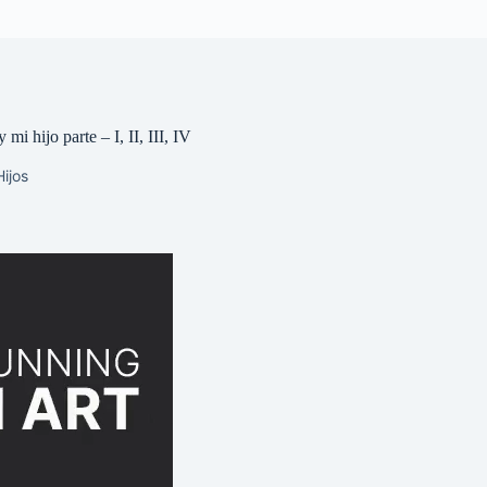
 mi hijo parte – I, II, III, IV
ijos