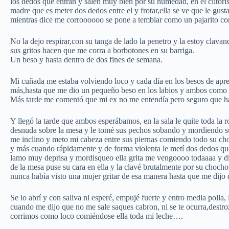
los dedos que entran y salen muy bien por su humedad, en el clitori
madre que es meter dos dedos entre el y frotar,ella se ve que le gus
mientras dice me corroooooo se pone a temblar como un pajarito con
No la dejo respirar,con su tanga de lado la penetro y la estoy clava
sus gritos hacen que me corra a borbotones en su barriga.
Un beso y hasta dentro de dos fines de semana.
Mi cuñada me estaba volviendo loco y cada día en los besos de apre
más,hasta que me dio un pequeño beso en los labios y ambos como 
Más tarde me comentó que mi ex no me entendía pero seguro que hab
Y llegó la tarde que ambos esperábamos, en la sala le quite toda la 
desnuda sobre la mesa y le tomé sus pechos sobando y mordiendo sus
me inclino y meto mi cabeza entre sus piernas comiendo todo su choc
y más cuando rápidamente y de forma violenta le metí dos dedos que l
lamo muy deprisa y mordisqueo ella grita me vengoooo todaaaa y dio
de la mesa puse su cara en ella y la clavé brutalmente por su chocho
nunca había visto una mujer gritar de esa manera hasta que me dijo q
Se lo abrí y con saliva ni esperé, empujé fuerte y entro media polla,
cuando me dijo que no me sale saques cabron, ni se te ocurra,dest
corrimos como loco comiéndose ella toda mi leche….