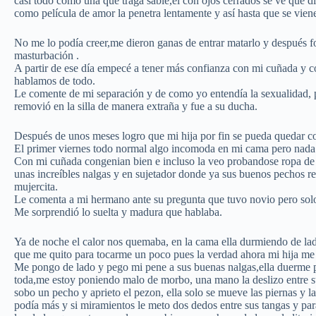
casi todo como una que traga sable,el con ojos cerrados se ve que d
como película de amor la penetra lentamente y así hasta que se vien
No me lo podía creer,me dieron ganas de entrar matarlo y después fo
masturbación .
A partir de ese día empecé a tener más confianza con mi cuñada y 
hablamos de todo.
Le comente de mi separación y de como yo entendía la sexualidad, p
removió en la silla de manera extraña y fue a su ducha.
Después de unos meses logro que mi hija por fin se pueda quedar c
El primer viernes todo normal algo incomoda en mi cama pero nada 
Con mi cuñada congenian bien e incluso la veo probandose ropa de el
unas increíbles nalgas y en sujetador donde ya sus buenos pechos r
mujercita.
Le comenta a mi hermano ante su pregunta que tuvo novio pero solo 
Me sorprendió lo suelta y madura que hablaba.
Ya de noche el calor nos quemaba, en la cama ella durmiendo de lad
que me quito para tocarme un poco pues la verdad ahora mi hija me 
Me pongo de lado y pego mi pene a sus buenas nalgas,ella duerme pl
toda,me estoy poniendo malo de morbo, una mano la deslizo entre s
sobo un pecho y aprieto el pezon, ella solo se mueve las piernas y l
podía más y si miramientos le meto dos dedos entre sus tangas y par