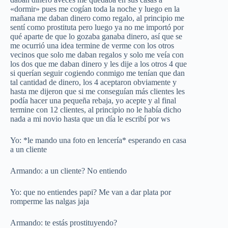
«dormir» pues me cogían toda la noche y luego en la
mañana me daban dinero como regalo, al principio me
sentí como prostituta pero luego ya no me importó por
qué aparte de que lo gozaba ganaba dinero, así que se
me ocurrió una idea termine de verme con los otros
vecinos que solo me daban regalos y solo me veía con
los dos que me daban dinero y les dije a los otros 4 que
si querían seguir cogiendo conmigo me tenían que dan
tal cantidad de dinero, los 4 aceptaron obviamente y
hasta me dijeron que si me conseguían más clientes les
podía hacer una pequeña rebaja, yo acepte y al final
termine con 12 clientes, al principio no le había dicho
nada a mi novio hasta que un día le escribí por ws
Yo: *le mando una foto en lencería* esperando en casa
a un cliente
Armando: a un cliente? No entiendo
Yo: que no entiendes papi? Me van a dar plata por
romperme las nalgas jaja
Armando: te estás prostituyendo?