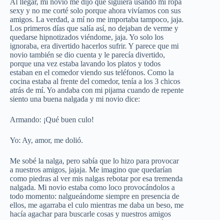
Al llegar, mi novio me dijo que siguiera usando mi ropa
sexy y no me corté solo porque ahora vivíamos con sus
amigos. La verdad, a mí no me importaba tampoco, jaja.
Los primeros días que salía así, no dejaban de verme y
quedarse hipnotizados viéndome, jaja. Yo solo los
ignoraba, era divertido hacerlos sufrir. Y parece que mi
novio también se dio cuenta y le parecía divertido,
porque una vez estaba lavando los platos y todos
estaban en el comedor viendo sus teléfonos. Como la
cocina estaba al frente del comedor, tenía a los 3 chicos
atrás de mí. Yo andaba con mi pijama cuando de repente
siento una buena nalgada y mi novio dice:
Armando: ¡Qué buen culo!
Yo: Ay, amor, me dolió.
Me sobé la nalga, pero sabía que lo hizo para provocar
a nuestros amigos, jajaja. Me imagino que quedarían
como piedras al ver mis nalgas rebotar por esa tremenda
nalgada. Mi novio estaba como loco provocándolos a
todo momento: nalgueándome siempre en presencia de
ellos, me agarraba el culo mientras me daba un beso, me
hacía agachar para buscarle cosas y nuestros amigos