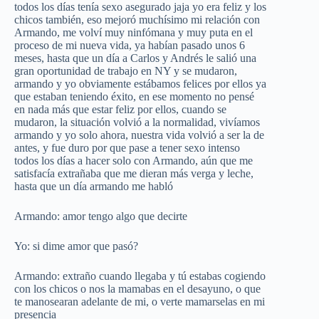
todos los días tenía sexo asegurado jaja yo era feliz y los
chicos también, eso mejoró muchísimo mi relación con
Armando, me volví muy ninfómana y muy puta en el
proceso de mi nueva vida, ya habían pasado unos 6
meses, hasta que un día a Carlos y Andrés le salió una
gran oportunidad de trabajo en NY y se mudaron,
armando y yo obviamente estábamos felices por ellos ya
que estaban teniendo éxito, en ese momento no pensé
en nada más que estar feliz por ellos, cuando se
mudaron, la situación volvió a la normalidad, vivíamos
armando y yo solo ahora, nuestra vida volvió a ser la de
antes, y fue duro por que pase a tener sexo intenso
todos los días a hacer solo con Armando, aún que me
satisfacía extrañaba que me dieran más verga y leche,
hasta que un día armando me habló
Armando: amor tengo algo que decirte
Yo: si dime amor que pasó?
Armando: extraño cuando llegaba y tú estabas cogiendo
con los chicos o nos la mamabas en el desayuno, o que
te manosearan adelante de mi, o verte mamarselas en mi
presencia