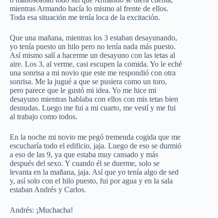
mientras Armando hacía lo mismo al frente de ellos.
Toda esa situación me tenía loca de la excitación.
Que una mañana, mientras los 3 estaban desayunando,
yo tenía puesto un hilo pero no tenía nada más puesto.
Así mismo salí a hacerme un desayuno con las tetas al
aire. Los 3, al verme, casi escupen la comida. Yo le eché
una sonrisa a mi novio que este me respondió con otra
sonrisa. Me la jugué a que se pusiera como un toro,
pero parece que le gustó mi idea. Yo me hice mi
desayuno mientras hablaba con ellos con mis tetas bien
desnudas. Luego me fui a mi cuarto, me vestí y me fui
al trabajo como todos.
En la noche mi novio me pegó tremenda cogida que me
escucharía todo el edificio, jaja. Luego de eso se durmió
a eso de las 9, ya que estaba muy cansado y más
después del sexo. Y cuando él se duerme, solo se
levanta en la mañana, jaja. Así que yo tenía algo de sed
y, así solo con el hilo puesto, fui por agua y en la sala
estaban Andrés y Carlos.
Andrés: ¡Muchacha!