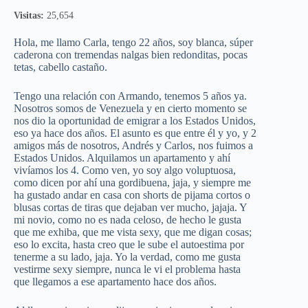
Visitas:
25,654
Hola, me llamo Carla, tengo 22 años, soy blanca, súper
caderona con tremendas nalgas bien redonditas, pocas
tetas, cabello castaño.
Tengo una relación con Armando, tenemos 5 años ya.
Nosotros somos de Venezuela y en cierto momento se
nos dio la oportunidad de emigrar a los Estados Unidos,
eso ya hace dos años. El asunto es que entre él y yo, y 2
amigos más de nosotros, Andrés y Carlos, nos fuimos a
Estados Unidos. Alquilamos un apartamento y ahí
vivíamos los 4. Como ven, yo soy algo voluptuosa,
como dicen por ahí una gordibuena, jaja, y siempre me
ha gustado andar en casa con shorts de pijama cortos o
blusas cortas de tiras que dejaban ver mucho, jajaja. Y
mi novio, como no es nada celoso, de hecho le gusta
que me exhiba, que me vista sexy, que me digan cosas;
eso lo excita, hasta creo que le sube el autoestima por
tenerme a su lado, jaja. Yo la verdad, como me gusta
vestirme sexy siempre, nunca le vi el problema hasta
que llegamos a ese apartamento hace dos años.