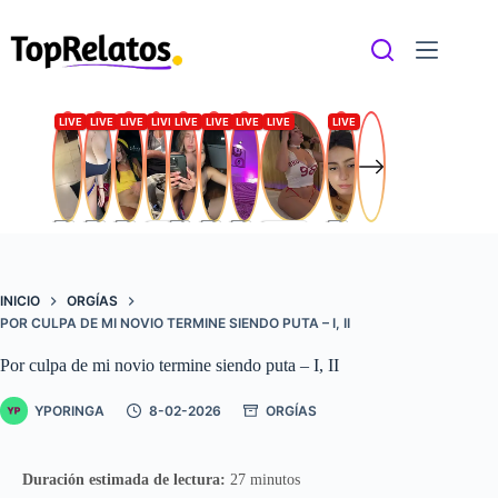
Saltar
al
contenido
INICIO
ORGÍAS
POR CULPA DE MI NOVIO TERMINE SIENDO PUTA – I, II
Por culpa de mi novio termine siendo puta – I, II
YPORINGA
8-02-2026
ORGÍAS
Duración estimada de lectura:
27 minutos