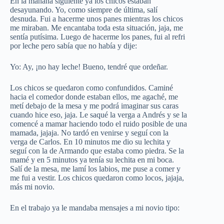
En la mañana siguiente ya los chicos estaban
desayunando. Yo, como siempre de última, salí
desnuda. Fui a hacerme unos panes mientras los chicos
me miraban. Me encantaba toda esta situación, jaja, me
sentía putísima. Luego de hacerme los panes, fui al refri
por leche pero sabía que no había y dije:
Yo: Ay, ¡no hay leche! Bueno, tendré que ordeñar.
Los chicos se quedaron como confundidos. Caminé
hacia el comedor donde estaban ellos, me agaché, me
metí debajo de la mesa y me podrá imaginar sus caras
cuando hice eso, jaja. Le saqué la verga a Andrés y se la
comencé a mamar haciendo todo el ruido posible de una
mamada, jajaja. No tardó en venirse y seguí con la
verga de Carlos. En 10 minutos me dio su lechita y
seguí con la de Armando que estaba como piedra. Se la
mamé y en 5 minutos ya tenía su lechita en mi boca.
Salí de la mesa, me lamí los labios, me puse a comer y
me fui a vestir. Los chicos quedaron como locos, jajaja,
más mi novio.
En el trabajo ya le mandaba mensajes a mi novio tipo: