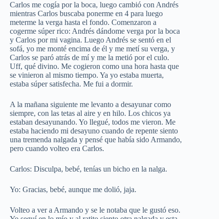
Carlos me cogía por la boca, luego cambió con Andrés
mientras Carlos buscaba ponerme en 4 para luego
meterme la verga hasta el fondo. Comenzaron a
cogerme súper rico: Andrés dándome verga por la boca
y Carlos por mi vagina. Luego Andrés se sentó en el
sofá, yo me monté encima de él y me metí su verga, y
Carlos se paró atrás de mí y me la metió por el culo.
Uff, qué divino. Me cogieron como una hora hasta que
se vinieron al mismo tiempo. Ya yo estaba muerta,
estaba súper satisfecha. Me fui a dormir.
A la mañana siguiente me levanto a desayunar como
siempre, con las tetas al aire y en hilo. Los chicos ya
estaban desayunando. Yo llegué, todos me vieron. Me
estaba haciendo mi desayuno cuando de repente siento
una tremenda nalgada y pensé que había sido Armando,
pero cuando volteo era Carlos.
Carlos: Disculpa, bebé, tenías un bicho en la nalga.
Yo: Gracias, bebé, aunque me dolió, jaja.
Volteo a ver a Armando y se le notaba que le gustó eso.
Yo seguí en lo mío y al ratito siento otra nalgada y esta