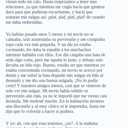
vieran todo mi culo. Hasta empezamos a tener más
relaciones, ya que mientras me cogía hacía que gimiera
duro para que pudieran escucharme, y hacía que
sonaran mis nalgas así: ¡plaf, plaf, plaf, plaf! de cuando
me daba embestidas.
Ya habían pasado unos 5 meses y mi novio no se
calmaba, solo aumentaba su perversión y me compraba
ropa cada vez más pequeña. Y un día yo estaba
cocinando, les daba la espalda a los muchachos
mientras hablaba con ellos. Ese día cargaba una bata de
seda algo corta, pero me tapaba lo justo, y debajo solo
llevaba un hilo rojo. Bueno, resulta ser que mientras yo
estaba concentrada cocinando, mi novio se acercó por
detrás y me subió la bata dejando mis nalgas en hilo al
desnudo y me dio una buena nalgada. ¡No lo podía
creer! Y nuestros amigos menos, casi que se vinieron de
solo ver mis nalgas. Mi novio había subido su
perversión aún más, ya no le importó que me vieran casi
desnuda. Me molesté mucho. En la habitación tuvimos
una discusión y al muy cínico ni le importaba, hasta me
dijo que lo volvería a hacer si pudiera.
Y yo: ah, con que esas tenemos, ¿no?. A la mañana