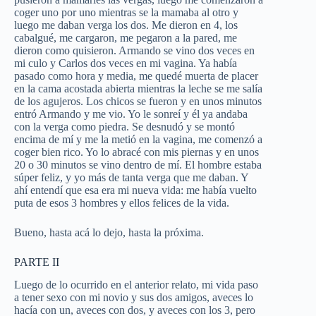
coger uno por uno mientras se la mamaba al otro y
luego me daban verga los dos. Me dieron en 4, los
cabalgué, me cargaron, me pegaron a la pared, me
dieron como quisieron. Armando se vino dos veces en
mi culo y Carlos dos veces en mi vagina. Ya había
pasado como hora y media, me quedé muerta de placer
en la cama acostada abierta mientras la leche se me salía
de los agujeros. Los chicos se fueron y en unos minutos
entró Armando y me vio. Yo le sonreí y él ya andaba
con la verga como piedra. Se desnudó y se montó
encima de mí y me la metió en la vagina, me comenzó a
coger bien rico. Yo lo abracé con mis piernas y en unos
20 o 30 minutos se vino dentro de mí. El hombre estaba
súper feliz, y yo más de tanta verga que me daban. Y
ahí entendí que esa era mi nueva vida: me había vuelto
puta de esos 3 hombres y ellos felices de la vida.
Bueno, hasta acá lo dejo, hasta la próxima.
PARTE II
Luego de lo ocurrido en el anterior relato, mi vida paso
a tener sexo con mi novio y sus dos amigos, aveces lo
hacía con un, aveces con dos, y aveces con los 3, pero