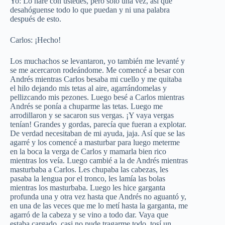
Yo: Lo haré con ustedes, pero solo una vez, así que
desahóguense todo lo que puedan y ni una palabra
después de esto.
Carlos: ¡Hecho!
Los muchachos se levantaron, yo también me levanté y
se me acercaron rodeándome. Me comencé a besar con
Andrés mientras Carlos besaba mi cuello y me quitaba
el hilo dejando mis tetas al aire, agarrándomelas y
pellizcando mis pezones. Luego besé a Carlos mientras
Andrés se ponía a chuparme las tetas. Luego me
arrodillaron y se sacaron sus vergas. ¡Y vaya vergas
tenían! Grandes y gordas, parecía que fueran a explotar.
De verdad necesitaban de mi ayuda, jaja. Así que se las
agarré y los comencé a masturbar para luego meterme
en la boca la verga de Carlos y mamarla bien rico
mientras los veía. Luego cambié a la de Andrés mientras
masturbaba a Carlos. Les chupaba las cabezas, les
pasaba la lengua por el tronco, les lamía las bolas
mientras los masturbaba. Luego les hice garganta
profunda una y otra vez hasta que Andrés no aguantó y,
en una de las veces que me lo metí hasta la garganta, me
agarró de la cabeza y se vino a todo dar. Vaya que
estaba cargado, casi no pude tragarme todo, tosí un