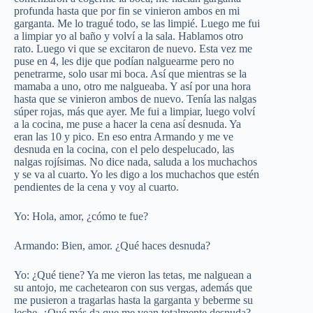
profunda hasta que por fin se vinieron ambos en mi
garganta. Me lo tragué todo, se las limpié. Luego me fui
a limpiar yo al baño y volví a la sala. Hablamos otro
rato. Luego vi que se excitaron de nuevo. Esta vez me
puse en 4, les dije que podían nalguearme pero no
penetrarme, solo usar mi boca. Así que mientras se la
mamaba a uno, otro me nalgueaba. Y así por una hora
hasta que se vinieron ambos de nuevo. Tenía las nalgas
súper rojas, más que ayer. Me fui a limpiar, luego volví
a la cocina, me puse a hacer la cena así desnuda. Ya
eran las 10 y pico. En eso entra Armando y me ve
desnuda en la cocina, con el pelo despelucado, las
nalgas rojísimas. No dice nada, saluda a los muchachos
y se va al cuarto. Yo les digo a los muchachos que estén
pendientes de la cena y voy al cuarto.
Yo: Hola, amor, ¿cómo te fue?
Armando: Bien, amor. ¿Qué haces desnuda?
Yo: ¿Qué tiene? Ya me vieron las tetas, me nalguean a
su antojo, me cachetearon con sus vergas, además que
me pusieron a tragarlas hasta la garganta y beberme su
leche. ¿Qué más da que me vean totalmente desnuda?