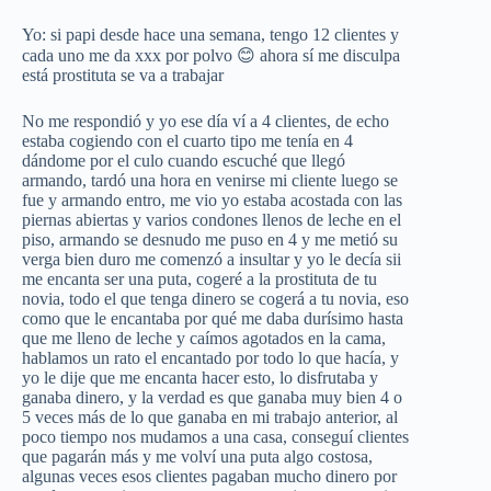
Yo: si papi desde hace una semana, tengo 12 clientes y
cada uno me da xxx por polvo 😊 ahora sí me disculpa
está prostituta se va a trabajar
No me respondió y yo ese día ví a 4 clientes, de echo
estaba cogiendo con el cuarto tipo me tenía en 4
dándome por el culo cuando escuché que llegó
armando, tardó una hora en venirse mi cliente luego se
fue y armando entro, me vio yo estaba acostada con las
piernas abiertas y varios condones llenos de leche en el
piso, armando se desnudo me puso en 4 y me metió su
verga bien duro me comenzó a insultar y yo le decía sii
me encanta ser una puta, cogeré a la prostituta de tu
novia, todo el que tenga dinero se cogerá a tu novia, eso
como que le encantaba por qué me daba durísimo hasta
que me lleno de leche y caímos agotados en la cama,
hablamos un rato el encantado por todo lo que hacía, y
yo le dije que me encanta hacer esto, lo disfrutaba y
ganaba dinero, y la verdad es que ganaba muy bien 4 o
5 veces más de lo que ganaba en mi trabajo anterior, al
poco tiempo nos mudamos a una casa, conseguí clientes
que pagarán más y me volví una puta algo costosa,
algunas veces esos clientes pagaban mucho dinero por