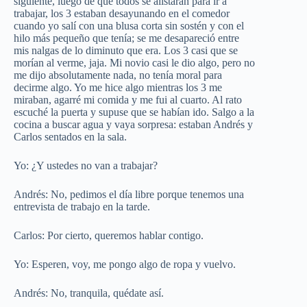
siguiente, luego de que todos se alistaran para ir a
trabajar, los 3 estaban desayunando en el comedor
cuando yo salí con una blusa corta sin sostén y con el
hilo más pequeño que tenía; se me desapareció entre
mis nalgas de lo diminuto que era. Los 3 casi que se
morían al verme, jaja. Mi novio casi le dio algo, pero no
me dijo absolutamente nada, no tenía moral para
decirme algo. Yo me hice algo mientras los 3 me
miraban, agarré mi comida y me fui al cuarto. Al rato
escuché la puerta y supuse que se habían ido. Salgo a la
cocina a buscar agua y vaya sorpresa: estaban Andrés y
Carlos sentados en la sala.
Yo: ¿Y ustedes no van a trabajar?
Andrés: No, pedimos el día libre porque tenemos una
entrevista de trabajo en la tarde.
Carlos: Por cierto, queremos hablar contigo.
Yo: Esperen, voy, me pongo algo de ropa y vuelvo.
Andrés: No, tranquila, quédate así.