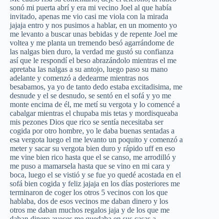
sonó mi puerta abrí y era mi vecino Joel al que había
invitado, apenas me vio casi me viola con la mirada
jajaja entro y nos pusimos a hablar, en un momento yo
me levanto a buscar unas bebidas y de repente Joel me
voltea y me planta un tremendo besó agarrándome de
las nalgas bien duro, la verdad me gustó su confianza
así que le respondí el beso abrazándolo mientras el me
apretaba las nalgas a su antojo, luego paso su mano
adelante y comenzó a dedearme mientras nos
besabamos, ya yo de tanto dedo estaba excitadisima, me
desnude y el se desnudo, se sentó en el sofá y yo me
monte encima de él, me metí su vergota y lo comencé a
cabalgar mientras el chupaba mis tetas y mordisqueaba
mis pezones Dios que rico se sentía necesitaba ser
cogida por otro hombre, yo le daba buenas sentadas a
esa vergota luego el me levanto un poquito y comenzó a
meter y sacar su vergota bien duro y rápido uff en eso
me vine bien rico hasta que el se canso, me arrodilló y
me puso a mamarsela hasta que se vino en mi cara y
boca, luego el se vistió y se fue yo quedé acostada en el
sofá bien cogida y feliz jajaja en los días posteriores me
terminaron de coger los otros 5 vecinos con los que
hablaba, dos de esos vecinos me daban dinero y los
otros me daban muchos regalos jaja y de los que me
daban dinero aveces me quedaba en sus casas a