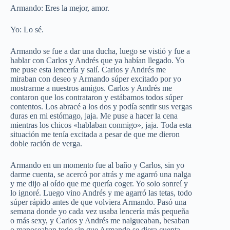
Armando: Eres la mejor, amor.
Yo: Lo sé.
Armando se fue a dar una ducha, luego se vistió y fue a
hablar con Carlos y Andrés que ya habían llegado. Yo
me puse esta lencería y salí. Carlos y Andrés me
miraban con deseo y Armando súper excitado por yo
mostrarme a nuestros amigos. Carlos y Andrés me
contaron que los contrataron y estábamos todos súper
contentos. Los abracé a los dos y podía sentir sus vergas
duras en mi estómago, jaja. Me puse a hacer la cena
mientras los chicos «hablaban conmigo», jaja. Toda esta
situación me tenía excitada a pesar de que me dieron
doble ración de verga.
Armando en un momento fue al baño y Carlos, sin yo
darme cuenta, se acercó por atrás y me agarró una nalga
y me dijo al oído que me quería coger. Yo solo sonreí y
lo ignoré. Luego vino Andrés y me agarró las tetas, todo
súper rápido antes de que volviera Armando. Pasó una
semana donde yo cada vez usaba lencería más pequeña
o más sexy, y Carlos y Andrés me nalgueaban, besaban
o manoseaban todo sin que Armando se diera cuenta,