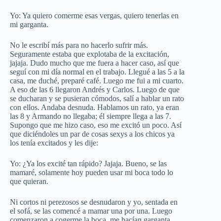
Yo: Ya quiero comerme esas vergas, quiero tenerlas en
mi garganta.
No le escribí más para no hacerlo sufrir más.
Seguramente estaba que explotaba de la excitación,
jajaja. Dudo mucho que me fuera a hacer caso, así que
seguí con mi día normal en el trabajo. Llegué a las 5 a la
casa, me duché, preparé café. Luego me fui a mi cuarto.
A eso de las 6 llegaron Andrés y Carlos. Luego de que
se ducharan y se pusieran cómodos, salí a hablar un rato
con ellos. Andaba desnuda. Hablamos un rato, ya eran
las 8 y Armando no llegaba; él siempre llega a las 7.
Supongo que me hizo caso, eso me excitó un poco. Así
que diciéndoles un par de cosas sexys a los chicos ya
los tenía excitados y les dije:
Yo: ¿Ya los excité tan rápido? Jajaja. Bueno, se las
mamaré, solamente hoy pueden usar mi boca todo lo
que quieran.
Ni cortos ni perezosos se desnudaron y yo, sentada en
el sofá, se las comencé a mamar una por una. Luego
comenzaron a cogerme la boca, me hacían garganta