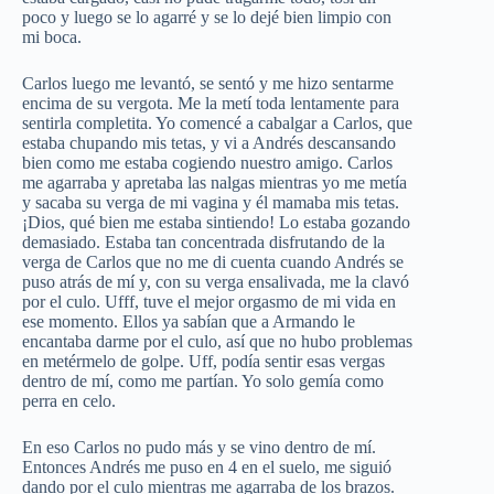
poco y luego se lo agarré y se lo dejé bien limpio con
mi boca.
Carlos luego me levantó, se sentó y me hizo sentarme
encima de su vergota. Me la metí toda lentamente para
sentirla completita. Yo comencé a cabalgar a Carlos, que
estaba chupando mis tetas, y vi a Andrés descansando
bien como me estaba cogiendo nuestro amigo. Carlos
me agarraba y apretaba las nalgas mientras yo me metía
y sacaba su verga de mi vagina y él mamaba mis tetas.
¡Dios, qué bien me estaba sintiendo! Lo estaba gozando
demasiado. Estaba tan concentrada disfrutando de la
verga de Carlos que no me di cuenta cuando Andrés se
puso atrás de mí y, con su verga ensalivada, me la clavó
por el culo. Ufff, tuve el mejor orgasmo de mi vida en
ese momento. Ellos ya sabían que a Armando le
encantaba darme por el culo, así que no hubo problemas
en metérmelo de golpe. Uff, podía sentir esas vergas
dentro de mí, como me partían. Yo solo gemía como
perra en celo.
En eso Carlos no pudo más y se vino dentro de mí.
Entonces Andrés me puso en 4 en el suelo, me siguió
dando por el culo mientras me agarraba de los brazos.