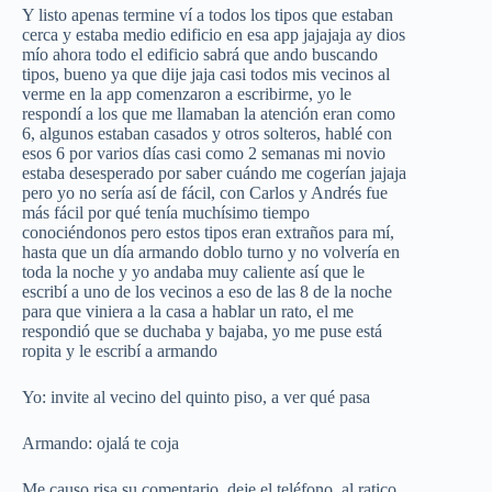
Y listo apenas termine ví a todos los tipos que estaban
cerca y estaba medio edificio en esa app jajajaja ay dios
mío ahora todo el edificio sabrá que ando buscando
tipos, bueno ya que dije jaja casi todos mis vecinos al
verme en la app comenzaron a escribirme, yo le
respondí a los que me llamaban la atención eran como
6, algunos estaban casados y otros solteros, hablé con
esos 6 por varios días casi como 2 semanas mi novio
estaba desesperado por saber cuándo me cogerían jajaja
pero yo no sería así de fácil, con Carlos y Andrés fue
más fácil por qué tenía muchísimo tiempo
conociéndonos pero estos tipos eran extraños para mí,
hasta que un día armando doblo turno y no volvería en
toda la noche y yo andaba muy caliente así que le
escribí a uno de los vecinos a eso de las 8 de la noche
para que viniera a la casa a hablar un rato, el me
respondió que se duchaba y bajaba, yo me puse está
ropita y le escribí a armando
Yo: invite al vecino del quinto piso, a ver qué pasa
Armando: ojalá te coja
Me causo risa su comentario, deje el teléfono, al ratico