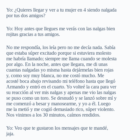
Yo: ¿Quieres llegar y ver a tu mujer en 4 siendo nalgada
por tus dos amigos?
Yo: Hoy antes que llegues me verás con las nalgas bien
rojitas gracias a tus amigos.
No me respondía, los leía pero no me decía nada. Sabía
que estaba súper excitado porque si estuviera molesto
me habría llamado; siempre me llama cuando se molesta
por algo. En la noche, antes que llegara, me di unas
cuantas nalgadas yo misma hasta dejármelas bien rojas
y, como soy muy blanca, no me costó mucho. Me
acosté boca abajo revisando mi teléfono hasta que llegó
Armando y entró en el cuarto. Yo volteé la cara para ver
su reacción al ver mis nalgas y apenas me vio las nalgas
se puso como un toro. Se desnudó y se lanzó sobre mí y
me comenzó a besar y manosearme, y yo a él. Luego
me la metió y me cogió demasiado rico, súper violento.
Nos vinimos a los 30 minutos, caímos rendidos.
Yo: Veo que te gustaron los mensajes que te mandé,
jaja.