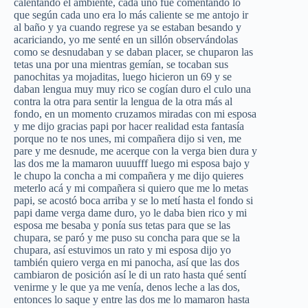
calentando el ambiente, cada uno fue comentando lo
que según cada uno era lo más caliente se me antojo ir
al baño y ya cuando regrese ya se estaban besando y
acariciando, yo me senté en un sillón observándolas
como se desnudaban y se daban placer, se chuparon las
tetas una por una mientras gemían, se tocaban sus
panochitas ya mojaditas, luego hicieron un 69 y se
daban lengua muy muy rico se cogían duro el culo una
contra la otra para sentir la lengua de la otra más al
fondo, en un momento cruzamos miradas con mi esposa
y me dijo gracias papi por hacer realidad esta fantasía
porque no te nos unes, mi compañera dijo si ven, me
pare y me desnude, me acerque con la verga bien dura y
las dos me la mamaron uuuufff luego mi esposa bajo y
le chupo la concha a mi compañera y me dijo quieres
meterlo acá y mi compañera si quiero que me lo metas
papi, se acostó boca arriba y se lo metí hasta el fondo si
papi dame verga dame duro, yo le daba bien rico y mi
esposa me besaba y ponía sus tetas para que se las
chupara, se paró y me puso su concha para que se la
chupara, así estuvimos un rato y mi esposa dijo yo
también quiero verga en mi panocha, así que las dos
cambiaron de posición así le di un rato hasta qué sentí
venirme y le que ya me venía, denos leche a las dos,
entonces lo saque y entre las dos me lo mamaron hasta