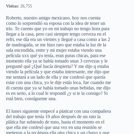
Visitas:
26,755
Roberto, nuestro amigo mexicano, hoy nos cuenta
como lo sorprendió su esposa con la idea de tener un
trío. Te cuento que yo en mi trabajo no tengo hora para
llegar a la casa, pero casi siempre tengo cerveza en el
refri, ese día era un viernes y llegué a casa como a las 2
de madrugada, se me hizo raro que estaba la luz de la
sala encendida, entre y mi mujer estaba viendo una
película xxx qué yo tenía, eran puras chicas, para ese
momento ella ya se había tomado unas 3 cervezas y le
pregunté qué ¿Qué hacía despierta? Y me dijo q estaba
viendo la película y que estaba interesante, me dijo que
me sentará a un lado de ella y me confesó que quería
estar con una chica, yo le dije estás loca, fue cuando me
di cuenta que ya se había tomado unas bebidas, me dijo
es en serio, a lo cual le respondí ¿y si te la consigo? Si
está bien, consígueme una.
El lunes siguiente empecé a platicar con una compañera
del trabajo que tenía 19 años después de un rato la
plática fue subiendo de tono, hasta el momento en el
que ella me confesó que una vez en una reunión se
metieron a la recámara ella otra chica y un chavo y que