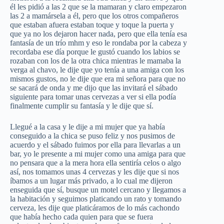
él les pidió a las 2 que se la mamaran y claro empezaron
las 2 a mamársela a él, pero que los otros compañeros
que estaban afuera estaban toque y toque la puerta y
que ya no los dejaron hacer nada, pero que ella tenía esa
fantasía de un trío mhm y eso le rondaba por la cabeza y
recordaba ese día porque le gustó cuando los labios se
rozaban con los de la otra chica mientras le mamaba la
verga al chavo, le dije que yo tenía a una amiga con los
mismos gustos, no le dije que era mi señora para que no
se sacará de onda y me dijo que las invitará el sábado
siguiente para tomar unas cervezas a ver si ella podía
finalmente cumplir su fantasía y le dije que sí.
Llegué a la casa y le dije a mi mujer que ya había
conseguido a la chica se puso feliz y nos pusimos de
acuerdo y el sábado fuimos por ella para llevarlas a un
bar, yo le presente a mi mujer como una amiga para que
no pensara que a la mera hora ella sentiría celos o algo
así, nos tomamos unas 4 cervezas y les dije que si nos
íbamos a un lugar más privado, a lo cual me dijeron
enseguida que sí, busque un motel cercano y llegamos a
la habitación y seguimos platicando un rato y tomando
cerveza, les dije que platicáramos de lo más cachondo
que había hecho cada quien para que se fuera