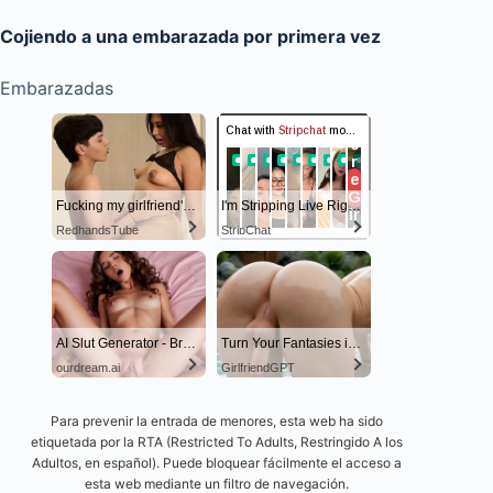
Cojiendo a una embarazada por primera vez
Embarazadas
Fucking my girlfriend's hot mommy by mistake
I'm Stripping Live Right Now
RedhandsTube
StripChat
AI Slut Generator - Bring your Fantasies to life 🔥
Turn Your Fantasies into Reality
ourdream.ai
GirlfriendGPT
Para prevenir la entrada de menores, esta web ha sido
etiquetada por la RTA (Restricted To Adults, Restringido A los
Adultos, en español). Puede bloquear fácilmente el acceso a
esta web mediante un filtro de navegación.