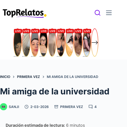
Saltar
al
contenido
INICIO
PRIMERA VEZ
MI AMIGA DE LA UNIVERSIDAD
Mi amiga de la universidad
SANJI
2-03-2026
PRIMERA VEZ
4
Duración estimada de lectura:
6 minutos