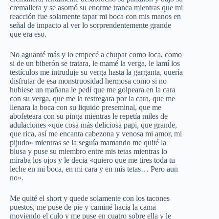
cremallera y se asomó su enorme tranca mientras que mi
reacción fue solamente tapar mi boca con mis manos en
señal de impacto al ver lo sorprendentemente grande
que era eso.
No aguanté más y lo empecé a chupar como loca, como
si de un biberón se tratara, le mamé la verga, le lamí los
testículos me intruduje su verga hasta la garganta, quería
disfrutar de esa monstruosidad hermosa como si no
hubiese un mañana le pedí que me golpeara en la cara
con su verga, que me la restregara por la cara, que me
llenara la boca con su liquido preseminal, que me
abofeteara con su pinga mientras le repetía miles de
adulaciones «que cosa más deliciosa papi, que grande,
que rica, así me encanta cabezona y venosa mi amor, mi
pijudo» mientras se la seguía mamando me quité la
blusa y puse su miembro entre mis tetas mientras lo
miraba los ojos y le decia «quiero que me tires toda tu
leche en mi boca, en mi cara y en mis tetas… Pero aun
no».
Me quité el short y quede solamente con los tacones
puestos, me puse de pie y caminé hacia la cama
moviendo el culo y me puse en cuatro sobre ella y le