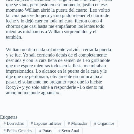
que se vino, pero justo en ese momento, justito en ese
momento William abrió la puerta del cuarto, Leo volteó
la cara para verlo pero ya no pudo retener el chorro de
leche y lo dejó caer en toda mi cara, fueron como 4
chorros que casi hasta me empañaron los lentes todo
mientras mirábamos a William sorprendidos y el
también.
William no dijo nada solamente volvió a cerrar la puerta
y se fue. Yo salí corriendo detrás de él completamente
desnuda y con la cara llena de semen de Leo gritándole
que me espere mientras todos en la fiesta me miraban
impresionados. Lo alcance en la puerta de la casa y le
dije que me perdonara, obviamente eso nunca iba a
pasar, el solamente me preguntó «por qué lo hiciste
Roxy?» y yo solo atiné a responderle «Lo siento mi
amor, no me pude aguantar».
Etiquetas
#
Borrachas
#
Esposas Infieles
#
Mamadas
#
Orgasmos
#
Pollas Grandes
#
Putas
#
Sexo Anal