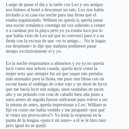
Luego de pasar el día y la tarde con Leo y sus amigos
nos fuimos al hotel a descansar un rato, Leo nos había
invitado a su casa esa noche para una fiesta que el
estaba organizando. William no quería ir, quería pasar
una noche romántica conmigo tal vez saliendo a comer
o a caminar por la playa pero yo ya estaba loca por lo
que había visto de Leo así que lo convencí para ir a su
fiesta con la excusa de que «es tu amigo… No le hagas
ese desplante» le dije que mañana podíamos pasar
tiempo exclusivamente el y yo.
En la noche empezamos a alistarnos y yo ya no quería
lucir como una señora casada, quería lucir como la
mujer sexy que siempre fui así que saque mis prendas
más sensuales para la fiesta, me puse una blusa con un
escote hasta el ombligo de color rojo y un short de lycra
que me hacía lucir mis nalgas, unas sandalias de tacon
alto y un peinado con cola de caballo bien alta junto a
unos aretes de argolla fueron suficiente para volver a ser
la misma de antes, quería impresionar a Leo. William se
fijó en como me había vestido y me preguntó «por qué
te vistes tan provocativa?» Yo tenía la respuesta en la
punta de la lengua «para ti mi amor» a él se le hizo raro
pero igual no se quejó.