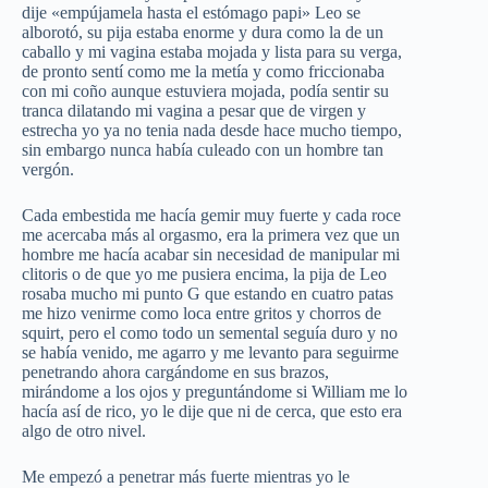
dije «empújamela hasta el estómago papi» Leo se
alborotó, su pija estaba enorme y dura como la de un
caballo y mi vagina estaba mojada y lista para su verga,
de pronto sentí como me la metía y como friccionaba
con mi coño aunque estuviera mojada, podía sentir su
tranca dilatando mi vagina a pesar que de virgen y
estrecha yo ya no tenia nada desde hace mucho tiempo,
sin embargo nunca había culeado con un hombre tan
vergón.
Cada embestida me hacía gemir muy fuerte y cada roce
me acercaba más al orgasmo, era la primera vez que un
hombre me hacía acabar sin necesidad de manipular mi
clitoris o de que yo me pusiera encima, la pija de Leo
rosaba mucho mi punto G que estando en cuatro patas
me hizo venirme como loca entre gritos y chorros de
squirt, pero el como todo un semental seguía duro y no
se había venido, me agarro y me levanto para seguirme
penetrando ahora cargándome en sus brazos,
mirándome a los ojos y preguntándome si William me lo
hacía así de rico, yo le dije que ni de cerca, que esto era
algo de otro nivel.
Me empezó a penetrar más fuerte mientras yo le