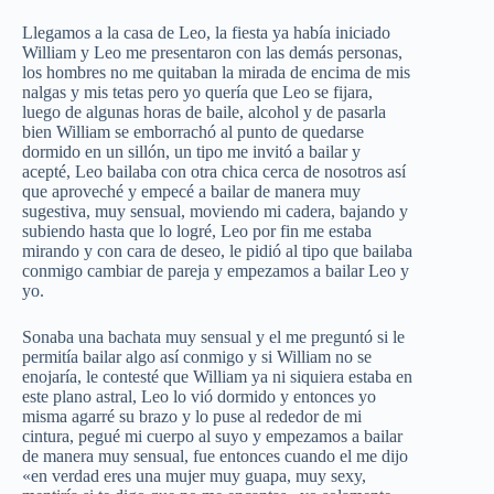
Llegamos a la casa de Leo, la fiesta ya había iniciado
William y Leo me presentaron con las demás personas,
los hombres no me quitaban la mirada de encima de mis
nalgas y mis tetas pero yo quería que Leo se fijara,
luego de algunas horas de baile, alcohol y de pasarla
bien William se emborrachó al punto de quedarse
dormido en un sillón, un tipo me invitó a bailar y
acepté, Leo bailaba con otra chica cerca de nosotros así
que aproveché y empecé a bailar de manera muy
sugestiva, muy sensual, moviendo mi cadera, bajando y
subiendo hasta que lo logré, Leo por fin me estaba
mirando y con cara de deseo, le pidió al tipo que bailaba
conmigo cambiar de pareja y empezamos a bailar Leo y
yo.
Sonaba una bachata muy sensual y el me preguntó si le
permitía bailar algo así conmigo y si William no se
enojaría, le contesté que William ya ni siquiera estaba en
este plano astral, Leo lo vió dormido y entonces yo
misma agarré su brazo y lo puse al rededor de mi
cintura, pegué mi cuerpo al suyo y empezamos a bailar
de manera muy sensual, fue entonces cuando el me dijo
«en verdad eres una mujer muy guapa, muy sexy,