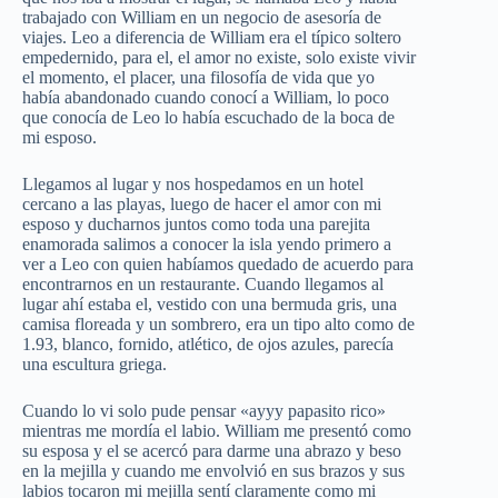
trabajado con William en un negocio de asesoría de
viajes. Leo a diferencia de William era el típico soltero
empedernido, para el, el amor no existe, solo existe vivir
el momento, el placer, una filosofía de vida que yo
había abandonado cuando conocí a William, lo poco
que conocía de Leo lo había escuchado de la boca de
mi esposo.
Llegamos al lugar y nos hospedamos en un hotel
cercano a las playas, luego de hacer el amor con mi
esposo y ducharnos juntos como toda una parejita
enamorada salimos a conocer la isla yendo primero a
ver a Leo con quien habíamos quedado de acuerdo para
encontrarnos en un restaurante. Cuando llegamos al
lugar ahí estaba el, vestido con una bermuda gris, una
camisa floreada y un sombrero, era un tipo alto como de
1.93, blanco, fornido, atlético, de ojos azules, parecía
una escultura griega.
Cuando lo vi solo pude pensar «ayyy papasito rico»
mientras me mordía el labio. William me presentó como
su esposa y el se acercó para darme una abrazo y beso
en la mejilla y cuando me envolvió en sus brazos y sus
labios tocaron mi mejilla sentí claramente como mi