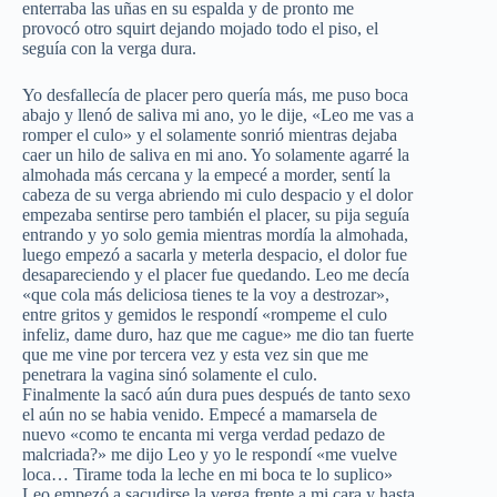
enterraba las uñas en su espalda y de pronto me
provocó otro squirt dejando mojado todo el piso, el
seguía con la verga dura.
Yo desfallecía de placer pero quería más, me puso boca
abajo y llenó de saliva mi ano, yo le dije, «Leo me vas a
romper el culo» y el solamente sonrió mientras dejaba
caer un hilo de saliva en mi ano. Yo solamente agarré la
almohada más cercana y la empecé a morder, sentí la
cabeza de su verga abriendo mi culo despacio y el dolor
empezaba sentirse pero también el placer, su pija seguía
entrando y yo solo gemia mientras mordía la almohada,
luego empezó a sacarla y meterla despacio, el dolor fue
desapareciendo y el placer fue quedando. Leo me decía
«que cola más deliciosa tienes te la voy a destrozar»,
entre gritos y gemidos le respondí «rompeme el culo
infeliz, dame duro, haz que me cague» me dio tan fuerte
que me vine por tercera vez y esta vez sin que me
penetrara la vagina sinó solamente el culo.
Finalmente la sacó aún dura pues después de tanto sexo
el aún no se habia venido. Empecé a mamarsela de
nuevo «como te encanta mi verga verdad pedazo de
malcriada?» me dijo Leo y yo le respondí «me vuelve
loca… Tirame toda la leche en mi boca te lo suplico»
Leo empezó a sacudirse la verga frente a mi cara y hasta