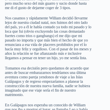
pero mucho sexo del más guarro y sucio donde hasta
me di el gusto de dejarme coger de 3 tipos.
Nos casamos y rápidamente William decidió llevarme
lejos de nuestra ciudad natal, nos fuimos del otro lado
del país, yo a él le había contado ya todo mi pasado y lo
loca que fui (obvio excluyendo las cosas demasiado
fuertes como trios o gangbangs) el me dijo que mi
pasado no importa y que más bien el hecho de que yo
renunciara a esa vida de placeres prohibidos por el lo
hacía muy feliz y orgulloso. Con el pasar de los meses y
años la relación se fue afianzando más e inclusive
llegamos a pensar en tener un hijo, yo me sentía lista.
Tomamos esa decisión pero quedamos de acuerdo que
antes de buscar embarazarnos tendríamos una última
aventura como pareja yendonos de viaje a las Islas
Galápagos y de regreso empezaríamos a planear la
construcción de nuestra nueva familia, nadie se hubiera
imaginado que ese viaje sería el fin de nuestro
matrimonio.
En Galápagos nos esperaba un conocido de William
que nos iba a mostrar el lugar, se llamaba Leo y había