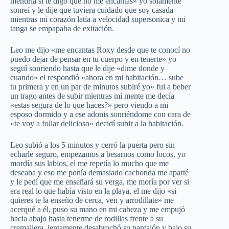
mentiría si te digo que no me encantas» yo solamente
sonreí y le dije que tuviera cuidado que soy casada
mientras mi corazón latía a velocidad supersonica y mi
tanga se empapaba de exitación.
Leo me dijo «me encantas Roxy desde que te conocí no
puedo dejar de pensar en tu cuerpo y en tenerte» yo
seguí sonriendo hasta que le dije «dime donde y
cuando» el respondió «ahora en mi habitación… sube
tu primera y en un par de minutos subiré yo» fui a beber
un trago antes de subir mientras mi mente me decía
«estas segura de lo que haces?» pero viendo a mi
esposo dormido y a ese adonis sonriéndome con cara de
«te voy a follar delicioso» decidí subir a la habitación.
Leo subió a los 5 minutos y cerró la puerta pero sin
echarle seguro, empezamos a besarnos como locos, yo
mordía sus labios, el me repetía lo mucho que me
deseaba y eso me ponía demasiado cachonda me aparté
y le pedí que me enseñará su verga, me moría por ver si
era real lo que había visto en la playa, el me dijo «si
quieres te la enseño de cerca, ven y arrodillate» me
acerqué a él, puso su mano en mi cabeza y me empujó
hacia abajo hasta tenerme de rodillas frente a su
cremallera, lentamente desabrochó su pantalón y bajo su