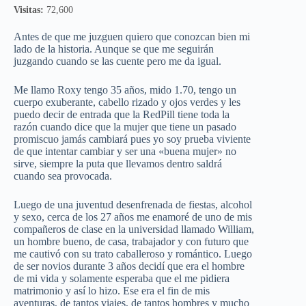
Visitas:
72,600
Antes de que me juzguen quiero que conozcan bien mi
lado de la historia. Aunque se que me seguirán
juzgando cuando se las cuente pero me da igual.
Me llamo Roxy tengo 35 años, mido 1.70, tengo un
cuerpo exuberante, cabello rizado y ojos verdes y les
puedo decir de entrada que la RedPill tiene toda la
razón cuando dice que la mujer que tiene un pasado
promiscuo jamás cambiará pues yo soy prueba viviente
de que intentar cambiar y ser una «buena mujer» no
sirve, siempre la puta que llevamos dentro saldrá
cuando sea provocada.
Luego de una juventud desenfrenada de fiestas, alcohol
y sexo, cerca de los 27 años me enamoré de uno de mis
compañeros de clase en la universidad llamado William,
un hombre bueno, de casa, trabajador y con futuro que
me cautivó con su trato caballeroso y romántico. Luego
de ser novios durante 3 años decidí que era el hombre
de mi vida y solamente esperaba que el me pidiera
matrimonio y así lo hizo. Ese era el fin de mis
aventuras, de tantos viajes, de tantos hombres y mucho