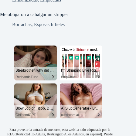
Me obligaron a cabalgar un stripper
Borrachas
,
Esposas Infieles
Stepbrother, why did you show me your dick? Now I want to fuck you with my wet pussy
I'm Stripping Live Right Now
RedhandsTube
StripChat
Blow Job or Titjob, Deepthroat or Spreading Pussy
AI Slut Generator - Bring your Fantasies to life 🔥
GirlfriendGPT
ourdream.ai
Para prevenir la entrada de menores, esta web ha sido etiquetada por la
RTA (Restricted To Adults, Restringido A los Adultos, en español). Puede