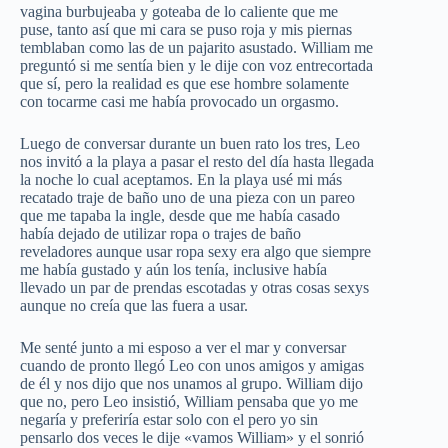
vagina burbujeaba y goteaba de lo caliente que me
puse, tanto así que mi cara se puso roja y mis piernas
temblaban como las de un pajarito asustado. William me
preguntó si me sentía bien y le dije con voz entrecortada
que sí, pero la realidad es que ese hombre solamente
con tocarme casi me había provocado un orgasmo.
Luego de conversar durante un buen rato los tres, Leo
nos invitó a la playa a pasar el resto del día hasta llegada
la noche lo cual aceptamos. En la playa usé mi más
recatado traje de baño uno de una pieza con un pareo
que me tapaba la ingle, desde que me había casado
había dejado de utilizar ropa o trajes de baño
reveladores aunque usar ropa sexy era algo que siempre
me había gustado y aún los tenía, inclusive había
llevado un par de prendas escotadas y otras cosas sexys
aunque no creía que las fuera a usar.
Me senté junto a mi esposo a ver el mar y conversar
cuando de pronto llegó Leo con unos amigos y amigas
de él y nos dijo que nos unamos al grupo. William dijo
que no, pero Leo insistió, William pensaba que yo me
negaría y preferiría estar solo con el pero yo sin
pensarlo dos veces le dije «vamos William» y el sonrió