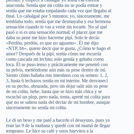
anaconda. Sentía que mi colita no se podía estirar y
sentía que me estaba empalando cada vez que llegaba al
final. Lo cabalgué por 5 minutos; yo, sinceramente, me
temblaba todo, sentía que me desmayaba y esa hermosa
sensación cuando te vas a venir sin tocarte. No sé qué
pasó o si es una sensación normal; el placer que me
daba su pene me hizo hacerme pipí. Solo le decía:
«Perdón, perdón, es que no aguanto». Él me dijo:
«NTP, bb», quiere decir que te gusta, ¿Cómo te hago el
amor? Después de la pipí, sentía cómo me escurría
como cascada mi lechita; solo gemía y gritaba como
loca. Él se puso tenso y prácticamente me penetró con
su pelvis, metiéndome aún más su pene dentro de mí.
Siento cómo bañaba mis intestinos con su semen: 1, 2,
3, hasta 6 lechazos sentía en mi interior. Me desvanecí
en su pecho, abrazada, pero sin dejar salir aún su pene
de mi colita, hehe, hasta que se hizo más chica y se
escuchó un plop, pero nada, tonta, apreté mi colita para
que no se saliera nada del dectar de mi hombre, aunque
sinceramente no sentía mi colita.
Le di un beso y me paré a hacerle el desayuno, pues ya
eran las 9 de la mañana y quedé con mi mamá de llegar
temprano. Le hice su café y unos huevitos a la