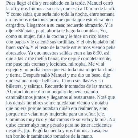
Pues llegó el día y era sábado en la tarde. Manuel cerró
la ofi y nos fuimos a su casa, que está a 10 min de la ofi.
Y como sabía que sería mío toda la noche, entre semana
no tuvimos relaciones porque quería que estuviera bien
cargadito. Llegamos a su casa; recuerdo abrazarlo. Y le
dije: «Siéntate, papi, ahorita te hago la comida». Yo,
como su mujer, fui a la cocina y le hice un rico bistec
con papas y le calenté sus tortillitas. Y el obvio alabó mi
buen sazón. Y el resto de la tarde estuvimos viendo pelis
abrazados. Ya que nuestras salidas eran a las 8:00, así
que a las 7 me metí a bañar, me depilé completamente,
me puse mis cremas y lociones, mi ropita. Me vi al
espejo y no podía creer que era toda una mujer tan linda
y tierna. Después salió Manuel y me dio un beso, dijo
que era una mujer bellísima. Como sus llaves y su
billetera, y salimos. Recuerdo ir tomados de las manos.
Al principio me dio un poquito de pena cuando
caminábamos juntos y llegamos al restaurante. Noté que
los demás hombres se me quedaban viendo y notaba
que no era porque notaban quién era realmente, sino
porque me veían muy mujercita para un señor, jeje.
Comimos muy rico y platicamos de su vida y la mía. No
quise comer algo muy pesado para no tener accidentes
después, jiji. Pagó la cuenta y nos fuimos a casa; era
tan bonito ir caminando tomados de la mano.