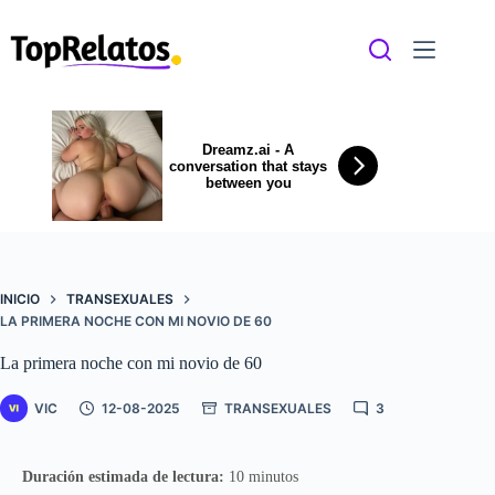
Saltar
al
contenido
Dreamz.ai - A
conversation that stays
between you
INICIO
TRANSEXUALES
LA PRIMERA NOCHE CON MI NOVIO DE 60
La primera noche con mi novio de 60
VIC
12-08-2025
TRANSEXUALES
3
Duración estimada de lectura:
10 minutos