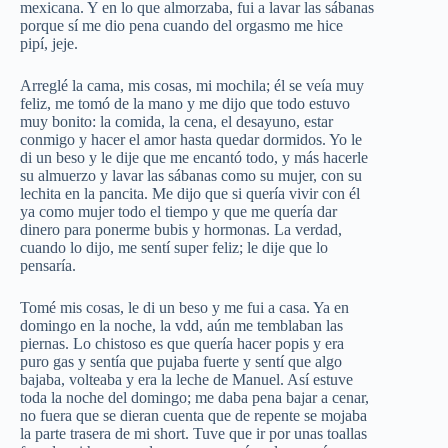
mexicana. Y en lo que almorzaba, fui a lavar las sábanas
porque sí me dio pena cuando del orgasmo me hice
pipí, jeje.
Arreglé la cama, mis cosas, mi mochila; él se veía muy
feliz, me tomó de la mano y me dijo que todo estuvo
muy bonito: la comida, la cena, el desayuno, estar
conmigo y hacer el amor hasta quedar dormidos. Yo le
di un beso y le dije que me encantó todo, y más hacerle
su almuerzo y lavar las sábanas como su mujer, con su
lechita en la pancita. Me dijo que si quería vivir con él
ya como mujer todo el tiempo y que me quería dar
dinero para ponerme bubis y hormonas. La verdad,
cuando lo dijo, me sentí super feliz; le dije que lo
pensaría.
Tomé mis cosas, le di un beso y me fui a casa. Ya en
domingo en la noche, la vdd, aún me temblaban las
piernas. Lo chistoso es que quería hacer popis y era
puro gas y sentía que pujaba fuerte y sentí que algo
bajaba, volteaba y era la leche de Manuel. Así estuve
toda la noche del domingo; me daba pena bajar a cenar,
no fuera que se dieran cuenta que de repente se mojaba
la parte trasera de mi short. Tuve que ir por unas toallas