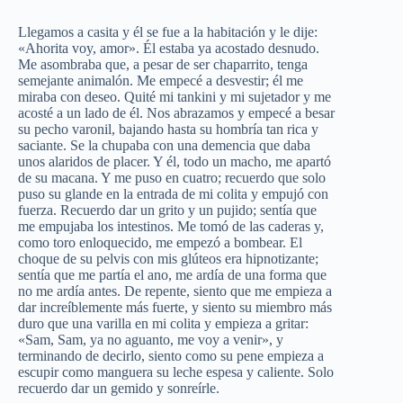
Llegamos a casita y él se fue a la habitación y le dije:
«Ahorita voy, amor». Él estaba ya acostado desnudo.
Me asombraba que, a pesar de ser chaparrito, tenga
semejante animalón. Me empecé a desvestir; él me
miraba con deseo. Quité mi tankini y mi sujetador y me
acosté a un lado de él. Nos abrazamos y empecé a besar
su pecho varonil, bajando hasta su hombría tan rica y
saciante. Se la chupaba con una demencia que daba
unos alaridos de placer. Y él, todo un macho, me apartó
de su macana. Y me puso en cuatro; recuerdo que solo
puso su glande en la entrada de mi colita y empujó con
fuerza. Recuerdo dar un grito y un pujido; sentía que
me empujaba los intestinos. Me tomó de las caderas y,
como toro enloquecido, me empezó a bombear. El
choque de su pelvis con mis glúteos era hipnotizante;
sentía que me partía el ano, me ardía de una forma que
no me ardía antes. De repente, siento que me empieza a
dar increíblemente más fuerte, y siento su miembro más
duro que una varilla en mi colita y empieza a gritar:
«Sam, Sam, ya no aguanto, me voy a venir», y
terminando de decirlo, siento como su pene empieza a
escupir como manguera su leche espesa y caliente. Solo
recuerdo dar un gemido y sonreírle.