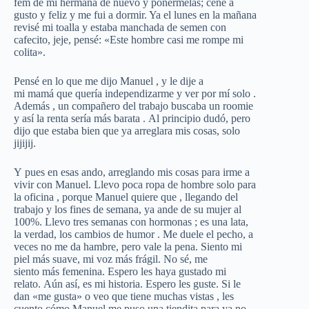
fem de mi hermana de nuevo y ponérmelas; cené a
gusto y feliz y me fui a dormir. Ya el lunes en la mañana
revisé mi toalla y estaba manchada de semen con
cafecito, jeje, pensé: «Este hombre casi me rompe mi
colita».
Pensé
en lo que me dijo
Manuel
, y le dije a
mi
mamá
que
quería
independizarme
y ver por
mí
solo
.
Además
, un compañero del trabajo buscaba un roomie
y
así
la renta
sería
más
barata
.
Al
principio
dudó,
pero
dijo que estaba bien que ya arreglara mis cosas, solo
jijijij.
Y
pues en esas ando, arreglando mis cosas para irme a
vivir con
Manuel.
Llevo
poca ropa de hombre solo para
la
oficina
,
porque
Manuel
quiere que
,
llegando del
trabajo y los fines de semana, ya ande de su mujer al
100%.
Llevo
tres
semanas con hormonas
;
es una lata,
la verdad, los cambios de humor
.
Me
duele el pecho, a
veces no me da hambre, pero vale la pena.
Siento
mi
piel
más
suave, mi voz
más
frágil.
No
sé,
me
siento
más
femenina.
Espero
les haya gustado mi
relato.
Aún
así,
es mi historia.
Espero
les guste.
Si
le
dan «me gusta» o veo que tiene muchas vistas
,
les
cuento
cómo
Manuel
me puso una tiendita para ya no