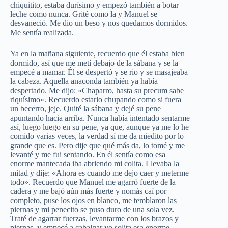
chiquitito, estaba durísimo y empezó también a botar
leche como nunca. Grité como la y Manuel se
desvaneció. Me dio un beso y nos quedamos dormidos.
Me sentía realizada.
Ya en la mañana siguiente, recuerdo que él estaba bien
dormido, así que me metí debajo de la sábana y se la
empecé a mamar. Él se despertó y se rio y se masajeaba
la cabeza. Aquella anaconda también ya había
despertado. Me dijo: «Chaparro, hasta su precum sabe
riquísimo». Recuerdo estarlo chupando como si fuera
un becerro, jeje. Quité la sábana y dejé su pene
apuntando hacia arriba. Nunca había intentado sentarme
así, luego luego en su pene, ya que, aunque ya me lo he
comido varias veces, la verdad sí me da miedito por lo
grande que es. Pero dije que qué más da, lo tomé y me
levanté y me fui sentando. En él sentía como esa
enorme mantecada iba abriendo mi colita. Llevaba la
mitad y dije: «Ahora es cuando me dejo caer y meterme
todo». Recuerdo que Manuel me agarró fuerte de la
cadera y me bajó aún más fuerte y nomás caí por
completo, puse los ojos en blanco, me temblaron las
piernas y mi penecito se puso duro de una sola vez.
Traté de agarrar fuerzas, levantarme con los brazos y
piernas, y empecé a cabalgar yo solita esa enorme