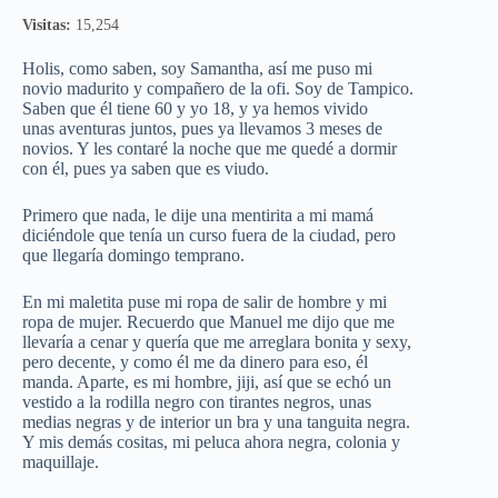
Visitas:
15,254
Holis, como saben, soy Samantha, así me puso mi
novio madurito y compañero de la ofi. Soy de Tampico.
Saben que él tiene 60 y yo 18, y ya hemos vivido
unas aventuras juntos, pues ya llevamos 3 meses de
novios. Y les contaré la noche que me quedé a dormir
con él, pues ya saben que es viudo.
Primero que nada, le dije una mentirita a mi mamá
diciéndole que tenía un curso fuera de la ciudad, pero
que llegaría domingo temprano.
En mi maletita puse mi ropa de salir de hombre y mi
ropa de mujer. Recuerdo que Manuel me dijo que me
llevaría a cenar y quería que me arreglara bonita y sexy,
pero decente, y como él me da dinero para eso, él
manda. Aparte, es mi hombre, jiji, así que se echó un
vestido a la rodilla negro con tirantes negros, unas
medias negras y de interior un bra y una tanguita negra.
Y mis demás cositas, mi peluca ahora negra, colonia y
maquillaje.