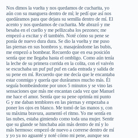
Nos dimos la vuelta y nos quedamos de cucharita, yo
aún con su manguera dentro de mí; le pedí que así nos
quedáramos para que dejara su semilla dentro de mí. El
acento y nos quedamos de cucharita. Me abrazó y me
besaba en el cuello y me pellizcaba los pezones; me
empezó a excitar y él también. Noté cómo su pene se
ponía de nuevo dura dura. Se dio la vuelta y me puso
las piernas en sus hombros y, masajeándome las bubis,
me empezó a bombear. Recuerdo que en esa posición
sentía que me llegaba hasta el ombligo. Como aún tenía
la leche de su primera corrida en la colita, con el vaivén
se escuchaba un puf puf puf en cada entrada y salida de
su pene en mí. Recuerdo que me decía que le encantaba
estar conmigo y quería que duráramos mucho más. Él
seguía bombeándome por unos 5 minutos y se vino las
sensaciones que más me encantan cada vez que Manuel
me hace el amor. Sentía que su pene oprimía mi punto
G y me daban temblores en las piernas y empezaba a
poner los ojos en blanco. Me tomó de las manos y, con
su máxima bravura, aumentó el ritmo. Yo me sentía en
las nubes, estaba gimiendo como toda una mujer. Sentir
que su glande se hinchaba aún más dentro de mí y lo
más hermoso: empezó de nuevo a correrse dentro de mí
y yo ya no aguanté y noté cómo mi pene, aunque sea