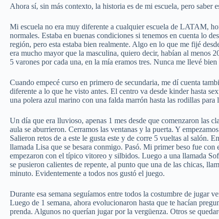
Ahora sí, sin más contexto, la historia es de mi escuela, pero saber 
Mi escuela no era muy diferente a cualquier escuela de LATAM, ho
normales. Estaba en buenas condiciones si tenemos en cuenta lo dest
región, pero esta estaba bien realmente. Algo en lo que me fijé desd
era mucho mayor que la masculina, quiero decir, habían al menos 20
5 varones por cada una, en la mía eramos tres. Nunca me llevé bien 
Cuando empecé curso en primero de secundaria, me dí cuenta tambié
diferente a lo que he visto antes. El centro va desde kinder hasta se
una polera azul marino con una falda marrón hasta las rodillas para
Un día que era lluvioso, apenas 1 mes desde que comenzaron las cla
aula se aburrieron. Cerramos las ventanas y la puerta. Y empezamos 
Salieron retos de a este le gusta este y de corre 5 vueltas al salón.
llamada Lisa que se besara conmigo. Pasó. Mi primer beso fue con el
empezaron con el típico vitoreo y silbidos. Luego a una llamada Sofía
se pusieron calientes de repente, al punto que una de las chicas, ll
minuto. Evidentemente a todos nos gustó el juego.
Durante esa semana seguíamos entre todos la costumbre de jugar verda
Luego de 1 semana, ahora evolucionaron hasta que te hacían pregunta
prenda. Algunos no querían jugar por la vergüenza. Otros se quedaro