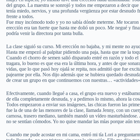
del grupo. La maestra se sonrojó y todos me empezaron a decir que m
tenía miedo, nervios, y una profunda vergüenza por estar desnudo f
frente a todos.
Fue muy incómodo todo y yo no sabía dónde meterme. Me tocaron el
erección era tan fuerte que hasta me dolió un poco. Me negué y fina
podría venir la directora por tanta bulla.
La clase siguió su curso. Mi erección no bajaba, y mi mente no ayud
Hasta me empezó al palpitar pidiendo una paja, hasta que me la toq
Cuando el chorro de semen salió disparado entré en razón y todo el
tragara, lo bueno es que esa era la última hora, y antes de que sonar
vidas, que lo que pasó hoy ojalá se repita, nos admitió que fue exci
pajearme por ella. Nos dijo además que se hubiera quedado desnuda d
de crear un grupo en que continuemos con nuestras… «actividades»
Efectivamente, cuando llegué a casa, el grupo era nuevo y estábamo
de ella completamente desnuda, y a pedirnos lo mismo, ahora la co
Todos empezaron a enviar sus imágenes, las chicas fueron las prime
fue la de una de las menores de la clase, llamada Jenny, con un cuer
carnosa, trasero mediano, también mandó un vídeo masturbándose. 
no se sentían cómodos. Yo no quise mandar las mías porque aún tení
Cuando me pude acostar en mi cama, entró mi tía Lori a preguntarme