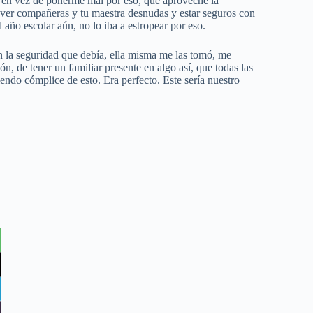
que en vez de ponerme mal por eso, que aproveche la
r ver compañeras y tu maestra desnudas y estar seguros con
 año escolar aún, no lo iba a estropear por eso.
n la seguridad que debía, ella misma me las tomó, me
ón, de tener un familiar presente en algo así, que todas las
endo cómplice de esto. Era perfecto. Este sería nuestro