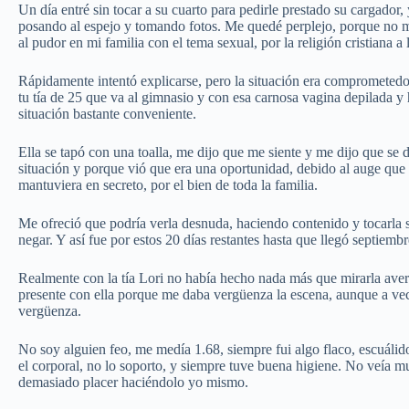
Un día entré sin tocar a su cuarto para pedirle prestado su cargador,
posando al espejo y tomando fotos. Me quedé perplejo, porque no m
al pudor en mi familia con el tema sexual, por la religión cristiana a
Rápidamente intentó explicarse, pero la situación era comprometedor
tu tía de 25 que va al gimnasio y con esa carnosa vagina depilada y 
situación bastante conveniente.
Ella se tapó con una toalla, me dijo que me siente y me dijo que s
situación y porque vió que era una oportunidad, debido al auge que
mantuviera en secreto, por el bien de toda la familia.
Me ofreció que podría verla desnuda, haciendo contenido y tocarla s
negar. Y así fue por estos 20 días restantes hasta que llegó septiemb
Realmente con la tía Lori no había hecho nada más que mirarla av
presente con ella porque me daba vergüenza la escena, aunque a vec
vergüenza.
No soy alguien feo, me medía 1.68, siempre fui algo flaco, escuálido
el corporal, no lo soporto, y siempre tuve buena higiene. No veía 
demasiado placer haciéndolo yo mismo.