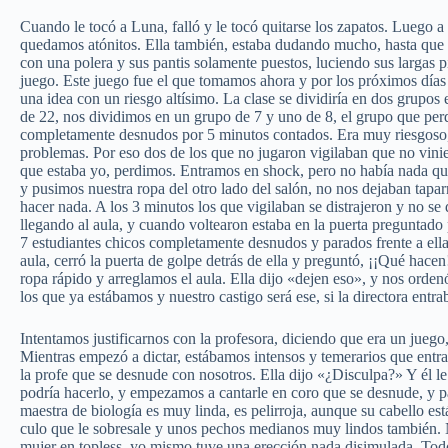
Cuando le tocó a Luna, falló y le tocó quitarse los zapatos. Luego a 
quedamos atónitos. Ella también, estaba dudando mucho, hasta que l
con una polera y sus pantis solamente puestos, luciendo sus largas pi
juego. Este juego fue el que tomamos ahora y por los próximos días 
una idea con un riesgo altísimo. La clase se dividiría en dos grupos
de 22, nos dividimos en un grupo de 7 y uno de 8, el grupo que perd
completamente desnudos por 5 minutos contados. Era muy riesgoso,
problemas. Por eso dos de los que no jugaron vigilaban que no vini
que estaba yo, perdimos. Entramos en shock, pero no había nada qu
y pusimos nuestra ropa del otro lado del salón, no nos dejaban tap
hacer nada. A los 3 minutos los que vigilaban se distrajeron y no se 
llegando al aula, y cuando voltearon estaba en la puerta preguntado
7 estudiantes chicos completamente desnudos y parados frente a ella,
aula, cerró la puerta de golpe detrás de ella y preguntó, ¡¡Qué hac
ropa rápido y arreglamos el aula. Ella dijo «dejen eso», y nos orde
los que ya estábamos y nuestro castigo será ese, si la directora entr
Intentamos justificarnos con la profesora, diciendo que era un jueg
Mientras empezó a dictar, estábamos intensos y temerarios que entrara
la profe que se desnude con nosotros. Ella dijo «¿Disculpa?» Y él l
podría hacerlo, y empezamos a cantarle en coro que se desnude, y pa
maestra de biología es muy linda, es pelirroja, aunque su cabello es
culo que le sobresale y unos pechos medianos muy lindos también.
mujer en topless, yo mismo tuve una erección nada disimulada. Tod