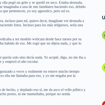
 y ella pegó un grito y se quedó en seco. Estaba desnuda,
e imaginaba a una de mis familiares haciendo eso, debido
 la que pertenecen, yo soy agnostico, pero así es.
U
a, incluso para mí, quiero decir, imagínate ver desnuda a
haciendo fotos. Incluso para los más religiosos, sería una
e dedicaba a ser modelo webcam desde hace meses por su
 ha habido de eso. Me rogó que no dijera nada, y que lo
i quería solo sino decía nada. Yo acepté, digo, no me iba a
re y empezó el año escolar.
ergonzado a veces y realmente no estuve mucho tiempo
es ella me llamaba para eso, y yo me negaba por la
 de hecho, y depilado eso sí, me da asco el vello púbico y
mucho porno, ni me masturbaba, porque no sentía