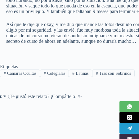
todo llorando, no por tristeza, sino por la situación. Ella me dijo 
situación y saque todo lo que pueda de eso en la escuela, que pode
eso es un privilegio. Y también que faltaban 9 meses para terminar el
Así que le dije que okay, y me dijo que mande las fotos desnudo co
eligió por mi seguridad, y las envié, fue muy morbosa toda la situaci
chicas de mi curso me vieran desnudo sin indignarse y mi maestra si
secreto de curso de ahora en adelante, aunque no duraría mucho…
Etiquetas
#
Cámaras Ocultas
#
Colegialas
#
Latinas
#
Tías con Sobrinos
👉 ¿Te gustó este relato? ¡Compártelo! ✨