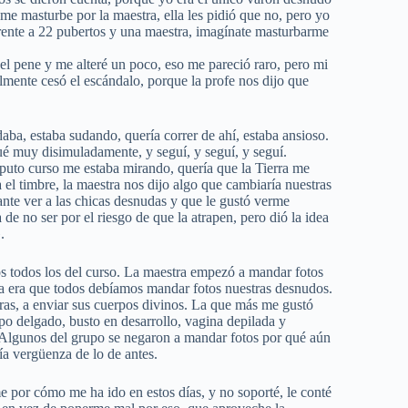
e masturbe por la maestra, ella les pidió que no, pero yo
rente a 22 pubertos y una maestra, imagínate masturbarme
 pene y me alteré un poco, eso me pareció raro, pero mi
lmente cesó el escándalo, porque la profe nos dijo que
aba, estaba sudando, quería correr de ahí, estaba ansioso.
ué muy disimuladamente, y seguí, y seguí, y seguí.
 puto curso me estaba mirando, quería que la Tierra me
a el timbre, la maestra nos dijo algo que cambiaría nuestras
tante ver a las chicas desnudas y que le gustó verme
e no ser por el riesgo de que la atrapen, pero dió la idea
.
s todos los del curso. La maestra empezó a mandar fotos
sa era que todos debíamos mandar fotos nuestras desnudos.
ras, a enviar sus cuerpos divinos. La que más me gustó
po delgado, busto en desarrollo, vagina depilada y
Algunos del grupo se negaron a mandar fotos por qué aún
a vergüenza de lo de antes.
 por cómo me ha ido en estos días, y no soporté, le conté