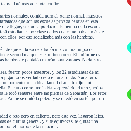
esto ayudará más adelante, en fin:
rarios normales, comida normal, gente normal, maestros
artaladas que son las escuelas privada baratas en esta
e que llegué, es que la población femenina de la escuela
-30 estudiantes por clase de los cuales no habían más de
con ellos, por eso socializaba más con las hembras.
n de que en la escuela había una cultura un poco
xto de secundaria que es el último curso. El uniforme es
 las hembras y pantalón marrón para varones. Nada raro.
ses, fueron pocos maestros, y los 22 estudiantes de mi
a jugar todos verdad o reto en una ronda. Nada raro.
 En un momento, una chica llamada Luna le dijo a otra
la. Fue uno corto, me había sorprendido el reto y todos
 le tocó sentarse entre las piernas de Sebastián. Los retos
amada Annie se quitó la polera y se quedó en sostén por un
d o reto pero en caliente, pero esta vez, llegaron lejos.
s de cultura general, y si te equivocas, te quitas una
n por el morbo de la situación.