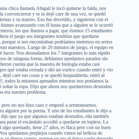
una chica llamada Abigail le tocó quitarse la falda, nos
a convencieron y se la dejó caer de una vez, se quedó
ernas y su trasero. Eso fue divertido, y siguieron con el
fuimos avanzando con él hasta que a alguien se le ocurrió
 enteros, los que íbamos a jugar, que éramos 15 estudiantes
iera el juego sus integrantes tendrían que quedarse
 porque si nos encontraban podríamos meternos en serios
eran maestros. Luego de 20 minutos de juego, el equipo en
é hacer. Nos desnudamos los 7 integrantes lo más rápido
arnos de ninguna forma, debíamos quedarnos parados sin
dieron cuenta que la maestra de biología estaba casi
 por qué estaba cerrada y dió un vuelco cuando entró y vio
 dejó caer sus cosas y se quedó boquiabierta, entró al
en!!, todos la miramos apenados mientras nos poníamos la
nó soltar la ropa. Dijo que ahora nos quedaremos desnudos
aba era nuestro problema.
o, pero no nos hizo caso y empezó a sermonearnos.
 alguien por la puerta. Y uno de los estudiantes le dijo a
e dijo que ya que algunos estaban desnudos, ella también
ra parar el escándalo accedió a quedarse en topless. La
tá algo quemado, tiene 27 años, es flaca pero con un buen
 Nos quedamos perplejos cuando vimos tal belleza de
os se dieron cuenta, porque yo era el único varón desnudo