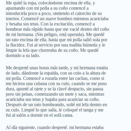
Me quité la ropa, colocándome encima de ella, y
apuntando con mi polla a su coño comencé a
introducirla poco a poco, sintiendo el calorcito de su
interior. Comencé un suave bombeo mientras acariciaba
y besaba sus tetas. Con la excitación, comencé a
bombear más rápido hasta que me vacié dentro del coño
de mi hermana. (Sin peligro, está operada). Me quedé
un rato encima de ella. hasta que mi polla salió sola por
la flacidez. Fui al servicio por una toallita húmeda y le
limpie la lefa que chorreaba de su coño. Me quedé
dormido a su lado.
Me desperté unas horas más tarde, y mi hermana estaba
de lado, dándome la espalda, con su culo a la altura de
mi polla. Comencé a rozarla entre las cachas, como si
me hiciera una cubana con su culo, cuando se me puso
dura, apunté al ojete y se la clavé despacio, sin pausa
pero sin prisas, comenzando un mete y saca, mientras
acariciaba sus tetas y bajaba para acariciar su coño.
Después de un rato bombeando, solté mi lefa dentro en
su culo. Limpié lo que salía, le coloqué el tanga y me
fui al salón a dormir en el sofá cama.
Al día siguiente, cuando desperté. mi hermana estaba