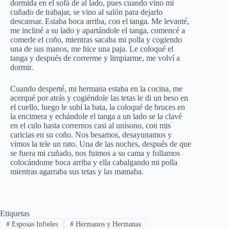
dormida en el sofá de al lado, pues cuando vino mi
cuñado de trabajar, se vino al salón para dejarlo
descansar. Estaba boca arriba, con el tanga. Me levanté,
me incliné a su lado y apartándole el tanga, comencé a
comerle el coño, mientras sacaba mi polla y cogiendo
una de sus manos, me hice una paja. Le coloqué el
tanga y después de correrme y limpiarme, me volví a
dormir.
Cuando desperté, mi hermana estaba en la cocina, me
acerqué por atrás y cogiéndole las tetas le di un beso en
el cuello, luego le subí la bata, la coloqué de bruces en
la encimera y echándole el tanga a un lado se la clavé
en el culo hasta corrernos casi al unísono, con mis
caricias en su coño. Nos besamos, desayunamos y
vimos la tele un rato. Una de las noches, después de que
se fuera mi cuñado, nos fuimos a su cama y follamos
colocándome boca arriba y ella cabalgando mi polla
mientras agarraba sus tetas y las mamaba.
Etiquetas
#
Esposas Infieles
#
Hermanos y Hermanas