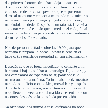
dos primeros botones de la bata, dejando sus tetas al
descubierto. Me incliné y comencé a lamerlas haciendo
círculos alrededor de sus pezones, que se pusieron
duros al momento y empecé a mamar de ellos mientras
metía una mano por el tanga y jugaba con su coño,
metiéndole un dedo. Después de un rato así, la volví a
abotonar y chupé el dedo que le metí en el coño, fui al
servicio, me hice una paja y volví al salón echándome a
dormir en el sofá de al lado.
Nos despertó mi cuñado sobre las 19:00, para que mi
hermana le prepara un bocadillo para la cena en el
trabajo. (Es guarda de seguridad en una urbanización).
Después de que se fuera mi cuñado, le comenté a mi
hermana si bajamos al bar a tomar algo. Dijo que si, y
nos cambiamos de ropa para bajar, poniéndose lo
mismo que por la mañana. Yo intentaba quedarme atrás
mirando su delicioso culo. Llegamos al bar y después
de pedir la consumición, nos sentamos e una mesa. Al
poco llegó una vecina con el marido y se sentaron con
nosotros, después de la consabida presentación.
Ya bien tarde, nos fuimos a casa. estábamos un poco