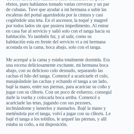
ebrios, pues habíamos tomado varias cervezas y un par
de cubatas. Tuve que ayudar a mi hermana a subir las
escaleras del portal agarrándola por la cintura y casi
cogiéndole una teta. En el ascensor, la toqué y magreé
por todos lados sin que pusiera impedimento. Al entrar
en casa fue al servicio y salió solo con el tanga hacia su
habitación. Yo también fui, y al salir, como su
habitación esta en frente del servicio vi a mi hermana
acostada en la cama, boca abajo, solo con el tanga.
Me acerqué a la cama y estaba totalmente dormida. Era
una escena deliciosamente excitante, mi hermana boca
abajo, con su delicioso culo desnudo, separando las
cachas el hilo del tanga. Comencé a acariciarle el culo,
masajeándole las cachas y echando el tanga a un lado,
bajé la mano, entre sus piernas, para acariciar su coño y
jugar con su clítoris. Con un poco de esfuerzo, conseguí
darle la vuelta y colocarla boca arriba. Comencé a
acariciarle las tetas, jugando con sus pezones,
inclinándome y lamerlos y mamarlos. Bajé la mano y
metiéndola por el tanga, volví a jugar con su clítoris. Le
bajé el tanga a los tobillos, le arqueé las piernas, y allí
estaba su coño, a mi disposición.