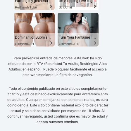
Fucking my girlfriend's hot mommy by mistake
I'm Stripping Live Right Now
RedhandsTube
StripChat
Dominant or Submissive? Cold or Wild?
Turn Your Fantasies into Reality on GirlfriendGPT
GirlfriendGPT
GirlfriendGPT
Para prevenir la entrada de menores, esta web ha sido
etiquetada por la RTA (Restricted To Adults, Restringido A los
Adultos, en español). Puede bloquear fácilmente el acceso a
esta web mediante un filtro de navegación.
Todo el contenido publicado en este sitio es completamente
ficticio y está destinado exclusivamente para entretenimiento
de adultos. Cualquier semejanza con personas reales, es pura
coincidencia. Este sitio contiene material explícito de carácter
sexual y solo debe ser visitado por mayores de 18 años. Al
continuar navegando, usted confirma que es mayor de edad y
acepta nuestros términos.