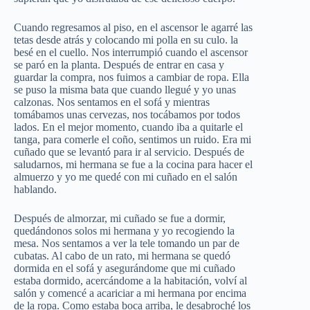
Cuando regresamos al piso, en el ascensor le agarré las
tetas desde atrás y colocando mi polla en su culo. la
besé en el cuello. Nos interrumpió cuando el ascensor
se paró en la planta. Después de entrar en casa y
guardar la compra, nos fuimos a cambiar de ropa. Ella
se puso la misma bata que cuando llegué y yo unas
calzonas. Nos sentamos en el sofá y mientras
tomábamos unas cervezas, nos tocábamos por todos
lados. En el mejor momento, cuando iba a quitarle el
tanga, para comerle el coño, sentimos un ruido. Era mi
cuñado que se levantó para ir al servicio. Después de
saludarnos, mi hermana se fue a la cocina para hacer el
almuerzo y yo me quedé con mi cuñado en el salón
hablando.
Después de almorzar, mi cuñado se fue a dormir,
quedándonos solos mi hermana y yo recogiendo la
mesa. Nos sentamos a ver la tele tomando un par de
cubatas. Al cabo de un rato, mi hermana se quedó
dormida en el sofá y asegurándome que mi cuñado
estaba dormido, acercándome a la habitación, volví al
salón y comencé a acariciar a mi hermana por encima
de la ropa. Como estaba boca arriba, le desabroché los