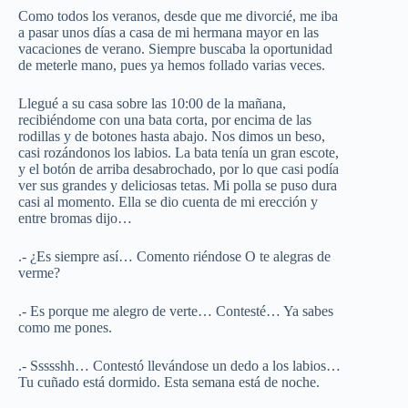
Como todos los veranos, desde que me divorcié, me iba
a pasar unos días a casa de mi hermana mayor en las
vacaciones de verano. Siempre buscaba la oportunidad
de meterle mano, pues ya hemos follado varias veces.
Llegué a su casa sobre las 10:00 de la mañana,
recibiéndome con una bata corta, por encima de las
rodillas y de botones hasta abajo. Nos dimos un beso,
casi rozándonos los labios. La bata tenía un gran escote,
y el botón de arriba desabrochado, por lo que casi podía
ver sus grandes y deliciosas tetas. Mi polla se puso dura
casi al momento. Ella se dio cuenta de mi erección y
entre bromas dijo…
.- ¿Es siempre así… Comento riéndose O te alegras de
verme?
.- Es porque me alegro de verte… Contesté… Ya sabes
como me pones.
.- Ssssshh… Contestó llevándose un dedo a los labios…
Tu cuñado está dormido. Esta semana está de noche.