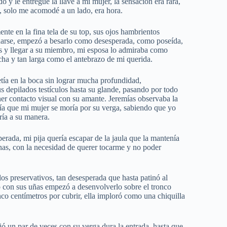
o y le entregué la llave a mi mujer, la sensación era rara,
ra, solo me acomodé a un lado, era hora.
nte en la fina tela de su top, sus ojos hambrientos
udarse, empezó a besarlo como desesperada, como poseída,
pies y llegar a su miembro, mi esposa lo admiraba como
cha y tan larga como el antebrazo de mi querida.
tía en la boca sin lograr mucha profundidad,
 depilados testículos hasta su glande, pasando por todo
r contacto visual con su amante. Jeremías observaba la
abía que mi mujer se moría por su verga, sabiendo que yo
aría a su manera.
erada, mi pija quería escapar de la jaula que la mantenía
ernas, con la necesidad de querer tocarme y no poder
os preservativos, tan desesperada que hasta patinó al
o con sus uñas empezó a desenvolverlo sobre el tronco
nco centímetros por cubrir, ella imploró como una chiquilla
ió un par de veces con su verga dura la entrada, hasta que