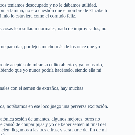
otros teníamos desocupado y no le dábamos utilidad,
on la familia, no era cuestión que el nombre de Elizabeth
 mío lo estuviera como el cornudo feliz.
s cosas le resultaran normales, nada de improvisados, no
arne para dar, por lejos mucho más de los once que yo
nte acepté solo mirar su culito abierto y ya no usarlo,
abiendo que yo nunca podría hacérselo, siendo ella mi
ginales con el semen de extraños, hay muchas
bos, notábamos en ese loco juego una perversa excitación.
atónica sesión de amantes, algunos mejores, otros no
 se cansó de chupar pijas y yo de beber semen al final del
ien, llegamos a las tres cifras, y será parte del fin de mi