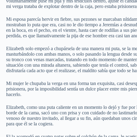
voluntariamente puse mi pija y mis testículos dentro, ajusté el candad
mi verga trataba de explotar dentro de la caja, pero estaba prisione
Mi esposa parecía hervir en fiebre, sus pezones se marcaban nítidame
mostraban lo puta que era, casi no le dio tiempo a Jeremías a desn
en la boca, en el pecho, en el vientre, hasta caer de rodillas a sus 
perdida, es que llamativamente la pija de ese hombre era casi tan an
Elizabeth solo empezó a chupársela de una manera mi puta, se la me
masturbándolo con ambas manos, o solo pasando la lengua desde sus
su tronco con venas marcadas, tratando en todo momento de mantene
situación con una mirada altanera, sabiendo que tenía el control, s
disfrutaría cada acto que el realizase, el maldito sabía que todo se h
Mi mujer le chupaba la verga en una forma tan exquisita, casi desesp
prisionera, por la imposibilidad sentía un dulce placer entre mis pi
hacerlo.
Elizabeth, como una puta caliente en un momento lo dejó y fue por l
borde de la cama, sacó uno con prisa y con cuidado de no lastimarl
venoso de nuestro invitado, al llegar a su fin, aún quedaban unos ci
para que él se la cogiera.
El la acomodó en cuatro patas sobre el colchón de la cama, le acaric