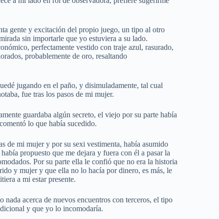
nece a mi lado en rol de observadora, prefiere sugerirme
ta gente y excitación del propio juego, un tipo al otro
mirada sin importarle que yo estuviera a su lado.
conómico, perfectamente vestido con traje azul, rasurado,
 dorados, probablemente de oro, resaltando
uedé jugando en el paño, y disimuladamente, tal cual
otaba, fue tras los pasos de mi mujer.
amente guardaba algún secreto, el viejo por su parte había
 comentó lo que había sucedido.
vas de mi mujer y por su sexi vestimenta, había asumido
le había propuesto que me dejara y fuera con él a pasar la
omodados. Por su parte ella le confió que no era la historia
do y mujer y que ella no lo hacía por dinero, es más, le
tiera a mi estar presente.
nada acerca de nuevos encuentros con terceros, el tipo
adicional y que yo lo incomodaría.