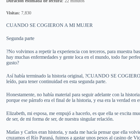
Duración estimada de lectura:
22 minutos
Visitas:
7,830
CUANDO SE COGIERON A MI MUJER
Segunda parte
?No volvimos a repetir la experiencia con terceros, para muestra b
hay muchas enfermedades y gente loca en el mundo, todo fue perfec
gusto?
Así había terminado la historia original, ?CUANDO SE COGIERON
leído, para tener continuidad en esta segunda parte.
Honestamente, no había material para seguir adelante con la historia,
porque ese párrafo era el final de la historia, y esa era la verdad en
Elizabeth, mi esposa, me empujó a hacerlo, es que ella se excita mu
de ser, de mi forma de ser, de nuestra singular relación.
Matías y Carlos eran historia, y nada me hacía pensar que ella volv
cruzamos el Río Paraná, fuimos a gastar unos pesos al casino de Vi