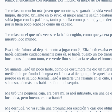
relato, el encuentro con Jeremías, por mucho, el mejor de los amant
Jeremías era mucho más joven que nosotros, se ganaba la vida vendi
limpio, discreto, brillante en lo suyo, el mejor amante según palabra
sabía jugar con las palabras, tanto para ella como para mí, y que de
por si fuera poco acababa como un caballo.
Jeremías era el que más veces se la había cogido, como que ya era pa
nuestro loco mundo.
Esa tarde, fuimos al departamento a jugar con él, Elizabeth estaba ex
había depilado cuidadosamente para él, se había puesto un top trans
bucaneras al mismo tono, ese verde flúo solo hacía resaltar el bronc
Su amante llegó un poco tarde, como de costumbre me dio un fuert
metiéndole profundo la lengua en la boca al tiempo que le apretaba 
porque en su saludo Jeremía llegó a meterle una falange en el culo, 
solo eso, además nos había traído un obsequio.
Me tiró una pequeña caja, era para mí, la abrí intrigado, era una de e
loca idea, pero bueno, era excitante?
Me desnudé, yo ya sufría una pronunciada erección y casi que oblig