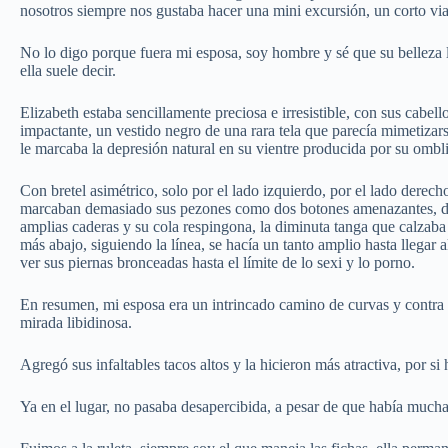
nosotros siempre nos gustaba hacer una mini excursión, un corto viaje
No lo digo porque fuera mi esposa, soy hombre y sé que su belleza
ella suele decir.
Elizabeth estaba sencillamente preciosa e irresistible, con sus cabel
impactante, un vestido negro de una rara tela que parecía mimetizars
le marcaba la depresión natural en su vientre producida por su ombl
Con bretel asimétrico, solo por el lado izquierdo, por el lado dere
marcaban demasiado sus pezones como dos botones amenazantes, dib
amplias caderas y su cola respingona, la diminuta tanga que calzaba
más abajo, siguiendo la línea, se hacía un tanto amplio hasta llegar 
ver sus piernas bronceadas hasta el límite de lo sexi y lo porno.
En resumen, mi esposa era un intrincado camino de curvas y contra 
mirada libidinosa.
Agregó sus infaltables tacos altos y la hicieron más atractiva, por si h
Ya en el lugar, no pasaba desapercibida, a pesar de que había mucha