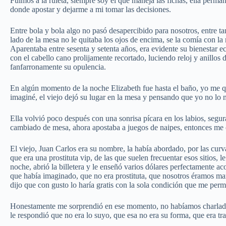
Fuimos a la ruleta, siempre soy el que maneja las fichas, ella perma
donde apostar y dejarme a mi tomar las decisiones.
Entre bola y bola algo no pasó desapercibido para nosotros, entre tan
lado de la mesa no le quitaba los ojos de encima, se la comía con la 
Aparentaba entre sesenta y setenta años, era evidente su bienestar e
con el cabello cano prolijamente recortado, luciendo reloj y anillos
fanfarronamente su opulencia.
En algún momento de la noche Elizabeth fue hasta el baño, yo me q
imaginé, el viejo dejó su lugar en la mesa y pensando que yo no lo n
Ella volvió poco después con una sonrisa pícara en los labios, segur
cambiado de mesa, ahora apostaba a juegos de naipes, entonces me
El viejo, Juan Carlos era su nombre, la había abordado, por las cur
que era una prostituta vip, de las que suelen frecuentar esos sitios, 
noche, abrió la billetera y le enseñó varios dólares perfectamente ac
que había imaginado, que no era prostituta, que nosotros éramos mari
dijo que con gusto lo haría gratis con la sola condición que me permi
Honestamente me sorprendió en ese momento, no habíamos charlado 
le respondió que no era lo suyo, que esa no era su forma, que era tr