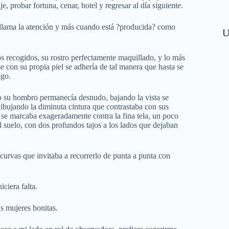
, probar fortuna, cenar, hotel y regresar al día siguiente.
 llama la atención y más cuando está ?producida? como
U
los recogidos, su rostro perfectamente maquillado, y lo más
e con su propia piel se adhería de tal manera que hasta se
igo.
cho su hombro permanecía desnudo, bajando la vista se
ujando la diminuta cintura que contrastaba con sus
 se marcaba exageradamente contra la fina tela, un poco
al suelo, con dos profundos tajos a los lados que dejaban
curvas que invitaba a recorrerlo de punta a punta con
iciera falta.
s mujeres bonitas.