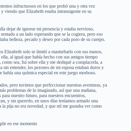
ntentos infructuosos en los que probó una y otra vez
, y viendo que Elizabeth estaba intransigente en su
día dejar de ignorar mi presencia y estaba nervioso,
sentado a un lado esperando que se la cogiera, pero eso
diaba belleza, pecado y deseo por cada poro de su cuerpo.
sos Elizabeth solo se limitó a masturbarlo con sus manos,
s ella, al igual que había hecho con sus amigos tiempo
, como sea, fui sobre ella y me dediqué a complacerla, a
ba sin entender, los pezones de mi esposa estaban duros y
e había una química especial en este juego morboso.
os, pero tuvimos que perfeccionar nuestras aventuras, ya
más problemas de lo imaginado, así que una mañana,
para nuestro futuro, para nuestros encuentros,
an, y sin quererlo, en unos días teníamos armado una
aba la pija no era novedad, y que mí me gustaba ver como
plir en ese momento