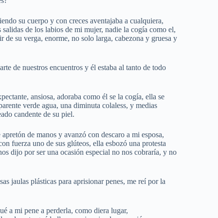
es?
endo su cuerpo y con creces aventajaba a cualquiera,
s salidas de los labios de mi mujer, nadie la cogía como el,
cir de su verga, enorme, no solo larga, cabezona y gruesa y
rte de nuestros encuentros y él estaba al tanto de todo
pectante, ansiosa, adoraba como él se la cogía, ella se
parente verde agua, una diminuta colaless, y medias
eado candente de su piel.
e apretón de manos y avanzó con descaro a mi esposa,
con fuerza uno de sus glúteos, ella esbozó una protesta
nos dijo por ser una ocasión especial no nos cobraría, y no
sas jaulas plásticas para aprisionar penes, me reí por la
ué a mi pene a perderla, como diera lugar,