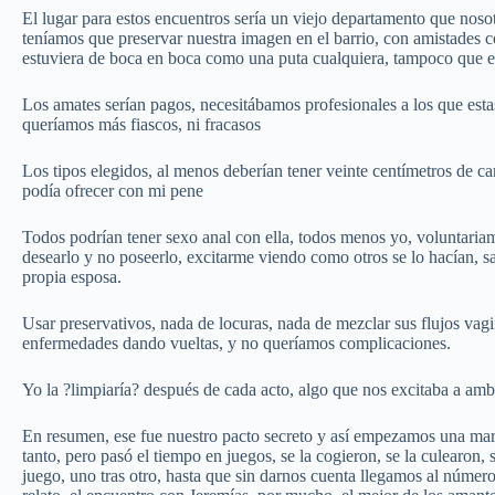
El lugar para estos encuentros sería un viejo departamento que nos
teníamos que preservar nuestra imagen en el barrio, con amistades c
estuviera de boca en boca como una puta cualquiera, tampoco que el
Los amates serían pagos, necesitábamos profesionales a los que esta
queríamos más fiascos, ni fracasos
Los tipos elegidos, al menos deberían tener veinte centímetros de c
podía ofrecer con mi pene
Todos podrían tener sexo anal con ella, todos menos yo, voluntariame
desearlo y no poseerlo, excitarme viendo como otros se lo hacían, s
propia esposa.
Usar preservativos, nada de locuras, nada de mezclar sus flujos va
enfermedades dando vueltas, y no queríamos complicaciones.
Yo la ?limpiaría? después de cada acto, algo que nos excitaba a am
En resumen, ese fue nuestro pacto secreto y así empezamos una mar
tanto, pero pasó el tiempo en juegos, se la cogieron, se la culearon,
juego, uno tras otro, hasta que sin darnos cuenta llegamos al número c