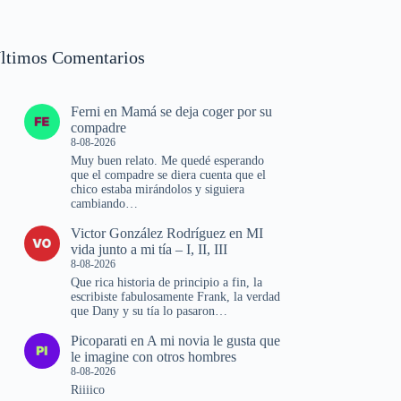
ltimos Comentarios
Ferni
en
Mamá se deja coger por su
compadre
8-08-2026
Muy buen relato. Me quedé esperando
que el compadre se diera cuenta que el
chico estaba mirándolos y siguiera
cambiando…
Victor González Rodríguez
en
MI
vida junto a mi tía – I, II, III
8-08-2026
Que rica historia de principio a fin, la
escribiste fabulosamente Frank, la verdad
que Dany y su tía lo pasaron…
Picoparati
en
A mi novia le gusta que
le imagine con otros hombres
8-08-2026
Riiiico