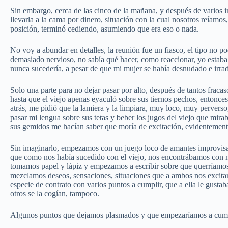
Sin embargo, cerca de las cinco de la mañana, y después de varios i
llevarla a la cama por dinero, situación con la cual nosotros reíamos
posición, terminó cediendo, asumiendo que era eso o nada.
No voy a abundar en detalles, la reunión fue un fiasco, el tipo no po
demasiado nervioso, no sabía qué hacer, como reaccionar, yo estaba 
nunca sucedería, a pesar de que mi mujer se había desnudado e irra
Solo una parte para no dejar pasar por alto, después de tantos fraca
hasta que el viejo apenas eyaculó sobre sus tiernos pechos, entonce
atrás, me pidió que la lamiera y la limpiara, muy loco, muy perverso
pasar mi lengua sobre sus tetas y beber los jugos del viejo que mira
sus gemidos me hacían saber que moría de excitación, evidentement
Sin imaginarlo, empezamos con un juego loco de amantes improvisad
que como nos había sucedido con el viejo, nos encontrábamos con 
tomamos papel y lápiz y empezamos a escribir sobre que querríamos 
mezclamos deseos, sensaciones, situaciones que a ambos nos excitar
especie de contrato con varios puntos a cumplir, que a ella le gust
otros se la cogían, tampoco.
Algunos puntos que dejamos plasmados y que empezaríamos a cum