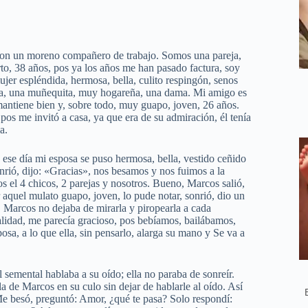
con un moreno compañero de trabajo. Somos una pareja,
o, 38 años, pos ya los años me han pasado factura, soy
er espléndida, hermosa, bella, culito respingón, senos
rubia, una muñequita, muy hogareña, una dama. Mi amigo es
mantiene bien y, sobre todo, muy guapo, joven, 26 años.
os me invitó a casa, ya que era de su admiración, él tenía
a.
 ese día mi esposa se puso hermosa, bella, vestido ceñido
sonrió, dijo: «Gracias», nos besamos y nos fuimos a la
os el 4 chicos, 2 parejas y nosotros. Bueno, Marcos salió,
aquel mulato guapo, joven, lo pude notar, sonrió, dio un
, Marcos no dejaba de mirarla y piropearla a cada
lidad, me parecía gracioso, pos bebíamos, bailábamos,
sa, a lo que ella, sin pensarlo, alarga su mano y Se va a
 semental hablaba a su oído; ella no paraba de sonreír.
a de Marcos en su culo sin dejar de hablarle al oído. Así
Me besó, preguntó: Amor, ¿qué te pasa? Solo respondí: