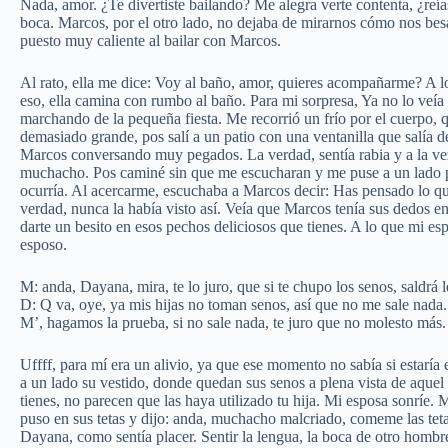
Nada, amor. ¿Te divertiste bailando? Me alegra verte contenta, ¿reí
boca. Marcos, por el otro lado, no dejaba de mirarnos cómo nos b
puesto muy caliente al bailar con Marcos.
Al rato, ella me dice: Voy al baño, amor, quieres acompañarme? A lo
eso, ella camina con rumbo al baño. Para mi sorpresa, Ya no lo veía
marchando de la pequeña fiesta. Me recorrió un frío por el cuerpo, 
demasiado grande, pos salí a un patio con una ventanilla que salía 
Marcos conversando muy pegados. La verdad, sentía rabia y a la ve
muchacho. Pos caminé sin que me escucharan y me puse a un lado pa
ocurría. Al acercarme, escuchaba a Marcos decir: Has pensado lo q
verdad, nunca la había visto así. Veía que Marcos tenía sus dedos en 
darte un besito en esos pechos deliciosos que tienes. A lo que mi 
esposo.
M: anda, Dayana, mira, te lo juro, que si te chupo los senos, saldrá 
D: Q va, oye, ya mis hijas no toman senos, así que no me sale nada.
M’, hagamos la prueba, si no sale nada, te juro que no molesto más.
Uffff, para mí era un alivio, ya que ese momento no sabía si estarí
a un lado su vestido, donde quedan sus senos a plena vista de aquel 
tienes, no parecen que las haya utilizado tu hija. Mi esposa sonríe.
puso en sus tetas y dijo: anda, muchacho malcriado, comeme las teta
Dayana, como sentía placer. Sentir la lengua, la boca de otro hombr