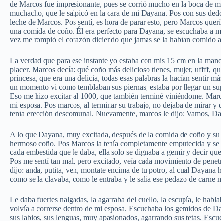
de Marcos fue impresionante, pues se corrió mucho en la boca de mi 
muchacho, que le salpicó en la cara de mi Dayana. Pos con sus dedos
leche de Marcos. Pos sentí, es hora de parar esto, pero Marcos quería
una comida de coño. Él era perfecto para Dayana, se escuchaba a mi 
vez me rompió el corazón diciendo que jamás se la habían comido así
La verdad que para ese instante yo estaba con mis 15 cm en la ma
placer. Marcos decía: qué coño más delicioso tienes, mujer, uffff, q
princesa, que era una delicia, todas esas palabras la hacían sentir m
un momento vi como temblaban sus piernas, estaba por llegar un su
Eso me hizo excitar al 1000, que también terminé viniéndome. Marco
mi esposa. Pos marcos, al terminar su trabajo, no dejaba de mirar y 
tenía erección descomunal. Nuevamente, marcos le dijo: Vamos, Day
A lo que Dayana, muy excitada, después de la comida de coño y su c
hermoso coño. Pos Marcos la tenía completamente emputecida y se cl
cada embestida que le daba, ella solo se dignaba a gemir y decir que
Pos me sentí tan mal, pero excitado, veía cada movimiento de penetr
dijo: anda, putita, ven, montate encima de tu potro, al cual Dayana 
como se la clavaba, como le entraba y le salía ese pedazo de carne 
Le daba fuertes nalgadas, la agarraba del cuello, la escupía, le habla
volvía a correrse dentro de mi esposa. Escuchaba los gemidos de Day
sus labios, sus lenguas, muy apasionados, agarrando sus tetas. Escuc