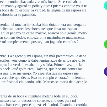
cho continuaba, cada vez más fuerte. Se escuchaba a
su mano y agarró su polla y dijo: Quieres ver que yo sí te
a boca de mi esposa, la verdad, la lengua de mi esposa era
esabrochaba su pantalón.
a verdad, el muchacho estaba bien dotado, era una verga de
deliciosa, parece los chocolates que lleva mi esposo
r aquel pedazo de carne masivo, Marcos solo gemía, metió
ugar con sus dedos, empezaron a masturbarse mutuamente,
e mí completamente, pos seguían jugando entre los 2,
mbre. La agacha y mi esposa, sin más preámbulos, le daba
etalles: veía cómo le daba lenguetazos de arriba abajo, le
par. La verdad, estaba muy salida. Primera vez que la
 decía: qué golfa eres, Dayana, qué rico me comes los
 la mía. Eso me enojó. Yo esperaba que mi esposa me
, escuché que decía. Eso me rompió el corazón, mientras
 profesional chupando, ufff. Marcos se moría de placer, lo
erga de su boca e intentaba meterla toda en su boca.
enzó a sentir deseos de correrse, a lo que, para mi
aba hacer eso, pensé, quizás el alcohol. Cuando la corrida