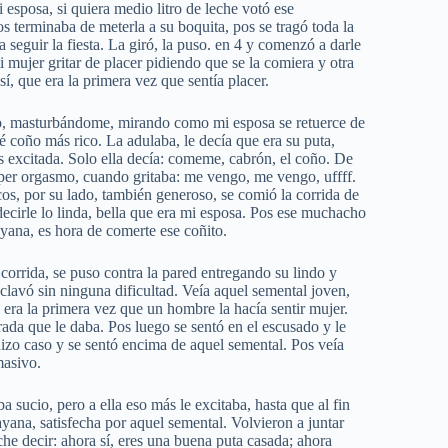
esposa, si quiera medio litro de leche votó ese
 terminaba de meterla a su boquita, pos se tragó toda la
 seguir la fiesta. La giró, la puso. en 4 y comenzó a darle
mujer gritar de placer pidiendo que se la comiera y otra
, que era la primera vez que sentía placer.
no, masturbándome, mirando como mi esposa se retuerce de
ué coño más rico. La adulaba, le decía que era su puta,
ás excitada. Solo ella decía: comeme, cabrón, el coño. De
per orgasmo, cuando gritaba: me vengo, me vengo, uffff.
s, por su lado, también generoso, se comió la corrida de
decirle lo linda, bella que era mi esposa. Pos ese muchacho
ana, es hora de comerte ese coñito.
orrida, se puso contra la pared entregando su lindo y
avó sin ninguna dificultad. Veía aquel semental joven,
 era la primera vez que un hombre la hacía sentir mujer.
ada que le daba. Pos luego se sentó en el escusado y le
hizo caso y se sentó encima de aquel semental. Pos veía
masivo.
ba sucio, pero a ella eso más le excitaba, hasta que al fin
ana, satisfecha por aquel semental. Volvieron a juntar
he decir: ahora sí, eres una buena puta casada; ahora