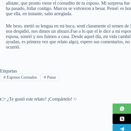
alístate, que pronto viene el cornudito de tu esposo. Mi sorpresa fu
ha pasado, follar contigo. Marcos se volvieron a besar. Pensé: es hor
que ella, en instante, salio arreglada.
Me beso, metió su lengua en mi boca, sentí claramente el semen de
nos despidió, nos dimos un abrazo.Fue a lo que el le dice a mi espo
esposa, sonrió y nos fuimos a casa. Desde aquel día, mi vida cambi
ayudan, es primera vez que relato algo), espero sus comentarios, n
ocurrió.
Etiquetas
#
Esposos Cornudos
#
Putas
👉 ¿Te gustó este relato? ¡Compártelo! ✨