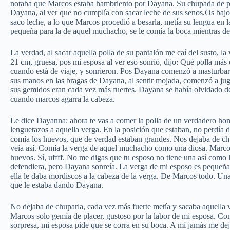
notaba que Marcos estaba hambriento por Dayana. Su chupada de pe
Dayana, al ver que no cumplía con sacar leche de sus senos.Os bajo 
saco leche, a lo que Marcos procedió a besarla, metía su lengua en l
pequeña para la de aquel muchacho, se le comía la boca mientras d
La verdad, al sacar aquella polla de su pantalón me caí del susto, l
21 cm, gruesa, pos mi esposa al ver eso sonrió, dijo: Qué polla más 
cuando está de viaje, y sonrieron. Pos Dayana comenzó a masturba
sus manos en las bragas de Dayana, al sentir mojada, comenzó a j
sus gemidos eran cada vez más fuertes. Dayana se había olvidado d
cuando marcos agarra la cabeza.
Le dice Dayanna: ahora te vas a comer la polla de un verdadero ho
lenguetazos a aquella verga. En la posición que estaban, no perdía d
comía los huevos, que de verdad estaban grandes. Nos dejaba de chu
veía así. Comía la verga de aquel muchacho como una diosa. Marcos
huevos. Sí, uffff. No me digas que tu esposo no tiene una así como
defendiera, pero Dayana sonreía. La verga de mi esposo es pequeña
ella le daba mordiscos a la cabeza de la verga. De Marcos todo. Una
que le estaba dando Dayana.
No dejaba de chuparla, cada vez más fuerte metía y sacaba aquella v
Marcos solo gemía de placer, gustoso por la labor de mi esposa. Com
sorpresa, mi esposa pide que se corra en su boca. A mí jamás me dej