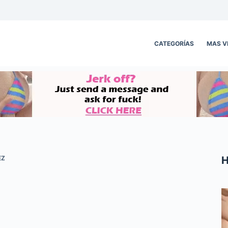
CATEGORÍAS
MAS V
H
EZ