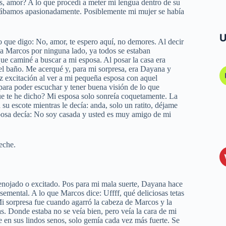
as, amor? A lo que procedí a meter mi lengua dentro de su
esábamos apasionadamente. Posiblemente mi mujer se había
U
 que digo: No, amor, te espero aquí, no demores. Al decir
 a Marcos por ninguna lado, ya todos se estaban
que caminé a buscar a mi esposa. Al posar la casa era
del baño. Me acerqué y, para mi sorpresa, era Dayana y
z excitación al ver a mi pequeña esposa con aquel
ra poder escuchar y tener buena visión de lo que
ue te he dicho? Mi esposa solo sonreía coquetamente. La
su escote mientras le decía: anda, solo un ratito, déjame
esposa decía: No soy casada y usted es muy amigo de mi
leche.
a enojado o excitado. Pos para mi mala suerte, Dayana hace
semental. A lo que Marcos dice: Uffff, qué deliciosas tetas
 Mi sorpresa fue cuando agarró la cabeza de Marcos y la
s. Donde estaba no se veía bien, pero veía la cara de mi
e en sus lindos senos, solo gemía cada vez más fuerte. Se