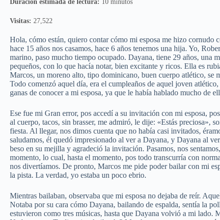
Duración estimada de lectura:
10 minutos
Visitas:
27,522
Hola, cómo están, quiero contar cómo mi esposa me hizo cornudo 
hace 15 años nos casamos, hace 6 años tenemos una hija. Yo, Robert
marino, paso mucho tiempo ocupado. Dayana, tiene 29 años, una muj
pequeños, con lo que hacía notar, bien excitante y ricos. Ella es 
Marcos, un moreno alto, tipo dominicano, buen cuerpo atlético, se 
Todo comenzó aquel día, era el cumpleaños de aquel joven atlético, p
ganas de conocer a mi esposa, ya que le había hablado mucho de ell
Ese fue mi Gran error, pos accedí a su invitación con mi esposa, pos
al cuerpo, tacos, sin brasser, me admiró, le dije: «Estás preciosa», 
fiesta. Al llegar, nos dimos cuenta que no había casi invitados, éram
saludamos, él quedó impresionado al ver a Dayana, y Dayana al ver 
beso en su mejilla y agradeció la invitación. Pasamos, nos sentamos
momento, lo cual, hasta el momento, pos todo transcurría con norma
nos divertíamos. De pronto, Marcos me pide poder bailar con mi espo
la pista. La verdad, yo estaba un poco ebrio.
Mientras bailaban, observaba que mi esposa no dejaba de reír. Aquel
Notaba por su cara cómo Dayana, bailando de espalda, sentía la poll
estuvieron como tres músicas, hasta que Dayana volvió a mi lado. 