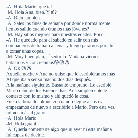
-A. Hola Mario, qué tal.
-M. Hola Ana, bien. Y tú?
-A. Bien también
-A. Sales los fines de semana por donde normalmente
hemos salido cuando éramos más jóvenes?
-M. Hay sitios mejores para nuestras edades. Por?
-A. He quedado para el sábado en salir con mis
compañeros de trabajo a cenar y luego pararnos por ahí
a tomar unas copas.
-M. Muy buen plan, sí señorita. Mañana viernes
hablamos y concretamos😘😘😘
-A. Ok 😘😘
Aquella noche y Ana no quiso que le escribiéramos más
Al que iba a ser su macho dos días después.
A la mañana siguiente. Bastante temprano, Le escribió
Mario dándole los Buenos días. Ana simplemente le
contesto con lo mismo y ahí quedó la cosa.
Fue a la hora del almuerzo cuando llegue a casa y
empezamos de nuevo a escribirle a Mario, Pero esta vez
fuimos más al grano.
-A. Hola Mario.
-M. Hola guapi.
-A. Quería comentarte algo que ni ayer ni esta mañana
fui capaz de decirte.