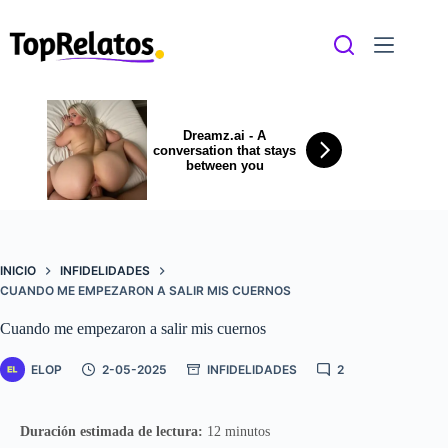
Saltar
al
contenido
Dreamz.ai - A
conversation that stays
between you
INICIO
INFIDELIDADES
CUANDO ME EMPEZARON A SALIR MIS CUERNOS
Cuando me empezaron a salir mis cuernos
ELOP
2-05-2025
INFIDELIDADES
2
Duración estimada de lectura:
12 minutos