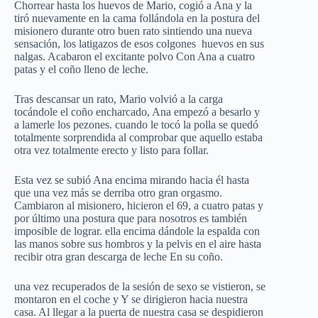
Chorrear hasta los huevos de Mario, cogió a Ana y la
tiró nuevamente en la cama follándola en la postura del
misionero durante otro buen rato sintiendo una nueva
sensación, los latigazos de esos colgones huevos en sus
nalgas. Acabaron el excitante polvo Con Ana a cuatro
patas y el coño lleno de leche.
Tras descansar un rato, Mario volvió a la carga
tocándole el coño encharcado, Ana empezó a besarlo y
a lamerle los pezones. cuando le tocó la polla se quedó
totalmente sorprendida al comprobar que aquello estaba
otra vez totalmente erecto y listo para follar.
Esta vez se subió Ana encima mirando hacia él hasta
que una vez más se derriba otro gran orgasmo.
Cambiaron al misionero, hicieron el 69, a cuatro patas y
por último una postura que para nosotros es también
imposible de lograr. ella encima dándole la espalda con
las manos sobre sus hombros y la pelvis en el aire hasta
recibir otra gran descarga de leche En su coño.
una vez recuperados de la sesión de sexo se vistieron, se
montaron en el coche y Y se dirigieron hacia nuestra
casa. Al llegar a la puerta de nuestra casa se despidieron