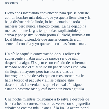
nosotros.
Llevo años intentando convencerla para que se acueste
con un hombre más dotado que yo que la llene bien y la
haga disfrutar de lo lindo, lo he intentado de todas
maneras pero nunca a habido forma. La he dejado ha
medias durante largas temporadas, suplicándole por
activa y por pasiva, viendo porno Cuckold, fuimos a un
local liberal, diciéndole que quería compartir a un
semental con ella y yo que sé de cuántas formas más.
Un día le saqué la conversación de sus rolletes de
adolescente y había uno que parece ser que aún
despertaba algo. El sujeto es un cuñado de su hermana
llamado Mario el cual se lío un par de veces con Ana
sin llegar a mayores pero tras horas y días de
interrogatorio me desvelo que en esos encuentros le
había tocado el paquete y allí se palpaba algo
descomunal. La verdad es que el chaval aún sigue
estando bastante bien y está hecho un buen aguililla.
Una noche mientras follabamos a lo salvaje después de
haberla hecho correrse dos o tres veces con su juguetito
cabalgaba encima mía, le apagué la luz, la agarré por el