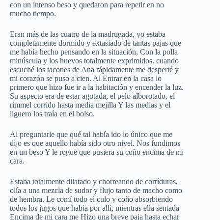
con un intenso beso y quedaron para repetir en no
mucho tiempo.
Eran más de las cuatro de la madrugada, yo estaba
completamente dormido y extasiado de tantas pajas que
me había hecho pensando en la situación, Con la polla
minúscula y los huevos totalmente exprimidos. cuando
escuché los tacones de Ana rápidamente me desperté y
mi corazón se puso a cien. Al Entrar en la casa lo
primero que hizo fue ir a la habitación y encender la luz.
Su aspecto era de estar agotada, el pelo alborotado, el
rimmel corrido hasta media mejilla Y las medias y el
liguero los traía en el bolso.
Al preguntarle que qué tal había ido lo único que me
dijo es que aquello había sido otro nivel. Nos fundimos
en un beso Y le rogué que pusiera su coño encima de mi
cara.
Estaba totalmente dilatado y chorreando de corríduras,
olía a una mezcla de sudor y flujo tanto de macho como
de hembra. Le comí todo el culo y coño absorbiendo
todos los jugos que había por allí, mientras ella sentada
Encima de mi cara me Hizo una breve paja hasta echar