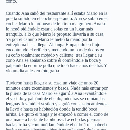
contó.
Cuando Ana salió del restaurante allí estaba Mario en la
puerta subido en el coche esperando. Ana se subió en el
coche. Mario le propuso de ir a tomar algo pero Ana se
lo negó pidiéndole estar a solas en un lugar más
tranquilo, a lo que Mario le propuso llevarla a su casa.
Ya por el camino Mario le metió la mano por la
entrepierna hasta llegar Al tanga Empapado en flujo
encontrando el orificio y metiendo un par de dedos en
su coño totalmente mojado y caliente, tras llegar a su
coño Ana se abalanzó sobre él comiéndole la boca y
palpando la enorme polla que tocó hace años de atrás Y
vio un día antes en fotografía.
Tuvieron hasta llegar a su casa un viaje de unos 20
minutos entre tocamientos y besos. Nada más entrar por
la puerta de la casa Mario se agarró a Ana levantándole
el vestido y palpándole el culo, mientras se comían las
lenguas levantó el vestido y siguió con sus tocamientos,
la llevó a hasta su habitación donde la tendió boca
arriba, Le quitó el tanga y le empezó a comer el coño de
una manera bastante habilidosa, Le echó las piernas
hacia arriba y continuó lamiéndole el culo. Tras haberla
hecho correrse bastante bien Ana se levantó de la cama,