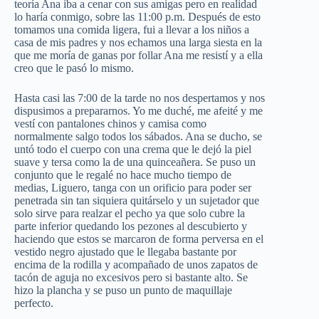
teoría Ana iba a cenar con sus amigas pero en realidad
lo haría conmigo, sobre las 11:00 p.m. Después de esto
tomamos una comida ligera, fui a llevar a los niños a
casa de mis padres y nos echamos una larga siesta en la
que me moría de ganas por follar Ana me resistí y a ella
creo que le pasó lo mismo.
Hasta casi las 7:00 de la tarde no nos despertamos y nos
dispusimos a prepararnos. Yo me duché, me afeité y me
vestí con pantalones chinos y camisa como
normalmente salgo todos los sábados. Ana se ducho, se
untó todo el cuerpo con una crema que le dejó la piel
suave y tersa como la de una quinceañera. Se puso un
conjunto que le regalé no hace mucho tiempo de
medias, Liguero, tanga con un orificio para poder ser
penetrada sin tan siquiera quitárselo y un sujetador que
solo sirve para realzar el pecho ya que solo cubre la
parte inferior quedando los pezones al descubierto y
haciendo que estos se marcaron de forma perversa en el
vestido negro ajustado que le llegaba bastante por
encima de la rodilla y acompañado de unos zapatos de
tacón de aguja no excesivos pero si bastante alto. Se
hizo la plancha y se puso un punto de maquillaje
perfecto.