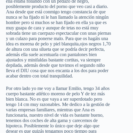
ella estaba follando con un pedazo de negro,
posiblemente producto del porno que veo casi a diario.
Ana desde que está conmigo tengo constancia de que
nunca se ha fijado ni le han llamado la atención ningún
hombre pero si muchos se han fijado en ella ya que es
muy guapa de cara y aunque de tetas no está muy
sobrada tiene un cuerpazo espectacular con unas piernas
y un culazo para ponerse malo. Para que os hagáis una
idea es morena de pelo y piel blanquita,ojos negros 1,70
de altura con una silueta que se podría decir perfecta,
además ella suele acentuarla con pantalones bien
ajustados y minifaldas bastante cortitas, va siempre
depilada, además desde que tuvimos el segundo niño
lleva el DIU cosa que nos encanta a los dos para poder
acabar dentro con total tranquilidad.
Por otro lado yo me voy a llamar Emilio, tengo 34 años
cuerpo bastante atlético moreno de pelo Y de tez más
bien blanca. No es que vaya a ser superdotado pero
tengo 14 cm muy razonables. Me dedico a la gestión de
varias empresas familiares, mientras que Ana es
funcionaria, nuestro nivel de vida es bastante bueno,
tenemos dos coches de alta gama y carecemos de
hipoteca. Posiblemente lo único que deje algo que
desear es que quizás tengamos poco tiempo para