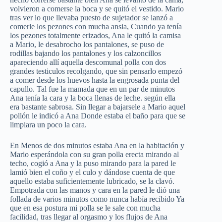
volvieron a comerse la boca y se quitó el vestido. Mario
tras ver lo que llevaba puesto de sujetador se lanzó a
comerle los pezones con mucha ansia, Cuando ya tenía
los pezones totalmente erizados, Ana le quitó la camisa
a Mario, le desabrocho los pantalones, se puso de
rodillas bajando los pantalones y los calzoncillos
apareciendo allí aquella descomunal polla con dos
grandes testiculos recolgando, que sin pensarlo empezó
a comer desde los huevos hasta la engrosada punta del
capullo. Tal fue la mamada que en un par de minutos
Ana tenía la cara y la boca llenas de leche. según ella
era bastante sabrosa. Sin llegar a bajarsele a Mario aquel
pollón le indicó a Ana Donde estaba el baño para que se
limpiara un poco la cara.
En Menos de dos minutos estaba Ana en la habitación y
Mario esperándola con su gran polla erecta mirando al
techo, cogió a Ana y la puso mirando para la pared le
lamió bien el coño y el culo y dándose cuenta de que
aquello estaba suficientemente lubricado, se la clavó.
Empotrada con las manos y cara en la pared le dió una
follada de varios minutos como nunca había recibido Ya
que en esa postura mi polla se le sale con mucha
facilidad, tras llegar al orgasmo y los flujos de Ana