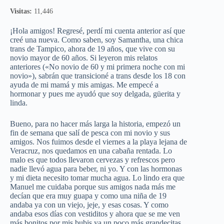
Visitas:
11,446
¡Hola amigos! Regresé, perdí mi cuenta anterior así que
creé una nueva. Como saben, soy Samantha, una chica
trans de Tampico, ahora de 19 años, que vive con su
novio mayor de 60 años. Si leyeron mis relatos
anteriores («No novio de 60 y mi primera noche con mi
novio»), sabrán que transicioné a trans desde los 18 con
ayuda de mi mamá y mis amigas. Me empecé a
hormonar y pues me ayudó que soy delgada, güerita y
linda.
Bueno, para no hacer más larga la historia, empezó un
fin de semana que salí de pesca con mi novio y sus
amigos. Nos fuimos desde el viernes a la playa lejana de
Veracruz, nos quedamos en una cabaña rentada. Lo
malo es que todos llevaron cervezas y refrescos pero
nadie llevó agua para beber, ni yo. Y con las hormonas
y mi dieta necesito tomar mucha agua. Lo lindo era que
Manuel me cuidaba porque sus amigos nada más me
decían que era muy guapa y como una niña de 19
andaba ya con un viejo, jeje, y esas cosas. Y como
andaba esos días con vestiditos y ahora que se me ven
más bonitos por mis bubis ya un poco más grandecitas,