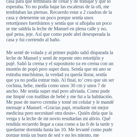
casa para que terminara de cenar y de trabajar y que lo
esperaba. Yo no podía bajar las escaleras de la ofi, me
temblaban las piernas. Recuerdo estar a 2 cuadras de la
casa y detenerme un poco porque sentía unos
retortijones fuertísimos y sentía que si aflojaba un poco
se me saldría la leche de Manuel en plena calle y no,
qué pena, jeje. Así que como pude abrí desesperada la
casa y fui corriendo al baño.
Me senté de volada y al primer pujido salió disparada la
leche de Manuel y sentí de repente otro retortijón y
pujé. Salió la crema y el supositorio ya en crema con un
montón de popó pero super dura. Sentía que mi ano se
estiraba muchísimo, la verdad ya quería llorar, sentía
que ya no podía estirar más. Al final, to’ creo que sin ser
cochina, hehe, medía como unos 30 cm y unos 7 de
ancho. Me sentía super mal pero aliviada. Como pude
me limpié con toallitas de bebé y me fui a la habitación.
Me puse de nuevo cremita y tomé mi celular y le mandé
mensaje a Manuel: «Gracias papi, resultaste mi mejor
medicina pero necesitaré otra dosis». Quién diría que la
verga y la leche de mi novio resultarían mi alivio. Qué
rendida recuerdo llegar a casa como a las 6 de la tarde y
quedarme dormida hasta las 10. Me levanté como pude
porque tenía un buen de sed y no les miento, me