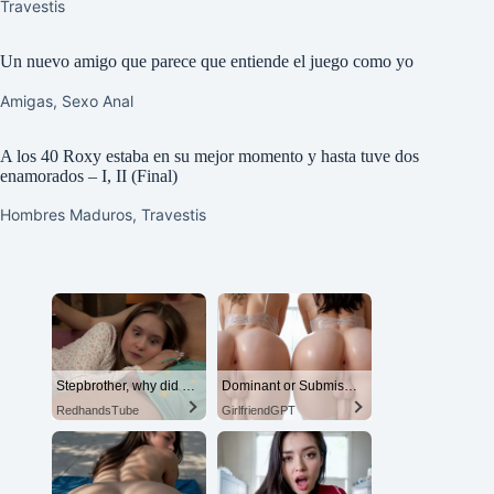
Travestis
Un nuevo amigo que parece que entiende el juego como yo
Amigas
,
Sexo Anal
A los 40 Roxy estaba en su mejor momento y hasta tuve dos
enamorados – I, II (Final)
Hombres Maduros
,
Travestis
Stepbrother, why did you show me your dick? Now I want to fuck you with my wet pussy
Dominant or Submissive? Cold or Wild?
RedhandsTube
GirlfriendGPT