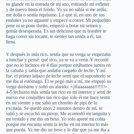
su glande en la entrada de mi ano, estirando mi esfínter
y de nuevo hasta el fondo. Yo ya no sabía si me ardía,
me dolía o sentía riquísimo. Lo que sí, en uno de sus
embates ya no aguanté y empecé a correr. Mi pequeñito
pene ni se pone durito, empezó a botar mi semen y
gemía desesperada. Es tan delicioso que tu hombre te
haga correr sin tocarte, te sientes tan unida a él, tan
llena.
Y después lo más rico, sentía que su verga se empezaba
a hinchar y pensé: qué rico, ya se va a venir. Y recordé
que no lo hicimos en 4 días porque estábamos juntos en
la cabaña y sabía que andaba cargado de leche. Y así
fue, el primer laijazo de leche sentí que el supositorio se
me iba al estómago. Él se pegó más a mí, me empujó su
verga durísimo y soltó un alarido: «¡Haaaaaaaa!!!!!!!».
4-5 lechazos más sentía tan rico en mi interior y sentí de
nuevo ese cosquilleo tan rico que solo él me hace sentir
en mi vientre y me salió un chorrito de pipí de lo
excitada. Se quedó unos 2 minutos dentro de mí, se
salió y se escuchó un ploop. Me acomodó mi tanguita y
mi vestido y me dio un beso. Yo solo apreté mi colita
porque me encanta sentir la leche en mi interior lo más
que pueda. Ya me dio un beso y le dije que ya me iba a