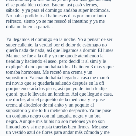
él se ponía bien celoso. Bueno, así pasó viernes,
sábado, y ya para el domingo andaba super incómoda.
No había podido ir al baño esos días por tomar tanto
refresco, siento yo se me resecó el intestino y ya me
dolía un buen la panzita.
Ya llegamos el domingo en la noche. Yo a pensar de ser
super caliente, la verdad por el dolor de estómago no
quería nada de nada, así que llegamos a dormir. El lunes
Manuel se fue a la ofi y yo me quedé atendiendo la
tiendita y haciendo el aseo, pero decidí ir al simi y le
expliqué al doc que no había ido al baño en 3 días y que
tomaba hormonas. Me recetó una crema y un
supositorio. Ya cuando había llegado a casa me marcó
mi novio que se quedaría saliendo después en la ofi
porque enceraría los pisos, así que yo de linda le dije
que sí, que le llevaría un lonchito. Así que llegué a casa,
me duché, abrí el paquetito de la medicina y le puse
crema al alrededor de mi anito y un poquito al
supositorio y me lo fui metiendo despacito. Ya me puse
un conjunto negro con mi tanguita negra y un bra
negro. Aunque mis bubis no son melones ya no son
limoncitos y sí me gusta traerlas bien firmes. Me puse
un vestido azul de flores para andar más cómoda y me