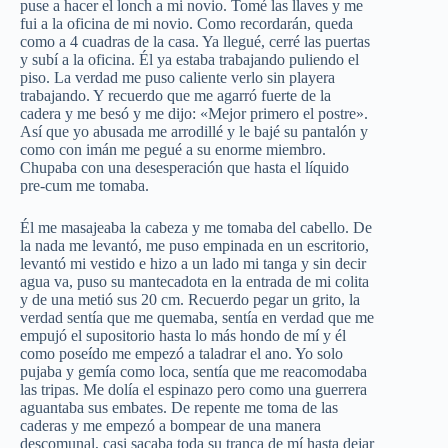
puse a hacer el lonch a mi novio. Tomé las llaves y me
fui a la oficina de mi novio. Como recordarán, queda
como a 4 cuadras de la casa. Ya llegué, cerré las puertas
y subí a la oficina. Él ya estaba trabajando puliendo el
piso. La verdad me puso caliente verlo sin playera
trabajando. Y recuerdo que me agarró fuerte de la
cadera y me besó y me dijo: «Mejor primero el postre».
Así que yo abusada me arrodillé y le bajé su pantalón y
como con imán me pegué a su enorme miembro.
Chupaba con una desesperación que hasta el líquido
pre-cum me tomaba.
Él me masajeaba la cabeza y me tomaba del cabello. De
la nada me levantó, me puso empinada en un escritorio,
levantó mi vestido e hizo a un lado mi tanga y sin decir
agua va, puso su mantecadota en la entrada de mi colita
y de una metió sus 20 cm. Recuerdo pegar un grito, la
verdad sentía que me quemaba, sentía en verdad que me
empujó el supositorio hasta lo más hondo de mí y él
como poseído me empezó a taladrar el ano. Yo solo
pujaba y gemía como loca, sentía que me reacomodaba
las tripas. Me dolía el espinazo pero como una guerrera
aguantaba sus embates. De repente me toma de las
caderas y me empezó a bompear de una manera
descomunal, casi sacaba toda su tranca de mí hasta dejar