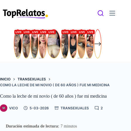
Saltar
al
contenido
INICIO
TRANSEXUALES
COMO LA LECHE DE MI NOVIO ( DE 60 AÑOS ) FUE MI MEDICINA
Como la leche de mi novio ( de 60 años ) fue mi medicina
VICO
5-03-2026
TRANSEXUALES
2
Duración estimada de lectura:
7 minutos