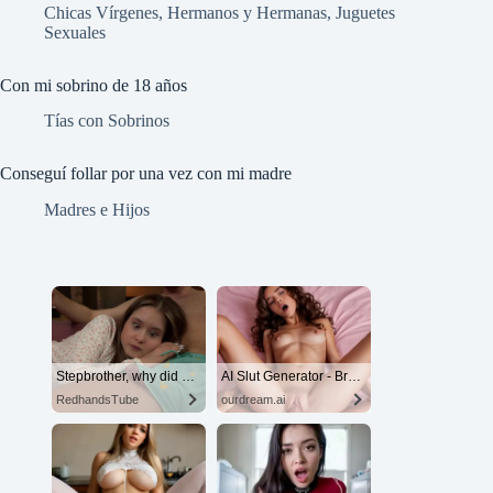
Chicas Vírgenes
,
Hermanos y Hermanas
,
Juguetes
Sexuales
Con mi sobrino de 18 años
Tías con Sobrinos
Conseguí follar por una vez con mi madre
Madres e Hijos
Stepbrother, why did you show me your dick? Now I want to fuck you with my wet pussy
AI Slut Generator - Bring your Fantasies to life 🔥
RedhandsTube
ourdream.ai