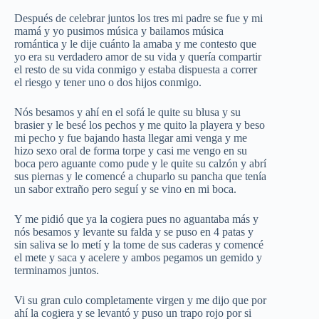
Después de celebrar juntos los tres mi padre se fue y mi
mamá y yo pusimos música y bailamos música
romántica y le dije cuánto la amaba y me contesto que
yo era su verdadero amor de su vida y quería compartir
el resto de su vida conmigo y estaba dispuesta a correr
el riesgo y tener uno o dos hijos conmigo.
Nós besamos y ahí en el sofá le quite su blusa y su
brasier y le besé los pechos y me quito la playera y beso
mi pecho y fue bajando hasta llegar ami venga y me
hizo sexo oral de forma torpe y casi me vengo en su
boca pero aguante como pude y le quite su calzón y abrí
sus piernas y le comencé a chuparlo su pancha que tenía
un sabor extraño pero seguí y se vino en mi boca.
Y me pidió que ya la cogiera pues no aguantaba más y
nós besamos y levante su falda y se puso en 4 patas y
sin saliva se lo metí y la tome de sus caderas y comencé
el mete y saca y acelere y ambos pegamos un gemido y
terminamos juntos.
Vi su gran culo completamente virgen y me dijo que por
ahí la cogiera y se levantó y puso un trapo rojo por si