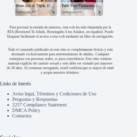
Blow Job or Titjob, Deepthroat or Spreading Pussy
Turn Your Fantasies into Reality
GirlfriendGPT
GirlfriendGPT
Para prevenir la entrada de menores, esta web ha sido etiquetada por la
RTA (Restricted To Adults, Restringido A los Adultos, en español). Puede
bloquear fácilmente el acceso a esta web mediante un filtro de navegación.
Todo el contenido publicado en este sitio es completamente ficticio y está
destinado exclusivamente para entretenimiento de adultos. Cualquier
semejanza con personas reales, es pura coincidencia. Este sitio contiene
material explícito de carácter sexual y solo debe ser visitado por mayores
de 18 años. Al continuar navegando, usted confirma que es mayor de edad
y acepta nuestros términos.
Links de Interés
Aviso legal, Términos y Codiciones de Uso
Preguntas y Respuestas
2257 Compliance Statement
DMCA Policy
Contactos