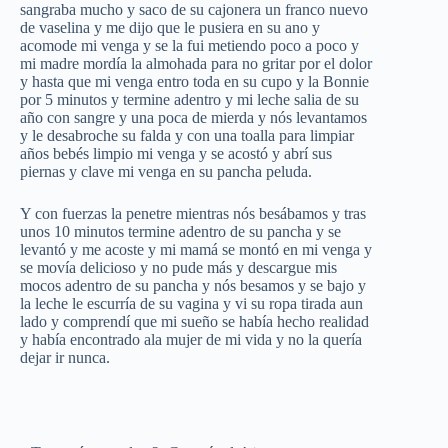
sangraba mucho y saco de su cajonera un franco nuevo
de vaselina y me dijo que le pusiera en su ano y
acomode mi venga y se la fui metiendo poco a poco y
mi madre mordía la almohada para no gritar por el dolor
y hasta que mi venga entro toda en su cupo y la Bonnie
por 5 minutos y termine adentro y mi leche salia de su
año con sangre y una poca de mierda y nós levantamos
y le desabroche su falda y con una toalla para limpiar
años bebés limpio mi venga y se acostó y abrí sus
piernas y clave mi venga en su pancha peluda.
Y con fuerzas la penetre mientras nós besábamos y tras
unos 10 minutos termine adentro de su pancha y se
levantó y me acoste y mi mamá se montó en mi venga y
se movía delicioso y no pude más y descargue mis
mocos adentro de su pancha y nós besamos y se bajo y
la leche le escurría de su vagina y vi su ropa tirada aun
lado y comprendí que mi sueño se había hecho realidad
y había encontrado ala mujer de mi vida y no la quería
dejar ir nunca.