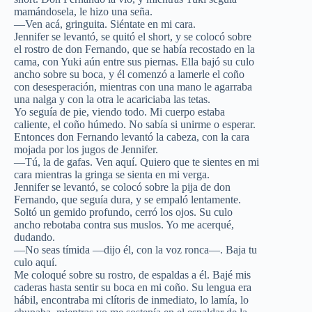
mamándosela, le hizo una seña.
—Ven acá, gringuita. Siéntate en mi cara.
Jennifer se levantó, se quitó el short, y se colocó sobre
el rostro de don Fernando, que se había recostado en la
cama, con Yuki aún entre sus piernas. Ella bajó su culo
ancho sobre su boca, y él comenzó a lamerle el coño
con desesperación, mientras con una mano le agarraba
una nalga y con la otra le acariciaba las tetas.
Yo seguía de pie, viendo todo. Mi cuerpo estaba
caliente, el coño húmedo. No sabía si unirme o esperar.
Entonces don Fernando levantó la cabeza, con la cara
mojada por los jugos de Jennifer.
—Tú, la de gafas. Ven aquí. Quiero que te sientes en mi
cara mientras la gringa se sienta en mi verga.
Jennifer se levantó, se colocó sobre la pija de don
Fernando, que seguía dura, y se empaló lentamente.
Soltó un gemido profundo, cerró los ojos. Su culo
ancho rebotaba contra sus muslos. Yo me acerqué,
dudando.
—No seas tímida —dijo él, con la voz ronca—. Baja tu
culo aquí.
Me coloqué sobre su rostro, de espaldas a él. Bajé mis
caderas hasta sentir su boca en mi coño. Su lengua era
hábil, encontraba mi clítoris de inmediato, lo lamía, lo