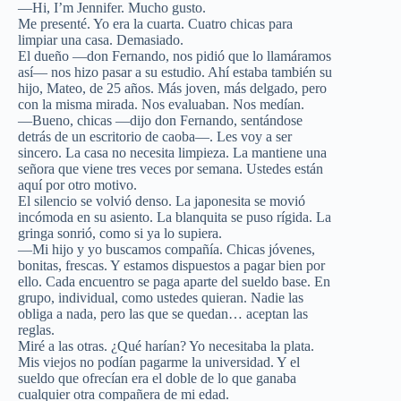
—Hi, I’m Jennifer. Mucho gusto.
Me presenté. Yo era la cuarta. Cuatro chicas para
limpiar una casa. Demasiado.
El dueño —don Fernando, nos pidió que lo llamáramos
así— nos hizo pasar a su estudio. Ahí estaba también su
hijo, Mateo, de 25 años. Más joven, más delgado, pero
con la misma mirada. Nos evaluaban. Nos medían.
—Bueno, chicas —dijo don Fernando, sentándose
detrás de un escritorio de caoba—. Les voy a ser
sincero. La casa no necesita limpieza. La mantiene una
señora que viene tres veces por semana. Ustedes están
aquí por otro motivo.
El silencio se volvió denso. La japonesita se movió
incómoda en su asiento. La blanquita se puso rígida. La
gringa sonrió, como si ya lo supiera.
—Mi hijo y yo buscamos compañía. Chicas jóvenes,
bonitas, frescas. Y estamos dispuestos a pagar bien por
ello. Cada encuentro se paga aparte del sueldo base. En
grupo, individual, como ustedes quieran. Nadie las
obliga a nada, pero las que se quedan… aceptan las
reglas.
Miré a las otras. ¿Qué harían? Yo necesitaba la plata.
Mis viejos no podían pagarme la universidad. Y el
sueldo que ofrecían era el doble de lo que ganaba
cualquier otra compañera de mi edad.