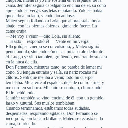
chupaba, mientras yo me sostenía en el espaldar de la
cama. Jennifer seguía cabalgando encima de él, su coño
apretando su verga, sus tetas rebotando. Yuki se había
quedado a un lado, viendo, tocándose.
Mateo seguía follando a Lola, que ahora estaba boca
abajo, con las piernas abiertas, gimiendo fuerte. La
cama crujía.
—Me voy a venir —dijo Lola, sin aliento.
—Hazlo —respondió él—. Vente en mi verga.
Ella gritó, su cuerpo se convulsionó, y Mateo siguió
penetrándola, sintiendo cómo se apretaba alrededor de
él. Luego se vino también, gruñendo, enterrando su cara
en la nuca de ella.
Don Fernando, mientras tanto, no paraba de lamer mi
coño. Su lengua entraba y salía, su nariz rozaba mi
clítoris. Sentí que me iba a venir, todo mi cuerpo
temblaba. Me aferré al espaldar, dejé de controlarme, y
me corrí en su boca. Mi coño se contrajo, chorreando.
Él lo bebió todo.
Jennifer también se vino, encima de él, con un gemido
largo y gutural. Sus muslos temblaban.
Cuando terminamos, estábamos todas sudadas,
despeinadas, respirando agitadas. Don Fernando se
incorporó, con la cara brillante. Mateo se recostó en la
cama, sonriendo.