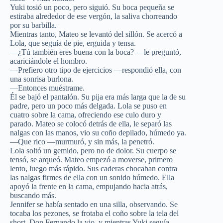
Yuki tosió un poco, pero siguió. Su boca pequeña se
estiraba alrededor de ese vergón, la saliva chorreando
por su barbilla.
Mientras tanto, Mateo se levantó del sillón. Se acercó a
Lola, que seguía de pie, erguida y tensa.
—¿Tú también eres buena con la boca? —le preguntó,
acariciándole el hombro.
—Prefiero otro tipo de ejercicios —respondió ella, con
una sonrisa burlona.
—Entonces muéstrame.
Él se bajó el pantalón. Su pija era más larga que la de su
padre, pero un poco más delgada. Lola se puso en
cuatro sobre la cama, ofreciendo ese culo duro y
parado. Mateo se colocó detrás de ella, le separó las
nalgas con las manos, vio su coño depilado, húmedo ya.
—Que rico —murmuró, y sin más, la penetró.
Lola soltó un gemido, pero no de dolor. Su cuerpo se
tensó, se arqueó. Mateo empezó a moverse, primero
lento, luego más rápido. Sus caderas chocaban contra
las nalgas firmes de ella con un sonido húmedo. Ella
apoyó la frente en la cama, empujando hacia atrás,
buscando más.
Jennifer se había sentado en una silla, observando. Se
tocaba los pezones, se frotaba el coño sobre la tela del
short. Don Fernando la vio, y mientras Yuki seguía