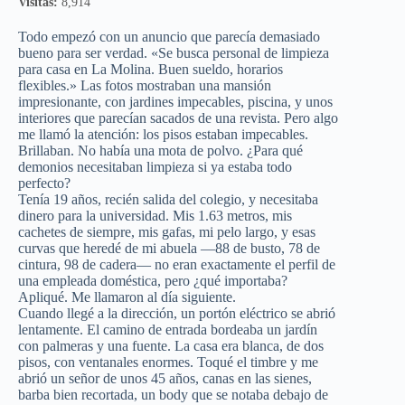
Visitas:
8,914
Todo empezó con un anuncio que parecía demasiado
bueno para ser verdad. «Se busca personal de limpieza
para casa en La Molina. Buen sueldo, horarios
flexibles.» Las fotos mostraban una mansión
impresionante, con jardines impecables, piscina, y unos
interiores que parecían sacados de una revista. Pero algo
me llamó la atención: los pisos estaban impecables.
Brillaban. No había una mota de polvo. ¿Para qué
demonios necesitaban limpieza si ya estaba todo
perfecto?
Tenía 19 años, recién salida del colegio, y necesitaba
dinero para la universidad. Mis 1.63 metros, mis
cachetes de siempre, mis gafas, mi pelo largo, y esas
curvas que heredé de mi abuela —88 de busto, 78 de
cintura, 98 de cadera— no eran exactamente el perfil de
una empleada doméstica, pero ¿qué importaba?
Apliqué. Me llamaron al día siguiente.
Cuando llegé a la dirección, un portón eléctrico se abrió
lentamente. El camino de entrada bordeaba un jardín
con palmeras y una fuente. La casa era blanca, de dos
pisos, con ventanales enormes. Toqué el timbre y me
abrió un señor de unos 45 años, canas en las sienes,
barba bien recortada, un body que se notaba debajo de