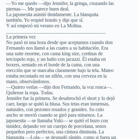
—Yo me quedo —dijo Jennifer, la gringa, cruzando las
piernas—. Me parece buen deal.
La japonesita asintió tímidamente. La blanquita
también. Yo respiré hondo y dije que sí.
Y así empezó mi verano en La Molina.
________________________________________
La primera vez
No pasó ni una hora desde que aceptamos cuando don
Fernando nos llamó a las cuatro a su habitación. Era
una suite enorme, con cama king size, cortinas de
terciopelo rojo, y un baño con jacuzzi. Él estaba en
boxers, sentado en el borde de la cama, con una
erección que se marcaba claramente bajo la tela. Mateo
estaba recostado en un sillón, con una cerveza en la
mano, observándonos.
—Quiero verlas —dijo don Fernando, la voz ronca—.
Quítense la ropa. Todas.
Jennifer fue la primera. Se desabrochó el short y lo dejó
caer, luego se quitó la blusa. Sus tetas eran inmensas,
naturales, con pezones rosados y grandes. Su culo
ancho se movió cuando se giró para mirarnos. La
japonesita —se llamaba Yuki— se quitó el buzo con
timidez, dejando ver un cuerpo de porcelana, senos
pequeños pero perfectos, una cintura diminuta. La
blanquita —Lola— se desnudó rápido, como si fuera un