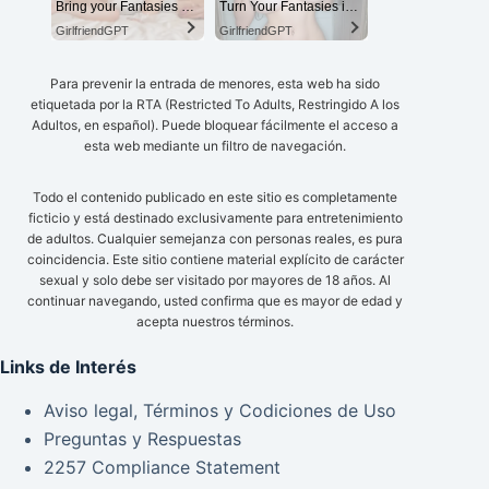
Bring your Fantasies to life
Turn Your Fantasies into Reality on GirlfriendGPT
GirlfriendGPT
GirlfriendGPT
Para prevenir la entrada de menores, esta web ha sido
etiquetada por la RTA (Restricted To Adults, Restringido A los
Adultos, en español). Puede bloquear fácilmente el acceso a
esta web mediante un filtro de navegación.
Todo el contenido publicado en este sitio es completamente
ficticio y está destinado exclusivamente para entretenimiento
de adultos. Cualquier semejanza con personas reales, es pura
coincidencia. Este sitio contiene material explícito de carácter
sexual y solo debe ser visitado por mayores de 18 años. Al
continuar navegando, usted confirma que es mayor de edad y
acepta nuestros términos.
Links de Interés
Aviso legal, Términos y Codiciones de Uso
Preguntas y Respuestas
2257 Compliance Statement