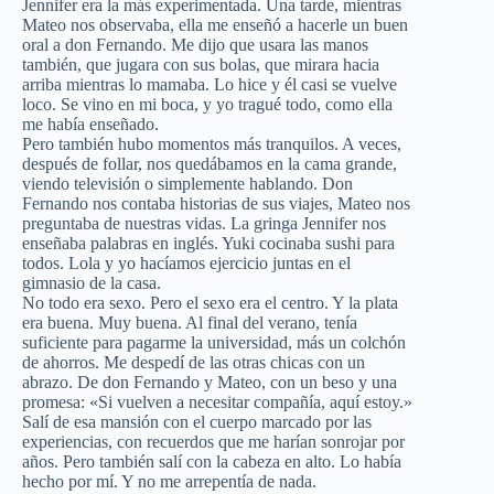
Jennifer era la más experimentada. Una tarde, mientras
Mateo nos observaba, ella me enseñó a hacerle un buen
oral a don Fernando. Me dijo que usara las manos
también, que jugara con sus bolas, que mirara hacia
arriba mientras lo mamaba. Lo hice y él casi se vuelve
loco. Se vino en mi boca, y yo tragué todo, como ella
me había enseñado.
Pero también hubo momentos más tranquilos. A veces,
después de follar, nos quedábamos en la cama grande,
viendo televisión o simplemente hablando. Don
Fernando nos contaba historias de sus viajes, Mateo nos
preguntaba de nuestras vidas. La gringa Jennifer nos
enseñaba palabras en inglés. Yuki cocinaba sushi para
todos. Lola y yo hacíamos ejercicio juntas en el
gimnasio de la casa.
No todo era sexo. Pero el sexo era el centro. Y la plata
era buena. Muy buena. Al final del verano, tenía
suficiente para pagarme la universidad, más un colchón
de ahorros. Me despedí de las otras chicas con un
abrazo. De don Fernando y Mateo, con un beso y una
promesa: «Si vuelven a necesitar compañía, aquí estoy.»
Salí de esa mansión con el cuerpo marcado por las
experiencias, con recuerdos que me harían sonrojar por
años. Pero también salí con la cabeza en alto. Lo había
hecho por mí. Y no me arrepentía de nada.