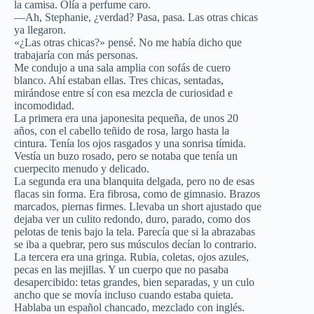
la camisa. Olía a perfume caro.
—Ah, Stephanie, ¿verdad? Pasa, pasa. Las otras chicas
ya llegaron.
«¿Las otras chicas?» pensé. No me había dicho que
trabajaría con más personas.
Me condujo a una sala amplia con sofás de cuero
blanco. Ahí estaban ellas. Tres chicas, sentadas,
mirándose entre sí con esa mezcla de curiosidad e
incomodidad.
La primera era una japonesita pequeña, de unos 20
años, con el cabello teñido de rosa, largo hasta la
cintura. Tenía los ojos rasgados y una sonrisa tímida.
Vestía un buzo rosado, pero se notaba que tenía un
cuerpecito menudo y delicado.
La segunda era una blanquita delgada, pero no de esas
flacas sin forma. Era fibrosa, como de gimnasio. Brazos
marcados, piernas firmes. Llevaba un short ajustado que
dejaba ver un culito redondo, duro, parado, como dos
pelotas de tenis bajo la tela. Parecía que si la abrazabas
se iba a quebrar, pero sus músculos decían lo contrario.
La tercera era una gringa. Rubia, coletas, ojos azules,
pecas en las mejillas. Y un cuerpo que no pasaba
desapercibido: tetas grandes, bien separadas, y un culo
ancho que se movía incluso cuando estaba quieta.
Hablaba un español chancado, mezclado con inglés.