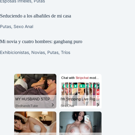
Esposas Infieles
,
Putas
Seduciendo a los albañiles de mi casa
Putas
,
Sexo Anal
Mi novia y cuatro hombres: gangbang puro
Exhibicionistas
,
Novias
,
Putas
,
Tríos
MY HUSBAND STEPSON MISTAKENLY GIVES ME IN THE ASS
I'm Stripping Live Right Now
RedhandsTube
StripChat