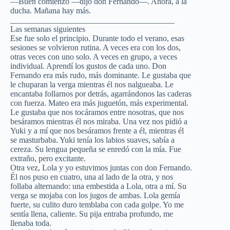
—Buen comienzo —dijo don Fernando—. Ahora, a la
ducha. Mañana hay más.
________________________________________
Las semanas siguientes
Ese fue solo el principio. Durante todo el verano, esas
sesiones se volvieron rutina. A veces era con los dos,
otras veces con uno solo. A veces en grupo, a veces
individual. Aprendí los gustos de cada uno. Don
Fernando era más rudo, más dominante. Le gustaba que
le chuparan la verga mientras él nos nalgueaba. Le
encantaba follarnos por detrás, agarrándonos las caderas
con fuerza. Mateo era más juguetón, más experimental.
Le gustaba que nos tocáramos entre nosotras, que nos
besáramos mientras él nos miraba. Una vez nos pidió a
Yuki y a mí que nos besáramos frente a él, mientras él
se masturbaba. Yuki tenía los labios suaves, sabía a
cereza. Su lengua pequeña se enredó con la mía. Fue
extraño, pero excitante.
Otra vez, Lola y yo estuvimos juntas con don Fernando.
Él nos puso en cuatro, una al lado de la otra, y nos
follaba alternando: una embestida a Lola, otra a mí. Su
verga se mojaba con los jugos de ambas. Lola gemía
fuerte, su culito duro temblaba con cada golpe. Yo me
sentía llena, caliente. Su pija entraba profundo, me
llenaba toda.