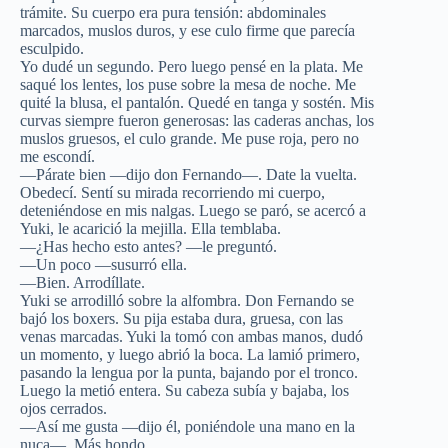
trámite. Su cuerpo era pura tensión: abdominales
marcados, muslos duros, y ese culo firme que parecía
esculpido.
Yo dudé un segundo. Pero luego pensé en la plata. Me
saqué los lentes, los puse sobre la mesa de noche. Me
quité la blusa, el pantalón. Quedé en tanga y sostén. Mis
curvas siempre fueron generosas: las caderas anchas, los
muslos gruesos, el culo grande. Me puse roja, pero no
me escondí.
—Párate bien —dijo don Fernando—. Date la vuelta.
Obedecí. Sentí su mirada recorriendo mi cuerpo,
deteniéndose en mis nalgas. Luego se paró, se acercó a
Yuki, le acarició la mejilla. Ella temblaba.
—¿Has hecho esto antes? —le preguntó.
—Un poco —susurró ella.
—Bien. Arrodíllate.
Yuki se arrodilló sobre la alfombra. Don Fernando se
bajó los boxers. Su pija estaba dura, gruesa, con las
venas marcadas. Yuki la tomó con ambas manos, dudó
un momento, y luego abrió la boca. La lamió primero,
pasando la lengua por la punta, bajando por el tronco.
Luego la metió entera. Su cabeza subía y bajaba, los
ojos cerrados.
—Así me gusta —dijo él, poniéndole una mano en la
nuca—. Más hondo.