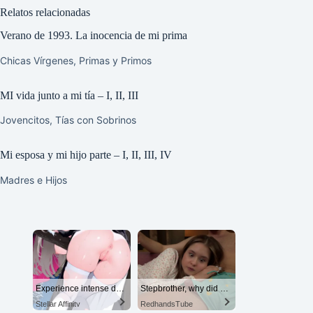
Relatos relacionadas
Verano de 1993. La inocencia de mi prima
Chicas Vírgenes
,
Primas y Primos
MI vida junto a mi tía – I, II, III
Jovencitos
,
Tías con Sobrinos
Mi esposa y mi hijo parte – I, II, III, IV
Madres e Hijos
Experience intense desire for girls anytime, anywhere.
Stepbrother, why did you show me your dick? Now I want to fuck you with my wet pussy
Stellar Affinity
RedhandsTube