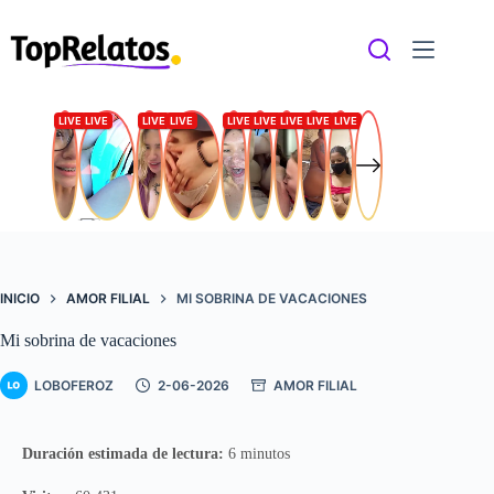
Saltar
al
contenido
INICIO
AMOR FILIAL
MI SOBRINA DE VACACIONES
Mi sobrina de vacaciones
LOBOFEROZ
2-06-2026
AMOR FILIAL
Duración estimada de lectura:
6 minutos