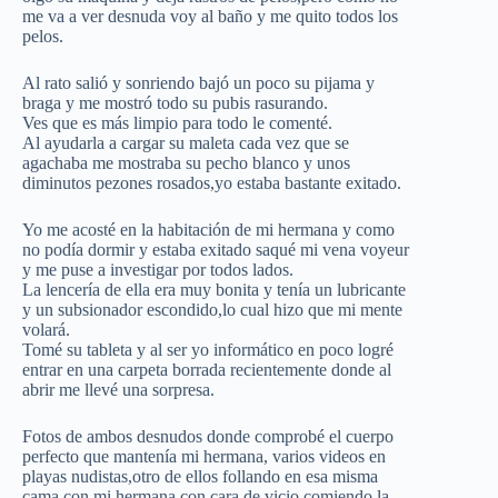
me va a ver desnuda voy al baño y me quito todos los
pelos.
Al rato salió y sonriendo bajó un poco su pijama y
braga y me mostró todo su pubis rasurando.
Ves que es más limpio para todo le comenté.
Al ayudarla a cargar su maleta cada vez que se
agachaba me mostraba su pecho blanco y unos
diminutos pezones rosados,yo estaba bastante exitado.
Yo me acosté en la habitación de mi hermana y como
no podía dormir y estaba exitado saqué mi vena voyeur
y me puse a investigar por todos lados.
La lencería de ella era muy bonita y tenía un lubricante
y un subsionador escondido,lo cual hizo que mi mente
volará.
Tomé su tableta y al ser yo informático en poco logré
entrar en una carpeta borrada recientemente donde al
abrir me llevé una sorpresa.
Fotos de ambos desnudos donde comprobé el cuerpo
perfecto que mantenía mi hermana, varios videos en
playas nudistas,otro de ellos follando en esa misma
cama con mi hermana con cara de vicio comiendo la