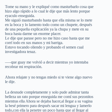
Tome su mano y le expliqué como masturbarlo cosa que
hizo algo rápido a lo cual le dije que más lento porque
eyaculo enseguida.
Me siguió masturbando hasta que ella misma se lo mete
en la boca y lo lamento todo como un chupete, después
de una pequeña explicación ya la chupa y mete en su
boca hasta darme un enorme placer.
Le dije que parase pero no me hizo caso hasta que me
corrí todo en sus manos y mi barriga.
Estuvo tocando oliendo y probando el semen cual
investigadora tenaz.
—–que guay me volvió a decir mientras yo intentaba
recobrar mi respiración.
Ahora relajate y no tengas miedo si te viene algo nuevo
le dije.
La desnude completamente y solo pude admirar tanta
belleza un rato porque enseguida me comí sus pezonitos
mientras ella Ahora se dejaba hacer,al llegar a su vagina
la besé primero para después sacar mi lengua y lamerlo
todo,con ella la penetre un poco hasta que al llegar al