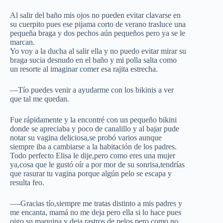
Al salir del baño mis ojos no pueden evitar clavarse en
su cuerpito pues ese pijama corto de verano trasluce una
pequeña braga y dos pechos aún pequeños pero ya se le
marcan.
Yo voy a la ducha al salir ella y no puedo evitar mirar su
braga sucia desnudo en el baño y mi polla salta como
un resorte al imaginar comer esa rajita estrecha.
—Tío puedes venir a ayudarme con los bikinis a ver
que tal me quedan.
Fue rápidamente y la encontré con un pequeño bikini
donde se apreciaba y poco de canalillo y al bajar pude
notar su vagina deliciosa,se probó varios aunque
siempre iba a cambiarse a la habitación de los padres.
Todo perfecto Elisa le dije,pero como eres una mujer
ya,cosa que le gustó oír a por mor de su sonrisa,tendrías
que rasurar tu vagina porque algún pelo se escapa y
resulta feo.
—-Gracias tío,siempre me tratas distinto a mis padres y
me encanta, mamá no me deja pero ella si lo hace pues
oigo su maquina y deja rastros de pelos,pero como no