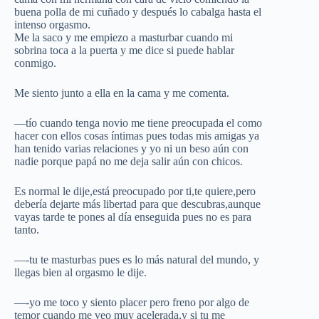
buena polla de mi cuñado y después lo cabalga hasta el
intenso orgasmo.
Me la saco y me empiezo a masturbar cuando mi
sobrina toca a la puerta y me dice si puede hablar
conmigo.
Me siento junto a ella en la cama y me comenta.
—tío cuando tenga novio me tiene preocupada el como
hacer con ellos cosas íntimas pues todas mis amigas ya
han tenido varias relaciones y yo ni un beso aún con
nadie porque papá no me deja salir aún con chicos.
Es normal le dije,está preocupado por ti,te quiere,pero
debería dejarte más libertad para que descubras,aunque
vayas tarde te pones al día enseguida pues no es para
tanto.
—-tu te masturbas pues es lo más natural del mundo, y
llegas bien al orgasmo le dije.
—-yo me toco y siento placer pero freno por algo de
temor cuando me veo muy acelerada,y si tu me