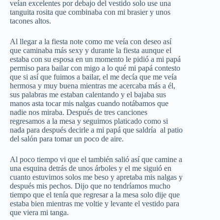
veían excelentes por debajo del vestido solo use una
tanguita rosita que combinaba con mi brasier y unos
tacones altos.
Al llegar a la fiesta note como me veía con deseo así
que caminaba más sexy y durante la fiesta aunque el
estaba con su esposa en un momento le pidió a mi papá
permiso para bailar con migo a lo qué mi papá contesto
que si así que fuimos a bailar, el me decía que me veía
hermosa y muy buena mientras me acercaba más a él,
sus palabras me estaban calentando y el bajaba sus
manos asta tocar mis nalgas cuando notábamos que
nadie nos miraba. Después de tres canciones
regresamos a la mesa y seguimos platicado como si
nada para después decirle a mi papá que saldría al patio
del salón para tomar un poco de aire.
Al poco tiempo vi que el también salió así que camine a
una esquina detrás de unos árboles y el me siguió en
cuanto estuvimos solos me beso y apretaba mis nalgas y
después mis pechos. Dijo que no tendríamos mucho
tiempo que el tenía que regresar a la mesa solo dije que
estaba bien mientras me voltie y levante el vestido para
que viera mi tanga.