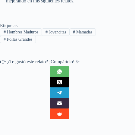
mejorando en mis siguientes relatos.
Etiquetas
#
Hombres Maduros
#
Jovencitas
#
Mamadas
#
Pollas Grandes
👉 ¿Te gustó este relato? ¡Compártelo! ✨