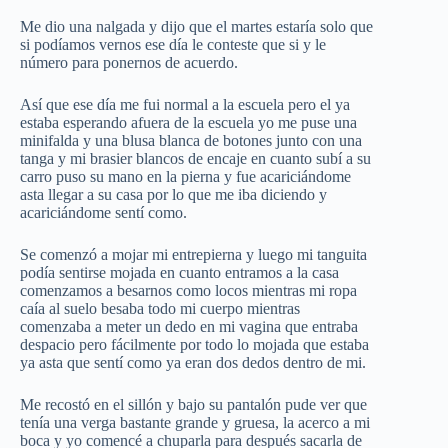
Me dio una nalgada y dijo que el martes estaría solo que
si podíamos vernos ese día le conteste que si y le
número para ponernos de acuerdo.
Así que ese día me fui normal a la escuela pero el ya
estaba esperando afuera de la escuela yo me puse una
minifalda y una blusa blanca de botones junto con una
tanga y mi brasier blancos de encaje en cuanto subí a su
carro puso su mano en la pierna y fue acariciándome
asta llegar a su casa por lo que me iba diciendo y
acariciándome sentí como.
Se comenzó a mojar mi entrepierna y luego mi tanguita
podía sentirse mojada en cuanto entramos a la casa
comenzamos a besarnos como locos mientras mi ropa
caía al suelo besaba todo mi cuerpo mientras
comenzaba a meter un dedo en mi vagina que entraba
despacio pero fácilmente por todo lo mojada que estaba
ya asta que sentí como ya eran dos dedos dentro de mi.
Me recostó en el sillón y bajo su pantalón pude ver que
tenía una verga bastante grande y gruesa, la acerco a mi
boca y yo comencé a chuparla para después sacarla de