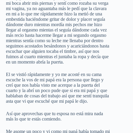
mi boca abrir mis piernas y sentí como rozaba su verga
mi vagina, ya no aguantaba más le pedí que la clavara
en mi a lo que me rápidamente hizo la metió de una
embestida haciéndome gritar de dolor y placer seguía
dándome duro mientras mordía mis pechos me hizo
llegar al orgasmo mientas el seguía dándome cada vez
más recio hasta hacerme llegar a mi segundo orgasmo
mientras sentía como su leche me llenaba por dentro
seguimos acostados besándonos y acariciándonos hasta
escuchar que alguien tocaba el timbre, así que nos
fuimos al cuarto mientras el juntaba la ropa y decía que
en un momento abría la puerta.
El se vistió rápidamente y yo me acosté en su cama
escuche la vos de mi papá era la persona que llego y
creí que nos había visto me acerque a la puerta del
cuarto y la abrí un poco pude que si era mi papá y que
hablaban de cosas del trabajo así que me sentí tranquila
asta que vi que escuché que mi papá le dijo.
Así que aprovechas que tu esposa no está mira nada
más lo que te estás comiendo.
Me asome un poco y vi como mi papá había tomado mi