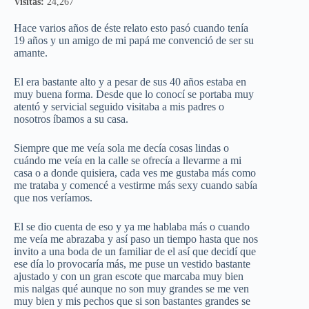
Visitas:
24,267
Hace varios años de éste relato esto pasó cuando tenía
19 años y un amigo de mi papá me convenció de ser su
amante.
El era bastante alto y a pesar de sus 40 años estaba en
muy buena forma. Desde que lo conocí se portaba muy
atentó y servicial seguido visitaba a mis padres o
nosotros íbamos a su casa.
Siempre que me veía sola me decía cosas lindas o
cuándo me veía en la calle se ofrecía a llevarme a mi
casa o a donde quisiera, cada ves me gustaba más como
me trataba y comencé a vestirme más sexy cuando sabía
que nos veríamos.
El se dio cuenta de eso y ya me hablaba más o cuando
me veía me abrazaba y así paso un tiempo hasta que nos
invito a una boda de un familiar de el así que decidí que
ese día lo provocaría más, me puse un vestido bastante
ajustado y con un gran escote que marcaba muy bien
mis nalgas qué aunque no son muy grandes se me ven
muy bien y mis pechos que si son bastantes grandes se