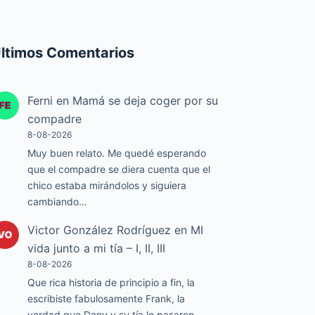
ltimos Comentarios
Ferni
en
Mamá se deja coger por su
compadre
8-08-2026
Muy buen relato. Me quedé esperando
que el compadre se diera cuenta que el
chico estaba mirándolos y siguiera
cambiando…
Victor González Rodríguez
en
MI
vida junto a mi tía – I, II, III
8-08-2026
Que rica historia de principio a fin, la
escribiste fabulosamente Frank, la
verdad que Dany y su tía lo pasaron…