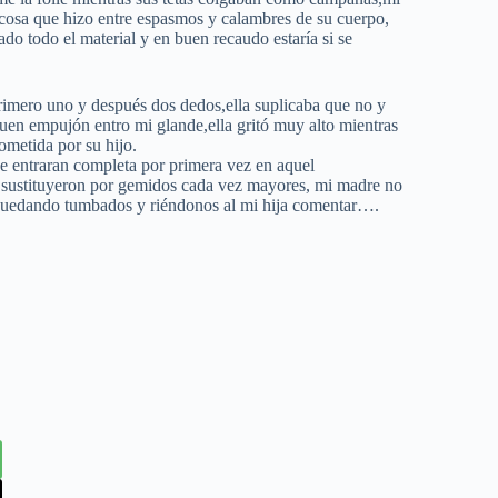
r,cosa que hizo entre espasmos y calambres de su cuerpo,
ado todo el material y en buen recaudo estaría si se
primero uno y después dos dedos,ella suplicaba que no y
buen empujón entro mi glande,ella gritó muy alto mientras
metida por su hijo.
ue entraran completa por primera vez en aquel
 se sustituyeron por gemidos cada vez mayores, mi madre no
o quedando tumbados y riéndonos al mi hija comentar….