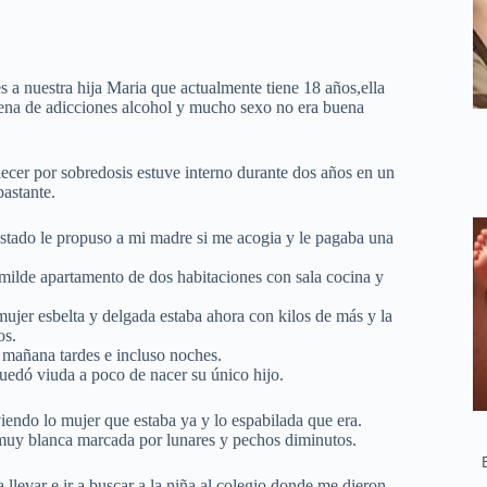
a nuestra hija Maria que actualmente tiene 18 años,ella
llena de adicciones alcohol y mucho sexo no era buena
cer por sobredosis estuve interno durante dos años en un
bastante.
 estado le propuso a mi madre si me acogia y le pagaba una
umilde apartamento de dos habitaciones con sala cocina y
ujer esbelta y delgada estaba ahora con kilos de más y la
os.
 mañana tardes e incluso noches.
quedó viuda a poco de nacer su único hijo.
iendo lo mujer que estaba ya y lo espabilada que era.
muy blanca marcada por lunares y pechos diminutos.
llevar e ir a buscar a la niña al colegio donde me dieron