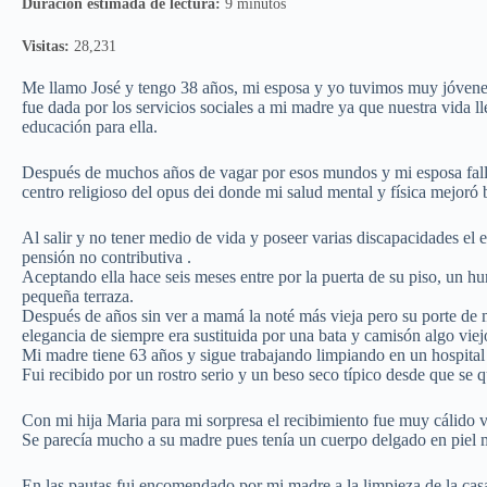
Duración estimada de lectura:
9 minutos
Visitas:
28,231
Me llamo José y tengo 38 años, mi esposa y yo tuvimos muy jóvenes 
fue dada por los servicios sociales a mi madre ya que nuestra vida 
educación para ella.
Después de muchos años de vagar por esos mundos y mi esposa falle
centro religioso del opus dei donde mi salud mental y física mejoró 
Al salir y no tener medio de vida y poseer varias discapacidades el
pensión no contributiva .
Aceptando ella hace seis meses entre por la puerta de su piso, un h
pequeña terraza.
Después de años sin ver a mamá la noté más vieja pero su porte de m
elegancia de siempre era sustituida por una bata y camisón algo viej
Mi madre tiene 63 años y sigue trabajando limpiando en un hospital
Fui recibido por un rostro serio y un beso seco típico desde que se 
Con mi hija Maria para mi sorpresa el recibimiento fue muy cálido v
Se parecía mucho a su madre pues tenía un cuerpo delgado en piel 
En las pautas fui encomendado por mi madre a la limpieza de la casa,