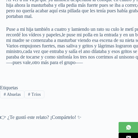
hija ahora la masturbaba y ella pedia más fuerte pues se iba a corre
pero no quería acabar aquí esta pillada que les tenía pues había grab
portaban mal.
Puse a mi hija también a cuatro y lamiendo un rato su culo le metí 
recordé los vídeos y papeles,le puse mi polla en la entrada y en un 
mi madre se comenzaba a masturbar viendo esa escena de su nieta so
Varios empujones fuertes, mas saliva y gritos y lágrimas lograron q
ministro,cada vez que entraba y salía el ano dilataba y esos gritos
paraba de tocarse y como sinfonía los tres nos corrimos al unison
—-pues vale,otro más para el grupo—–
Etiquetas
#
Abuelas
#
Tríos
👉 ¿Te gustó este relato? ¡Compártelo! ✨