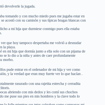
ió devolverle la jugada.
estaba tomando y con mucho miedo pues me jugaba estar en
y se acostó con su camisón y sus típicas bragas blancas con
dicho a mi hija que durmiese conmigo pues ella estaba
o.
al ver que hoy tampoco despertaba me volvió a desnudar
n la playa.
 en mi hija que dormía junto a ella solo con un pijama de
o se lo dio a la niña y antes de caer profundamente
su morbo.
lfos pude entrar en el ordenador de mi hija y ver como
ión, y la verdad que eran muy fuerte ver lo que hacían .
talmente rasurado con una rajetita estrecha y cerradita
itoris.
s bocas abriendo con mis dedos y les comí sus chochos
ndo me puse sus pies en mis hombros y la clave todo lo
 me la folle mientras sus tetas colgaban como campanas,mi