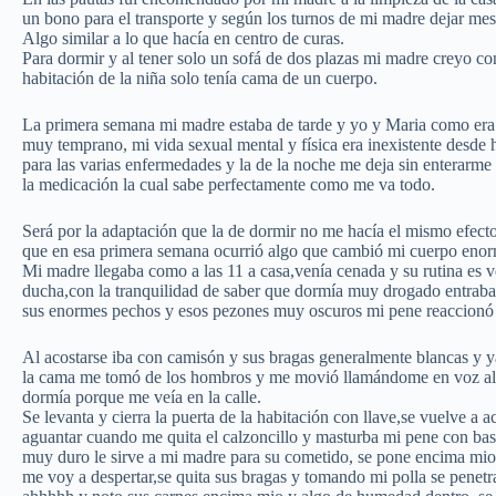
un bono para el transporte y según los turnos de mi madre dejar mes
Algo similar a lo que hacía en centro de curas.
Para dormir y al tener solo un sofá de dos plazas mi madre creyo c
habitación de la niña solo tenía cama de un cuerpo.
La primera semana mi madre estaba de tarde y yo y Maria como era
muy temprano, mi vida sexual mental y física era inexistente desd
para las varias enfermedades y la de la noche me deja sin enterarm
la medicación la cual sabe perfectamente como me va todo.
Será por la adaptación que la de dormir no me hacía el mismo efect
que en esa primera semana ocurrió algo que cambió mi cuerpo eno
Mi madre llegaba como a las 11 a casa,venía cenada y su rutina es 
ducha,con la tranquilidad de saber que dormía muy drogado entraba 
sus enormes pechos y esos pezones muy oscuros mi pene reaccionó y
Al acostarse iba con camisón y sus bragas generalmente blancas y ya
la cama me tomó de los hombros y me movió llamándome en voz alt
dormía porque me veía en la calle.
Se levanta y cierra la puerta de la habitación con llave,se vuelve a 
aguantar cuando me quita el calzoncillo y masturba mi pene con bas
muy duro le sirve a mi madre para su cometido, se pone encima mio
me voy a despertar,se quita sus bragas y tomando mi polla se pene