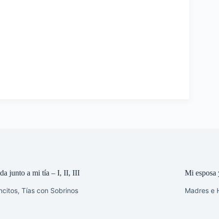
a junto a mi tía – I, II, III
Mi esposa y
ncitos
,
Tías con Sobrinos
Madres e H