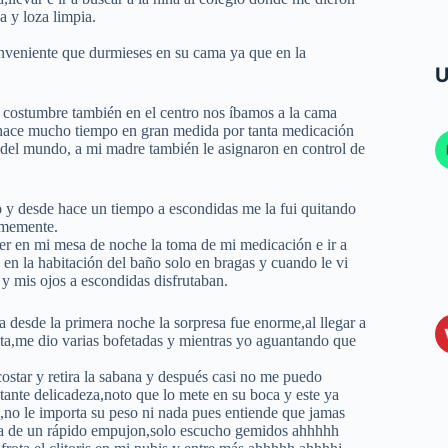
a y loza limpia.
onveniente que durmieses en su cama ya que en la
U
 costumbre también en el centro nos íbamos a la cama
e hace mucho tiempo en gran medida por tanta medicación
e del mundo, a mi madre también le asignaron en control de
o y desde hace un tiempo a escondidas me la fui quitando
rmemente.
ver en mi mesa de noche la toma de mi medicación e ir a
en la habitación del baño solo en bragas y cuando le vi
 mis ojos a escondidas disfrutaban.
 desde la primera noche la sorpresa fue enorme,al llegar a
a,me dio varias bofetadas y mientras yo aguantando que
acostar y retira la sabana y después casi no me puedo
tante delicadeza,noto que lo mete en su boca y este ya
,no le importa su peso ni nada pues entiende que jamas
tra de un rápido empujon,solo escucho gemidos ahhhhh