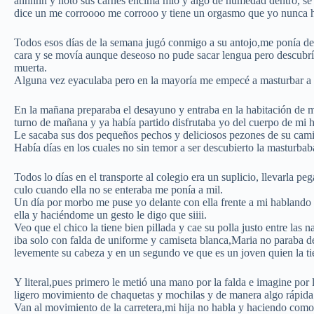
ahhhhh y noto sus carnes encima mio y algo de humedad dentro, se f
dice un me corroooo me corrooo y tiene un orgasmo que yo nunca h
Todos esos días de la semana jugó conmigo a su antojo,me ponía de 
cara y se movía aunque deseoso no pude sacar lengua pero descubrí 
muerta.
Alguna vez eyaculaba pero en la mayoría me empecé a masturbar a 
En la mañana preparaba el desayuno y entraba en la habitación de m
turno de mañana y ya había partido disfrutaba yo del cuerpo de mi h
Le sacaba sus dos pequeños pechos y deliciosos pezones de su cami
Había días en los cuales no sin temor a ser descubierto la masturba
Todos lo días en el transporte al colegio era un suplicio, llevarla pe
culo cuando ella no se enteraba me ponía a mil.
Un día por morbo me puse yo delante con ella frente a mi hablando si
ella y haciéndome un gesto le digo que siiii.
Veo que el chico la tiene bien pillada y cae su polla justo entre las 
iba solo con falda de uniforme y camiseta blanca,Maria no paraba de
levemente su cabeza y en un segundo ve que es un joven quien la ti
Y literal,pues primero le metió una mano por la falda e imagine por 
ligero movimiento de chaquetas y mochilas y de manera algo rápida y
Van al movimiento de la carretera,mi hija no habla y haciendo com