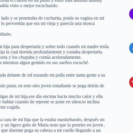
rota el clitoris en mi pubis y entre más ahhhhh ahhhhj
abía visto o mejor escuchando.
lado y se penetraba de cucharita, ponía su vagina en mi
lo pervertida que era mi vieja y parecía una mosca
diario.
i hija para despertarla y sobre todo cuando mi madre tenía
ija la cual dormía profundamente y costaba despertarla.
seta y los chupaba y comía aceleradamente.
ba mientras algun gemido en sus sueños escuché.
gada delante de mí rozando mi polla entre tanta gente a su
n parar, en esto otro joven estudiante se pega detrás de
nalgas de mi hija,ese día encima hacia mucho calor y ella
 hablar cuando de repente se pone en silencio inclina
ene cogida.
la cara de mi hija que la estaba masturbando, después un
 un ligero grito de Maria noto que la penetro en joven .
o que duerme pega su cabeza a mi cuello llegando a un