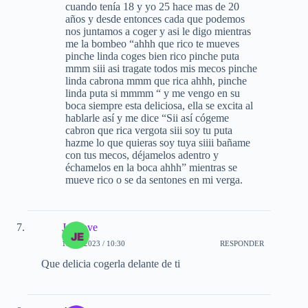
cuando tenía 18 y yo 25 hace mas de 20
años y desde entonces cada que podemos
nos juntamos a coger y asi le digo mientras
me la bombeo “ahhh que rico te mueves
pinche linda coges bien rico pinche puta
mmm siii asi tragate todos mis mecos pinche
linda cabrona mmm que rica ahhh, pinche
linda puta si mmmm “ y me vengo en su
boca siempre esta deliciosa, ella se excita al
hablarle así y me dice “Sii así cógeme
cabron que rica vergota siii soy tu puta
hazme lo que quieras soy tuya siiii bañame
con tus mecos, déjamelos adentro y
échamelos en la boca ahhh” mientras se
mueve rico o se da sentones en mi verga.
Jesslove
15-09-2023 / 10:30
RESPONDER
Que delicia cogerla delante de ti