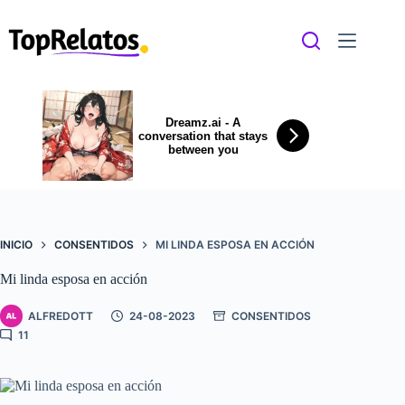
Saltar
al
contenido
Dreamz.ai - A
conversation that stays
between you
INICIO
CONSENTIDOS
MI LINDA ESPOSA EN ACCIÓN
Mi linda esposa en acción
ALFREDOTT
24-08-2023
CONSENTIDOS
11