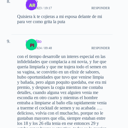
Arturo
30-11-2023 / 19:17
RESPONDER
Quisiera k te cojieras a mi esposa delante de mi
para ver como grita la puta
picardito
11-02-2024 / 09:48
RESPONDER
con el tiempo desarrolle un interes especial en las
infidelidades que complacia a mi novia, y fue que
queria limpiarla y que me trajera todo el semen en
su vagina, se convirtio en un elixir de sabores,
hubo oportunidades que tuvo que venirse limpia
y bañada, pero algun poquito quedaba, ese era mi
premio, y despues la cogia mientras me contaba
detalles, cuando alguna vez alguien venia me
escondia en otro cuarto y mientras el hombre
entraba a limpiarse al baño ella rapidamente venia
a traerme el cocktail de semen y su acabada ….
delicioso, volvia con el muchacho, porque no le
gustaban mayores que ella, siempre estaban entre
los 18 y los 26 ella tenia en ese entonces 29 y