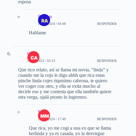
esposa
Ramon
11-08-2024 / 04:48
RESPONDER
Hablame
Carl
28-08-2023 / 05:33
RESPONDER
Que rico relato, así se llama mi novia, “linda” y
cuando me la cojo le digo ahhh que rica estas
pinche linda cojes riquisimo cabrona, te quiero
ver coger con otro, y ella se exita mucho al
decirle eso y me contesta que ella también quiere
otra verga, ojalá pronto lo logremos.
Mmo
18-06-2024 / 17:49
RESPONDER
Que rica, yo me cogi a una ex que se llama
herlinda y ya es casada, yo la desvirgue