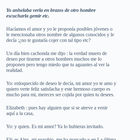
Yo anhelaba verla en brazos de otro hombre
escucharla gemir etc.
Hacíamos el amor y yo le proponía posibles jóvenes o
le mencionaba otros nombre de algunos conocidos y le
decía :¿no te gustaría cojer con tal tipo etc?
Un día bien cachonda me dijo : la verdad muero de
deseo por tirarme a otros hombres muchos me lo
proponen pero tengo miedo que tu aguantes al ver la
realidad.
Yo: enloquecido de deseo le decía, mi amor yo te amo y
quiero verte feliz satisfacha y este hermoso cuerpo es
mucho para mi, mereces ser cojida por quien tu desees.
Elizabeth : pues hay alguien que si se atreve a venir
aquí a la casa,
Yo: y quien. Es mi amor? Ya lo hubieras invitado.
Eli: es Alex, mi exnobio, me ha marcado y en La última