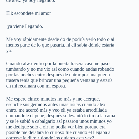
de alex: ya boy llegando.
Eli: escondete mi amor
ya viene llegando.
Me voy rápidamente desde do de podría verlo todo o al
menos parte de lo que pasaría, ni eli sabía dónde estaría
yo.
Cuando alwx entro por la puerta trasera casi me paso
tumbando y no me vio así como cuando andas robando
por las noches entro después de entrar por una puerta
trasera tenía que brincar una pequeña ventana y estaría
en mi recamara con mi esposa.
Me espere cimco minutos no más y me acerque,
escuche sus gemidos antes unas risitas cuando alex
entro, me acercó más y veo eli ya estaba arrodillada
chupandole el pene, después se levantó lo tiro a la cama
y se le subió a cabalgarlo así pasaron unos minutos yo
me dedique solo a oír no podía ver bien porque era
posible me delatara lo curioso fue cuando el llegaba a
correrse le dijo: ¿ donde los quieres esta vez?