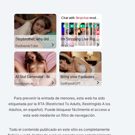
Stepbrother, why did you show me your dick? Now I want to fuck you with my wet pussy
I'm Stripping Live Right Now
RedhandsTube
StripChat
AI Slut Generator - Bring your Fantasies to life 🔥
Bring your Fantasies to life
ourdream.ai
GirlfriendGPT
Para prevenir la entrada de menores, esta web ha sido
etiquetada por la RTA (Restricted To Adults, Restringido A los
Adultos, en español). Puede bloquear fácilmente el acceso a
esta web mediante un filtro de navegación.
Todo el contenido publicado en este sitio es completamente