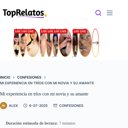
Saltar
al
contenido
INICIO
CONFESIONES
MI EXPERIENCIA EN TRÍOS CON MI NOVIA Y SU AMANTE
Mi experiencia en tríos con mi novia y su amante
ALEX
6-07-2025
CONFESIONES
Duración estimada de lectura:
7 minutos