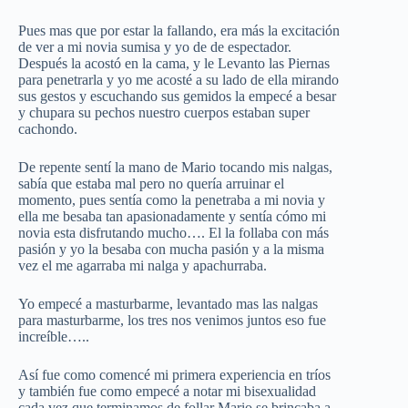
Pues mas que por estar la fallando, era más la excitación
de ver a mi novia sumisa y yo de de espectador.
Después la acostó en la cama, y le Levanto las Piernas
para penetrarla y yo me acosté a su lado de ella mirando
sus gestos y escuchando sus gemidos la empecé a besar
y chupara su pechos nuestro cuerpos estaban super
cachondo.
De repente sentí la mano de Mario tocando mis nalgas,
sabía que estaba mal pero no quería arruinar el
momento, pues sentía como la penetraba a mi novia y
ella me besaba tan apasionadamente y sentía cómo mi
novia esta disfrutando mucho…. El la follaba con más
pasión y yo la besaba con mucha pasión y a la misma
vez el me agarraba mi nalga y apachurraba.
Yo empecé a masturbarme, levantado mas las nalgas
para masturbarme, los tres nos venimos juntos eso fue
increíble…..
Así fue como comencé mi primera experiencia en tríos
y también fue como empecé a notar mi bisexualidad
cada vez que terminamos de follar Mario se brincaba a