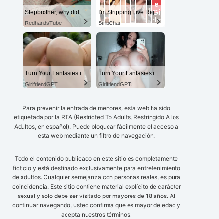
Stepbrother, why did you show me your dick? Now I want to fuck you with my wet pussy
I'm Stripping Live Right Now
RedhandsTube
StripChat
Turn Your Fantasies into Reality
Turn Your Fantasies into Reality on GirlfriendGPT
GirlfriendGPT
GirlfriendGPT
Para prevenir la entrada de menores, esta web ha sido
etiquetada por la RTA (Restricted To Adults, Restringido A los
Adultos, en español). Puede bloquear fácilmente el acceso a
esta web mediante un filtro de navegación.
Todo el contenido publicado en este sitio es completamente
ficticio y está destinado exclusivamente para entretenimiento
de adultos. Cualquier semejanza con personas reales, es pura
coincidencia. Este sitio contiene material explícito de carácter
sexual y solo debe ser visitado por mayores de 18 años. Al
continuar navegando, usted confirma que es mayor de edad y
acepta nuestros términos.