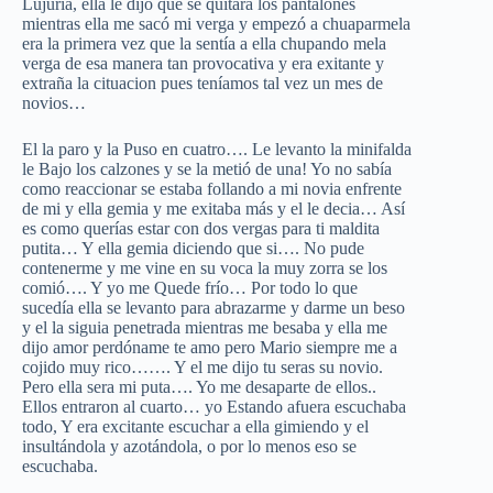
Lujuria, ella le dijo que se quitara los pantalones
mientras ella me sacó mi verga y empezó a chuaparmela
era la primera vez que la sentía a ella chupando mela
verga de esa manera tan provocativa y era exitante y
extraña la cituacion pues teníamos tal vez un mes de
novios…
El la paro y la Puso en cuatro…. Le levanto la minifalda
le Bajo los calzones y se la metió de una! Yo no sabía
como reaccionar se estaba follando a mi novia enfrente
de mi y ella gemia y me exitaba más y el le decia… Así
es como querías estar con dos vergas para ti maldita
putita… Y ella gemia diciendo que si…. No pude
contenerme y me vine en su voca la muy zorra se los
comió…. Y yo me Quede frío… Por todo lo que
sucedía ella se levanto para abrazarme y darme un beso
y el la siguia penetrada mientras me besaba y ella me
dijo amor perdóname te amo pero Mario siempre me a
cojido muy rico……. Y el me dijo tu seras su novio.
Pero ella sera mi puta…. Yo me desaparte de ellos..
Ellos entraron al cuarto… yo Estando afuera escuchaba
todo, Y era excitante escuchar a ella gimiendo y el
insultándola y azotándola, o por lo menos eso se
escuchaba.