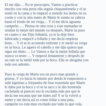
El me dijo… No te preocupes, Vamos a practicar
mucho con esta perra ella seguía chupandomela y el se
sentó en la cama y le empezó a meterle los dedos en su
cosita y con la otra mano de Mario le sumia su cabeza
hasta el fondo de mi verga… Y el me dicia aguanta
campeón….. Piensa en otra cosa y esas mamadas se
sentían lo mejor del mundo ya después, Mario la puso
en cuatro y me Dijo follatela, ya te la deje bien
lubricada y empecé a follarla y me decía empieza
lento… Y el se le acomodo enfrente y le metió su verga
en la boca. Le agarro el cabello y me dijo quiero que
sigas mi ritmo…. Le Vamos a dar la mejor follada que
nunca va tener…. Y empezó lentamente y después de
un rato se la metió toda por la boca. Ella se ahogaba con
todo eso adentro.
Pues la verga de Mario era un poco mas grande y
gruesa ,Y yo hacia lo mismo por detrás le empezaron a
salir lagrimas a Alejandra de ésas ensartada que Mario
le daba por la boca y el se la saco y le dio tremenda
cachetada al parecer eso le excitaba más por que le
decía me encanta que me trates así! Y se la volvió a
meter y me decía así es como follar a una puta,
campeón yo esta muy excitado por todo lo que veía.