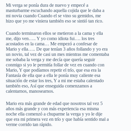
Mi verga se ponía dura de nuevo y empecé a
masturbarme escuchando aquella cojida que le daba a
mi novia cuando Cuando el se vino su gemidos, me
hizo que yo me viniera también eso se sintió tan rico.
Cuando terminaron ellos se metieron a la cama y ella
me, dijo ven….. Y yo como idiota fui…. los tres
acostados en la cama… Me empezó a confesar de
Mario y ella….. De que tenían 3 años follando y yo era
un novio, tal vez de casi un mes mientras me comentaba
me sobaba la verga y me decía que quería seguir
conmigo si yo le permitía follar de vez en cuando con
Mario, Y que podíamos repetir el trío, que esa era la
Fantasía de ella que a ella le ponía muy caliente esa
situación de estar los tres, Y a mi me estaba calentado
también eso, Así que enseguida comenzamos a
calentarnos, manosearnos.
Mario era más grande de edad que nosotros tal vez 5
años más grande y con más experiencia esa misma
noche ella comenzó a chuparme la verga y yo le dije
que era mi primera vez en trío y que había sentido mal a
verme corrido tan rápido.