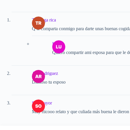
Tu verga rica
Q te comparta conmigo para darte unas buenas cogid
Luis
Quiero compartir ami esposa para que le de
Ali Rodriguez
Dichoso tu esposo
Sotomayor
Muy riicooo relato y que culiada más buena le dieron 