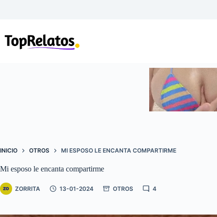
Saltar
al
contenido
INICIO
OTROS
MI ESPOSO LE ENCANTA COMPARTIRME
Mi esposo le encanta compartirme
ZORRITA
13-01-2024
OTROS
4