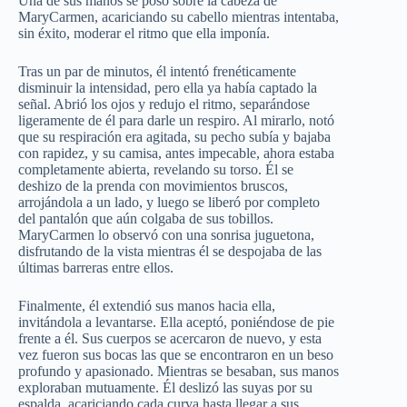
Una de sus manos se posó sobre la cabeza de
MaryCarmen, acariciando su cabello mientras intentaba,
sin éxito, moderar el ritmo que ella imponía.
Tras un par de minutos, él intentó frenéticamente
disminuir la intensidad, pero ella ya había captado la
señal. Abrió los ojos y redujo el ritmo, separándose
ligeramente de él para darle un respiro. Al mirarlo, notó
que su respiración era agitada, su pecho subía y bajaba
con rapidez, y su camisa, antes impecable, ahora estaba
completamente abierta, revelando su torso. Él se
deshizo de la prenda con movimientos bruscos,
arrojándola a un lado, y luego se liberó por completo
del pantalón que aún colgaba de sus tobillos.
MaryCarmen lo observó con una sonrisa juguetona,
disfrutando de la vista mientras él se despojaba de las
últimas barreras entre ellos.
Finalmente, él extendió sus manos hacia ella,
invitándola a levantarse. Ella aceptó, poniéndose de pie
frente a él. Sus cuerpos se acercaron de nuevo, y esta
vez fueron sus bocas las que se encontraron en un beso
profundo y apasionado. Mientras se besaban, sus manos
exploraban mutuamente. Él deslizó las suyas por su
espalda, acariciando cada curva hasta llegar a sus