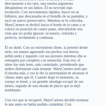
directamente a los ojos, una sonrisa juguetona
dibujándose en sus labios. Él no necesitó más
invitación. Con movimientos rápidos, buscó en su
billetera, que descansaba en el bolsillo de su pantalón, y
sacó un nuevo preservativo. Mientras se lo colocaba,
MaryCarmen se deslizó hacia el borde de la cama y se
colocó en posición de cuatro patas, ofreciéndole una
vista que no podía ignorar: su trasero, redondo y
perfecto, invitándolo a continuar.
Él no dudó. Con un movimiento firme, la penetró desde
atrás, sus manos agarrando sus pechos con fuerza,
pellizcando y jugando con sus pezones mientras ella se
entregaba por completo a la sensación. Esta vez, el
ritmo fue más lento, más controlado, permitiendo que
ambos disfrutaran cada instante. MaryCarmen notó que
él duraba más, y eso le dio la oportunidad de alcanzar el
clímax antes que él. Cuando llegó el momento, su
cuerpo se tensó, y un gemido ahodago escapó de sus
labios, seguido de una oleada de placer que la dejó
temblando.
Una vez que se recuperó, MaryCarmen decidió terminar
lo que antes no había podido completar. Con