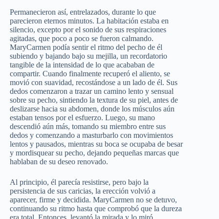
Permanecieron así, entrelazados, durante lo que
parecieron eternos minutos. La habitación estaba en
silencio, excepto por el sonido de sus respiraciones
agitadas, que poco a poco se fueron calmando.
MaryCarmen podía sentir el ritmo del pecho de él
subiendo y bajando bajo su mejilla, un recordatorio
tangible de la intensidad de lo que acababan de
compartir. Cuando finalmente recuperó el aliento, se
movió con suavidad, recostándose a un lado de él. Sus
dedos comenzaron a trazar un camino lento y sensual
sobre su pecho, sintiendo la textura de su piel, antes de
deslizarse hacia su abdomen, donde los músculos aún
estaban tensos por el esfuerzo. Luego, su mano
descendió aún más, tomando su miembro entre sus
dedos y comenzando a masturbarlo con movimientos
lentos y pausados, mientras su boca se ocupaba de besar
y mordisquear su pecho, dejando pequeñas marcas que
hablaban de su deseo renovado.
Al principio, él parecía resistirse, pero bajo la
persistencia de sus caricias, la erección volvió a
aparecer, firme y decidida. MaryCarmen no se detuvo,
continuando su ritmo hasta que comprobó que la dureza
era total. Entonces, levantó la mirada y lo miró