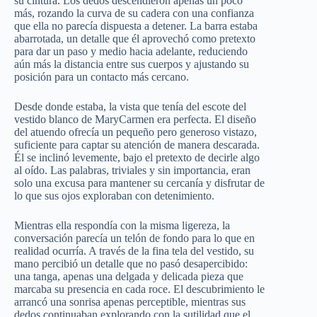
su cintura. Los dedos descendieron apenas un poco
más, rozando la curva de su cadera con una confianza
que ella no parecía dispuesta a detener. La barra estaba
abarrotada, un detalle que él aprovechó como pretexto
para dar un paso y medio hacia adelante, reduciendo
aún más la distancia entre sus cuerpos y ajustando su
posición para un contacto más cercano.
Desde donde estaba, la vista que tenía del escote del
vestido blanco de MaryCarmen era perfecta. El diseño
del atuendo ofrecía un pequeño pero generoso vistazo,
suficiente para captar su atención de manera descarada.
Él se inclinó levemente, bajo el pretexto de decirle algo
al oído. Las palabras, triviales y sin importancia, eran
solo una excusa para mantener su cercanía y disfrutar de
lo que sus ojos exploraban con detenimiento.
Mientras ella respondía con la misma ligereza, la
conversación parecía un telón de fondo para lo que en
realidad ocurría. A través de la fina tela del vestido, su
mano percibió un detalle que no pasó desapercibido:
una tanga, apenas una delgada y delicada pieza que
marcaba su presencia en cada roce. El descubrimiento le
arrancó una sonrisa apenas perceptible, mientras sus
dedos continuaban explorando con la sutilidad que el