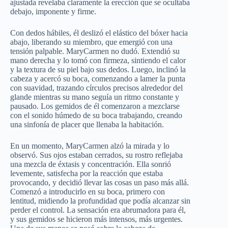
ajustada revelaba claramente la erección que se ocultaba
debajo, imponente y firme.
Con dedos hábiles, él deslizó el elástico del bóxer hacia
abajo, liberando su miembro, que emergió con una
tensión palpable. MaryCarmen no dudó. Extendió su
mano derecha y lo tomó con firmeza, sintiendo el calor
y la textura de su piel bajo sus dedos. Luego, inclinó la
cabeza y acercó su boca, comenzando a lamer la punta
con suavidad, trazando círculos precisos alrededor del
glande mientras su mano seguía un ritmo constante y
pausado. Los gemidos de él comenzaron a mezclarse
con el sonido húmedo de su boca trabajando, creando
una sinfonía de placer que llenaba la habitación.
En un momento, MaryCarmen alzó la mirada y lo
observó. Sus ojos estaban cerrados, su rostro reflejaba
una mezcla de éxtasis y concentración. Ella sonrió
levemente, satisfecha por la reacción que estaba
provocando, y decidió llevar las cosas un paso más allá.
Comenzó a introducirlo en su boca, primero con
lentitud, midiendo la profundidad que podía alcanzar sin
perder el control. La sensación era abrumadora para él,
y sus gemidos se hicieron más intensos, más urgentes.