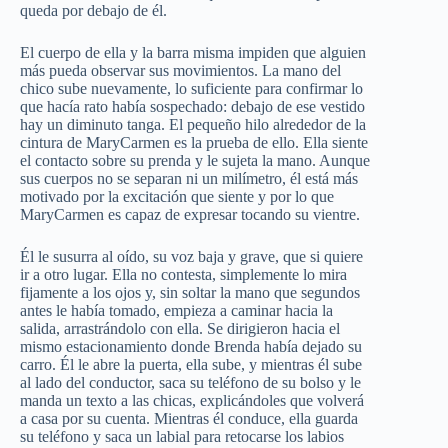
queda por debajo de él.
El cuerpo de ella y la barra misma impiden que alguien
más pueda observar sus movimientos. La mano del
chico sube nuevamente, lo suficiente para confirmar lo
que hacía rato había sospechado: debajo de ese vestido
hay un diminuto tanga. El pequeño hilo alrededor de la
cintura de MaryCarmen es la prueba de ello. Ella siente
el contacto sobre su prenda y le sujeta la mano. Aunque
sus cuerpos no se separan ni un milímetro, él está más
motivado por la excitación que siente y por lo que
MaryCarmen es capaz de expresar tocando su vientre.
Él le susurra al oído, su voz baja y grave, que si quiere
ir a otro lugar. Ella no contesta, simplemente lo mira
fijamente a los ojos y, sin soltar la mano que segundos
antes le había tomado, empieza a caminar hacia la
salida, arrastrándolo con ella. Se dirigieron hacia el
mismo estacionamiento donde Brenda había dejado su
carro. Él le abre la puerta, ella sube, y mientras él sube
al lado del conductor, saca su teléfono de su bolso y le
manda un texto a las chicas, explicándoles que volverá
a casa por su cuenta. Mientras él conduce, ella guarda
su teléfono y saca un labial para retocarse los labios