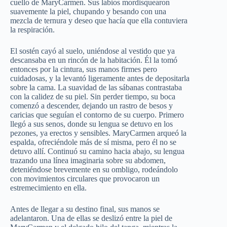
cuello de MaryCarmen. Sus labios mordisquearon
suavemente la piel, chupando y besando con una
mezcla de ternura y deseo que hacía que ella contuviera
la respiración.
El sostén cayó al suelo, uniéndose al vestido que ya
descansaba en un rincón de la habitación. Él la tomó
entonces por la cintura, sus manos firmes pero
cuidadosas, y la levantó ligeramente antes de depositarla
sobre la cama. La suavidad de las sábanas contrastaba
con la calidez de su piel. Sin perder tiempo, su boca
comenzó a descender, dejando un rastro de besos y
caricias que seguían el contorno de su cuerpo. Primero
llegó a sus senos, donde su lengua se detuvo en los
pezones, ya erectos y sensibles. MaryCarmen arqueó la
espalda, ofreciéndole más de sí misma, pero él no se
detuvo allí. Continuó su camino hacia abajo, su lengua
trazando una línea imaginaria sobre su abdomen,
deteniéndose brevemente en su ombligo, rodeándolo
con movimientos circulares que provocaron un
estremecimiento en ella.
Antes de llegar a su destino final, sus manos se
adelantaron. Una de ellas se deslizó entre la piel de