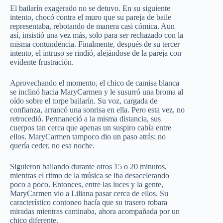
El bailarín exagerado no se detuvo. En su siguiente
intento, chocó contra el muro que su pareja de baile
representaba, rebotando de manera casi cómica. Aun
así, insistió una vez más, solo para ser rechazado con la
misma contundencia. Finalmente, después de su tercer
intento, el intruso se rindió, alejándose de la pareja con
evidente frustración.
Aprovechando el momento, el chico de camisa blanca
se inclinó hacia MaryCarmen y le susurró una broma al
oído sobre el torpe bailarín. Su voz, cargada de
confianza, arrancó una sonrisa en ella. Pero esta vez, no
retrocedió. Permaneció a la misma distancia, sus
cuerpos tan cerca que apenas un suspiro cabía entre
ellos. MaryCarmen tampoco dio un paso atrás; no
quería ceder, no esa noche.
Siguieron bailando durante otros 15 o 20 minutos,
mientras el ritmo de la música se iba desacelerando
poco a poco. Entonces, entre las luces y la gente,
MaryCarmen vio a Liliana pasar cerca de ellos. Su
característico contoneo hacía que su trasero robara
miradas mientras caminaba, ahora acompañada por un
chico diferente.