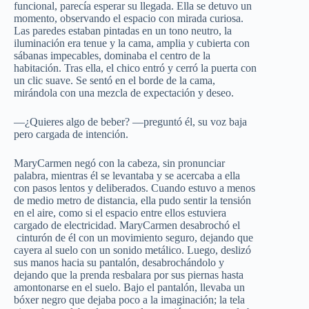
funcional, parecía esperar su llegada. Ella se detuvo un
momento, observando el espacio con mirada curiosa.
Las paredes estaban pintadas en un tono neutro, la
iluminación era tenue y la cama, amplia y cubierta con
sábanas impecables, dominaba el centro de la
habitación. Tras ella, el chico entró y cerró la puerta con
un clic suave. Se sentó en el borde de la cama,
mirándola con una mezcla de expectación y deseo.
—¿Quieres algo de beber? —preguntó él, su voz baja
pero cargada de intención.
MaryCarmen negó con la cabeza, sin pronunciar
palabra, mientras él se levantaba y se acercaba a ella
con pasos lentos y deliberados. Cuando estuvo a menos
de medio metro de distancia, ella pudo sentir la tensión
en el aire, como si el espacio entre ellos estuviera
cargado de electricidad. MaryCarmen desabrochó el
cinturón de él con un movimiento seguro, dejando que
cayera al suelo con un sonido metálico. Luego, deslizó
sus manos hacia su pantalón, desabrochándolo y
dejando que la prenda resbalara por sus piernas hasta
amontonarse en el suelo. Bajo el pantalón, llevaba un
bóxer negro que dejaba poco a la imaginación; la tela