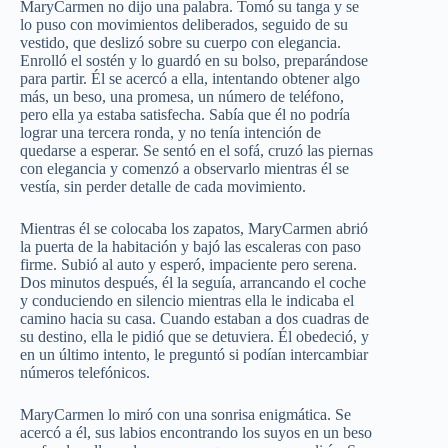
MaryCarmen no dijo una palabra. Tomó su tanga y se
lo puso con movimientos deliberados, seguido de su
vestido, que deslizó sobre su cuerpo con elegancia.
Enrolló el sostén y lo guardó en su bolso, preparándose
para partir. Él se acercó a ella, intentando obtener algo
más, un beso, una promesa, un número de teléfono,
pero ella ya estaba satisfecha. Sabía que él no podría
lograr una tercera ronda, y no tenía intención de
quedarse a esperar. Se sentó en el sofá, cruzó las piernas
con elegancia y comenzó a observarlo mientras él se
vestía, sin perder detalle de cada movimiento.
Mientras él se colocaba los zapatos, MaryCarmen abrió
la puerta de la habitación y bajó las escaleras con paso
firme. Subió al auto y esperó, impaciente pero serena.
Dos minutos después, él la seguía, arrancando el coche
y conduciendo en silencio mientras ella le indicaba el
camino hacia su casa. Cuando estaban a dos cuadras de
su destino, ella le pidió que se detuviera. Él obedeció, y
en un último intento, le preguntó si podían intercambiar
números telefónicos.
MaryCarmen lo miró con una sonrisa enigmática. Se
acercó a él, sus labios encontrando los suyos en un beso