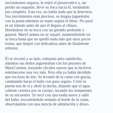
movimientos seguros, le retiró el preservativo y, sin
perder un segundo, llevó su boca hacia él, tomándolo
por completo. Esta vez, no había nada que la detuviera.
Sus movimientos eran precisos, su lengua jugueteaba
con la punta mientras su mano seguía el ritmo. No pasó
ni un minuto antes de que él llegara al clímax,
liberándose en su boca con un gemido profundo y
gutural. MaryCarmen no se separó, manteniéndolo en
su boca hasta que no quedó nada más que unos pocos
restos, que limpió con delicadeza antes de finalmente
retirarse.
Él se recostó a su lado, exhausto pero satisfecho,
mientras sus dedos jugueteaban con los pezones de
MaryCarmen, trazando círculos suaves que la hicieron
estremecerse una vez más. Pero ella ya había decidido
que era hora de irse. Se levantó de la cama con gracia,
caminando hacia el baño con paso seguro. Cerró la
puerta tras de sí y abrió la ducha, dejando que el agua
caliente corriera por su cuerpo, lavando los remanentes
de su encuentro. Se secó con una toalla suave y salió
del baño, encontrándolo sentado al borde de la cama,
observándola con una mezcla de admiración y deseo.