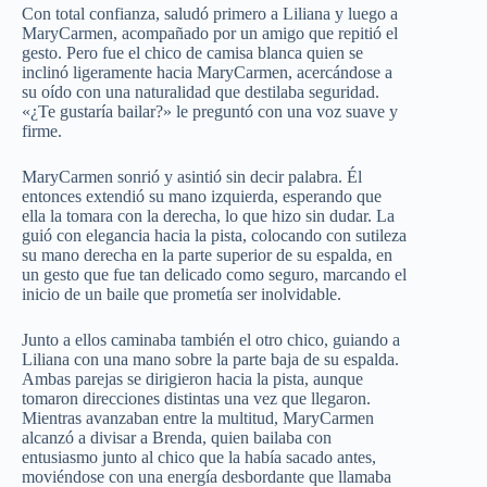
Con total confianza, saludó primero a Liliana y luego a
MaryCarmen, acompañado por un amigo que repitió el
gesto. Pero fue el chico de camisa blanca quien se
inclinó ligeramente hacia MaryCarmen, acercándose a
su oído con una naturalidad que destilaba seguridad.
«¿Te gustaría bailar?» le preguntó con una voz suave y
firme.
MaryCarmen sonrió y asintió sin decir palabra. Él
entonces extendió su mano izquierda, esperando que
ella la tomara con la derecha, lo que hizo sin dudar. La
guió con elegancia hacia la pista, colocando con sutileza
su mano derecha en la parte superior de su espalda, en
un gesto que fue tan delicado como seguro, marcando el
inicio de un baile que prometía ser inolvidable.
Junto a ellos caminaba también el otro chico, guiando a
Liliana con una mano sobre la parte baja de su espalda.
Ambas parejas se dirigieron hacia la pista, aunque
tomaron direcciones distintas una vez que llegaron.
Mientras avanzaban entre la multitud, MaryCarmen
alcanzó a divisar a Brenda, quien bailaba con
entusiasmo junto al chico que la había sacado antes,
moviéndose con una energía desbordante que llamaba