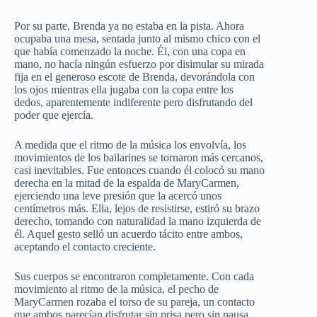
Por su parte, Brenda ya no estaba en la pista. Ahora
ocupaba una mesa, sentada junto al mismo chico con el
que había comenzado la noche. Él, con una copa en
mano, no hacía ningún esfuerzo por disimular su mirada
fija en el generoso escote de Brenda, devorándola con
los ojos mientras ella jugaba con la copa entre los
dedos, aparentemente indiferente pero disfrutando del
poder que ejercía.
A medida que el ritmo de la música los envolvía, los
movimientos de los bailarines se tornaron más cercanos,
casi inevitables. Fue entonces cuando él colocó su mano
derecha en la mitad de la espalda de MaryCarmen,
ejerciendo una leve presión que la acercó unos
centímetros más. Ella, lejos de resistirse, estiró su brazo
derecho, tomando con naturalidad la mano izquierda de
él. Aquel gesto selló un acuerdo tácito entre ambos,
aceptando el contacto creciente.
Sus cuerpos se encontraron completamente. Con cada
movimiento al ritmo de la música, el pecho de
MaryCarmen rozaba el torso de su pareja, un contacto
que ambos parecían disfrutar sin prisa pero sin pausa.