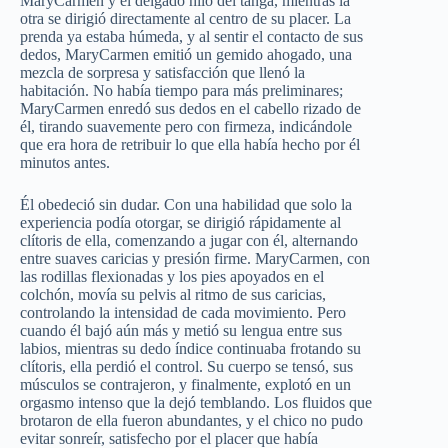
MaryCarmen y el delgado hilo del tanga, mientras la
otra se dirigió directamente al centro de su placer. La
prenda ya estaba húmeda, y al sentir el contacto de sus
dedos, MaryCarmen emitió un gemido ahogado, una
mezcla de sorpresa y satisfacción que llenó la
habitación. No había tiempo para más preliminares;
MaryCarmen enredó sus dedos en el cabello rizado de
él, tirando suavemente pero con firmeza, indicándole
que era hora de retribuir lo que ella había hecho por él
minutos antes.
Él obedeció sin dudar. Con una habilidad que solo la
experiencia podía otorgar, se dirigió rápidamente al
clítoris de ella, comenzando a jugar con él, alternando
entre suaves caricias y presión firme. MaryCarmen, con
las rodillas flexionadas y los pies apoyados en el
colchón, movía su pelvis al ritmo de sus caricias,
controlando la intensidad de cada movimiento. Pero
cuando él bajó aún más y metió su lengua entre sus
labios, mientras su dedo índice continuaba frotando su
clítoris, ella perdió el control. Su cuerpo se tensó, sus
músculos se contrajeron, y finalmente, explotó en un
orgasmo intenso que la dejó temblando. Los fluidos que
brotaron de ella fueron abundantes, y el chico no pudo
evitar sonreír, satisfecho por el placer que había