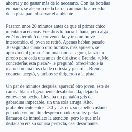
ahorrar y no gastar más de lo necesario. Con las botellas
en mano, se alejaron de la barra, caminando alrededor
de la pista para observar el ambiente.
Pasaron unos 20 minutos antes de que el primer chico
intentara acercarse. Fue directo hacia Liliana, pero algo
en él no terminó de convencerla, y tras un breve
intercambio, el joven se retiró. Apenas habían pasado
30 segundos cuando otro hombre, más apuesto, se
aproximó al grupo. Con una sonrisa segura, lanzó un
piropo para cada una antes de dirigirse a Brenda. «¿Me
concederías esta pieza?» le preguntó, ofreciéndole la
mano con una mezcla de cortesía y picardía. Brenda,
coqueta, aceptó, y ambos se dirigieron a la pista.
Un par de minutos después, apareció otro joven, este de
camisa blanca ligeramente desabotonada, dejando
entrever su pecho. Llevaba un pantalón gris de
gabardina impecable, sin una sola arruga. Alto,
probablemente entre 1.80 y 1.85 m, su cabello castaño
peinado con un aire despreocupado y su tez perlada
llamaron de inmediato la atención, pero lo que más
destacaba era su sonrisa perfecta, casi desarmante.