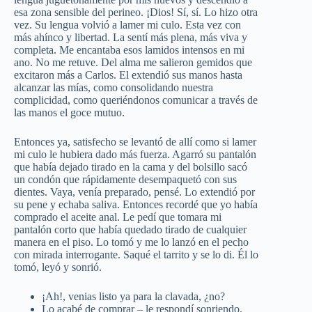
esa zona sensible del perineo. ¡Dios! Sí, sí. Lo hizo otra
vez. Su lengua volvió a lamer mi culo. Esta vez con
más ahínco y libertad. La sentí más plena, más viva y
completa. Me encantaba esos lamidos intensos en mi
ano. No me retuve. Del alma me salieron gemidos que
excitaron más a Carlos. El extendió sus manos hasta
alcanzar las mías, como consolidando nuestra
complicidad, como queriéndonos comunicar a través de
las manos el goce mutuo.
Entonces ya, satisfecho se levantó de allí como si lamer
mi culo le hubiera dado más fuerza. Agarró su pantalón
que había dejado tirado en la cama y del bolsillo sacó
un condón que rápidamente desempaquetó con sus
dientes. Vaya, venía preparado, pensé. Lo extendió por
su pene y echaba saliva. Entonces recordé que yo había
comprado el aceite anal. Le pedí que tomara mi
pantalón corto que había quedado tirado de cualquier
manera en el piso. Lo tomó y me lo lanzó en el pecho
con mirada interrogante. Saqué el tarrito y se lo di. Él lo
tomó, leyó y sonrió.
¡Ah!, venias listo ya para la clavada, ¿no?
Lo acabé de comprar – le respondí sonriendo.