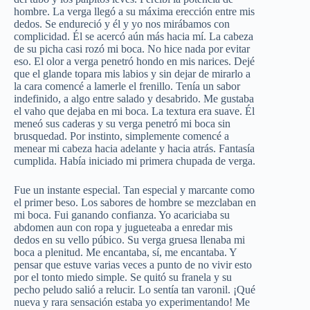
hombre. La verga llegó a su máxima erección entre mis
dedos. Se endureció y él y yo nos mirábamos con
complicidad. Él se acercó aún más hacia mí. La cabeza
de su picha casi rozó mi boca. No hice nada por evitar
eso. El olor a verga penetró hondo en mis narices. Dejé
que el glande topara mis labios y sin dejar de mirarlo a
la cara comencé a lamerle el frenillo. Tenía un sabor
indefinido, a algo entre salado y desabrido. Me gustaba
el vaho que dejaba en mi boca. La textura era suave. Él
meneó sus caderas y su verga penetró mi boca sin
brusquedad. Por instinto, simplemente comencé a
menear mi cabeza hacia adelante y hacia atrás. Fantasía
cumplida. Había iniciado mi primera chupada de verga.
Fue un instante especial. Tan especial y marcante como
el primer beso. Los sabores de hombre se mezclaban en
mi boca. Fui ganando confianza. Yo acariciaba su
abdomen aun con ropa y jugueteaba a enredar mis
dedos en su vello púbico. Su verga gruesa llenaba mi
boca a plenitud. Me encantaba, sí, me encantaba. Y
pensar que estuve varias veces a punto de no vivir esto
por el tonto miedo simple. Se quitó su franela y su
pecho peludo salió a relucir. Lo sentía tan varonil. ¡Qué
nueva y rara sensación estaba yo experimentando! Me