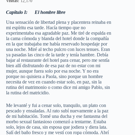
Visitas:
12,170
Capítulo I: El hombre libre
Una sensación de libertad plena y placentera reinaba en
mi espíritu esa tarde. Hacía tiempo que no
experimentaba esa agradable paz. Me tiré de espalda en
la cama cómoda y blanda del hotel donde la compañía
en la que trabajaba me había reservado hospedaje por
una noche. Miré al techo pulcro con luces tenues. Eran
ya pasadas las cinco de la tarde y tenía hambre. Debía
bajar al restaurante del hotel para cenar, pero me sentía
bien allí disfrutando de esa paz de no estar con mi
mujer, aunque fuera solo por esa noche. Y no era
porque no quisiera a Paola, sino porque un hombre
necesita de vez en cuando estar solo, en paz, sin la
rutina del matrimonio o como dice mi amigo Pablo, sin
la rutina del matricidio.
Me levanté y fui a cenar solo, tranquilo, un plato con
pescado y ensaladas. Al rato subí nuevamente a la paz
de mi habitación. Tomé una ducha y ese fantasma del
morbo sexual fantasioso comenzó a tentarme. Estaba
solo, lejos de casa, sin esposa que jodiera y diera lata.
Salí del baño fresco y me vestí con ropa cómoda. Abrí