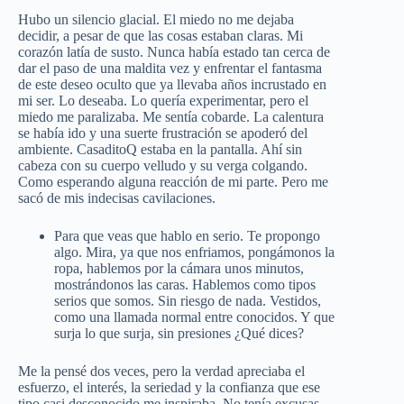
Hubo un silencio glacial. El miedo no me dejaba
decidir, a pesar de que las cosas estaban claras. Mi
corazón latía de susto. Nunca había estado tan cerca de
dar el paso de una maldita vez y enfrentar el fantasma
de este deseo oculto que ya llevaba años incrustado en
mi ser. Lo deseaba. Lo quería experimentar, pero el
miedo me paralizaba. Me sentía cobarde. La calentura
se había ido y una suerte frustración se apoderó del
ambiente. CasaditoQ estaba en la pantalla. Ahí sin
cabeza con su cuerpo velludo y su verga colgando.
Como esperando alguna reacción de mi parte. Pero me
sacó de mis indecisas cavilaciones.
Para que veas que hablo en serio. Te propongo
algo. Mira, ya que nos enfriamos, pongámonos la
ropa, hablemos por la cámara unos minutos,
mostrándonos las caras. Hablemos como tipos
serios que somos. Sin riesgo de nada. Vestidos,
como una llamada normal entre conocidos. Y que
surja lo que surja, sin presiones ¿Qué dices?
Me la pensé dos veces, pero la verdad apreciaba el
esfuerzo, el interés, la seriedad y la confianza que ese
tipo casi desconocido me inspiraba. No tenía excusas.