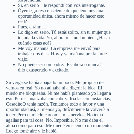
Si, en serio – le respondí con voz interrogante.
Óyeme, ¿eres consciente de que tenemos una
oportunidad única, ahora mismo de hacer esto
real?
Pues, eh-hm…
Lo digo en serio. Tú estás solito, sin tu mujer que
te joda la vida. Yo, ahora mismo también. ¿Hasta
cuándo estas acá?
Me voy mañana. La empresa me envió para
trabajar dos días. Hoy y ya mañana por la tarde
viajo.
No puede ser compadre. ¡Es ahora o nunca! –
dijo exasperado y excitado.
Su verga se había apagado un poco. Me propuso de
vernos en real. Yo no atinaba ni a digerir la idea. El
miedo me bloqueaba. Ni me había planteado yo llegar a
eso. Pero si analizaba con cabeza fría las circunstancias,
CasaditoQ tenía razón. Teníamos todo a favor y una
oportunidad así, al menos yo, difícilmente la volvería a
tener. Pero el miedo carcomía mis nervios. No tenía
agallas para tal cosa. No. Imposible. No me daba el
alma como para eso. Me quedé en silencio un momento.
Luego tomé aire y le hablé.