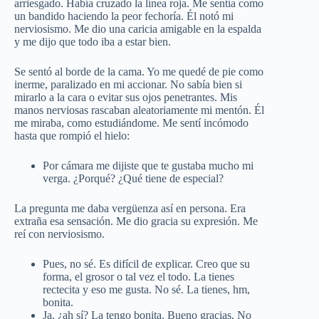
arriesgado. Había cruzado la línea roja. Me sentía como
un bandido haciendo la peor fechoría. Él notó mi
nerviosismo. Me dio una caricia amigable en la espalda
y me dijo que todo iba a estar bien.
Se sentó al borde de la cama. Yo me quedé de pie como
inerme, paralizado en mi accionar. No sabía bien si
mirarlo a la cara o evitar sus ojos penetrantes. Mis
manos nerviosas rascaban aleatoriamente mi mentón. Él
me miraba, como estudiándome. Me sentí incómodo
hasta que rompió el hielo:
Por cámara me dijiste que te gustaba mucho mi
verga. ¿Porqué? ¿Qué tiene de especial?
La pregunta me daba vergüenza así en persona. Era
extraña esa sensación. Me dio gracia su expresión. Me
reí con nerviosismo.
Pues, no sé. Es difícil de explicar. Creo que su
forma, el grosor o tal vez el todo. La tienes
rectecita y eso me gusta. No sé. La tienes, hm,
bonita.
Ja, ¿ah sí? La tengo bonita. Bueno gracias. No