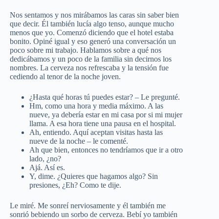
Nos sentamos y nos mirábamos las caras sin saber bien
que decir. Él también lucía algo tenso, aunque mucho
menos que yo. Comenzó diciendo que el hotel estaba
bonito. Opiné igual y eso generó una conversación un
poco sobre mi trabajo. Hablamos sobre a qué nos
dedicábamos y un poco de la familia sin decirnos los
nombres. La cerveza nos refrescaba y la tensión fue
cediendo al tenor de la noche joven.
¿Hasta qué horas tú puedes estar? – Le pregunté.
Hm, como una hora y media máximo. A las
nueve, ya debería estar en mi casa por si mi mujer
llama. A esa hora tiene una pausa en el hospital.
Ah, entiendo. Aquí aceptan visitas hasta las
nueve de la noche – le comenté.
Ah que bien, entonces no tendríamos que ir a otro
lado, ¿no?
Ajá. Así es.
Y, dime. ¿Quieres que hagamos algo? Sin
presiones, ¿Eh? Como te dije.
Le miré. Me sonreí nerviosamente y él también me
sonrió bebiendo un sorbo de cerveza. Bebí yo también