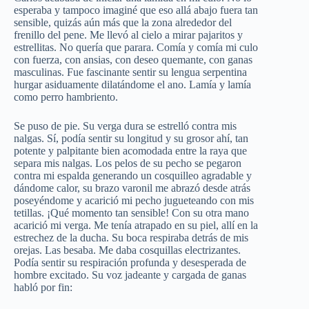
esperaba y tampoco imaginé que eso allá abajo fuera tan
sensible, quizás aún más que la zona alrededor del
frenillo del pene. Me llevó al cielo a mirar pajaritos y
estrellitas. No quería que parara. Comía y comía mi culo
con fuerza, con ansias, con deseo quemante, con ganas
masculinas. Fue fascinante sentir su lengua serpentina
hurgar asiduamente dilatándome el ano. Lamía y lamía
como perro hambriento.
Se puso de pie. Su verga dura se estrelló contra mis
nalgas. Sí, podía sentir su longitud y su grosor ahí, tan
potente y palpitante bien acomodada entre la raya que
separa mis nalgas. Los pelos de su pecho se pegaron
contra mi espalda generando un cosquilleo agradable y
dándome calor, su brazo varonil me abrazó desde atrás
poseyéndome y acarició mi pecho jugueteando con mis
tetillas. ¡Qué momento tan sensible! Con su otra mano
acarició mi verga. Me tenía atrapado en su piel, allí en la
estrechez de la ducha. Su boca respiraba detrás de mis
orejas. Las besaba. Me daba cosquillas electrizantes.
Podía sentir su respiración profunda y desesperada de
hombre excitado. Su voz jadeante y cargada de ganas
habló por fin: