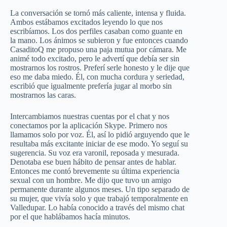
La conversación se tornó más caliente, intensa y fluida.
Ambos estábamos excitados leyendo lo que nos
escribíamos. Los dos perfiles casaban como guante en
la mano. Los ánimos se subieron y fue entonces cuando
CasaditoQ me propuso una paja mutua por cámara. Me
animé todo excitado, pero le advertí que debía ser sin
mostrarnos los rostros. Preferí serle honesto y le dije que
eso me daba miedo. Él, con mucha cordura y seriedad,
escribió que igualmente prefería jugar al morbo sin
mostrarnos las caras.
Intercambiamos nuestras cuentas por el chat y nos
conectamos por la aplicación Skype. Primero nos
llamamos solo por voz. Él, así lo pidió arguyendo que le
resultaba más excitante iniciar de ese modo. Yo seguí su
sugerencia. Su voz era varonil, reposada y mesurada.
Denotaba ese buen hábito de pensar antes de hablar.
Entonces me contó brevemente su última experiencia
sexual con un hombre. Me dijo que tuvo un amigo
permanente durante algunos meses. Un tipo separado de
su mujer, que vivía solo y que trabajó temporalmente en
Valledupar. Lo había conocido a través del mismo chat
por el que hablábamos hacía minutos.