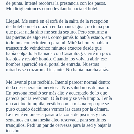
de punta. Intenté recobrar la prestancia con los pasos.
Me dirigí entonces como levitando hacia el hotel.
Llegué. Me senté en el sofá de la salita de la recepción
del hotel con el corazón en la mano. Igual, no tenía por
qué pasar nada sino me sentía seguro. Pero sentirme a
las puertas de algo real, como jamás lo había estado, era
todo un acontecimiento para mí. Miré la hora y habían
transcurrido veinticinco minutos exactos desde que
había colgado la llamada con CasaditoQ. Cerré un poco
los ojos y respiré hondo. Cuando los volví a abrir, ese
hombre apareció en el portal de entrada. Nuestras
miradas se cruzaron al instante. No había marcha atrás.
Me levanté para recibirle. Intenté parecer normal dentro
de la desesperación nerviosa. Nos saludamos de mano.
En persona resultó ser más alto y acuerpado de lo que
parecía por la webcam. Olía bien y se veía limpio. Tenía
una actitud tranquila, vestido con la misma ropa que se
puso cuando decidimos vernos las caras por la cámara.
Le invité entonces a pasar a la zona de piscinas y nos
sentamos en una mesita algo reservada para sentirnos
tranquilos. Pedí un par de cervezas para la sed y bajar la
tensión.