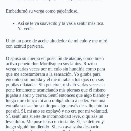
Embadurnó su verga como pajeándose.
Así se te va suavecito y la vas a sentir más rica.
Ya verás.
Untó un poco de aceite alrededor de mi culo y me miró
con actitud perversa.
Dispuso su cuerpo en posición de ataque, como buen
activo penetrador. Mordisqueo sus labios. Rozó su
verga varias veces por mi culo sin hundirla como para
que me acostumbrara a la sensación. Yo giraba para
encontrar su mirada y él me miraba a los ojos con sus
pupilas dilatadas. Sin penetrar, resbaló varias veces su
pene lentamente acariciando mis piernas que él mismo
jugaba a abrir y cerrar. Sentí entonces que algo blando y
luego duro hincó mi ano obligándolo a ceder. Fue una
extraña sensación sentir que algo envés de salir, entraba
por ahí. Sí, mi ano se explayó y no era por mi voluntad.
Sí, sentí una suerte de incomodidad leve, o quizás un
leve dolor. Me puse tenso un instante. Él, se detuvo y
luego siguió hundiendo. Sí, eso avanzaba despacio,