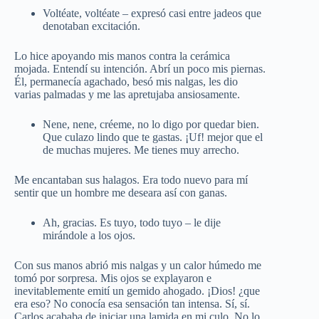
Voltéate, voltéate – expresó casi entre jadeos que
denotaban excitación.
Lo hice apoyando mis manos contra la cerámica
mojada. Entendí su intención. Abrí un poco mis piernas.
Él, permanecía agachado, besó mis nalgas, les dio
varias palmadas y me las apretujaba ansiosamente.
Nene, nene, créeme, no lo digo por quedar bien.
Que culazo lindo que te gastas. ¡Uf! mejor que el
de muchas mujeres. Me tienes muy arrecho.
Me encantaban sus halagos. Era todo nuevo para mí
sentir que un hombre me deseara así con ganas.
Ah, gracias. Es tuyo, todo tuyo – le dije
mirándole a los ojos.
Con sus manos abrió mis nalgas y un calor húmedo me
tomó por sorpresa. Mis ojos se explayaron e
inevitablemente emití un gemido ahogado. ¡Dios! ¿que
era eso? No conocía esa sensación tan intensa. Sí, sí.
Carlos acababa de iniciar una lamida en mi culo. No lo