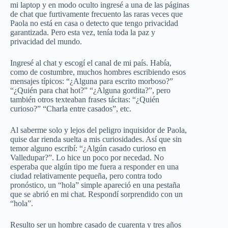
mi laptop y en modo oculto ingresé a una de las páginas
de chat que furtivamente frecuento las raras veces que
Paola no está en casa o detecto que tengo privacidad
garantizada. Pero esta vez, tenía toda la paz y
privacidad del mundo.
Ingresé al chat y escogí el canal de mi país. Había,
como de costumbre, muchos hombres escribiendo esos
mensajes típicos: “¿Alguna para escrito morboso?”
“¿Quién para chat hot?” “¿Alguna gordita?”, pero
también otros texteaban frases tácitas: “¿Quién
curioso?” “Charla entre casados”, etc.
Al saberme solo y lejos del peligro inquisidor de Paola,
quise dar rienda suelta a mis curiosidades. Así que sin
temor alguno escribí: “¿Algún casado curioso en
Valledupar?”. Lo hice un poco por necedad. No
esperaba que algún tipo me fuera a responder en una
ciudad relativamente pequeña, pero contra todo
pronóstico, un “hola” simple apareció en una pestaña
que se abrió en mi chat. Respondí sorprendido con un
“hola”.
Resulto ser un hombre casado de cuarenta y tres años