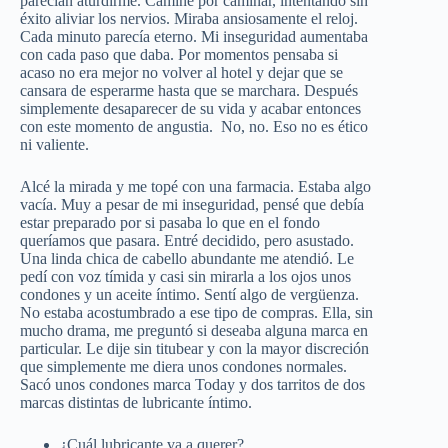
parecían aturdirme. Caminé por caminar, intentando sin
éxito aliviar los nervios. Miraba ansiosamente el reloj.
Cada minuto parecía eterno. Mi inseguridad aumentaba
con cada paso que daba. Por momentos pensaba si
acaso no era mejor no volver al hotel y dejar que se
cansara de esperarme hasta que se marchara. Después
simplemente desaparecer de su vida y acabar entonces
con este momento de angustia. No, no. Eso no es ético
ni valiente.
Alcé la mirada y me topé con una farmacia. Estaba algo
vacía. Muy a pesar de mi inseguridad, pensé que debía
estar preparado por si pasaba lo que en el fondo
queríamos que pasara. Entré decidido, pero asustado.
Una linda chica de cabello abundante me atendió. Le
pedí con voz tímida y casi sin mirarla a los ojos unos
condones y un aceite íntimo. Sentí algo de vergüenza.
No estaba acostumbrado a ese tipo de compras. Ella, sin
mucho drama, me preguntó si deseaba alguna marca en
particular. Le dije sin titubear y con la mayor discreción
que simplemente me diera unos condones normales.
Sacó unos condones marca Today y dos tarritos de dos
marcas distintas de lubricante íntimo.
¿Cuál lubricante va a querer?