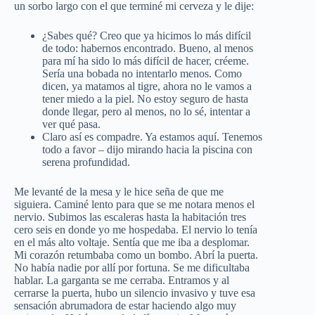
un sorbo largo con el que terminé mi cerveza y le dije:
¿Sabes qué? Creo que ya hicimos lo más difícil
de todo: habernos encontrado. Bueno, al menos
para mí ha sido lo más difícil de hacer, créeme.
Sería una bobada no intentarlo menos. Como
dicen, ya matamos al tigre, ahora no le vamos a
tener miedo a la piel. No estoy seguro de hasta
donde llegar, pero al menos, no lo sé, intentar a
ver qué pasa.
Claro así es compadre. Ya estamos aquí. Tenemos
todo a favor – dijo mirando hacia la piscina con
serena profundidad.
Me levanté de la mesa y le hice seña de que me
siguiera. Caminé lento para que se me notara menos el
nervio. Subimos las escaleras hasta la habitación tres
cero seis en donde yo me hospedaba. El nervio lo tenía
en el más alto voltaje. Sentía que me iba a desplomar.
Mi corazón retumbaba como un bombo. Abrí la puerta.
No había nadie por allí por fortuna. Se me dificultaba
hablar. La garganta se me cerraba. Entramos y al
cerrarse la puerta, hubo un silencio invasivo y tuve esa
sensación abrumadora de estar haciendo algo muy