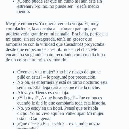
¿Cómo puede ser que un culito así aun esté sin
estrenar? No, no, no puede ser – decía medio
riendo.
Me giré entonces. Yo quería verle la verga. Él, muy
complaciente, la acercaba a la cámara para que yo
pudiera verla grande en mi pantalla. Era bella, perfecta a
mi gusto, sin ser exagerada, tenía un grosor que
armonizaba con la virilidad que CasaditoQ proyectaba
desde que empezamos a escribirnos en el chat. Me
encantaba su glande chato, recortado como media luna
de un color entre rojizo y morado.
Óyeme, ¿y tu mujer? ¿no hay riesgo de que te
pillé en estas? – le pregunté por precaución.
No-oh, es enfermera y está de turno nocturno esta
semana. Ella llega casi a las once de la noche.
Ah vaya. Tienes esa ventaja.
¿Y la tuya? ¿A qué horas llega? – fue entonces
cuando le dije lo que cambiaría toda esta historia.
No, yo estoy en un hotel. Pensé que te había
dicho. Yo no vivo aquí en Valledupar. Mi mujer
está en Cartagena.
¿Qué dices? ¿Es en serio? – exclamó con voz
sorprendida.