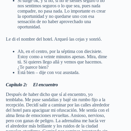
Si surge ok, y si no, si no te sientes seguro o no
nos sentimos seguros o lo que sea, pues nada
compadre, no pasa nada. Lo importante es crear
la oportunidad y no quedarse uno con esa
sensación de no haber aprovechado una
oportunidad.
Le di el nombre del hotel. Arqueó las cejas y sonrió.
Ah, en el centro, por la séptima con diecisiete.
Estoy como a veinte minutos apenas. Mira, dime
tú. Si quieres llego allá y vemos que hacemos.
¿Te parece bien?
Está bien – dije con voz asustada.
Capítulo 2: El encuentro
Después de haber dicho que sí al encuentro, yo
temblaba. Me puse sandalias y bajé sin rumbo fijo a la
recepción. Decidí salir a caminar por las calles alrededor
del hotel para apaciguar mi ofuscación. Me sentía con el
alma llena de emociones revueltas. Ansioso, nervioso,
pero con ganas de peligro. La adrenalina me hacía ver
el alrededor más brillante y los ruidos de la ciudad