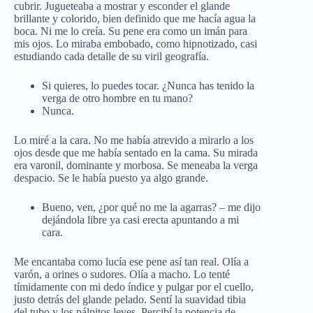
cubrir. Jugueteaba a mostrar y esconder el glande
brillante y colorido, bien definido que me hacía agua la
boca. Ni me lo creía. Su pene era como un imán para
mis ojos. Lo miraba embobado, como hipnotizado, casi
estudiando cada detalle de su viril geografía.
Si quieres, lo puedes tocar. ¿Nunca has tenido la
verga de otro hombre en tu mano?
Nunca.
Lo miré a la cara. No me había atrevido a mirarlo a los
ojos desde que me había sentado en la cama. Su mirada
era varonil, dominante y morbosa. Se meneaba la verga
despacio. Se le había puesto ya algo grande.
Bueno, ven, ¿por qué no me la agarras? – me dijo
dejándola libre ya casi erecta apuntando a mi
cara.
Me encantaba como lucía ese pene así tan real. Olía a
varón, a orines o sudores. Olía a macho. Lo tenté
tímidamente con mi dedo índice y pulgar por el cuello,
justo detrás del glande pelado. Sentí la suavidad tibia
del tubo y los pálpitos leves. Percibí la potencia de