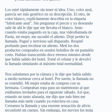
Los miré rápidamente sin tener ni idea. Uno, color azul,
parecía ser más genérico en su descripción. El otro, de
color blanco, explícitamente describía en la etiqueta
“lubricante anal”. Sin preguntar el precio y ya deseando
salir de ahí le dije que me llevaba el blanco. Justo
cuando estaba pagando en la caja, una videollamada de
Paola, mi mujer, me sacudió el aliento. Dejé perder la
llamada. Pagué y nervioso salí disparado. Respiré
profundo para recobrar mi aliento. Metí los dos
productos comprados en sendos bolsillos de mi pantalón
corto. Habían transcurrido doce eternos minutos desde
que había salido del hotel. Tomé el celular y le devolví
la llamada simulando al máximo total normalidad.
Nos saludamos por la cámara y le dije que había salido
a medio turistear cerca al hotel. Por suerte, la llamada no
se extendió. Mi mujer estaba de compras con su
hermana. Compraban ropa para un matrimonio al que
estábamos invitados para el siguiente sábado. Así que,
estando un tanto afanada, me dijo que más bien me
llamaba más tarde cuando ya estuviera en casa.
Cerramos la llamada y una enorme sensación de alivio
reconfortó mi cuerpo. Sin embargo, los nervios los tenía