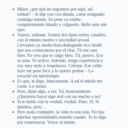
Mejor, ¿por qué no seguimos por aquí, así
virtual? – le dije con voz tímida, como resignado
conmigo mismo. Su pene ya estaba
completamente blando y colgando. Bello ante mis
ojos.
Vamos, anímate. Somos dos tipos serios, casados,
con el mismo morbo y necesidad sexual.
Llevamos ya media hora dialogando rico desde
que nos contactamos por el chat. Tú me caes
bien. Yo creo que te caigo bien. Tú, pasivo. Eso
se nota. Yo activo. Además, tengo experiencia y
soy muy serio y respetuoso. Créeme. Ese culito
tuyo me puso loco y lo quiero probar – Lo
escuché sin interrumpir.
Es que, te digo, francamente. A mí el miedo me
come. Lo siento.
Pero, dime algo, a ver. Tú, honestamente.
¿Quisieras hacer algo real con un macho o no?
Si te hablo con la verdad, verdad. Pues. Si. Si
quisiera, pero…
Pero nada compadre, la vida es una sola. No hay
muchas oportunidades estando casado. Te lo digo
por experiencia. Vence al miedo.