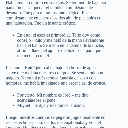
Había mucho morbo en sus ojos. Se terminó de bajar su
pantalón hasta quedar él también completamente
desnudo. Fue para mí un instante mágico. Estar
completamente en cueros los dos ahí, de pie, solos en
una habitación. Fue un instante erótico.
En esto, el aseo es primordial. Te lo doy como
consejo – dijo y me haló de la mano llevándome
hacia el baño. Se metió en la cabina de la ducha,
abrió la llave del agua y me hizo seña para que
me metiera con él.
Le sonreí. Entré junto al él, bajo el chorro de agua
suave que mojaba nuestros cuerpos. Se sentía todo tan
mágico. Ni en mi más erótica fantasía de sexo con
hombres, me había imaginado una escena así de erótica.
Por cierto. Mi nombre es José – me dijo
acariciándose el pene.
Miguel – le dije y nos dimos la mano.
Luego, nuestros cuerpos se pegaron juguetonamente en
ese estrecho espacio. Carlos me enjabonaba y yo a él
también. Me divertía viendo cómo se formaba bastante