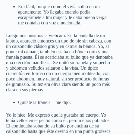
Era fácil, porque como él vivía solito en un
apartamento. Yo llegaba cuando podía
escapármele a lmi mujer y le daba buena verga –
me contaba con voz emocionada.
Luego nos pusimos la webcam. En la pantalla de mi
laptop, apareció entonces un tipo de pie sin cabeza, con
un calzoncillo clásico gris y en camisilla blanca. Yo, al
poner mi cámara, también estaba en bóxer corto y una
franela puesta. Él se acariciaba su bulto que ya denotaba
una erección manifiesta. Se quitó su franela y su pecho
y abdomen velludos saltaron a la vista. Un típico
cuarentón en forma con un cuerpo bien moldeado, con
poco abdomen, muy natural, sin ser producto de horas
de gimnasio. Su tez era oliva clara siendo un poco más
clara en sus piernas.
Quitate la franela – me dijo.
Yo lo hice. Me expresó que le gustaba mi cuerpo. Yo
tenía vellos en el pecho como él, pero menos poblados.
El continuaba sobando su bulto por encima de su
calzoncillo hasta que éste devino en una punta grotesca