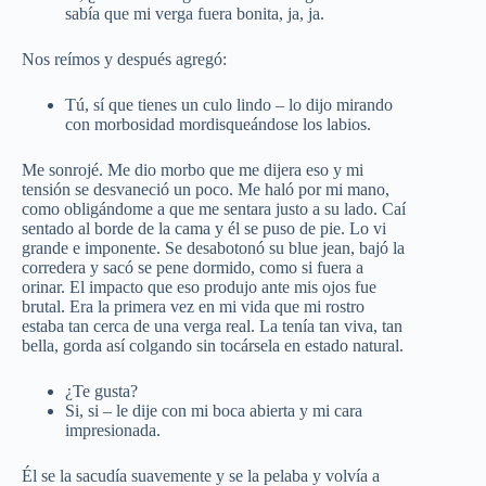
sabía que mi verga fuera bonita, ja, ja.
Nos reímos y después agregó:
Tú, sí que tienes un culo lindo – lo dijo mirando
con morbosidad mordisqueándose los labios.
Me sonrojé. Me dio morbo que me dijera eso y mi
tensión se desvaneció un poco. Me haló por mi mano,
como obligándome a que me sentara justo a su lado. Caí
sentado al borde de la cama y él se puso de pie. Lo vi
grande e imponente. Se desabotonó su blue jean, bajó la
corredera y sacó se pene dormido, como si fuera a
orinar. El impacto que eso produjo ante mis ojos fue
brutal. Era la primera vez en mi vida que mi rostro
estaba tan cerca de una verga real. La tenía tan viva, tan
bella, gorda así colgando sin tocársela en estado natural.
¿Te gusta?
Si, si – le dije con mi boca abierta y mi cara
impresionada.
Él se la sacudía suavemente y se la pelaba y volvía a