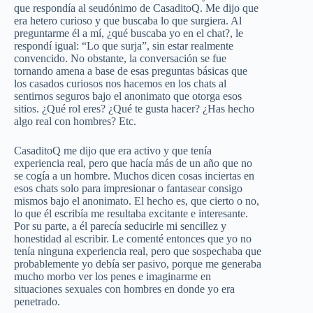
que respondía al seudónimo de CasaditoQ. Me dijo que
era hetero curioso y que buscaba lo que surgiera. Al
preguntarme él a mí, ¿qué buscaba yo en el chat?, le
respondí igual: “Lo que surja”, sin estar realmente
convencido. No obstante, la conversación se fue
tornando amena a base de esas preguntas básicas que
los casados curiosos nos hacemos en los chats al
sentirnos seguros bajo el anonimato que otorga esos
sitios. ¿Qué rol eres? ¿Qué te gusta hacer? ¿Has hecho
algo real con hombres? Etc.
CasaditoQ me dijo que era activo y que tenía
experiencia real, pero que hacía más de un año que no
se cogía a un hombre. Muchos dicen cosas inciertas en
esos chats solo para impresionar o fantasear consigo
mismos bajo el anonimato. El hecho es, que cierto o no,
lo que él escribía me resultaba excitante e interesante.
Por su parte, a él parecía seducirle mi sencillez y
honestidad al escribir. Le comenté entonces que yo no
tenía ninguna experiencia real, pero que sospechaba que
probablemente yo debía ser pasivo, porque me generaba
mucho morbo ver los penes e imaginarme en
situaciones sexuales con hombres en donde yo era
penetrado.