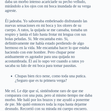
daba un morbo intenso acariciarle su pecho velludo,
mirándolo a los ojos con mi boca inundada de su verga
agreste.
Él jadeaba. Yo saboreaba embelesado disfrutando las
nuevas sensaciones en mi boca y los olores de su
cuerpo. A ratos, la quijada se me cansaba, tomaba un
respiro y lamía el falo hasta frotar mi lengua con sus
bolas peludas. Si. Me encantaba esto. Si,
definitivamente me había estado perdiendo de algo
hermoso en la vida. Me encantaba hacer lo que estaba
haciendo con este hombre. Pero chupar pene
asiduamente es agotador para una quijada no
acostumbrada. Él así lo supo ver cuando a ratos yo
sacaba su falo de mi boca para tomar pausitas.
Chupas bien rico nene, como toda una putica.
¿Seguro que es tu primera verga?
Me reí. Le dije que sí, sintiéndome raro de que me
comparara con una puta, pero al mismo tiempo me daba
morbo. Me haló por los brazos y me ayudó a ponerme
de pie. Me quitó entonces toda la ropa hasta dejarme
desnudo. Recorrió con su mirada mi cuerpo encuero.