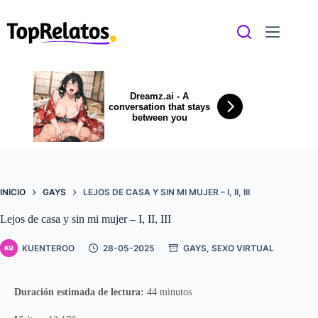
Saltar
al
contenido
Dreamz.ai - A
conversation that stays
between you
INICIO
GAYS
LEJOS DE CASA Y SIN MI MUJER – I, II, III
Lejos de casa y sin mi mujer – I, II, III
KUENTEROO
28-05-2025
GAYS
,
SEXO VIRTUAL
Duración estimada de lectura:
44 minutos