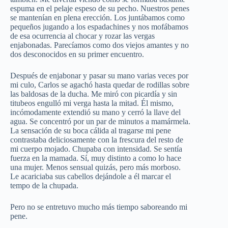
espuma en el pelaje espeso de su pecho. Nuestros penes
se mantenían en plena erección. Los juntábamos como
pequeños jugando a los espadachines y nos mofábamos
de esa ocurrencia al chocar y rozar las vergas
enjabonadas. Parecíamos como dos viejos amantes y no
dos desconocidos en su primer encuentro.
Después de enjabonar y pasar su mano varias veces por
mi culo, Carlos se agachó hasta quedar de rodillas sobre
las baldosas de la ducha. Me miró con picardía y sin
titubeos engulló mi verga hasta la mitad. Él mismo,
incómodamente extendió su mano y cerró la llave del
agua. Se concentró por un par de minutos a mamármela.
La sensación de su boca cálida al tragarse mi pene
contrastaba deliciosamente con la frescura del resto de
mi cuerpo mojado. Chupaba con intensidad. Se sentía
fuerza en la mamada. Sí, muy distinto a como lo hace
una mujer. Menos sensual quizás, pero más morboso.
Le acariciaba sus cabellos dejándole a él marcar el
tempo de la chupada.
Pero no se entretuvo mucho más tiempo saboreando mi
pene.