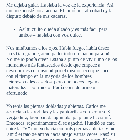
Me dejaba guiar. Hablaba la voz de la experiencia. Así
que me acosté boca arriba. Él tomó una almohada y la
dispuso debajo de mis caderas.
Así tu culito queda alzado y es más fácil para
ambos – hablaba con voz dulce.
Nos mirábamos a los ojos. Había fuego, había deseo.
Lo vi tan grande, acuerpado, todo un macho para mí.
No me lo podía creer. Estaba a punto de vivir uno de los
momentos más fantaseados desde que empecé a
descubrir esa curiosidad por el mismo sexo que nace
con el tiempo en la mayoría de los hombres
heterosexuales casados, pero que pocos llegan a
materializar por miedo. Podía considerarme un
afortunado.
Yo tenía las piernas dobladas y abiertas. Carlos me
acariciaba las rodillas y las pantorrillas con ternura. Su
verga dura, bien parada apuntaba palpitante hacia mí.
Entonces, repentinamente él se agachó. Hundió su cara
entre la “V” que yo hacía con mis piernas abiertas y me
lamió el falo de arriba hacia abajo varias veces. Pasó su
lengua juguetonamente por mis huevos y descendió a