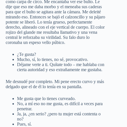
como carpa de circo. Me encantaba ver ese bulto. Le
dije que eso me daba morbo y el meneaba sus caderas
para que el bulto se agitara ante la cámara. Me deleité
mirando eso. Entonces se bajó el calzoncillo y su pájaro
potente se liberó. Lo tenía grueso, perfectamente
derecho, alineado con el eje vertical de cuerpo. El color
rojizo del glande me resultaba llamativo y una vena
central le reforzaba su virilidad. Su falo duro lo
coronaba un espeso vello púbico.
¿Te gusta?
Mucho, sí, lo tienes, no sé, provocativo.
Déjame verte a ti. Quítate todo – me hablaba con
cierta autoridad y eso extrañamente me gustaba.
Me desnudé por completo. Mi pene erecto curvo y más
delgado que el de él lo tenía en su pantalla.
Me gusta que lo tienes curveado.
No, a mí eso no me gusta, es difícil a veces para
penetrar.
Ja, ja, ¿en serio? ¿pero tu mujer está contenta o
no?
Pues, sí.