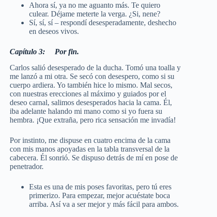
Ahora sí, ya no me aguanto más. Te quiero
culear. Déjame meterte la verga. ¿Si, nene?
Sí, sí, sí – respondí desesperadamente, deshecho
en deseos vivos.
Capítulo 3: Por fin.
Carlos salió desesperado de la ducha. Tomó una toalla y
me lanzó a mi otra. Se secó con desespero, como si su
cuerpo ardiera. Yo también hice lo mismo. Mal secos,
con nuestras erecciones al máximo y guiados por el
deseo carnal, salimos desesperados hacia la cama. Él,
iba adelante halando mi mano como si yo fuera su
hembra. ¡Que extraña, pero rica sensación me invadía!
Por instinto, me dispuse en cuatro encima de la cama
con mis manos apoyadas en la tabla transversal de la
cabecera. Él sonrió. Se dispuso detrás de mí en pose de
penetrador.
Esta es una de mis poses favoritas, pero tú eres
primerizo. Para empezar, mejor acuéstate boca
arriba. Así va a ser mejor y más fácil para ambos.