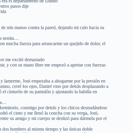
an era el departamento de Daniel
stros pasos dije
vida
 de mis manos contra la pared, dejando mi culo hacia su
 a nenita…
on mucha fuerza para arrancarme un quejido de dolor, el
olor me excitó demasiado
ir, y con su mano libre me empezó a apretar con fuerzas
s y lamerme, Joni empezaba a ahogarme por la presión en
alumno, cerré los ojos, Daniel vino por detrás desplazando a
 el cinturón de su pantalón y ajustando la habilla en
ida…
 dormitorio, conmigo por detrás y los chicos desnudándose
ltó el cinto y me llenó la concha con su verga, Joni,
entre su amigo y mi cuerpo se deslizó para dármela por el
on dos hombres al mismo tiempo y las únicas doble