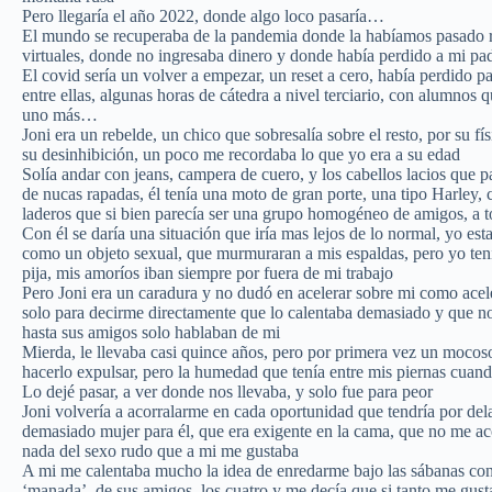
Pero llegaría el año 2022, donde algo loco pasaría…
El mundo se recuperaba de la pandemia donde la habíamos pasado r
virtuales, donde no ingresaba dinero y donde había perdido a mi pad
El covid sería un volver a empezar, un reset a cero, había perdido pa
entre ellas, algunas horas de cátedra a nivel terciario, con alumnos 
uno más…
Joni era un rebelde, un chico que sobresalía sobre el resto, por su fí
su desinhibición, un poco me recordaba lo que yo era a su edad
Solía andar con jeans, campera de cuero, y los cabellos lacios que 
de nucas rapadas, él tenía una moto de gran porte, una tipo Harley, c
laderos que si bien parecía ser una grupo homogéneo de amigos, a to
Con él se daría una situación que iría mas lejos de lo normal, yo 
como un objeto sexual, que murmuraran a mis espaldas, pero yo tení
pija, mis amoríos iban siempre por fuera de mi trabajo
Pero Joni era un caradura y no dudó en acelerar sobre mi como acele
solo para decirme directamente que lo calentaba demasiado y que no
hasta sus amigos solo hablaban de mi
Mierda, le llevaba casi quince años, pero por primera vez un mocos
hacerlo expulsar, pero la humedad que tenía entre mis piernas cuan
Lo dejé pasar, a ver donde nos llevaba, y solo fue para peor
Joni volvería a acorralarme en cada oportunidad que tendría por del
demasiado mujer para él, que era exigente en la cama, que no me ac
nada del sexo rudo que a mi me gustaba
A mi me calentaba mucho la idea de enredarme bajo las sábanas con 
‘manada’, de sus amigos, los cuatro y me decía que si tanto me gusta