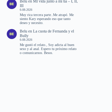
Belu
en
MI vida junto a mi tía – I, II,
III
6-08-2026
Muy rica tercera parte..Me atrapó. Me
siento Kary esperando eso que tanto
deseo y necesito.
Belu
en
La cuota de Fernanda y el
Bully
6-08-2026
Me gustó el relato., Soy adicta al buen
sexo y al anal. Espero tu próximo relato
o comunicarnos. Besos.