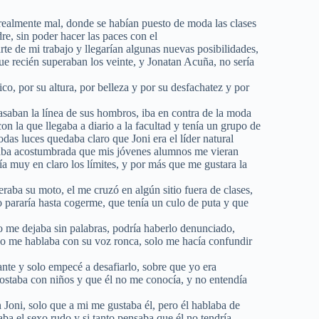
ealmente mal, donde se habían puesto de moda las clases
re, sin poder hacer las paces con el
rte de mi trabajo y llegarían algunas nuevas posibilidades,
que recién superaban los veinte, y Jonatan Acuña, no sería
sico, por su altura, por belleza y por su desfachatez y por
pasaban la línea de sus hombros, iba en contra de la moda
on la que llegaba a diario a la facultad y tenía un grupo de
das luces quedaba claro que Joni era el líder natural
estaba acostumbrada que mis jóvenes alumnos me vieran
a muy en claro los límites, y por más que me gustara la
raba su moto, el me cruzó en algún sitio fuera de clases,
 pararía hasta cogerme, que tenía un culo de puta y que
o me dejaba sin palabras, podría haberlo denunciado,
do me hablaba con su voz ronca, solo me hacía confundir
ante y solo empecé a desafiarlo, sobre que yo era
ostaba con niños y que él no me conocía, y no entendía
Joni, solo que a mi me gustaba él, pero él hablaba de
ba el sexo rudo y si tanto pensaba que él no tendría