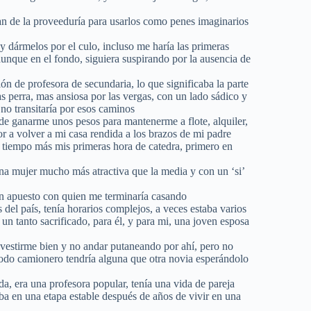
an de la proveeduría para usarlos como penes imaginarios
 dármelos por el culo, incluso me haría las primeras
aunque en el fondo, siguiera suspirando por la ausencia de
ón de profesora de secundaria, lo que significaba la parte
as perra, mas ansiosa por las vergas, con un lado sádico y
no transitaría por esos caminos
 de ganarme unos pesos para mantenerme a flote, alquiler,
or a volver a mi casa rendida a los brazos de mi padre
tiempo más mis primeras hora de catedra, primero en
na mujer mucho más atractiva que la media y con un ‘si’
ven apuesto con quien me terminaría casando
del país, tenía horarios complejos, a veces estaba varios
un tanto sacrificado, para él, y para mi, una joven esposa
e vestirme bien y no andar putaneando por ahí, pero no
 todo camionero tendría alguna que otra novia esperándolo
da, era una profesora popular, tenía una vida de pareja
ba en una etapa estable después de años de vivir en una