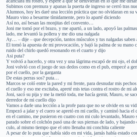
acariciara mi rostro, y esperé a que se detuvieran en lo que me dirí
Subimos con premura y apanas la puerta de ingreso se cerró tras nue
Alumnos, hoy les daré una lección práctica que no olvidaran en su 
Mauro vino a besarme tímidamente, pero lo aparté diciendo
Así no, así besan las monjitas del convento…
Joni me tomó por el brazo, y me apartó, a un lado, apoyó las palmas
lado, me levantó la pollera y me dio una nalgada
Ay… – dije – que decepción, tantos músculos y tus nalgadas saben
El tomó la apuesta de mi provocación, y bajó la palma de su mano c
ruido del chirlo quedó resonando en el cuarto y dijo
Asi puta?
Y volvió a hacerlo, y otra vez y una lágrima escapó de mi ojo, el d
Joni volvió con el juego de sus dedos como en el pub, empecé a gem
por el cuello, por la garganta
De estas perras sos? puta…
Marcos se coló entre la pared y mi frente, para desnudar mis pecho
el cuello y eso me excitaba, apreté mis tetas contra el rostro de mi 
Joni, sacó su pija y me la metió toda, me hacía gemir, Mauro, se sacó
derredor de mi cuello dijo
Vamos a darle una lección a la profe para que no se olvide en su v
Empezó a jalar y el cuero se apretó en mi cuello, y caminó hacia el
en el camino, me pusieron en cuatro con mi culo levantado, Mauro so
parado sobre el colchón pasó una de sus piernas de lado, y bajando 
culo, al mismo tiempo que el otro llenaba mi conchita caliente
A pesar de lo puta que había sido en mi vida, jamás había estado c