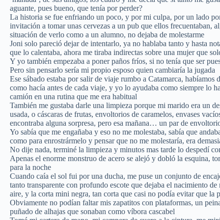
aguante, pues bueno, que tenía por perder?
La historia se fue enfriando un poco, y por mi culpa, por un lado p
invitación a tomar unas cervezas a un pub que ellos frecuentaban, a
situación de verlo como a un alumno, no dejaba de molestarme
Joni solo pareció dejar de intentarlo, ya no hablaba tanto y hasta n
que lo calentaba, ahora me tiraba indirectas sobre una mujer que solo
Y yo también empezaba a poner paños fríos, si no tenía que ser pue
Pero sin pensarlo sería mi propio esposo quien cambiaría la jugada
Ese sábado estaba por salir de viaje rumbo a Catamarca, habíamos
como hacía antes de cada viaje, y yo lo ayudaba como siempre lo hac
camión en una rutina que me era habitual
También me gustaba darle una limpieza porque mi marido era un de
usada, o cáscaras de frutas, envoltorios de caramelos, envases vacíos
encontraba alguna sorpresa, pero esa mañana… un par de envoltorio
Yo sabía que me engañaba y eso no me molestaba, sabía que andaba 
como para enrostrármelo y pensar que no me molestaría, era demas
No dije nada, terminé la limpieza y minutos mas tarde lo despedí con
Apenas el enorme monstruo de acero se alejó y dobló la esquina, to
para la noche
Cuando caía el sol fui por una ducha, me puse un conjunto de encaj
tanto transparente con profundo escote que dejaba el nacimiento d
aire, y la corta mini negra, tan corta que casi no podía evitar que la
Obviamente no podían faltar mis zapatitos con plataformas, un pein
puñado de alhajas que sonaban como víbora cascabel