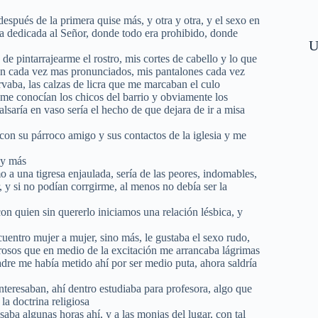
spués de la primera quise más, y otra y otra, y el sexo en
da dedicada al Señor, donde todo era prohibido, donde
U
de pintarrajearme el rostro, mis cortes de cabello y lo que
ran cada vez mas pronunciados, mis pantalones cada vez
rvaba, las calzas de licra que me marcaban el culo
 me conocían los chicos del barrio y obviamente los
lsaría en vaso sería el hecho de que dejara de ir a misa
con su párroco amigo y sus contactos de la iglesia y me
 y más
o a una tigresa enjaulada, sería de las peores, indomables,
, y si no podían corrgirme, al menos no debía ser la
n quien sin quererlo iniciamos una relación lésbica, y
cuentro mujer a mujer, sino más, le gustaba el sexo rudo,
orosos que en medio de la excitación me arrancaba lágrimas
adre me había metido ahí por ser medio puta, ahora saldría
teresaban, ahí dentro estudiaba para profesora, algo que
a doctrina religiosa
ba algunas horas ahí, y a las monjas del lugar, con tal