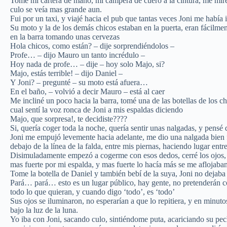
Tomé mi cartera de mano, mi campera de cuero a la cintura, me miré 
culo se veía mas grande aun.
Fui por un taxi, y viajé hacia el pub que tantas veces Joni me había in
Su moto y la de los demás chicos estaban en la puerta, eran fácilme
en la barra tomando unas cervezas
Hola chicos, como están? – dije sorprendiéndolos –
Profe… – dijo Mauro un tanto incrédulo –
Hoy nada de profe… – dije – hoy solo Majo, si?
Majo, estás terrible! – dijo Daniel –
Y Joni? – pregunté – su moto está afuera…
En el baño, – volvió a decir Mauro – está al caer
Me incliné un poco hacia la barra, tomé una de las botellas de los ch
cual sentí la voz ronca de Joni a mis espaldas diciendo
Majo, que sorpresa!, te decidiste????
Si, quería coger toda la noche, quería sentir unas nalgadas, y pens
Joni me empujó levemente hacia adelante, me dio una nalgada bien f
debajo de la línea de la falda, entre mis piernas, haciendo lugar en
Disimuladamente empezó a cogerme con esos dedos, cerré los ojos, 
mas fuerte por mi espalda, y mas fuerte lo hacía más se me aflojaban 
Tome la botella de Daniel y también bebí de la suya, Joni no dejaba
Pará… pará… esto es un lugar público, hay gente, no pretenderán co
todo lo que quieran, y cuando digo ‘todo’, es ‘todo’
Sus ojos se iluminaron, no esperarían a que lo repitiera, y en minut
bajo la luz de la luna.
Yo iba con Joni, sacando culo, sintiéndome puta, acariciando su pec