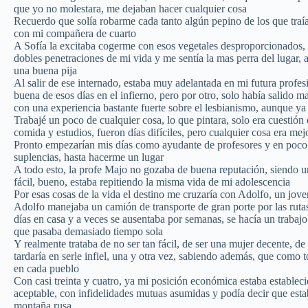
que yo no molestara, me dejaban hacer cualquier cosa
Recuerdo que solía robarme cada tanto algún pepino de los que traí
con mi compañera de cuarto
A Sofía la excitaba cogerme con esos vegetales desproporcionados, y
dobles penetraciones de mi vida y me sentía la mas perra del lugar, 
una buena pija
Al salir de ese internado, estaba muy adelantada en mi futura profesi
buena de esos días en el infierno, pero por otro, solo había salido m
con una experiencia bastante fuerte sobre el lesbianismo, aunque ya 
Trabajé un poco de cualquier cosa, lo que pintara, solo era cuestión
comida y estudios, fueron días difíciles, pero cualquier cosa era mej
Pronto empezarían mis días como ayudante de profesores y en poco 
suplencias, hasta hacerme un lugar
A todo esto, la profe Majo no gozaba de buena reputación, siendo u
fácil, bueno, estaba repitiendo la misma vida de mi adolescencia
Por esas cosas de la vida el destino me cruzaría con Adolfo, un jo
Adolfo manejaba un camión de transporte de gran porte por las rutas 
días en casa y a veces se ausentaba por semanas, se hacía un trabajo 
que pasaba demasiado tiempo sola
Y realmente trataba de no ser tan fácil, de ser una mujer decente, d
tardaría en serle infiel, una y otra vez, sabiendo además, que como
en cada pueblo
Con casi treinta y cuatro, ya mi posición económica estaba estableci
aceptable, con infidelidades mutuas asumidas y podía decir que esta
montaña rusa