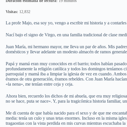
Duración estimada de lectura:
19 minutos
Visitas:
12,832
La profe Majo, esa soy yo, vengo a escribir mi historia y a contarle
Nací bajo el signo de Virgo, en una familia tradicional de clase 
Juan María, mi hermano mayor, me lleva un par de años. Mis padres 
domésticos y llevar adelante un modesto almacén de ramos generale
Papá y mamá eran muy conocidos en el barrio; todos habían pasado
profundamente la religión católica y todos los domingos teníamos cit
parroquial y mamá iba a limpiar la iglesia de vez en cuando. Ambo
éramos de otra generación, éramos rebeldes. Con Juan María hacían l
«la nena», me tenían entre ceja y ceja.
Ahora bien, recuerdo los dichos de mi abuela, que era muy religiosa
no se hace, puta se nace». Y, para la tragicómica historia familiar, u
Me di cuenta de que había nacido para el sexo y de que me encanta
media: tenía un culo y unas tetas enormes. Incluso en la misma igle
tragaostias con la vista perdida en mis curvas mientras escuchaba la