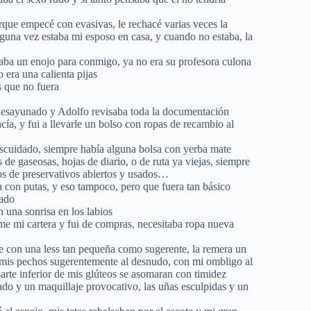
orque empecé con evasivas, le rechacé varias veces la
lguna vez estaba mi esposo en casa, y cuando no estaba, la
otaba un enojo para conmigo, ya no era su profesora culona
 era una calienta pijas
s que no fuera
 desayunado y Adolfo revisaba toda la documentación
ía, y fui a llevarle un bolso con ropas de recambio al
scuidado, siempre había alguna bolsa con yerba mate
 de gaseosas, hojas de diario, o de ruta ya viejas, siempre
s de preservativos abiertos y usados…
con putas, y eso tampoco, pero que fuera tan básico
iado
 una sonrisa en los labios
me mi cartera y fui de compras, necesitaba ropa nueva
e con una less tan pequeña como sugerente, la remera un
e mis pechos sugerentemente al desnudo, con mi ombligo al
 parte inferior de mis glúteos se asomaran con timidez
ado y un maquillaje provocativo, las uñas esculpidas y un