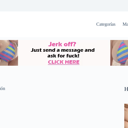
Categorías
Ma
H
ión