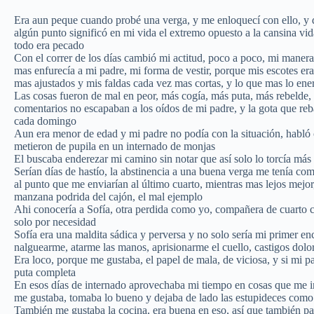
Era aun peque cuando probé una verga, y me enloquecí con ello, y de
algún punto significó en mi vida el extremo opuesto a la cansina vi
todo era pecado
Con el correr de los días cambió mi actitud, poco a poco, mi manera 
mas enfurecía a mi padre, mi forma de vestir, porque mis escotes e
mas ajustados y mis faldas cada vez mas cortas, y lo que mas lo ene
Las cosas fueron de mal en peor, más cogía, más puta, más rebelde,
comentarios no escapaban a los oídos de mi padre, y la gota que reba
cada domingo
Aun era menor de edad y mi padre no podía con la situación, habló 
metieron de pupila en un internado de monjas
El buscaba enderezar mi camino sin notar que así solo lo torcía más
Serían días de hastío, la abstinencia a una buena verga me tenía com
al punto que me enviarían al último cuarto, mientras mas lejos mejor
manzana podrida del cajón, el mal ejemplo
Ahi conocería a Sofía, otra perdida como yo, compañera de cuarto co
solo por necesidad
Sofía era una maldita sádica y perversa y no solo sería mi primer en
nalguearme, atarme las manos, aprisionarme el cuello, castigos dol
Era loco, porque me gustaba, el papel de mala, de viciosa, y si mi p
puta completa
En esos días de internado aprovechaba mi tiempo en cosas que me in
me gustaba, tomaba lo bueno y dejaba de lado las estupideces como l
También me gustaba la cocina, era buena en eso, así que también pasa