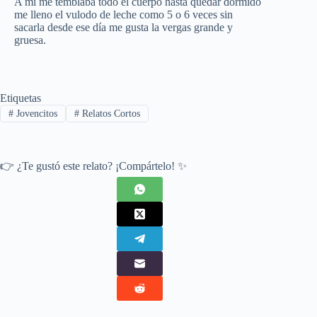
A mi me temblaba todo el cuerpo hasta quedar dormido
me lleno el vulodo de leche como 5 o 6 veces sin
sacarla desde ese día me gusta la vergas grande y
gruesa.
Etiquetas
#
Jovencitos
#
Relatos Cortos
👉 ¿Te gustó este relato? ¡Compártelo! ✨