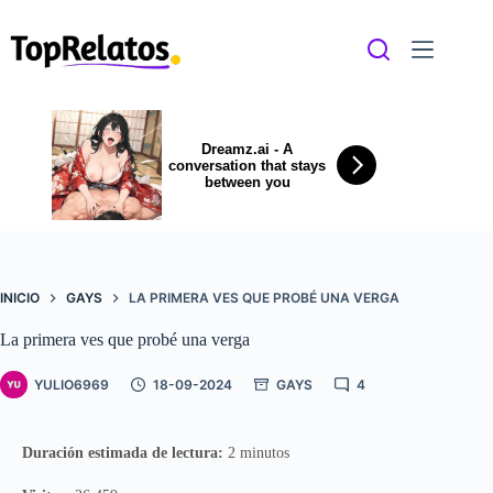
Saltar
al
contenido
Dreamz.ai - A
conversation that stays
between you
INICIO
GAYS
LA PRIMERA VES QUE PROBÉ UNA VERGA
La primera ves que probé una verga
YULIO6969
18-09-2024
GAYS
4
Duración estimada de lectura:
2 minutos