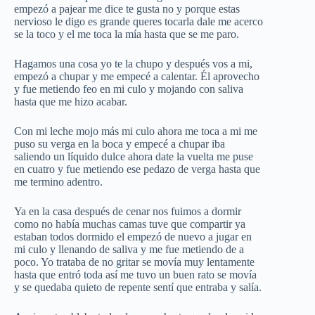
empezó a pajear me dice te gusta no y porque estas
nervioso le digo es grande queres tocarla dale me acerco
se la toco y el me toca la mía hasta que se me paro.
Hagamos una cosa yo te la chupo y después vos a mi,
empezó a chupar y me empecé a calentar. Él aprovecho
y fue metiendo feo en mi culo y mojando con saliva
hasta que me hizo acabar.
Con mi leche mojo más mi culo ahora me toca a mi me
puso su verga en la boca y empecé a chupar iba
saliendo un líquido dulce ahora date la vuelta me puse
en cuatro y fue metiendo ese pedazo de verga hasta que
me termino adentro.
Ya en la casa después de cenar nos fuimos a dormir
como no había muchas camas tuve que compartir ya
estaban todos dormido el empezó de nuevo a jugar en
mi culo y llenando de saliva y me fue metiendo de a
poco. Yo trataba de no gritar se movía muy lentamente
hasta que entró toda así me tuvo un buen rato se movía
y se quedaba quieto de repente sentí que entraba y salía.