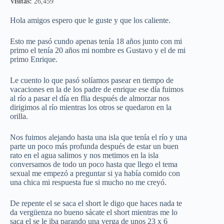
Visitas:
26,459
Hola amigos espero que le guste y que los caliente.
Esto me pasó cundo apenas tenía 18 años junto con mi
primo el tenía 20 años mi nombre es Gustavo y el de mi
primo Enrique.
Le cuento lo que pasó solíamos pasear en tiempo de
vacaciones en la de los padre de enrique ese día fuimos
al río a pasar el día en flia después de almorzar nos
dirigimos al río mientras los otros se quedaron en la
orilla.
Nos fuimos alejando hasta una isla que tenía el río y una
parte un poco más profunda después de estar un buen
rato en el agua salimos y nos metimos en la isla
conversamos de todo un poco hasta que llego el tema
sexual me empezó a preguntar si ya había comido con
una chica mi respuesta fue si mucho no me creyó.
De repente el se saca el short le digo que haces nada te
da vergüenza no bueno sácate el short mientras me lo
saca el se le iba parando una verga de unos 23 x 6