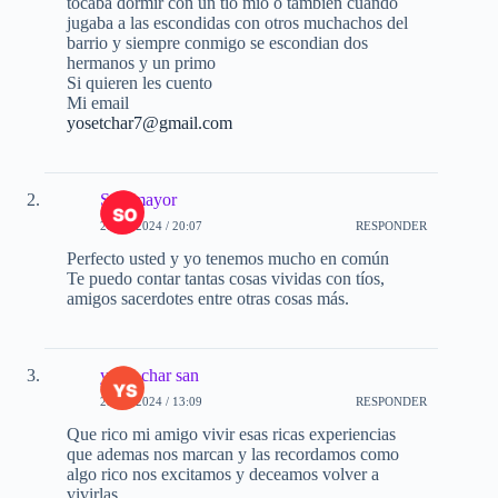
tocaba dormir con un tio mio o tambien cuando
jugaba a las escondidas con otros muchachos del
barrio y siempre conmigo se escondian dos
hermanos y un primo
Si quieren les cuento
Mi email
yosetchar7@gmail.com
Sotomayor
28-10-2024 / 20:07
RESPONDER
Perfecto usted y yo tenemos mucho en común
Te puedo contar tantas cosas vividas con tíos,
amigos sacerdotes entre otras cosas más.
yoset char san
25-11-2024 / 13:09
RESPONDER
Que rico mi amigo vivir esas ricas experiencias
que ademas nos marcan y las recordamos como
algo rico nos excitamos y deceamos volver a
vivirlas