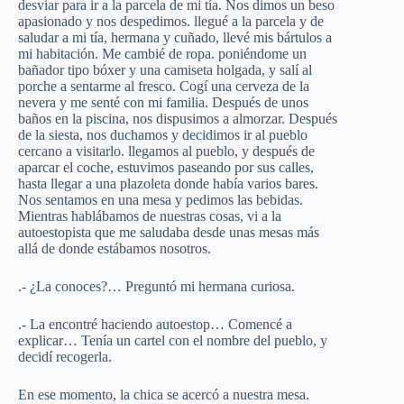
desviar para ir a la parcela de mi tía. Nos dimos un beso
apasionado y nos despedimos. llegué a la parcela y de
saludar a mi tía, hermana y cuñado, llevé mis bártulos a
mi habitación. Me cambié de ropa. poniéndome un
bañador tipo bóxer y una camiseta holgada, y salí al
porche a sentarme al fresco. Cogí una cerveza de la
nevera y me senté con mi familia. Después de unos
baños en la piscina, nos dispusimos a almorzar. Después
de la siesta, nos duchamos y decidimos ir al pueblo
cercano a visitarlo. llegamos al pueblo, y después de
aparcar el coche, estuvimos paseando por sus calles,
hasta llegar a una plazoleta donde había varios bares.
Nos sentamos en una mesa y pedimos las bebidas.
Mientras hablábamos de nuestras cosas, vi a la
autoestopista que me saludaba desde unas mesas más
allá de donde estábamos nosotros.
.- ¿La conoces?… Preguntó mi hermana curiosa.
.- La encontré haciendo autoestop… Comencé a
explicar… Tenía un cartel con el nombre del pueblo, y
decidí recogerla.
En ese momento, la chica se acercó a nuestra mesa.