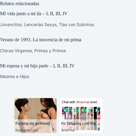
Relatos relacionadas
MI vida junto a mi tía – I, II, III, IV
Jovencitos
,
Lencerías Sexys
,
Tías con Sobrinos
Verano de 1993. La inocencia de mi prima
Chicas Vírgenes
,
Primas y Primos
Mi esposa y mi hijo parte – I, II, III, IV
Madres e Hijos
Fucking my girlfriend's hot mommy by mistake
I'm Stripping Live Right Now
RedhandsTube
StripChat