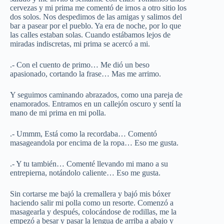
cervezas y mi prima me comentó de irnos a otro sitio los
dos solos. Nos despedimos de las amigas y salimos del
bar a pasear por el pueblo. Ya era de noche, por lo que
las calles estaban solas. Cuando estábamos lejos de
miradas indiscretas, mi prima se acercó a mi.
.- Con el cuento de primo… Me dió un beso
apasionado, cortando la frase… Mas me arrimo.
Y seguimos caminando abrazados, como una pareja de
enamorados. Entramos en un callejón oscuro y sentí la
mano de mi prima en mi polla.
.- Ummm, Está como la recordaba… Comentó
masageandola por encima de la ropa… Eso me gusta.
.- Y tu también… Comenté llevando mi mano a su
entrepierna, notándolo caliente… Eso me gusta.
Sin cortarse me bajó la cremallera y bajó mis bóxer
haciendo salir mi polla como un resorte. Comenzó a
masagearla y después, colocándose de rodillas, me la
empezó a besar y pasar la lengua de arriba a abajo y