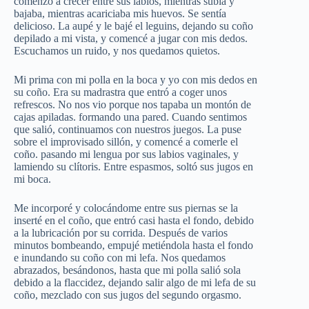
comenzó a crecer entre sus labios, mientras subía y
bajaba, mientras acariciaba mis huevos. Se sentía
delicioso. La aupé y le bajé el leguins, dejando su coño
depilado a mi vista, y comencé a jugar con mis dedos.
Escuchamos un ruido, y nos quedamos quietos.
Mi prima con mi polla en la boca y yo con mis dedos en
su coño. Era su madrastra que entró a coger unos
refrescos. No nos vio porque nos tapaba un montón de
cajas apiladas. formando una pared. Cuando sentimos
que salió, continuamos con nuestros juegos. La puse
sobre el improvisado sillón, y comencé a comerle el
coño. pasando mi lengua por sus labios vaginales, y
lamiendo su clítoris. Entre espasmos, soltó sus jugos en
mi boca.
Me incorporé y colocándome entre sus piernas se la
inserté en el coño, que entró casi hasta el fondo, debido
a la lubricación por su corrida. Después de varios
minutos bombeando, empujé metiéndola hasta el fondo
e inundando su coño con mi lefa. Nos quedamos
abrazados, besándonos, hasta que mi polla salió sola
debido a la flaccidez, dejando salir algo de mi lefa de su
coño, mezclado con sus jugos del segundo orgasmo.