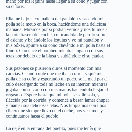
mano por los leguins hasta llegar a su coño y jugar con
su clítoris.
Ella me bajó la cremallera del pantalón y sacando mi
polla se la metió en la boca, haciéndome una deliciosa
mamada. Miramos por si podían vernos y nos fuimos a
la parte trasera del coche, colocandola de perrito sobre
el asiento y bajándole los leguins y yo mi pantalón y
mis bóxer, apunté a su coño clavándole mi polla hasta el
fondo. Comencé el bombeo mientras jugaba con sus
tetas por debajo de la blusa y subiéndole el sujetador.
Sus pezones se pusieron duros al momento con mis
caricias. Cuando noté que me iba a correr. saqué mi
polla de su coño y esperando un poco, se la metí por el
culo descargando toda mi leche en su interior, mientras
jugaba con su coño con mis manos haciéndola llegar al
orgasmo. Esperé hasta que mi polla se salió sola, ya
fláccida por la corrida, y comencé a besar, lamer chupar
y mamar sus deliciosas tetas. Nos limpiamos con unos
clinex que siempre llevo en el coche, nos vestimos y
continuamos hasta el pueblo.
La dejé en la entrada del pueblo, pues me tenía que