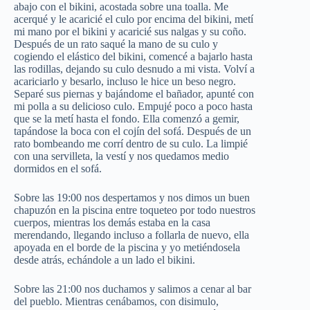
abajo con el bikini, acostada sobre una toalla. Me
acerqué y le acaricié el culo por encima del bikini, metí
mi mano por el bikini y acaricié sus nalgas y su coño.
Después de un rato saqué la mano de su culo y
cogiendo el elástico del bikini, comencé a bajarlo hasta
las rodillas, dejando su culo desnudo a mi vista. Volví a
acariciarlo y besarlo, incluso le hice un beso negro.
Separé sus piernas y bajándome el bañador, apunté con
mi polla a su delicioso culo. Empujé poco a poco hasta
que se la metí hasta el fondo. Ella comenzó a gemir,
tapándose la boca con el cojín del sofá. Después de un
rato bombeando me corrí dentro de su culo. La limpié
con una servilleta, la vestí y nos quedamos medio
dormidos en el sofá.
Sobre las 19:00 nos despertamos y nos dimos un buen
chapuzón en la piscina entre toqueteo por todo nuestros
cuerpos, mientras los demás estaba en la casa
merendando, llegando incluso a follarla de nuevo, ella
apoyada en el borde de la piscina y yo metiéndosela
desde atrás, echándole a un lado el bikini.
Sobre las 21:00 nos duchamos y salimos a cenar al bar
del pueblo. Mientras cenábamos, con disimulo,