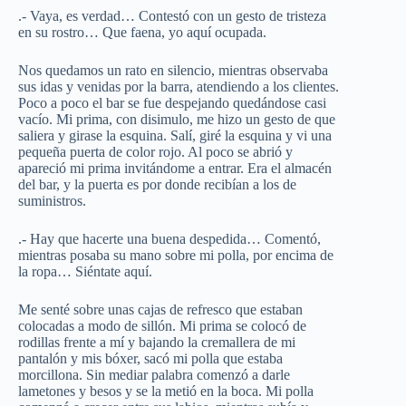
.- Vaya, es verdad… Contestó con un gesto de tristeza
en su rostro… Que faena, yo aquí ocupada.
Nos quedamos un rato en silencio, mientras observaba
sus idas y venidas por la barra, atendiendo a los clientes.
Poco a poco el bar se fue despejando quedándose casi
vacío. Mi prima, con disimulo, me hizo un gesto de que
saliera y girase la esquina. Salí, giré la esquina y vi una
pequeña puerta de color rojo. Al poco se abrió y
apareció mi prima invitándome a entrar. Era el almacén
del bar, y la puerta es por donde recibían a los de
suministros.
.- Hay que hacerte una buena despedida… Comentó,
mientras posaba su mano sobre mi polla, por encima de
la ropa… Siéntate aquí.
Me senté sobre unas cajas de refresco que estaban
colocadas a modo de sillón. Mi prima se colocó de
rodillas frente a mí y bajando la cremallera de mi
pantalón y mis bóxer, sacó mi polla que estaba
morcillona. Sin mediar palabra comenzó a darle
lametones y besos y se la metió en la boca. Mi polla