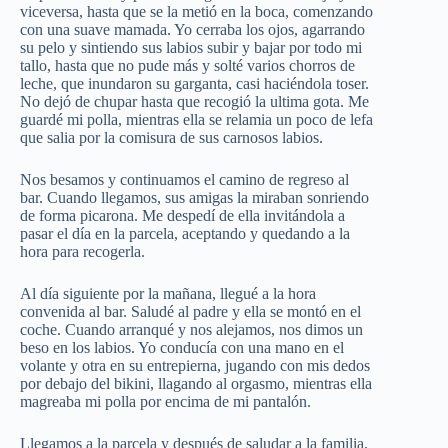
viceversa, hasta que se la metió en la boca, comenzando
con una suave mamada. Yo cerraba los ojos, agarrando
su pelo y sintiendo sus labios subir y bajar por todo mi
tallo, hasta que no pude más y solté varios chorros de
leche, que inundaron su garganta, casi haciéndola toser.
No dejó de chupar hasta que recogió la ultima gota. Me
guardé mi polla, mientras ella se relamia un poco de lefa
que salia por la comisura de sus carnosos labios.
Nos besamos y continuamos el camino de regreso al
bar. Cuando llegamos, sus amigas la miraban sonriendo
de forma picarona. Me despedí de ella invitándola a
pasar el día en la parcela, aceptando y quedando a la
hora para recogerla.
Al día siguiente por la mañana, llegué a la hora
convenida al bar. Saludé al padre y ella se montó en el
coche. Cuando arranqué y nos alejamos, nos dimos un
beso en los labios. Yo conducía con una mano en el
volante y otra en su entrepierna, jugando con mis dedos
por debajo del bikini, llagando al orgasmo, mientras ella
magreaba mi polla por encima de mi pantalón.
Llegamos a la parcela y después de saludar a la familia,