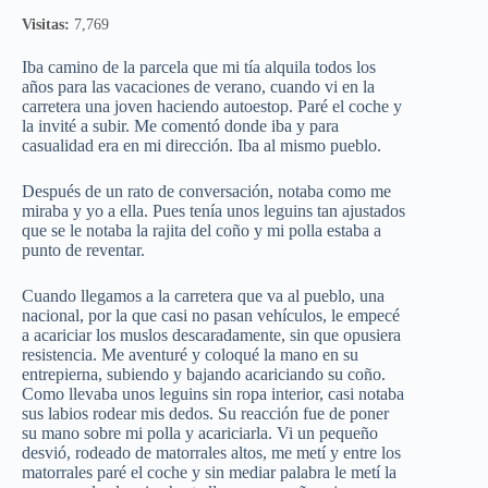
Visitas:
7,769
Iba camino de la parcela que mi tía alquila todos los
años para las vacaciones de verano, cuando vi en la
carretera una joven haciendo autoestop. Paré el coche y
la invité a subir. Me comentó donde iba y para
casualidad era en mi dirección. Iba al mismo pueblo.
Después de un rato de conversación, notaba como me
miraba y yo a ella. Pues tenía unos leguins tan ajustados
que se le notaba la rajita del coño y mi polla estaba a
punto de reventar.
Cuando llegamos a la carretera que va al pueblo, una
nacional, por la que casi no pasan vehículos, le empecé
a acariciar los muslos descaradamente, sin que opusiera
resistencia. Me aventuré y coloqué la mano en su
entrepierna, subiendo y bajando acariciando su coño.
Como llevaba unos leguins sin ropa interior, casi notaba
sus labios rodear mis dedos. Su reacción fue de poner
su mano sobre mi polla y acariciarla. Vi un pequeño
desvió, rodeado de matorrales altos, me metí y entre los
matorrales paré el coche y sin mediar palabra le metí la