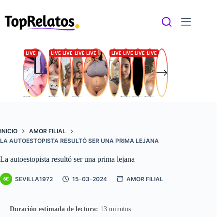
Saltar
al
contenido
INICIO
AMOR FILIAL
LA AUTOESTOPISTA RESULTÓ SER UNA PRIMA LEJANA
La autoestopista resultó ser una prima lejana
SEVILLA1972
15-03-2024
AMOR FILIAL
Duración estimada de lectura:
13 minutos