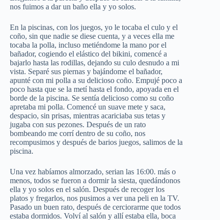
nos fuimos a dar un baño ella y yo solos.
En la piscinas, con los juegos, yo le tocaba el culo y el
coño, sin que nadie se diese cuenta, y a veces ella me
tocaba la polla, incluso metiéndome la mano por el
bañador, cogiendo el elástico del bikini, comencé a
bajarlo hasta las rodillas, dejando su culo desnudo a mi
vista. Separé sus piernas y bajándome el bañador,
apunté con mi polla a su delicioso coño. Empujé poco a
poco hasta que se la metí hasta el fondo, apoyada en el
borde de la piscina. Se sentía delicioso como su coño
apretaba mi polla. Comencé un suave mete y saca,
despacio, sin prisas, mientras acariciaba sus tetas y
jugaba con sus pezones. Después de un rato
bombeando me corrí dentro de su coño, nos
recompusimos y después de barios juegos, salimos de la
piscina.
Una vez habíamos almorzado, serian las 16:00. más o
menos, todos se fueron a dormir la siesta, quedándonos
ella y yo solos en el salón. Después de recoger los
platos y fregarlos, nos pusimos a ver una peli en la TV.
Pasado un buen rato, después de cerciorarme que todos
estaba dormidos. Volví al salón y allí estaba ella, boca