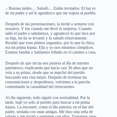
.- Buenas tardes… Saludó… Estáis invitados. El bar es
de mi padre y así le agradezco que me trajera al pueblo.
Después de las presentaciones, la invité a sentarse con
nosotros. Y fue cuando me llevé la sorpresa. Cuando
salió el padre a saludarnos, y agradecer lo que hice por
su hija, mi tía se levantó y lo saludó efusivamente.
Resultó que eran primos segundos, por lo que la chica
era mi prima lejana. Ella y yo nos miramos cómplices.
Eramos familia y habíamos follado en el camino a casa.
Después de que mi tia nos pusiera al día de nuestro
parentesco, explicando que hacia casi 30 años que no
veía a su primo, desde que se marchó del pueblo
buscando una visa mejor. Después de terminar las
consumiciones y despedirnos, volvimos a la parcela
comentando la casualidad del reencuentro.
Al día siguiente, todo siguió con normalidad. Por la
tarde, bajé yo solo al pueblo para buscar a mi prima
lejana. La encontré, como el día anterior, en el bar del
padre, sentada con unas amigas. Me hizo una seña de
saludo y me invitó a sentarme con ellas. Tomamos unas