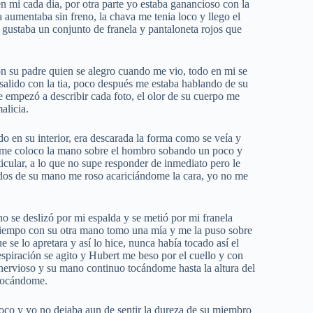
n mi cada dia, por otra parte yo estaba ganancioso con la
 aumentaba sin freno, la chava me tenia loco y llego el
 gustaba un conjunto de franela y pantaloneta rojos que
n su padre quien se alegro cuando me vio, todo en mi se
 salido con la tia, poco después me estaba hablando de su
empezó a describir cada foto, el olor de su cuerpo me
alicia.
 en su interior, era descarada la forma como se veía y
o me coloco la mano sobre el hombro sobando un poco y
icular, a lo que no supe responder de inmediato pero le
 dedos de su mano me roso acariciándome la cara, yo no me
o se deslizó por mi espalda y se metió por mi franela
l tiempo con su otra mano tomo una mía y me la puso sobre
se lo apretara y así lo hice, nunca había tocado así el
spiración se agito y Hubert me beso por el cuello y con
 nervioso y su mano continuo tocándome hasta la altura del
 tocándome.
oco y yo no dejaba aun de sentir la dureza de su miembro