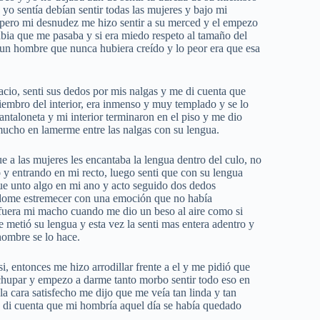
yo sentía debían sentir todas las mujeres y bajo mi
ue pero mi desnudez me hizo sentir a su merced y el empezo
abia que me pasaba y si era miedo respeto al tamaño del
 un hombre que nunca hubiera creído y lo peor era que esa
cio, senti sus dedos por mis nalgas y me di cuenta que
embro del interior, era inmenso y muy templado y se lo
ntaloneta y mi interior terminaron en el piso y me dio
mucho en lamerme entre las nalgas con su lengua.
e a las mujeres les encantaba la lengua dentro del culo, no
o y entrando en mi recto, luego senti que con su lengua
ue unto algo en mi ano y acto seguido dos dedos
éndome estremecer con una emoción que no había
i fuera mi macho cuando me dio un beso al aire como si
 metió su lengua y esta vez la senti mas entera adentro y
hombre se lo hace.
i, entonces me hizo arrodillar frente a el y me pidió que
chupar y empezo a darme tanto morbo sentir todo eso en
 cara satisfecho me dijo que me veía tan linda y tan
 di cuenta que mi hombría aquel día se había quedado