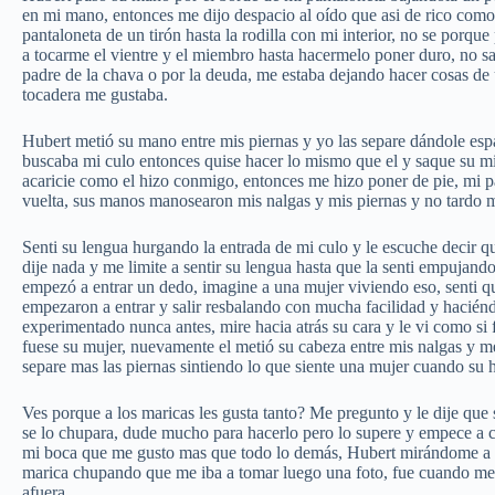
en mi mano, entonces me dijo despacio al oído que asi de rico como 
pantaloneta de un tirón hasta la rodilla con mi interior, no se porq
a tocarme el vientre y el miembro hasta hacermelo poner duro, no s
padre de la chava o por la deuda, me estaba dejando hacer cosas de
tocadera me gustaba.
Hubert metió su mano entre mis piernas y yo las separe dándole espa
buscaba mi culo entonces quise hacer lo mismo que el y saque su mi
acaricie como el hizo conmigo, entonces me hizo poner de pie, mi pa
vuelta, sus manos manosearon mis nalgas y mis piernas y no tardo 
Senti su lengua hurgando la entrada de mi culo y le escuche decir qu
dije nada y me limite a sentir su lengua hasta que la senti empujand
empezó a entrar un dedo, imagine a una mujer viviendo eso, senti q
empezaron a entrar y salir resbalando con mucha facilidad y haci
experimentado nunca antes, mire hacia atrás su cara y le vi como s
fuese su mujer, nuevamente el metió su cabeza entre mis nalgas y me
separe mas las piernas sintiendo lo que siente una mujer cuando su 
Ves porque a los maricas les gusta tanto? Me pregunto y le dije que s
se lo chupara, dude mucho para hacerlo pero lo supere y empece a 
mi boca que me gusto mas que todo lo demás, Hubert mirándome a la
marica chupando que me iba a tomar luego una foto, fue cuando me
afuera.