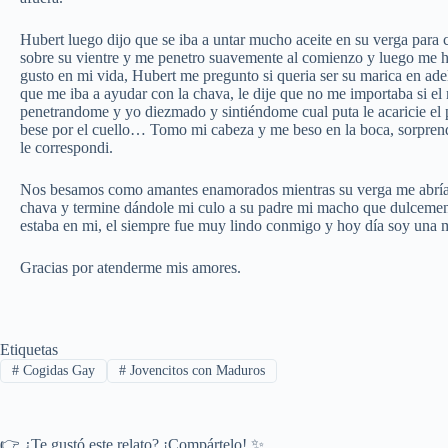
Hubert luego dijo que se iba a untar mucho aceite en su verga para 
sobre su vientre y me penetro suavemente al comienzo y luego me hiz
gusto en mi vida, Hubert me pregunto si queria ser su marica en adel
que me iba a ayudar con la chava, le dije que no me importaba si el 
penetrandome y yo diezmado y sintiéndome cual puta le acaricie el 
bese por el cuello… Tomo mi cabeza y me beso en la boca, sorprend
le correspondi.
Nos besamos como amantes enamorados mientras su verga me abría ca
chava y termine dándole mi culo a su padre mi macho que dulcemente
estaba en mi, el siempre fue muy lindo conmigo y hoy día soy una ma
Gracias por atenderme mis amores.
Etiquetas
#
Cogidas Gay
#
Jovencitos con Maduros
👉 ¿Te gustó este relato? ¡Compártelo! ✨