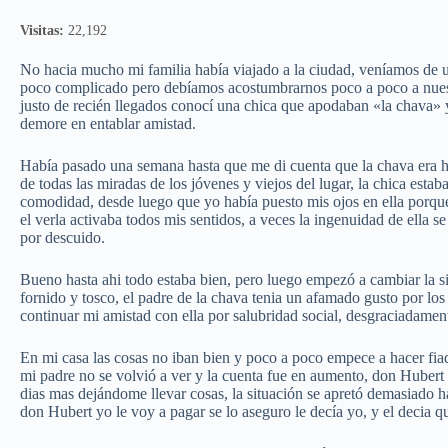
Visitas:
22,192
No hacia mucho mi familia había viajado a la ciudad, veníamos de u
poco complicado pero debíamos acostumbrarnos poco a poco a nuest
justo de recién llegados conocí una chica que apodaban «la chava» 
demore en entablar amistad.
Había pasado una semana hasta que me di cuenta que la chava era hij
de todas las miradas de los jóvenes y viejos del lugar, la chica esta
comodidad, desde luego que yo había puesto mis ojos en ella porque
el verla activaba todos mis sentidos, a veces la ingenuidad de ella
por descuido.
Bueno hasta ahi todo estaba bien, pero luego empezó a cambiar la 
fornido y tosco, el padre de la chava tenia un afamado gusto por lo
continuar mi amistad con ella por salubridad social, desgraciadamente
En mi casa las cosas no iban bien y poco a poco empece a hacer fiad
mi padre no se volvió a ver y la cuenta fue en aumento, don Huber
dias mas dejándome llevar cosas, la situación se apretó demasiado 
don Hubert yo le voy a pagar se lo aseguro le decía yo, y el decia qu