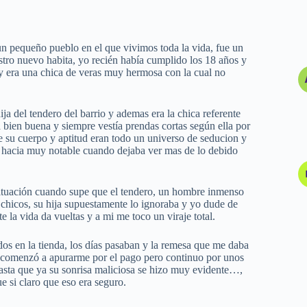
n pequeño pueblo en el que vivimos toda la vida, fue un
ro nuevo habita, yo recién había cumplido los 18 años y
y era una chica de veras muy hermosa con la cual no
a del tendero del barrio y ademas era la chica referente
ba bien buena y siempre vestía prendas cortas según ella por
 su cuerpo y aptitud eran todo un universo de seducion y
 se hacia muy notable cuando dejaba ver mas de lo debido
situación cuando supe que el tendero, un hombre inmenso
s chicos, su hija supuestamente lo ignoraba y yo dude de
 la vida da vueltas y a mi me toco un viraje total.
os en la tienda, los días pasaban y la remesa que me daba
t comenzó a apurarme por el pago pero continuo por unos
hasta que ya su sonrisa maliciosa se hizo muy evidente…,
e si claro que eso era seguro.