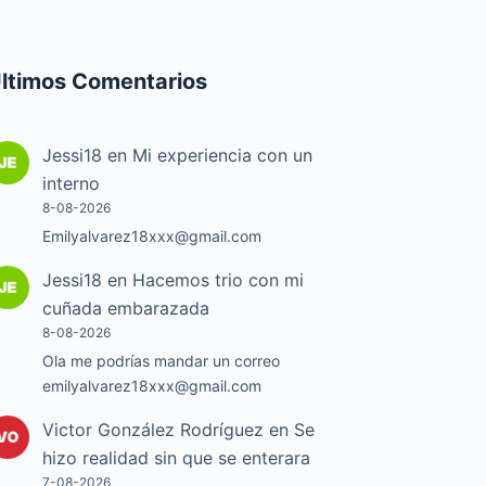
ltimos Comentarios
Jessi18
en
Mi experiencia con un
interno
8-08-2026
Emilyalvarez18xxx@gmail.com
Jessi18
en
Hacemos trio con mi
cuñada embarazada
8-08-2026
Ola me podrías mandar un correo
emilyalvarez18xxx@gmail.com
Victor González Rodríguez
en
Se
hizo realidad sin que se enterara
7-08-2026