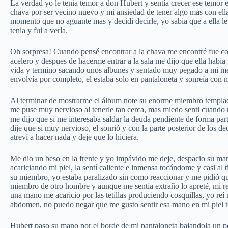
La verdad yo le tenia temor a don Hubert y sentía crecer ese temor e
chava por ser vecino nuevo y mi ansiedad de tener algo mas con ella
momento que no aguante mas y decidi decirle, yo sabia que a ella le
tenia y fui a verla.
Oh sorpresa! Cuando pensé encontrar a la chava me encontré fue co
acelero y despues de hacerme entrar a la sala me dijo que ella había
vida y termino sacando unos albunes y sentado muy pegado a mi me 
envolvía por completo, el estaba solo en pantaloneta y sonreía con m
Al terminar de mostrarme el álbum note su enorme miembro templado
me puse muy nervioso al tenerle tan cerca, mas miedo senti cuand
me dijo que si me interesaba saldar la deuda pendiente de forma part
dije que si muy nervioso, el sonrió y con la parte posterior de los
atreví a hacer nada y deje que lo hiciera.
Me dio un beso en la frente y yo impávido me deje, despacio su man
acariciando mi piel, la sentí caliente e inmensa tocándome y casi a
su miembro, yo estaba paralizado sin como reaccionar y me pidió que 
miembro de otro hombre y aunque me sentía extraño lo apreté, mi re
una mano me acaricio por las tetillas produciendo cosquillas, yo reí
abdomen, no puedo negar que me gusto sentir esa mano en mi piel
Hubert paso su mano por el borde de mi pantaloneta bajandola un p