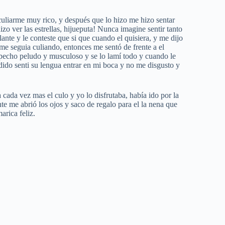
culiarme muy rico, y después que lo hizo me hizo sentar
o ver las estrellas, hijueputa! Nunca imagine sentir tanto
ante y le conteste que si que cuando el quisiera, y me dijo
me seguia culiando, entonces me sentó de frente a el
pecho peludo y musculoso y se lo lamí todo y cuando le
ido senti su lengua entrar en mi boca y no me disgusto y
da vez mas el culo y yo lo disfrutaba, había ido por la
 me abrió los ojos y saco de regalo para el la nena que
rica feliz.