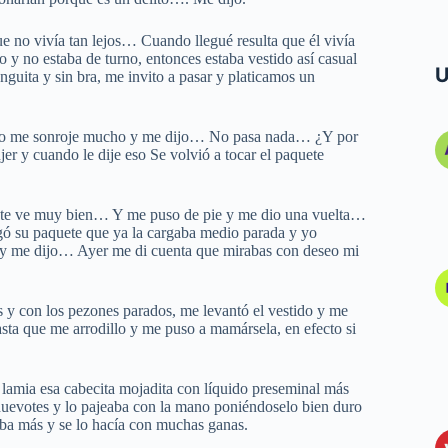
 no vivía tan lejos… Cuando llegué resulta que él vivía
y no estaba de turno, entonces estaba vestido así casual
U
nguita y sin bra, me invito a pasar y platicamos un
Y yo me sonroje mucho y me dijo… No pasa nada… ¿Y por
er y cuando le dije eso Se volvió a tocar el paquete
 te ve muy bien… Y me puso de pie y me dio una vuelta…
pegó su paquete que ya la cargaba medio parada y yo
o y me dijo… Ayer me di cuenta que mirabas con deseo mi
s y con los pezones parados, me levantó el vestido y me
sta que me arrodillo y me puso a mamársela, en efecto si
, lamia esa cabecita mojadita con líquido preseminal más
 huevotes y lo pajeaba con la mano poniéndoselo bien duro
aba más y se lo hacía con muchas ganas.