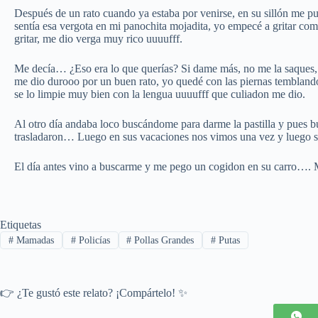
Después de un rato cuando ya estaba por venirse, en su sillón me p
sentía esa vergota en mi panochita mojadita, yo empecé a gritar com
gritar, me dio verga muy rico uuuufff.
Me decía… ¿Eso era lo que querías? Si dame más, no me la saques
me dio durooo por un buen rato, yo quedé con las piernas temblando
se lo limpie muy bien con la lengua uuuufff que culiadon me dio.
Al otro día andaba loco buscándome para darme la pastilla y pue
trasladaron… Luego en sus vacaciones nos vimos una vez y luego s
El día antes vino a buscarme y me pego un cogidon en su carro…. Me
Etiquetas
#
Mamadas
#
Policías
#
Pollas Grandes
#
Putas
👉 ¿Te gustó este relato? ¡Compártelo! ✨