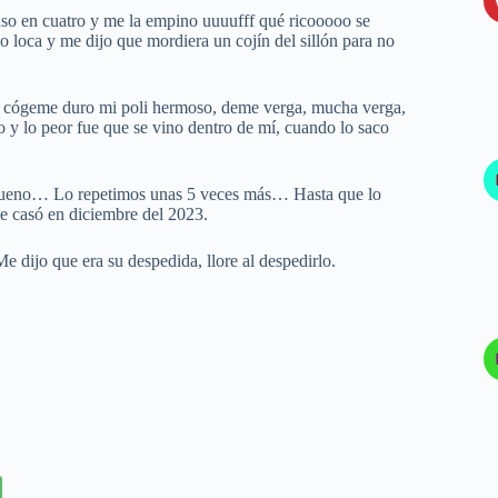
uso en cuatro y me la empino uuuufff qué ricooooo se
o loca y me dijo que mordiera un cojín del sillón para no
, cógeme duro mi poli hermoso, deme verga, mucha verga,
 y lo peor fue que se vino dentro de mí, cuando lo saco
s bueno… Lo repetimos unas 5 veces más… Hasta que lo
e casó en diciembre del 2023.
 dijo que era su despedida, llore al despedirlo.