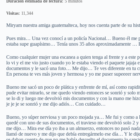
Duración estimada de lectura:
5 minutos
Visitas:
11,344
Miryam nuestra amiga guatemalteca, hoy nos cuenta parte de su hist
Pues mira… Una vez conocí a un policía Nacional… Bueno él me par
estaba supe guapísimo… Tenía unos 35 años aproximadamente … Er
Como cualquier mujer una escanea a quien tenga al frente y a este p
lo vi y el me vio justo cuando yo le estaba viendo el paquete jajaja
documentos y le sacó una foto… Me dijo… Te ves diferente en tu c
En persona te ves más joven y hermosa y yo me puser supeeeer nerv
Bueno me sacó un poco de plática y enfrente de mí, así como rapid
pude evitar mirarlo, se me quedo viendo entonces se sonrió y solo me
se lo di y luego me devolvió mis documentos y con la mano me hizo
je je je se sonrió y me dijo adiós… Con cuidado…
Bueno, yo súper nerviosa y un poco mojada ya… Me fui y como a 
quedé con uno de sus documentos, el travieso me devolvió solo 2 
me dijo… Mira ese día yo iba a un almuerzo, entonces no pasó nada 
llamó de nuevo y me dijo que debía entregármelo ese día… Y le dij
se daban cuenta de que no me había devuelto el documento lo sanci