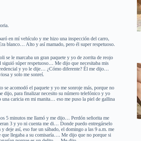
oria.
ó en mí vehículo y me hizo una inspección del carro,
a blanco… Alto y así mamado, pero él super respetuoso.
oli se le marcaba un gran paquete y yo de zorrita de reojo
 el siguió súper respetuoso… Me dijo que necesitaba mis
redencial y yo le dije… ¿Cómo diferente? Él me dijo…
iosa y solo me sonreí.
ito se acomodó el paquete y yo me sonroje más, porque no
 dijo, para finalizar necesito su número telefónico y yo
 una caricia en mi manita… eso me puso la piel de gallina
los 5 minutos me llamó y me dijo… Perdón señorita me
y eran 3 y yo ni cuenta me di… Donde puedo entregárselo
y deje así, eso fue un sábado, el domingo a las 9 a.m. me
e que llegaba a su comisaría…. Me dijo que no porque si
onarían porque es un delito…. Me dijo.