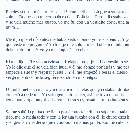
Puedes venir por él a mi casa… Bueno le dije… Llegué a su casa que
solo… Bueno con un compañero de la Policía… Pero allí estaba solo 
y se veía mucho más guapo, yo me fui con un vestidito corto, una ta
ratito…
Me dijo que el día antes me había visto cuando yo le vi abajo… 
qué viste me pregunto? Yo le dije que solo curiosidad como toda muj
delante de mí… Y yo ya me empecé a excitar…
Él me dijo… Te veo nerviosa… Relájate me dijo… Ese vestidito se
Yo le dije que él se veía bien igual y él me abrazó por atrás y me 
empecé a sudar y respirar fuerte…Y él me empezó a besar el cuell
verga mientras me la seguía rosando en mis nalgas
Uuuufff metió su mano y me acarició las tetas qué ya estaban durita
empezó a dedear… Yo solo gemía de placer, así me tuvo un ratito ha
tenía una verga muy rica Larga… Gruesa y rosadita, unos huevotes.
Se me salió la putita qué llevo por dentro y le di una súper mamada
rico, me lo metía todo y con la lengua jugaba con él, le chupe esos
y el gemía y me decía que ricooooo lo mamas putita, eso me calent