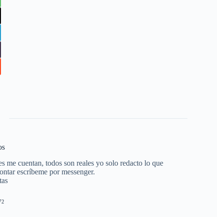
os
es me cuentan, todos son reales yo solo redacto lo que
 contar escríbeme por messenger.
tas
72