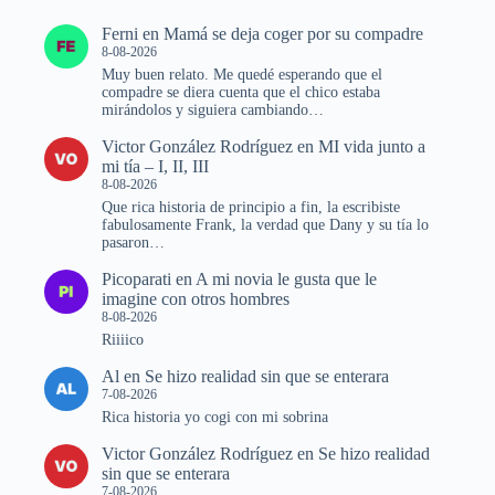
Ferni
en
Mamá se deja coger por su compadre
8-08-2026
Muy buen relato. Me quedé esperando que el
compadre se diera cuenta que el chico estaba
mirándolos y siguiera cambiando…
Victor González Rodríguez
en
MI vida junto a
mi tía – I, II, III
8-08-2026
Que rica historia de principio a fin, la escribiste
fabulosamente Frank, la verdad que Dany y su tía lo
pasaron…
Picoparati
en
A mi novia le gusta que le
imagine con otros hombres
8-08-2026
Riiiico
Al
en
Se hizo realidad sin que se enterara
7-08-2026
Rica historia yo cogi con mi sobrina
Victor González Rodríguez
en
Se hizo realidad
sin que se enterara
7-08-2026