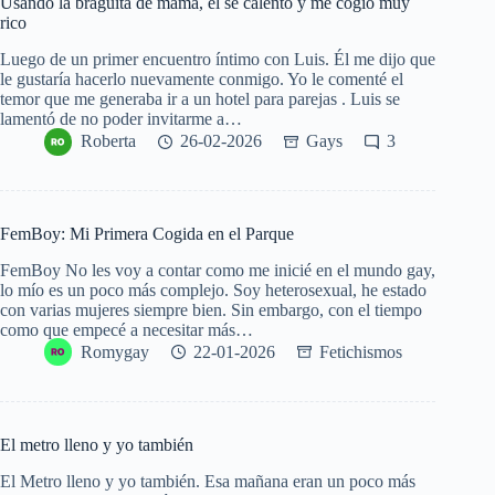
Usando la braguita de mamá, él se calentó y me cogió muy
rico
Luego de un primer encuentro íntimo con Luis. Él me dijo que
le gustaría hacerlo nuevamente conmigo. Yo le comenté el
temor que me generaba ir a un hotel para parejas . Luis se
lamentó de no poder invitarme a…
Roberta
26-02-2026
Gays
3
FemBoy: Mi Primera Cogida en el Parque
FemBoy No les voy a contar como me inicié en el mundo gay,
lo mío es un poco más complejo. Soy heterosexual, he estado
con varias mujeres siempre bien. Sin embargo, con el tiempo
como que empecé a necesitar más…
Romygay
22-01-2026
Fetichismos
El metro lleno y yo también
El Metro lleno y yo también. Esa mañana eran un poco más