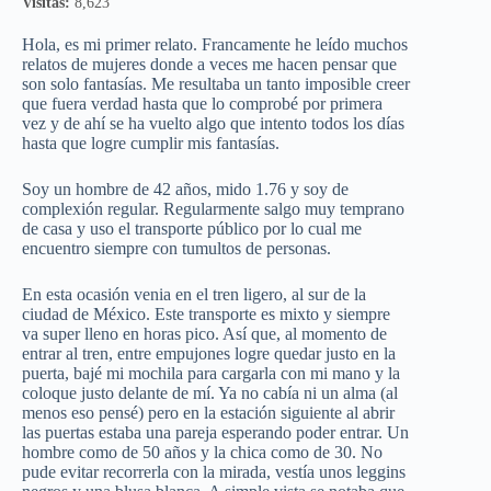
Visitas:
8,623
Hola, es mi primer relato. Francamente he leído muchos
relatos de mujeres donde a veces me hacen pensar que
son solo fantasías. Me resultaba un tanto imposible creer
que fuera verdad hasta que lo comprobé por primera
vez y de ahí se ha vuelto algo que intento todos los días
hasta que logre cumplir mis fantasías.
Soy un hombre de 42 años, mido 1.76 y soy de
complexión regular. Regularmente salgo muy temprano
de casa y uso el transporte público por lo cual me
encuentro siempre con tumultos de personas.
En esta ocasión venia en el tren ligero, al sur de la
ciudad de México. Este transporte es mixto y siempre
va super lleno en horas pico. Así que, al momento de
entrar al tren, entre empujones logre quedar justo en la
puerta, bajé mi mochila para cargarla con mi mano y la
coloque justo delante de mí. Ya no cabía ni un alma (al
menos eso pensé) pero en la estación siguiente al abrir
las puertas estaba una pareja esperando poder entrar. Un
hombre como de 50 años y la chica como de 30. No
pude evitar recorrerla con la mirada, vestía unos leggins