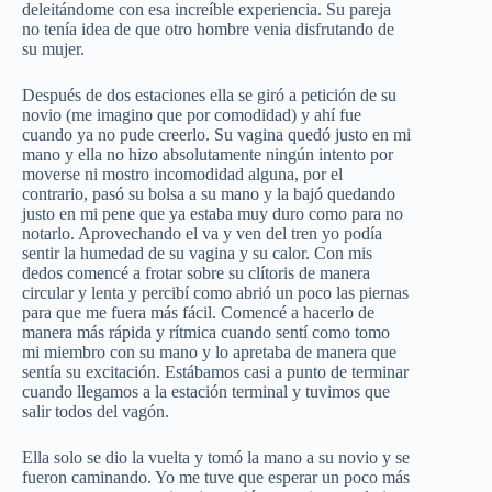
deleitándome con esa increíble experiencia. Su pareja
no tenía idea de que otro hombre venia disfrutando de
su mujer.
Después de dos estaciones ella se giró a petición de su
novio (me imagino que por comodidad) y ahí fue
cuando ya no pude creerlo. Su vagina quedó justo en mi
mano y ella no hizo absolutamente ningún intento por
moverse ni mostro incomodidad alguna, por el
contrario, pasó su bolsa a su mano y la bajó quedando
justo en mi pene que ya estaba muy duro como para no
notarlo. Aprovechando el va y ven del tren yo podía
sentir la humedad de su vagina y su calor. Con mis
dedos comencé a frotar sobre su clítoris de manera
circular y lenta y percibí como abrió un poco las piernas
para que me fuera más fácil. Comencé a hacerlo de
manera más rápida y rítmica cuando sentí como tomo
mi miembro con su mano y lo apretaba de manera que
sentía su excitación. Estábamos casi a punto de terminar
cuando llegamos a la estación terminal y tuvimos que
salir todos del vagón.
Ella solo se dio la vuelta y tomó la mano a su novio y se
fueron caminando. Yo me tuve que esperar un poco más