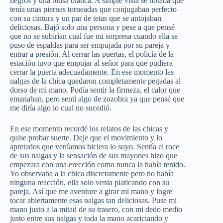
negros y una blusa blanca. A simple vista se notaba que
tenía unas piernas torneadas que conjugaban perfecto
con su cintura y un par de tetas que se antojaban
deliciosas. Bajó solo una persona y pese a que pensé
que no se subirían cual fue mi sorpresa cuando ella se
puso de espaldas para ser empujada por su pareja y
entrar a presión. Al cerrar las puertas, el policía de la
estación tuvo que empujar al señor para que pudiera
cerrar la puerta adecuadamente. En ese momento las
nalgas de la chica quedaron completamente pegadas al
dorso de mi mano. Podía sentir la firmeza, el calor que
emanaban, pero sentí algo de zozobra ya que pensé que
me diría algo lo cual no sucedió.
En ese momento recordé los relatos de las chicas y
quise probar suerte. Deje que el movimiento y lo
apretados que veníamos hiciera lo suyo. Sentía el roce
de sus nalgas y la sensación de sus mayones hizo que
empezara con una erección como nunca la había tenido.
Yo observaba a la chica discretamente pero no había
ninguna reacción, ella solo venia platicando con su
pareja. Así que me aventure a girar mi mano y logre
tocar abiertamente esas nalgas tan deliciosas. Puse mi
mano justo a la mitad de su trasero, con mi dedo medio
justo entre sus nalgas y toda la mano acariciando y