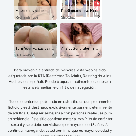
Fucking my girlfriend's hot mommy by mistake
I'm Stripping Live Right Now
RedhandsTube
StripChat
Turn Your Fantasies into Reality
AI Slut Generator - Bring your Fantasies to life 🔥
GirlfriendGPT
ourdream.ai
Para prevenir la entrada de menores, esta web ha sido
etiquetada por la RTA (Restricted To Adults, Restringido A los
Adultos, en español). Puede bloquear fácilmente el acceso a
esta web mediante un filtro de navegación.
Todo el contenido publicado en este sitio es completamente
ficticio y está destinado exclusivamente para entretenimiento
de adultos. Cualquier semejanza con personas reales, es pura
coincidencia. Este sitio contiene material explícito de carácter
sexual y solo debe ser visitado por mayores de 18 años. Al
continuar navegando, usted confirma que es mayor de edad y