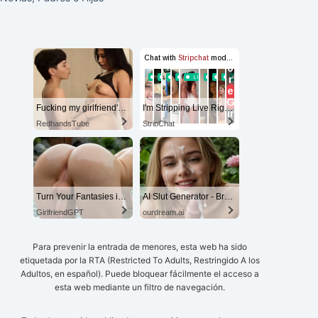
Fucking my girlfriend's hot mommy by mistake
I'm Stripping Live Right Now
RedhandsTube
StripChat
Turn Your Fantasies into Reality
AI Slut Generator - Bring your Fantasies to life 🔥
GirlfriendGPT
ourdream.ai
Para prevenir la entrada de menores, esta web ha sido
etiquetada por la RTA (Restricted To Adults, Restringido A los
Adultos, en español). Puede bloquear fácilmente el acceso a
esta web mediante un filtro de navegación.