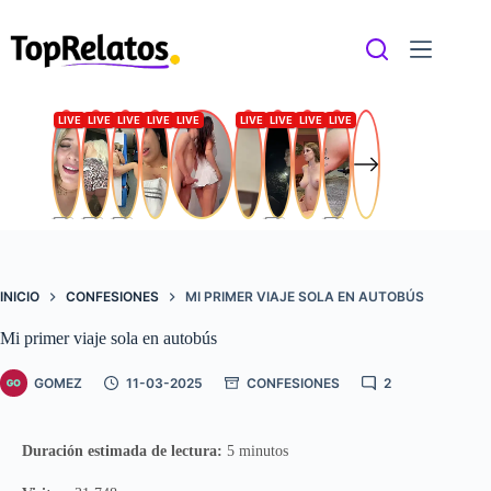
Saltar
al
contenido
INICIO
CONFESIONES
MI PRIMER VIAJE SOLA EN AUTOBÚS
Mi primer viaje sola en autobús
GOMEZ
11-03-2025
CONFESIONES
2
Duración estimada de lectura:
5 minutos