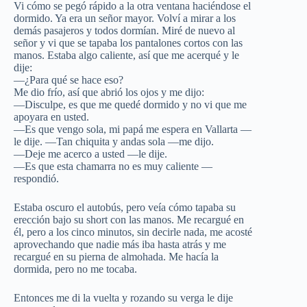
Vi cómo se pegó rápido a la otra ventana haciéndose el
dormido. Ya era un señor mayor. Volví a mirar a los
demás pasajeros y todos dormían. Miré de nuevo al
señor y vi que se tapaba los pantalones cortos con las
manos. Estaba algo caliente, así que me acerqué y le
dije:
—¿Para qué se hace eso?
Me dio frío, así que abrió los ojos y me dijo:
—Disculpe, es que me quedé dormido y no vi que me
apoyara en usted.
—Es que vengo sola, mi papá me espera en Vallarta —
le dije. —Tan chiquita y andas sola —me dijo.
—Deje me acerco a usted —le dije.
—Es que esta chamarra no es muy caliente —
respondió.
Estaba oscuro el autobús, pero veía cómo tapaba su
erección bajo su short con las manos. Me recargué en
él, pero a los cinco minutos, sin decirle nada, me acosté
aprovechando que nadie más iba hasta atrás y me
recargué en su pierna de almohada. Me hacía la
dormida, pero no me tocaba.
Entonces me di la vuelta y rozando su verga le dije