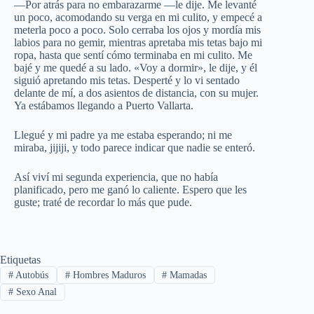
—Por atrás para no embarazarme —le dije. Me levanté
un poco, acomodando su verga en mi culito, y empecé a
meterla poco a poco. Solo cerraba los ojos y mordía mis
labios para no gemir, mientras apretaba mis tetas bajo mi
ropa, hasta que sentí cómo terminaba en mi culito. Me
bajé y me quedé a su lado. «Voy a dormir», le dije, y él
siguió apretando mis tetas. Desperté y lo vi sentado
delante de mí, a dos asientos de distancia, con su mujer.
Ya estábamos llegando a Puerto Vallarta.
Llegué y mi padre ya me estaba esperando; ni me
miraba, jijiji, y todo parece indicar que nadie se enteró.
Así viví mi segunda experiencia, que no había
planificado, pero me ganó lo caliente. Espero que les
guste; traté de recordar lo más que pude.
Etiquetas
#
Autobús
#
Hombres Maduros
#
Mamadas
#
Sexo Anal