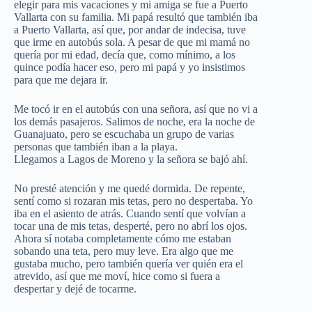
elegir para mis vacaciones y mi amiga se fue a Puerto
Vallarta con su familia. Mi papá resultó que también iba
a Puerto Vallarta, así que, por andar de indecisa, tuve
que irme en autobús sola. A pesar de que mi mamá no
quería por mi edad, decía que, como mínimo, a los
quince podía hacer eso, pero mi papá y yo insistimos
para que me dejara ir.
Me tocó ir en el autobús con una señora, así que no vi a
los demás pasajeros. Salimos de noche, era la noche de
Guanajuato, pero se escuchaba un grupo de varias
personas que también iban a la playa.
Llegamos a Lagos de Moreno y la señora se bajó ahí.
No presté atención y me quedé dormida. De repente,
sentí como si rozaran mis tetas, pero no despertaba. Yo
iba en el asiento de atrás. Cuando sentí que volvían a
tocar una de mis tetas, desperté, pero no abrí los ojos.
Ahora sí notaba completamente cómo me estaban
sobando una teta, pero muy leve. Era algo que me
gustaba mucho, pero también quería ver quién era el
atrevido, así que me moví, hice como si fuera a
despertar y dejé de tocarme.