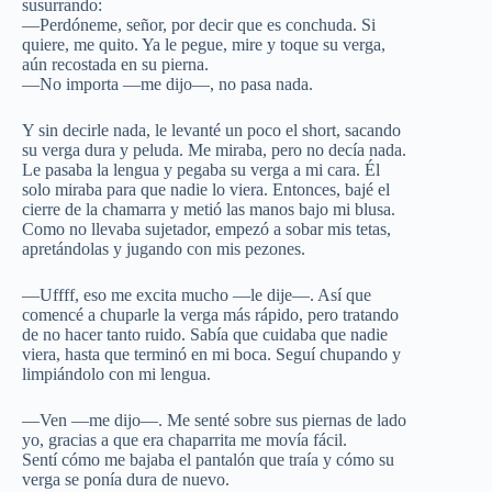
susurrando:
—Perdóneme, señor, por decir que es conchuda. Si
quiere, me quito. Ya le pegue, mire y toque su verga,
aún recostada en su pierna.
—No importa —me dijo—, no pasa nada.
Y sin decirle nada, le levanté un poco el short, sacando
su verga dura y peluda. Me miraba, pero no decía nada.
Le pasaba la lengua y pegaba su verga a mi cara. Él
solo miraba para que nadie lo viera. Entonces, bajé el
cierre de la chamarra y metió las manos bajo mi blusa.
Como no llevaba sujetador, empezó a sobar mis tetas,
apretándolas y jugando con mis pezones.
—Uffff, eso me excita mucho —le dije—. Así que
comencé a chuparle la verga más rápido, pero tratando
de no hacer tanto ruido. Sabía que cuidaba que nadie
viera, hasta que terminó en mi boca. Seguí chupando y
limpiándolo con mi lengua.
—Ven —me dijo—. Me senté sobre sus piernas de lado
yo, gracias a que era chaparrita me movía fácil.
Sentí cómo me bajaba el pantalón que traía y cómo su
verga se ponía dura de nuevo.