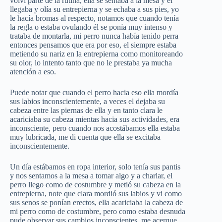
volví parte de la rutina, ella se sentaba a la mesa y él
llegaba y olía su entrepierna y se echaba a sus pies, yo
le hacía bromas al respecto, notamos que cuando tenía
la regla o estaba ovulando él se ponía muy intenso y
trataba de montarla, mi perro nunca había tenido perra
entonces pensamos que era por eso, el siempre estaba
metiendo su nariz en la entrepierna como monitoreando
su olor, lo intento tanto que no le prestaba ya mucha
atención a eso.
Puede notar que cuando el perro hacia eso ella mordía
sus labios inconscientemente, a veces el dejaba su
cabeza entre las piernas de ella y en tanto clara le
acariciaba su cabeza mientas hacia sus actividades, era
inconsciente, pero cuando nos acostábamos ella estaba
muy lubricada, me di cuenta que ella se excitaba
inconscientemente.
Un día estábamos en ropa interior, solo tenía sus pantis
y nos sentamos a la mesa a tomar algo y a charlar, el
perro llego como de costumbre y metió su cabeza en la
entrepierna, note que clara mordió sus labios y vi como
sus senos se ponían erectos, ella acariciaba la cabeza de
mi perro como de costumbre, pero como estaba desnuda
pude observar sus cambios inconscientes, me acerque