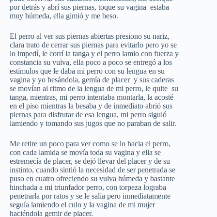
por detrás y abrí sus piernas, toque su vagina estaba
muy húmeda, ella gimió y me beso.
El perro al ver sus piernas abiertas presiono su nariz,
clara trato de cerrar sus piernas para evitarlo pero yo se
lo impedí, le corrí la tanga y el perro lamio con fuerza y
constancia su vulva, ella poco a poco se entregó a los
estímulos que le daba mi perro con su lengua en su
vagina y yo besándola, gemía de placer y sus caderas
se movían al ritmo de la lengua de mi perro, le quite su
tanga, mientras, mi perro intentaba montarla, la acosté
en el piso mientras la besaba y de inmediato abrió sus
piernas para disfrutar de esa lengua, mi perro siguió
lamiendo y tomando sus jugos que no paraban de salir.
Me retire un poco para ver como se lo hacia el perro,
con cada lamida se movía toda su vagina y ella se
estremecía de placer, se dejó llevar del placer y de su
instinto, cuando sintió la necesidad de ser penetrada se
puso en cuatro ofreciendo su vulva húmeda y bastante
hinchada a mi triunfador perro, con torpeza lograba
penetrarla por ratos y se le salía pero inmediatamente
seguía lamiendo el culo y la vagina de mi mujer
haciéndola gemir de placer.