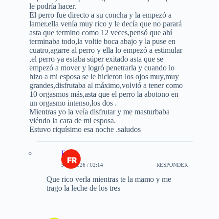
le podría hacer.
El perro fue directo a su concha y la empezó a
lamer,ella venía muy rico y le decía que no parará
asta que termino como 12 veces,pensó que ahí
terminaba todo,la voltie boca abajo y la puse en
cuatro,agarre al perro y ella lo empezó a estimular
,el perro ya estaba súper exitado asta que se
empezó a mover y logró penetrarla y cuando lo
hizo a mi esposa se le hicieron los ojos muy,muy
grandes,disfrutaba al máximo,volvió a tener como
10 orgasmos más,asta que el perro la abotono en
un orgasmo intenso,los dos .
Mientras yo la veía disfrutar y me masturbaba
viéndo la cara de mi esposa.
Estuvo riquísimo esa noche .saludos
Fran
5-07-2026 / 02:14
RESPONDER
Que rico verla mientras te la mamo y me
trago la leche de los tres