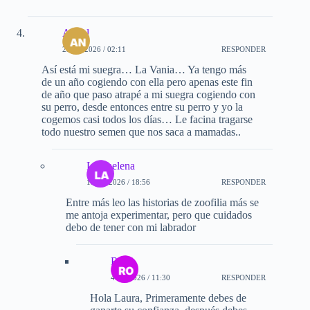
Angel
23-02-2026 / 02:11
RESPONDER
Así está mi suegra… La Vania… Ya tengo más
de un año cogiendo con ella pero apenas este fin
de año que paso atrapé a mi suegra cogiendo con
su perro, desde entonces entre su perro y yo la
cogemos casi todos los días… Le facina tragarse
todo nuestro semen que nos saca a mamadas..
Lauraelena
19-05-2026 / 18:56
RESPONDER
Entre más leo las historias de zoofilia más se
me antoja experimentar, pero que cuidados
debo de tener con mi labrador
Rob
4-07-2026 / 11:30
RESPONDER
Hola Laura, Primeramente debes de