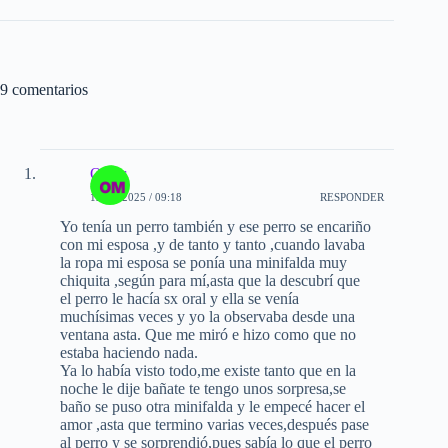
9 comentarios
Omar
12-10-2025 / 09:18
RESPONDER
Yo tenía un perro también y ese perro se encariño
con mi esposa ,y de tanto y tanto ,cuando lavaba
la ropa mi esposa se ponía una minifalda muy
chiquita ,según para mí,asta que la descubrí que
el perro le hacía sx oral y ella se venía
muchísimas veces y yo la observaba desde una
ventana asta. Que me miró e hizo como que no
estaba haciendo nada.
Ya lo había visto todo,me existe tanto que en la
noche le dije bañate te tengo unos sorpresa,se
baño se puso otra minifalda y le empecé hacer el
amor ,asta que termino varias veces,después pase
al perro y se sorprendió,pues sabía lo que el perro