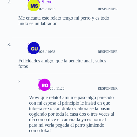
Monlk Steve
11-12-2025 / 15:13
RESPONDER
Me encanta este relato tengo mi perro y es todo
lindo es un labrador
Guhy
16-01-2026 / 16:38
RESPONDER
Felicidades amigo, que la penetre anal , subes
fotos
Rob
4-07-2026 / 11:26
RESPONDER
Wow que relato! ami me paso algo parecido
con mi esposa al principio le insistí en que
tubiera sexo con drako y ahora se la pasan
cogiendo por toda la casa dos o tres veces al
día como dice el camarada ya es normal
para mi verla pegada al perro gimiendo
como loka!