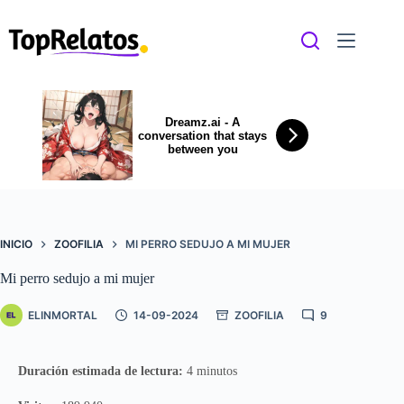
Saltar
al
contenido
Dreamz.ai - A
conversation that stays
between you
INICIO
ZOOFILIA
MI PERRO SEDUJO A MI MUJER
Mi perro sedujo a mi mujer
ELINMORTAL
14-09-2024
ZOOFILIA
9
Duración estimada de lectura:
4 minutos