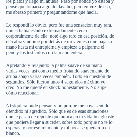
los platos y llego mi abuela. Pasó por donde yo estaba y
pensé que tomaría algo del lavabo, pero en vez de eso,
me abrazó primero y preguntándome que hacía.
Le respondí lo obvio, pero fue una sensación muy rara,
nunca había estado extremadamente cerca
corporalmente de ella, noté algo raro en esa posición, de
ella abrazándome por detrás de mi y en eso que baja su
mano hasta mi entrepierna y empieza a palparme el
pene y los testículos con la mano entera.
Apretando y relajando la palma suave de su mano
varias veces, así como medio frotando suavemente de
arriba abajo varias veces también. Todo en cuestión de
segundos. Sólo fueron unos 4 segundos máximo yo
creo. Yo me quedé en shock honestamente. No supe
cómo reaccionar.
Ni siquiera pude pensar, y no porque me haya sentido
ofendido ni agredido. Sólo que es de esas situaciones
que te pasan de repente que nunca en tu vida imaginaste
que pudiera llegar a suceder, sobre todo porque no te lo
esperas, y por eso mi mente y mi boca se quedaron en
blanco.