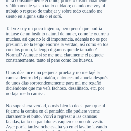
mira constantemente el bulto, primero disimuladamente
y últimamente ya sin tanto cuidado; cuando me voy al
trabajo o regreso de trabajar y sobre todo cuando me
siento en alguna silla o el sofá.
Tal vez soy un poco ingenuo, pero pensé que podría
tratarse de un instinto natural de mujer, como le ocurre a
muchas, así que no le di importancia, además no es por
presumir, no la tengo enorme la verdad, así como en los
cuentos porno, la tengo digamos que de tamaño ?
Normal? Aunque si se me nota claramente el paquete
constantemente, tanto el pene como los huevos.
Unos días hice una pequeña prueba y no me fajé la
camisa dentro del pantalón, entonces mi abuela después
de unos días sorprendentemente para mí, me regañó
diciéndome que me veía fachoso, desaliñado, etc, por
no fajarme la camisa.
No supe si era verdad, o más bien lo decía para que al
fajarme la camisa en el pantalón ella pudiera verme
claramente el bulto. Volví a regresar a las camisas
fajadas, tanto en pantalones vaqueros como de vestir.
Ayer por la tarde-noche estaba yo en el lavabo lavando