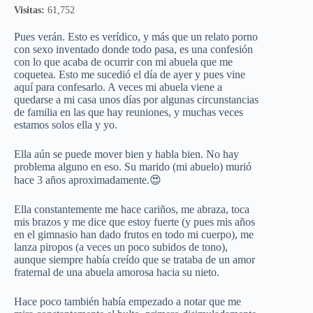
Visitas:
61,752
Pues verán. Esto es verídico, y más que un relato porno
con sexo inventado donde todo pasa, es una confesión
con lo que acaba de ocurrir con mi abuela que me
coquetea. Esto me sucedió el día de ayer y pues vine
aquí para confesarlo. A veces mi abuela viene a
quedarse a mi casa unos días por algunas circunstancias
de familia en las que hay reuniones, y muchas veces
estamos solos ella y yo.
Ella aún se puede mover bien y habla bien. No hay
problema alguno en eso. Su marido (mi abuelo) murió
hace 3 años aproximadamente.😍
Ella constantemente me hace cariños, me abraza, toca
mis brazos y me dice que estoy fuerte (y pues mis años
en el gimnasio han dado frutos en todo mi cuerpo), me
lanza piropos (a veces un poco subidos de tono),
aunque siempre había creído que se trataba de un amor
fraternal de una abuela amorosa hacia su nieto.
Hace poco también había empezado a notar que me