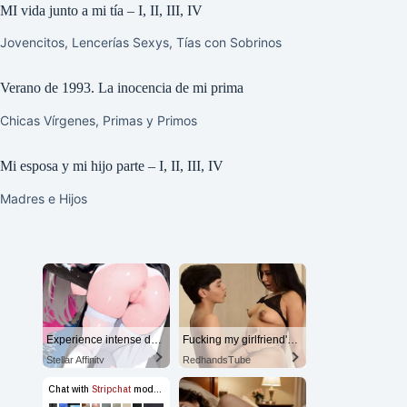
MI vida junto a mi tía – I, II, III, IV
Jovencitos
,
Lencerías Sexys
,
Tías con Sobrinos
Verano de 1993. La inocencia de mi prima
Chicas Vírgenes
,
Primas y Primos
Mi esposa y mi hijo parte – I, II, III, IV
Madres e Hijos
Experience intense desire for girls anytime, anywhere.
Fucking my girlfriend's hot mommy by mistake
Stellar Affinity
RedhandsTube