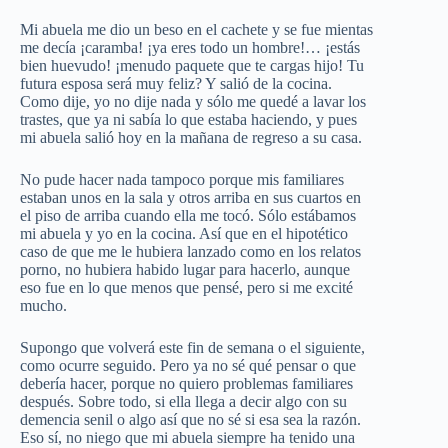
Mi abuela me dio un beso en el cachete y se fue mientas
me decía ¡caramba! ¡ya eres todo un hombre!… ¡estás
bien huevudo! ¡menudo paquete que te cargas hijo! Tu
futura esposa será muy feliz? Y salió de la cocina.
Como dije, yo no dije nada y sólo me quedé a lavar los
trastes, que ya ni sabía lo que estaba haciendo, y pues
mi abuela salió hoy en la mañana de regreso a su casa.
No pude hacer nada tampoco porque mis familiares
estaban unos en la sala y otros arriba en sus cuartos en
el piso de arriba cuando ella me tocó. Sólo estábamos
mi abuela y yo en la cocina. Así que en el hipotético
caso de que me le hubiera lanzado como en los relatos
porno, no hubiera habido lugar para hacerlo, aunque
eso fue en lo que menos que pensé, pero si me excité
mucho.
Supongo que volverá este fin de semana o el siguiente,
como ocurre seguido. Pero ya no sé qué pensar o que
debería hacer, porque no quiero problemas familiares
después. Sobre todo, si ella llega a decir algo con su
demencia senil o algo así que no sé si esa sea la razón.
Eso sí, no niego que mi abuela siempre ha tenido una