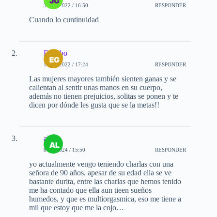
31-08-2022 / 16:50
RESPONDER
Cuando lo cuntinuidad
El gabo
16-12-2022 / 17:24
RESPONDER
Las mujeres mayores también sienten ganas y se
calientan al sentir unas manos en su cuerpo,
además no tienen prejuicios, solitas se ponen y te
dicen por dónde les gusta que se la metas!!
alex
8-05-2024 / 15:50
RESPONDER
yo actualmente vengo teniendo charlas con una
señora de 90 años, apesar de su edad ella se ve
bastante durita, entre las charlas que hemos tenido
me ha contado que ella aun tieen sueños
humedos, y que es multiorgasmica, eso me tiene a
mil que estoy que me la cojo…