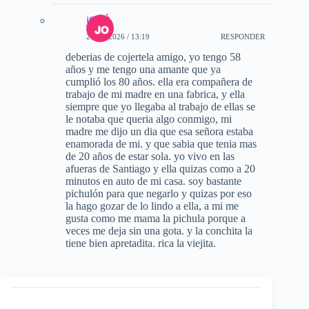
jOSÉ
20-02-2026 / 13:19
RESPONDER
deberias de cojertela amigo, yo tengo 58
años y me tengo una amante que ya
cumplió los 80 años. ella era compañera de
trabajo de mi madre en una fabrica, y ella
siempre que yo llegaba al trabajo de ellas se
le notaba que queria algo conmigo, mi
madre me dijo un dia que esa señora estaba
enamorada de mi. y que sabia que tenia mas
de 20 años de estar sola. yo vivo en las
afueras de Santiago y ella quizas como a 20
minutos en auto de mi casa. soy bastante
pichulón para que negarlo y quizas por eso
la hago gozar de lo lindo a ella, a mi me
gusta como me mama la pichula porque a
veces me deja sin una gota. y la conchita la
tiene bien apretadita. rica la viejita.