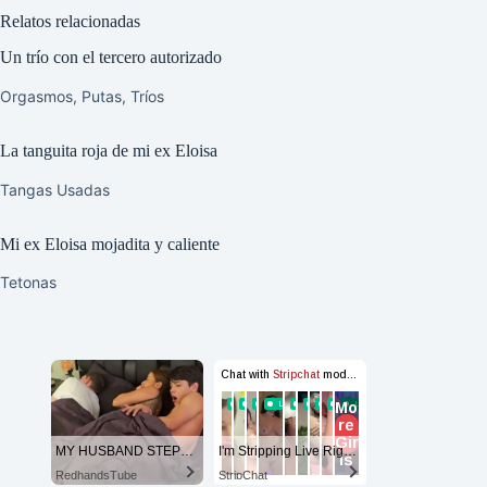
Relatos relacionadas
Un trío con el tercero autorizado
Orgasmos
,
Putas
,
Tríos
La tanguita roja de mi ex Eloisa
Tangas Usadas
Mi ex Eloisa mojadita y caliente
Tetonas
MY HUSBAND STEPSON MISTAKENLY GIVES ME IN THE ASS
I'm Stripping Live Right Now
RedhandsTube
StripChat