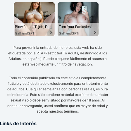
Blow Job or Titjob, Deepthroat or Spreading Pussy
Turn Your Fantasies into Reality on GirlfriendGPT
GirlfriendGPT
GirlfriendGPT
Para prevenir la entrada de menores, esta web ha sido
etiquetada por la RTA (Restricted To Adults, Restringido A los
Adultos, en español). Puede bloquear fácilmente el acceso a
esta web mediante un filtro de navegación.
Todo el contenido publicado en este sitio es completamente
ficticio y está destinado exclusivamente para entretenimiento
de adultos. Cualquier semejanza con personas reales, es pura
coincidencia. Este sitio contiene material explícito de carácter
sexual y solo debe ser visitado por mayores de 18 años. Al
continuar navegando, usted confirma que es mayor de edad y
acepta nuestros términos.
Links de Interés