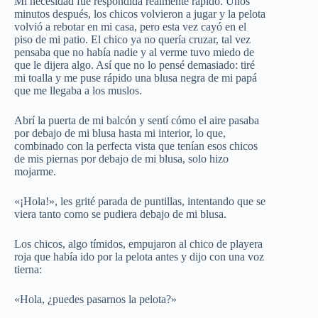
Mi necesidad fue respondida realmente rápido. Unos
minutos después, los chicos volvieron a jugar y la pelota
volvió a rebotar en mi casa, pero esta vez cayó en el
piso de mi patio. El chico ya no quería cruzar, tal vez
pensaba que no había nadie y al verme tuvo miedo de
que le dijera algo. Así que no lo pensé demasiado: tiré
mi toalla y me puse rápido una blusa negra de mi papá
que me llegaba a los muslos.
Abrí la puerta de mi balcón y sentí cómo el aire pasaba
por debajo de mi blusa hasta mi interior, lo que,
combinado con la perfecta vista que tenían esos chicos
de mis piernas por debajo de mi blusa, solo hizo
mojarme.
«¡Hola!», les grité parada de puntillas, intentando que se
viera tanto como se pudiera debajo de mi blusa.
Los chicos, algo tímidos, empujaron al chico de playera
roja que había ido por la pelota antes y dijo con una voz
tierna:
«Hola, ¿puedes pasarnos la pelota?»