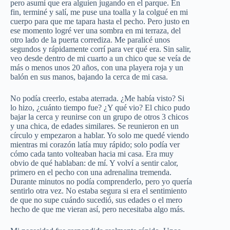
pero asumí que era alguien jugando en el parque. En
fin, terminé y salí, me puse una toalla y la colgué en mi
cuerpo para que me tapara hasta el pecho. Pero justo en
ese momento logré ver una sombra en mi terraza, del
otro lado de la puerta corrediza. Me paralicé unos
segundos y rápidamente corrí para ver qué era. Sin salir,
veo desde dentro de mi cuarto a un chico que se veía de
más o menos unos 20 años, con una playera roja y un
balón en sus manos, bajando la cerca de mi casa.
No podía creerlo, estaba aterrada. ¿Me había visto? Si
lo hizo, ¿cuánto tiempo fue? ¿Y qué vio? El chico pudo
bajar la cerca y reunirse con un grupo de otros 3 chicos
y una chica, de edades similares. Se reunieron en un
círculo y empezaron a hablar. Yo solo me quedé viendo
mientras mi corazón latía muy rápido; solo podía ver
cómo cada tanto volteaban hacia mi casa. Era muy
obvio de qué hablaban: de mí. Y volví a sentir calor,
primero en el pecho con una adrenalina tremenda.
Durante minutos no podía comprenderlo, pero yo quería
sentirlo otra vez. No estaba segura si era el sentimiento
de que no supe cuándo sucedió, sus edades o el mero
hecho de que me vieran así, pero necesitaba algo más.