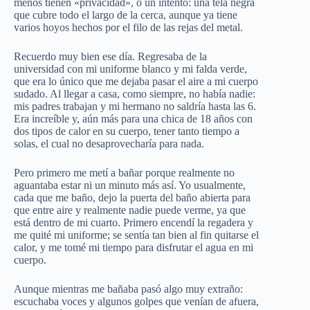
menos tienen «privacidad», o un intento: una tela negra
que cubre todo el largo de la cerca, aunque ya tiene
varios hoyos hechos por el filo de las rejas del metal.
Recuerdo muy bien ese día. Regresaba de la
universidad con mi uniforme blanco y mi falda verde,
que era lo único que me dejaba pasar el aire a mi cuerpo
sudado. Al llegar a casa, como siempre, no había nadie:
mis padres trabajan y mi hermano no saldría hasta las 6.
Era increíble y, aún más para una chica de 18 años con
dos tipos de calor en su cuerpo, tener tanto tiempo a
solas, el cual no desaprovecharía para nada.
Pero primero me metí a bañar porque realmente no
aguantaba estar ni un minuto más así. Yo usualmente,
cada que me baño, dejo la puerta del baño abierta para
que entre aire y realmente nadie puede verme, ya que
está dentro de mi cuarto. Primero encendí la regadera y
me quité mi uniforme; se sentía tan bien al fin quitarse el
calor, y me tomé mi tiempo para disfrutar el agua en mi
cuerpo.
Aunque mientras me bañaba pasó algo muy extraño:
escuchaba voces y algunos golpes que venían de afuera,