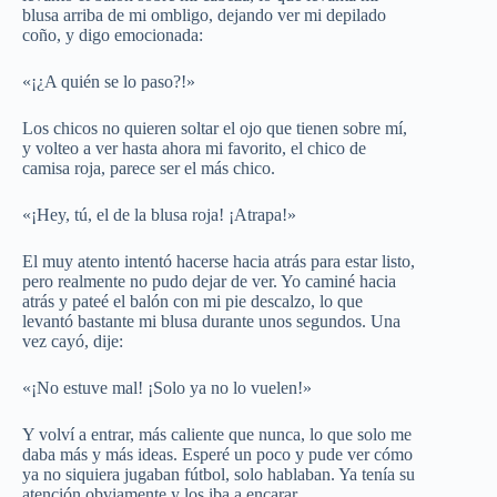
blusa arriba de mi ombligo, dejando ver mi depilado
coño, y digo emocionada:
«¡¿A quién se lo paso?!»
Los chicos no quieren soltar el ojo que tienen sobre mí,
y volteo a ver hasta ahora mi favorito, el chico de
camisa roja, parece ser el más chico.
«¡Hey, tú, el de la blusa roja! ¡Atrapa!»
El muy atento intentó hacerse hacia atrás para estar listo,
pero realmente no pudo dejar de ver. Yo caminé hacia
atrás y pateé el balón con mi pie descalzo, lo que
levantó bastante mi blusa durante unos segundos. Una
vez cayó, dije:
«¡No estuve mal! ¡Solo ya no lo vuelen!»
Y volví a entrar, más caliente que nunca, lo que solo me
daba más y más ideas. Esperé un poco y pude ver cómo
ya no siquiera jugaban fútbol, solo hablaban. Ya tenía su
atención obviamente y los iba a encarar.