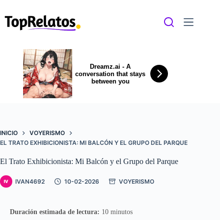
Saltar
al
contenido
Dreamz.ai - A
conversation that stays
between you
INICIO
VOYERISMO
EL TRATO EXHIBICIONISTA: MI BALCÓN Y EL GRUPO DEL PARQUE
El Trato Exhibicionista: Mi Balcón y el Grupo del Parque
IVAN4692
10-02-2026
VOYERISMO
Duración estimada de lectura:
10 minutos