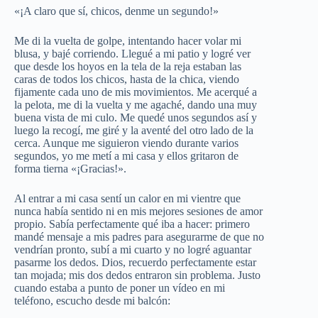
«¡A claro que sí, chicos, denme un segundo!»
Me di la vuelta de golpe, intentando hacer volar mi
blusa, y bajé corriendo. Llegué a mi patio y logré ver
que desde los hoyos en la tela de la reja estaban las
caras de todos los chicos, hasta de la chica, viendo
fijamente cada uno de mis movimientos. Me acerqué a
la pelota, me di la vuelta y me agaché, dando una muy
buena vista de mi culo. Me quedé unos segundos así y
luego la recogí, me giré y la aventé del otro lado de la
cerca. Aunque me siguieron viendo durante varios
segundos, yo me metí a mi casa y ellos gritaron de
forma tierna «¡Gracias!».
Al entrar a mi casa sentí un calor en mi vientre que
nunca había sentido ni en mis mejores sesiones de amor
propio. Sabía perfectamente qué iba a hacer: primero
mandé mensaje a mis padres para asegurarme de que no
vendrían pronto, subí a mi cuarto y no logré aguantar
pasarme los dedos. Dios, recuerdo perfectamente estar
tan mojada; mis dos dedos entraron sin problema. Justo
cuando estaba a punto de poner un vídeo en mi
teléfono, escucho desde mi balcón: