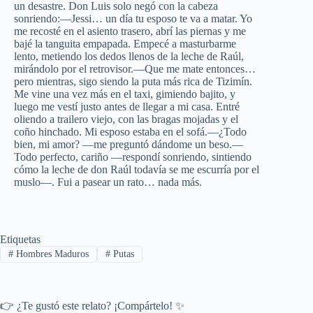
un desastre. Don Luis solo negó con la cabeza
sonriendo:—Jessi… un día tu esposo te va a matar. Yo
me recosté en el asiento trasero, abrí las piernas y me
bajé la tanguita empapada. Empecé a masturbarme
lento, metiendo los dedos llenos de la leche de Raúl,
mirándolo por el retrovisor.—Que me mate entonces…
pero mientras, sigo siendo la puta más rica de Tizimín.
Me vine una vez más en el taxi, gimiendo bajito, y
luego me vestí justo antes de llegar a mi casa. Entré
oliendo a trailero viejo, con las bragas mojadas y el
coño hinchado. Mi esposo estaba en el sofá.—¿Todo
bien, mi amor? —me preguntó dándome un beso.—
Todo perfecto, cariño —respondí sonriendo, sintiendo
cómo la leche de don Raúl todavía se me escurría por el
muslo—. Fui a pasear un rato… nada más.
Etiquetas
#
Hombres Maduros
#
Putas
👉 ¿Te gustó este relato? ¡Compártelo! ✨