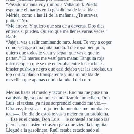
“Pasado mañana voy rumbo a Valladolid. Puedo
esperarte el martes en la gasolinera de la salida a
Mérida, como a las 11 de la mañana. ¿Te atreves,
putita?” Yo:
“Me atrevo. Y quiero que sea de a deveras. Dos días
enteros si puedes. Quiero que me llenes varias veces.”
Raúl:
“Jajaja, vas a salir caminando raro, Jessi. Te voy a coger
como se coge a una puta barata. Trae ropa bien puta,
quiero que todos te vean y sepan que vas a que te
partan.” El martes me vestí para matar. Tanguita roja
microscópica que se me enterraba entre los cachetes,
brasier push-up negro que casi dejaba ver las areolas, un
top cortito blanco transparente y una minifalda de
mezclilla que apenas cubría la mitad del culo.
Medias hasta el muslo y tacones. Encima me puse una
camisola ligera para no escandalizar de inmediato. Don
Luis, el taxista, ya ni se sorprendió cuando me vio.—
Otra vez, Jessi… —dijo riendo mientras me miraba las
tetas—. Un día de estos te vas a meter en un problema.
—Ese es el chiste, Don Luis —le contesté abriendo las
piernas en el asiento trasero para que viera la tanguita.
Llegué a la gasolinera. Raúl estaba estacionado al