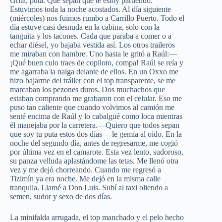
Grita, puta. Que sepan que te estoy partiendo.
Estuvimos toda la noche acostados. Al día siguiente
(miércoles) nos fuimos rumbo a Carrillo Puerto. Todo el
día estuve casi desnuda en la cabina, solo con la
tanguita y los tacones. Cada que paraba a comer o a
echar diésel, yo bajaba vestida así. Los otros traileros
me miraban con hambre. Uno hasta le gritó a Raúl:—
¡Qué buen culo traes de copiloto, compa! Raúl se reía y
me agarraba la nalga delante de ellos. En un Oxxo me
hizo bajarme del tráiler con el top transparente, se me
marcaban los pezones duros. Dos muchachos que
estaban comprando me grabaron con el celular. Eso me
puso tan caliente que cuando volvimos al camión me
senté encima de Raúl y lo cabalgué como loca mientras
él manejaba por la carretera.—Quiero que todos sepan
que soy tu puta estos dos días —le gemía al oído. En la
noche del segundo día, antes de regresarme, me cogió
por última vez en el camarote. Esta vez lento, sudoroso,
su panza velluda aplastándome las tetas. Me llenó otra
vez y me dejó chorreando. Cuando me regresó a
Tizimín ya era noche. Me dejó en la misma calle
tranquila. Llamé a Don Luis. Subí al taxi oliendo a
semen, sudor y sexo de dos días.
La minifalda arrugada, el top manchado y el pelo hecho