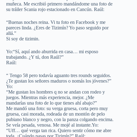
muñeca. Me escribió primero mandándome una foto de
su tráiler Scania rojo estacionado en Cancún. Raúl:
“Buenas noches reina. Vi tu foto en Facebook y me
pareces linda. ¿Eres de Tizimín? Yo paso seguido por
allá.”
Si soy de tizimin.
Yo:“Sí, aquí ando aburrida en casa… mi esposo
trabajando. ¿Y tú, don Raúl?”
Raúl:
“ Tengo 58 pero todavía aguanto tres rounds seguidos.
¿Te gustan los señores maduros o nomás los jóvenes?”
Yo:
“Me gustan los hombres q no se andan con rodeo y
juegos. Mientras más experiencia, mejor. ¿Me
mandarías una foto de lo que tienes ahí abajo?”
Me mandó una foto: su verga gruesa, corta pero muy
gruesa, casi morada, rodeada de un montón de pelo
pubiano blanco y negro, con la panza colgando encima.
Se veía pesada, venosa. Me mojé al instante.Yo:
“Uff… qué verga tan rica. Quiero sentir cómo me abre
toda. ¿Cuándo pasas por Tizimín?” Raúl: