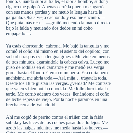
fondo. Cuando subí al tráiler, el olor a hombre, sudor y
cigarro me golpeó. Apenas cerré la puerta me agarró
con sus manos gordas y me metió la lengua hasta la
garganta. Olía a viejo cachondo y eso me encantó.—
Qué puta más rica… —gruñó metiendo la mano directo
bajo la falda y metiendo dos dedos en mi coño
empapado—.
Ya estás chorreando, cabrona. Me bajó la tanguita y me
comió el coño ahí mismo en el asiento del copiloto, con
su barba rasposa y su lengua gruesa. Me vine en menos
de tres minutos, agarrándole la cabeza calva. Luego me
puso de rodillas en el camarote y me metió esa verga
gorda hasta el fondo. Gemí como perra. Era corta pero
anchísima, me abría toda.—Así, mija… trágatela toda.
Desde los 18 te gustan las vergas, ¿verdad? Me contaste
que ya eres bien putita conocida. Me folló duro toda la
tarde. Me corrió adentro dos veces, llenándome el coño
de leche espesa de viejo. Por la noche paramos en una
brecha cerca de Valladolid.
Ahí me cogió de perrito contra el tráiler, con la falda
subida y las luces de los coches pasando a lo lejos. Me
azotó las nalgas mientras me metía hasta los huevos.—