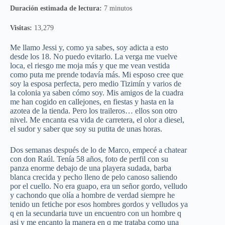
Duración estimada de lectura:
7 minutos
Visitas:
13,279
Me llamo Jessi y, como ya sabes, soy adicta a esto
desde los 18. No puedo evitarlo. La verga me vuelve
loca, el riesgo me moja más y que me vean vestida
como puta me prende todavía más. Mi esposo cree que
soy la esposa perfecta, pero medio Tizimín y varios de
la colonia ya saben cómo soy. Mis amigos de la cuadra
me han cogido en callejones, en fiestas y hasta en la
azotea de la tienda. Pero los traileros… ellos son otro
nivel. Me encanta esa vida de carretera, el olor a diesel,
el sudor y saber que soy su putita de unas horas.
Dos semanas después de lo de Marco, empecé a chatear
con don Raúl. Tenía 58 años, foto de perfil con su
panza enorme debajo de una playera sudada, barba
blanca crecida y pecho lleno de pelo canoso saliendo
por el cuello. No era guapo, era un señor gordo, velludo
y cachondo que olía a hombre de verdad siempre he
tenido un fetiche por esos hombres gordos y velludos ya
q en la secundaria tuve un encuentro con un hombre q
asi y me encanto la manera en q me trataba como una