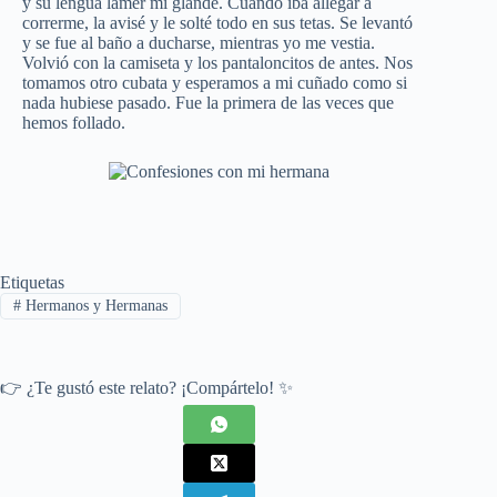
y su lengua lamer mi glande. Cuando iba allegar a
correrme, la avisé y le solté todo en sus tetas. Se levantó
y se fue al baño a ducharse, mientras yo me vestia.
Volvió con la camiseta y los pantaloncitos de antes. Nos
tomamos otro cubata y esperamos a mi cuñado como si
nada hubiese pasado. Fue la primera de las veces que
hemos follado.
Etiquetas
#
Hermanos y Hermanas
👉 ¿Te gustó este relato? ¡Compártelo! ✨