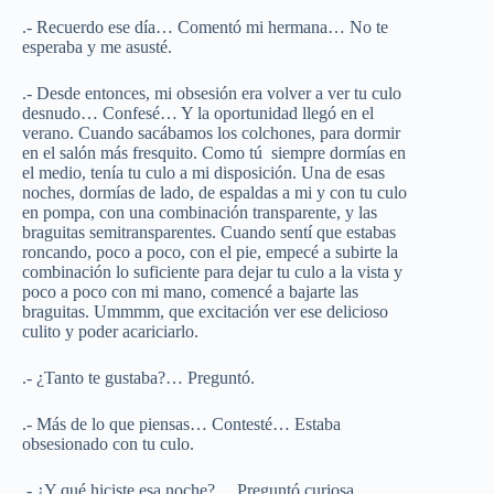
.- Recuerdo ese día… Comentó mi hermana… No te
esperaba y me asusté.
.- Desde entonces, mi obsesión era volver a ver tu culo
desnudo… Confesé… Y la oportunidad llegó en el
verano. Cuando sacábamos los colchones, para dormir
en el salón más fresquito. Como tú siempre dormías en
el medio, tenía tu culo a mi disposición. Una de esas
noches, dormías de lado, de espaldas a mi y con tu culo
en pompa, con una combinación transparente, y las
braguitas semitransparentes. Cuando sentí que estabas
roncando, poco a poco, con el pie, empecé a subirte la
combinación lo suficiente para dejar tu culo a la vista y
poco a poco con mi mano, comencé a bajarte las
braguitas. Ummmm, que excitación ver ese delicioso
culito y poder acariciarlo.
.- ¿Tanto te gustaba?… Preguntó.
.- Más de lo que piensas… Contesté… Estaba
obsesionado con tu culo.
.- ¿Y qué hiciste esa noche?… Preguntó curiosa.