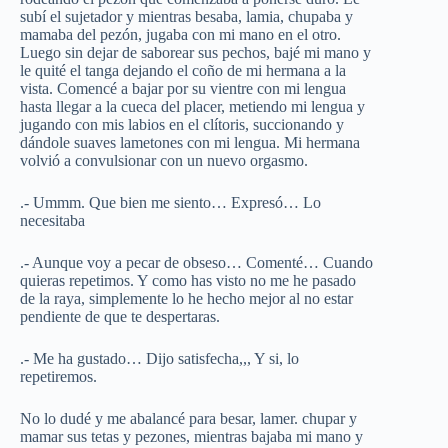
subí el sujetador y mientras besaba, lamia, chupaba y
mamaba del pezón, jugaba con mi mano en el otro.
Luego sin dejar de saborear sus pechos, bajé mi mano y
le quité el tanga dejando el coño de mi hermana a la
vista. Comencé a bajar por su vientre con mi lengua
hasta llegar a la cueca del placer, metiendo mi lengua y
jugando con mis labios en el clítoris, succionando y
dándole suaves lametones con mi lengua. Mi hermana
volvió a convulsionar con un nuevo orgasmo.
.- Ummm. Que bien me siento… Expresó… Lo
necesitaba
.- Aunque voy a pecar de obseso… Comenté… Cuando
quieras repetimos. Y como has visto no me he pasado
de la raya, simplemente lo he hecho mejor al no estar
pendiente de que te despertaras.
.- Me ha gustado… Dijo satisfecha,,, Y si, lo
repetiremos.
No lo dudé y me abalancé para besar, lamer. chupar y
mamar sus tetas y pezones, mientras bajaba mi mano y