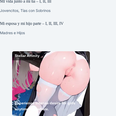
MI vida junto a mi tía – I, II, III
Jovencitos
,
Tías con Sobrinos
Mi esposa y mi hijo parte – I, II, III, IV
Madres e Hijos
Stellar Affinity
Experience intense desire for girls
anytime, anywhere.