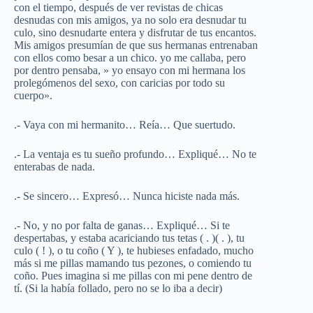
con el tiempo, después de ver revistas de chicas
desnudas con mis amigos, ya no solo era desnudar tu
culo, sino desnudarte entera y disfrutar de tus encantos.
Mis amigos presumían de que sus hermanas entrenaban
con ellos como besar a un chico. yo me callaba, pero
por dentro pensaba, » yo ensayo con mi hermana los
prolegómenos del sexo, con caricias por todo su
cuerpo».
.- Vaya con mi hermanito… Reía… Que suertudo.
.- La ventaja es tu sueño profundo… Expliqué… No te
enterabas de nada.
.- Se sincero… Expresó… Nunca hiciste nada más.
.- No, y no por falta de ganas… Expliqué… Si te
despertabas, y estaba acariciando tus tetas ( . )( . ), tu
culo ( ! ), o tu coño ( Y ), te hubieses enfadado, mucho
más si me pillas mamando tus pezones, o comiendo tu
coño. Pues imagina si me pillas con mi pene dentro de
tí. (Si la había follado, pero no se lo iba a decir)