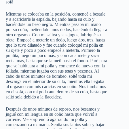
sofá
Mientras se colocaba en la posición, comencé a besarle
y a acariciarle la espalda, bajando hasta su culo y
haciéndole un beso negro. Mientras pasaba mi mano
por su coño, metiéndole unos dedos, haciéndola llegar a
otro orgasmo. Con mi saliva y sus jugos, lubriqué su
ojete. Empecé a meterle un dedo, luego dos, tres, hasta
que lo tuvo dilatado y fue cuando coloqué mi polla en
su ojete y poco a poco empecé a meterla. Primero la
puntita, luego un poco más, y con cada mete y saca
metía más, hasta que se la metí hasta el fondo. Paré para
que se habituara a mi polla y comencé de nuevo con la
follada, mientras jugaba con sus tetas y pezones. Al
cabo de unos minutos de bombeo, solté toda mi
descarga en el interior de su culo, mientras ella llegaba
al orgasmo con mis caricias en su coño. Nos tumbamos
en el sofá, con mi polla aun dentro de su culo, hasta que
salió sola debido a la flaccidez.
Después de unos minutos de reposo, nos besamos y
jugué con mi lengua en su coño hasta que volvió a
correrse. Me sorprendió agarrando mi polla y
comenzando a mamarla. Sentia sus labios subir y bajar