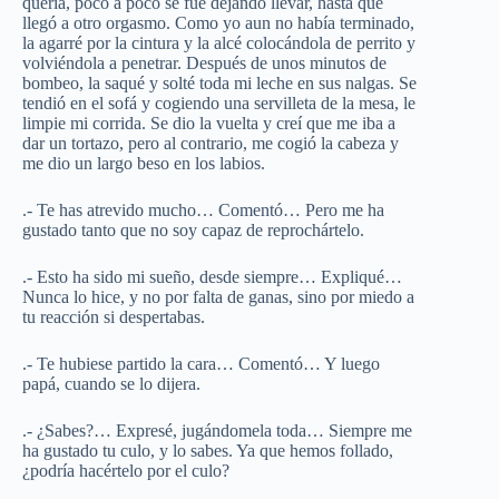
quería, poco a poco se fue dejando llevar, hasta que
llegó a otro orgasmo. Como yo aun no había terminado,
la agarré por la cintura y la alcé colocándola de perrito y
volviéndola a penetrar. Después de unos minutos de
bombeo, la saqué y solté toda mi leche en sus nalgas. Se
tendió en el sofá y cogiendo una servilleta de la mesa, le
limpie mi corrida. Se dio la vuelta y creí que me iba a
dar un tortazo, pero al contrario, me cogió la cabeza y
me dio un largo beso en los labios.
.- Te has atrevido mucho… Comentó… Pero me ha
gustado tanto que no soy capaz de reprochártelo.
.- Esto ha sido mi sueño, desde siempre… Expliqué…
Nunca lo hice, y no por falta de ganas, sino por miedo a
tu reacción si despertabas.
.- Te hubiese partido la cara… Comentó… Y luego
papá, cuando se lo dijera.
.- ¿Sabes?… Expresé, jugándomela toda… Siempre me
ha gustado tu culo, y lo sabes. Ya que hemos follado,
¿podría hacértelo por el culo?