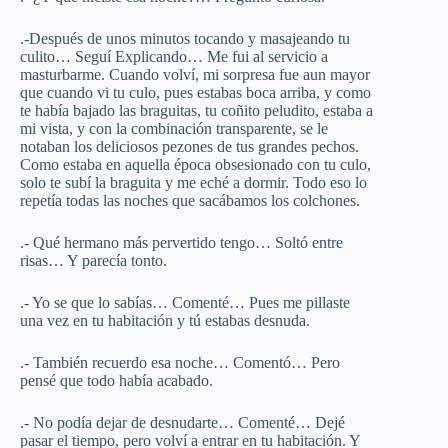
.-Después de unos minutos tocando y masajeando tu
culito… Seguí Explicando… Me fui al servicio a
masturbarme. Cuando volví, mi sorpresa fue aun mayor
que cuando vi tu culo, pues estabas boca arriba, y como
te había bajado las braguitas, tu coñito peludito, estaba a
mi vista, y con la combinación transparente, se le
notaban los deliciosos pezones de tus grandes pechos.
Como estaba en aquella época obsesionado con tu culo,
solo te subí la braguita y me eché a dormir. Todo eso lo
repetía todas las noches que sacábamos los colchones.
.- Qué hermano más pervertido tengo… Soltó entre
risas… Y parecía tonto.
.- Yo se que lo sabías… Comenté… Pues me pillaste
una vez en tu habitación y tú estabas desnuda.
.- También recuerdo esa noche… Comentó… Pero
pensé que todo había acabado.
.- No podía dejar de desnudarte… Comenté… Dejé
pasar el tiempo, pero volví a entrar en tu habitación. Y