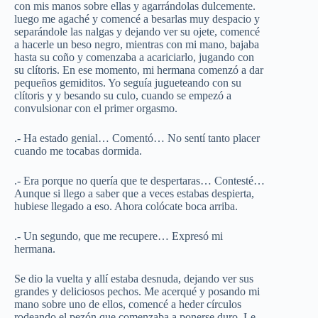
con mis manos sobre ellas y agarrándolas dulcemente.
luego me agaché y comencé a besarlas muy despacio y
separándole las nalgas y dejando ver su ojete, comencé
a hacerle un beso negro, mientras con mi mano, bajaba
hasta su coño y comenzaba a acariciarlo, jugando con
su clítoris. En ese momento, mi hermana comenzó a dar
pequeños gemiditos. Yo seguía jugueteando con su
clítoris y y besando su culo, cuando se empezó a
convulsionar con el primer orgasmo.
.- Ha estado genial… Comentó… No sentí tanto placer
cuando me tocabas dormida.
.- Era porque no quería que te despertaras… Contesté…
Aunque si llego a saber que a veces estabas despierta,
hubiese llegado a eso. Ahora colócate boca arriba.
.- Un segundo, que me recupere… Expresó mi
hermana.
Se dio la vuelta y allí estaba desnuda, dejando ver sus
grandes y deliciosos pechos. Me acerqué y posando mi
mano sobre uno de ellos, comencé a heder círculos
rodeando el pezón que comenzaba a ponerse duro. Le