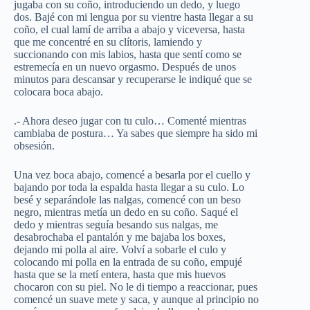
jugaba con su coño, introduciendo un dedo, y luego
dos. Bajé con mi lengua por su vientre hasta llegar a su
coño, el cual lamí de arriba a abajo y viceversa, hasta
que me concentré en su clítoris, lamiendo y
succionando con mis labios, hasta que sentí como se
estremecía en un nuevo orgasmo. Después de unos
minutos para descansar y recuperarse le indiqué que se
colocara boca abajo.
.- Ahora deseo jugar con tu culo… Comenté mientras
cambiaba de postura… Ya sabes que siempre ha sido mi
obsesión.
Una vez boca abajo, comencé a besarla por el cuello y
bajando por toda la espalda hasta llegar a su culo. Lo
besé y separándole las nalgas, comencé con un beso
negro, mientras metía un dedo en su coño. Saqué el
dedo y mientras seguía besando sus nalgas, me
desabrochaba el pantalón y me bajaba los boxes,
dejando mi polla al aire. Volví a sobarle el culo y
colocando mi polla en la entrada de su coño, empujé
hasta que se la metí entera, hasta que mis huevos
chocaron con su piel. No le di tiempo a reaccionar, pues
comencé un suave mete y saca, y aunque al principio no