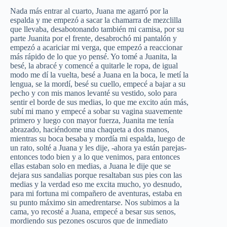
Nada más entrar al cuarto, Juana me agarró por la
espalda y me empezó a sacar la chamarra de mezclilla
que llevaba, desabotonando también mi camisa, por su
parte Juanita por el frente, desabrochó mi pantalón y
empezó a acariciar mi verga, que empezó a reaccionar
más rápido de lo que yo pensé. Yo tomé a Juanita, la
besé, la abracé y comencé a quitarle le ropa, de igual
modo me dí la vuelta, besé a Juana en la boca, le metí la
lengua, se la mordí, besé su cuello, empecé a bajar a su
pecho y con mis manos levanté su vestido, solo para
sentir el borde de sus medias, lo que me excito aún más,
subí mi mano y empecé a sobar su vagina suavemente
primero y luego con mayor fuerza, Juanita me tenía
abrazado, haciéndome una chaqueta a dos manos,
mientras su boca besaba y mordía mi espalda, luego de
un rato, solté a Juana y les dije, -ahora ya están parejas-
entonces todo bien y a lo que venimos, para entonces
ellas estaban solo en medias, a Juana le dije que se
dejara sus sandalias porque resaltaban sus pies con las
medias y la verdad eso me excita mucho, yo desnudo,
para mi fortuna mi compañero de aventuras, estaba en
su punto máximo sin amedrentarse. Nos subimos a la
cama, yo recosté a Juana, empecé a besar sus senos,
mordiendo sus pezones oscuros que de inmediato