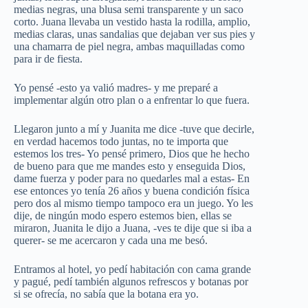
medias negras, una blusa semi transparente y un saco
corto. Juana llevaba un vestido hasta la rodilla, amplio,
medias claras, unas sandalias que dejaban ver sus pies y
una chamarra de piel negra, ambas maquilladas como
para ir de fiesta.
Yo pensé -esto ya valió madres- y me preparé a
implementar algún otro plan o a enfrentar lo que fuera.
Llegaron junto a mí y Juanita me dice -tuve que decirle,
en verdad hacemos todo juntas, no te importa que
estemos los tres- Yo pensé primero, Dios que he hecho
de bueno para que me mandes esto y enseguida Dios,
dame fuerza y poder para no quedarles mal a estas- En
ese entonces yo tenía 26 años y buena condición física
pero dos al mismo tiempo tampoco era un juego. Yo les
dije, de ningún modo espero estemos bien, ellas se
miraron, Juanita le dijo a Juana, -ves te dije que si iba a
querer- se me acercaron y cada una me besó.
Entramos al hotel, yo pedí habitación con cama grande
y pagué, pedí también algunos refrescos y botanas por
si se ofrecía, no sabía que la botana era yo.