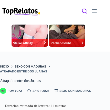
Saltar
al
contenido
Stellar Affinity
RedhandsTube
INICIO
SEXO CON MADURAS
ATRAPADO ENTRE DOS JUANAS
Atrapado entre dos Juanas
ROMYGAY
27-01-2026
SEXO CON MADURAS
Duración estimada de lectura:
11 minutos