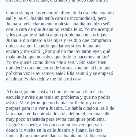
Como siempre las encontré afuera de la escuela, cuando
salí y las ví, Juanita tenía cara de incomodidad, pero
Juana se veía claramente molesta. Juanita me hizo seña
con la cara de que Juana no estaba feliz. Yo me acerqué
y les pregunté si había algún problema con sus hijas.
Juana le dio dinero a las hijas y les dijo que compraran
dulces o algo. Cuando quedamos solos Juana nos
encaró y me soltó -¿Por qué no me invitaron ayer, qué
mala onda, que no sabes que todo lo hacemos juntas?
Yo me quedé como dicen “de a seis”. Sin saber bien
que decir comenté como de broma, -bueno, si hay una
próxima vez le avisamos, sale? Ella asintió y se empezó
a calmar. Yo las dejé y me fui a mi casa.
Al día siguiente casi a la hora de entrada llamé a la
escuela y avisé que tenía un problema y que no podría
asistir. Me dijeron que no había conflicto y ya me
preparé para ir a ver a Juanita. La había citado a las 9 de
la mañana en la entrada de atrás del hotel, en una calle
muy poco transitada para evitar cualquier problema.
Llegué y esperé, a los pocos minutos veo que van
dando la vuelta en la calle Juanita y Juana, las dos
juntas, iban super arregladas, Juanita una falda corta,