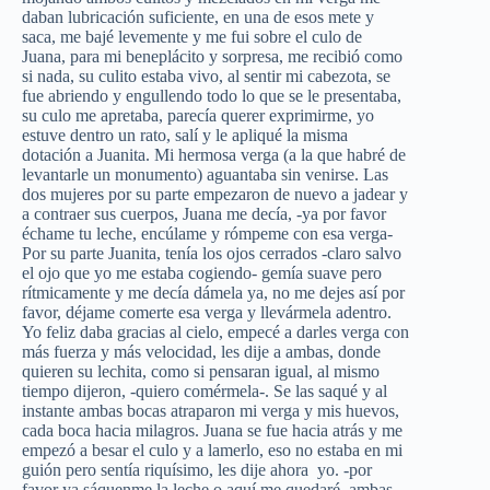
daban lubricación suficiente, en una de esos mete y
saca, me bajé levemente y me fui sobre el culo de
Juana, para mi beneplácito y sorpresa, me recibió como
si nada, su culito estaba vivo, al sentir mi cabezota, se
fue abriendo y engullendo todo lo que se le presentaba,
su culo me apretaba, parecía querer exprimirme, yo
estuve dentro un rato, salí y le apliqué la misma
dotación a Juanita. Mi hermosa verga (a la que habré de
levantarle un monumento) aguantaba sin venirse. Las
dos mujeres por su parte empezaron de nuevo a jadear y
a contraer sus cuerpos, Juana me decía, -ya por favor
échame tu leche, encúlame y rómpeme con esa verga-
Por su parte Juanita, tenía los ojos cerrados -claro salvo
el ojo que yo me estaba cogiendo- gemía suave pero
rítmicamente y me decía dámela ya, no me dejes así por
favor, déjame comerte esa verga y llevármela adentro.
Yo feliz daba gracias al cielo, empecé a darles verga con
más fuerza y más velocidad, les dije a ambas, donde
quieren su lechita, como si pensaran igual, al mismo
tiempo dijeron, -quiero comérmela-. Se las saqué y al
instante ambas bocas atraparon mi verga y mis huevos,
cada boca hacia milagros. Juana se fue hacia atrás y me
empezó a besar el culo y a lamerlo, eso no estaba en mi
guión pero sentía riquísimo, les dije ahora yo. -por
favor ya sáquenme la leche o aquí me quedaré, ambas