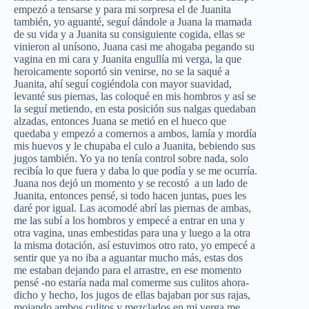
empezó a tensarse y para mi sorpresa el de Juanita
también, yo aguanté, seguí dándole a Juana la mamada
de su vida y a Juanita su consiguiente cogida, ellas se
vinieron al unísono, Juana casi me ahogaba pegando su
vagina en mi cara y Juanita engullía mi verga, la que
heroicamente soportó sin venirse, no se la saqué a
Juanita, ahí seguí cogiéndola con mayor suavidad,
levanté sus piernas, las coloqué en mis hombros y así se
la seguí metiendo, en esta posición sus nalgas quedaban
alzadas, entonces Juana se metió en el hueco que
quedaba y empezó a comernos a ambos, lamía y mordía
mis huevos y le chupaba el culo a Juanita, bebiendo sus
jugos también. Yo ya no tenía control sobre nada, solo
recibía lo que fuera y daba lo que podía y se me ocurría.
Juana nos dejó un momento y se recostó a un lado de
Juanita, entonces pensé, si todo hacen juntas, pues les
daré por igual. Las acomodé abrí las piernas de ambas,
me las subí a los hombros y empecé a entrar en una y
otra vagina, unas embestidas para una y luego a la otra
la misma dotación, así estuvimos otro rato, yo empecé a
sentir que ya no iba a aguantar mucho más, estas dos
me estaban dejando para el arrastre, en ese momento
pensé -no estaría nada mal comerme sus culitos ahora-
dicho y hecho, los jugos de ellas bajaban por sus rajas,
mojando ambos culitos y mezclados en mi verga me