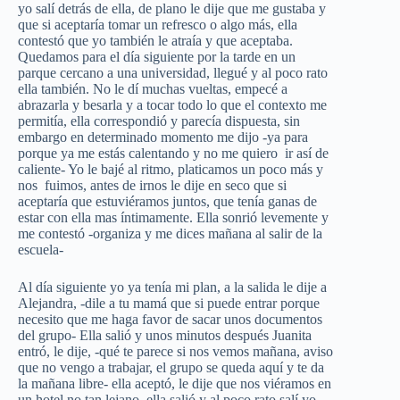
yo salí detrás de ella, de plano le dije que me gustaba y
que si aceptaría tomar un refresco o algo más, ella
contestó que yo también le atraía y que aceptaba.
Quedamos para el día siguiente por la tarde en un
parque cercano a una universidad, llegué y al poco rato
ella también. No le dí muchas vueltas, empecé a
abrazarla y besarla y a tocar todo lo que el contexto me
permitía, ella correspondió y parecía dispuesta, sin
embargo en determinado momento me dijo -ya para
porque ya me estás calentando y no me quiero ir así de
caliente- Yo le bajé al ritmo, platicamos un poco más y
nos fuimos, antes de irnos le dije en seco que si
aceptaría que estuviéramos juntos, que tenía ganas de
estar con ella mas íntimamente. Ella sonrió levemente y
me contestó -organiza y me dices mañana al salir de la
escuela-
Al día siguiente yo ya tenía mi plan, a la salida le dije a
Alejandra, -dile a tu mamá que si puede entrar porque
necesito que me haga favor de sacar unos documentos
del grupo- Ella salió y unos minutos después Juanita
entró, le dije, -qué te parece si nos vemos mañana, aviso
que no vengo a trabajar, el grupo se queda aquí y te da
la mañana libre- ella aceptó, le dije que nos viéramos en
un hotel no tan lejano, ella salió y al poco rato salí yo.