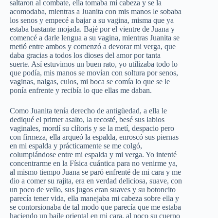
saltaron al combate, ella tomaba mi cabeza y se la
acomodaba, mientras a Juanita con mis manos le sobaba
los senos y empecé a bajar a su vagina, misma que ya
estaba bastante mojada. Bajé por el vientre de Juana y
comencé a darle lengua a su vagina, mientras Juanita se
metió entre ambos y comenzó a devorar mi verga, que
daba gracias a todos los dioses del amor por tanta
suerte. Así estuvimos un buen rato, yo utilizaba todo lo
que podía, mis manos se movían con soltura por senos,
vaginas, nalgas, culos, mi boca se comía lo que se le
ponía enfrente y recibía lo que ellas me daban.
Como Juanita tenía derecho de antigüedad, a ella le
dediqué el primer asalto, la recosté, besé sus labios
vaginales, mordí su clítoris y se la metí, despacio pero
con firmeza, ella arqueó la espalda, enroscó sus piernas
en mi espalda y prácticamente se me colgó,
columpiándose entre mi espalda y mi verga. Yo intenté
concentrarme en la Física cuántica para no venirme ya,
al mismo tiempo Juana se paró enfrenté de mi cara y me
dio a comer su rajita, era en verdad deliciosa, suave, con
un poco de vello, sus jugos eran suaves y su botoncito
parecía tener vida, ella manejaba mi cabeza sobre ella y
se contorsionaba de tal modo que parecía que me estaba
haciendo un baile oriental en mi cara, al poco su cuerpo